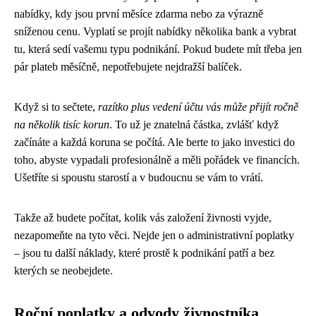
nabídky, kdy jsou první měsíce zdarma nebo za výrazně
sníženou cenu. Vyplatí se projít nabídky několika bank a vybrat
tu, která sedí vašemu typu podnikání. Pokud budete mít třeba jen
pár plateb měsíčně, nepotřebujete nejdražší balíček.
Když si to sečtete,
razítko plus vedení účtu vás může přijít ročně
na několik tisíc korun
. To už je znatelná částka, zvlášť když
začínáte a každá koruna se počítá. Ale berte to jako investici do
toho, abyste vypadali profesionálně a měli pořádek ve financích.
Ušetříte si spoustu starostí a v budoucnu se vám to vrátí.
Takže až budete počítat, kolik vás založení živnosti vyjde,
nezapomeňte na tyto věci. Nejde jen o administrativní poplatky
– jsou tu další náklady, které prostě k podnikání patří a bez
kterých se neobejdete.
Roční poplatky a odvody živnostníka