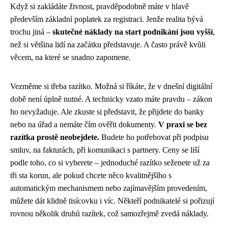
Když si zakládáte živnost, pravděpodobně máte v hlavě
především základní poplatek za registraci. Jenže realita bývá
trochu jiná –
skutečné náklady na start podnikání jsou vyšší
,
než si většina lidí na začátku představuje. A často právě kvůli
věcem, na které se snadno zapomene.
Vezměme si třeba razítko. Možná si říkáte, že v dnešní digitální
době není úplně nutné. A technicky vzato máte pravdu – zákon
ho nevyžaduje. Ale zkuste si představit, že přijdete do banky
nebo na úřad a nemáte čím ověřit dokumenty.
V praxi se bez
razítka prostě neobejdete.
Budete ho potřebovat při podpisu
smluv, na fakturách, při komunikaci s partnery. Ceny se liší
podle toho, co si vyberete – jednoduché razítko seženete už za
tři sta korun, ale pokud chcete něco kvalitnějšího s
automatickým mechanismem nebo zajímavějším provedením,
můžete dát klidně tisícovku i víc. Někteří podnikatelé si pořizují
rovnou několik druhů razítek, což samozřejmě zvedá náklady.