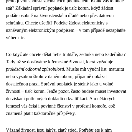
proto ji volí spousta začínajících podnikatelů. Kolik vás to bude
stát? Základní správní poplatek je tisíc korun, když žádost
podáte osobně na živnostenském úřadě nebo přes datovou
schránku. Chcete ušetřit? Podejte žádost elektronicky s
uznávaným elektronickým podpisem – v tom případě nezaplatíte
vůbec nic.
Co když ale chcete dělat třeba truhláře, zedníka nebo kadeřníka?
Tady už se dostáváme k řemeslné živnosti, která vyžaduje
prokázání odborné způsobilosti
. Musíte mít výuční list, maturitu
nebo vysokou školu v daném oboru, případně dokázat
dostatečnou praxi. Správní poplatek je stejný jako u volné
živnosti – tisíc korun. Jenže pozor, často budete muset investovat
do získání potřebných dokladů o kvalifikaci. A u některých
řemesel vás čeká i povinné členství v profesní komoře, což
znamená platit každoročně příspěvky.
Vázané živnosti jsou jakýsi zlatý střed. Potřebujete k nim