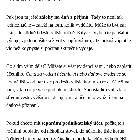
Pak jsou tu ještě
zálohy na daň z příjmů
. Tady to není tak
jednoznačné – záleží na tom, kolik vyděláte. Může to být pár
tisíc, ale klidně i desítky tisíc ročně. Když si vyberete paušální
výdaje, zjednodušíte si život s papírováním, ale možná zaplatíte
víc než kdybyste si počítali skutečné výdaje.
Co s tím vším dělat? Můžete si vést evidenci sami, nebo zaplatit
účetního.
Cena za vedení účetnictví nebo daňové evidence
se
hodně liší – od pár tisíc po desítky tisíc korun za rok. Záleží na
tom, jak moc je vaše podnikání složité. Spousta lidí volí zlatou
střední cestu: většinu si dělají sami a účetního využijí jen na
daňové přiznání.
Pokud chcete mít
separátní podnikatelský účet
, počítejte s
ročními poplatky od několika stovek do několika tisíc korun.
Některé banky nabízejí začínajícím podnikatelům výhodnější