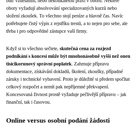
buď vzděláním, nebo několikaletou praxí v oboru. Některé
obory vyžadují absolvování specializovaných kurzů nebo
složení zkoušek. To všechno stojí peníze a hlavně čas. Navíc
potřebujete čistý výpis z rejstříku trestů, a to nejen pro sebe, ale
třeba i pro odpovědné zástupce vaší firmy.
Když si to všechno sečtete,
skutečná cena za rozjezd
podnikání s koncesí může být mnohonásobně vyšší než onen
tisícikorunový správní poplatek
. Zahrnuje přípravu
dokumentace, získávání dokladů, školení, zkoušky, případné
záruky i technické vybavení. Proto je důležité si předem spočítat
celkový rozpočet a nemít pak nepříjemné překvapení.
Koncesovaná živnost prostě vyžaduje pečlivější přípravu – jak
finanční, tak i časovou.
Online versus osobní podání žádosti