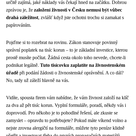
určitě zajímá, jaké náklady vás čekají hned na začátku. Dobrou
zprávou je, že
založení živnosti v Česku nemusí být vůbec
drahá záležitost
, zvlášť když jste ochotni trochu si zamakat s
papírováním.
Pojďme si to rozebrat na rovinu. Zákon stanovuje povinný
správní poplatek na tisíc korun – to je základní investice, kterou
prostě musíte počítat. Žádná cesta okolo toho nevede, chcete-li
podnikat legálně.
Tuto tisícovku zaplatíte na živnostenském
úřadě
při podání žádosti o živnostenské oprávnění. A co dál?
No, tady už záleží hlavně na vás.
Vidíte, spousta firem vám nabídne, že vám živnost založí na klíč
za dva až pět tisíc korun. Vyplní formuláře, poradí, někdy vás i
doprovodí. Pro někoho je to pohodlné řešení, ale zkuste se
zamyslet – opravdu to potřebujete? Pokud máte víkend volno a
nejste zrovna alergičtí na formuláře, můžete tyto peníze klidně
ušetřit a investovat třeba do prvních propagačních materiálů