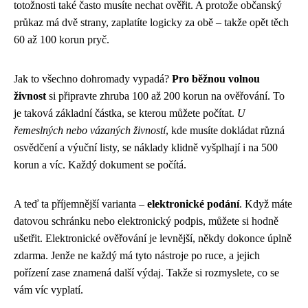
totožnosti také často musíte nechat ověřit. A protože občanský
průkaz má dvě strany, zaplatíte logicky za obě – takže opět těch
60 až 100 korun pryč.
Jak to všechno dohromady vypadá?
Pro běžnou volnou
živnost
si připravte zhruba 100 až 200 korun na ověřování. To
je taková základní částka, se kterou můžete počítat.
U
řemeslných nebo vázaných živností
, kde musíte dokládat různá
osvědčení a výuční listy, se náklady klidně vyšplhají i na 500
korun a víc. Každý dokument se počítá.
A teď ta příjemnější varianta –
elektronické podání
. Když máte
datovou schránku nebo elektronický podpis, můžete si hodně
ušetřit. Elektronické ověřování je levnější, někdy dokonce úplně
zdarma. Jenže ne každý má tyto nástroje po ruce, a jejich
pořízení zase znamená další výdaj. Takže si rozmyslete, co se
vám víc vyplatí.