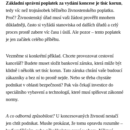
Základní správní poplatek za vydání koncese je tisíc korun
,
tedy víc než trojnásobek běžného živnostenského poplatku.
Proč? Živnostenský úřad musí vaši žádost prověřit mnohem
důkladněji, často si vyžádá stanoviska od dalších úřadů a celý
proces prostě zabere víc času i úsilí. Ale pozor – tento poplatek
je jen začátek celého příběhu.
Vezměme si konkrétní příklad. Chcete provozovat cestovní
kancelář? Budete muset složit bankovní záruku, která může být
klidně i několik set tisíc korun. Tato záruka chrání vaše budoucí
zákazníky a bez ní to prostě nejde. Nebo se třeba chystáte
podnikat v oblasti bezpečnosti? Pak vás čekají investice do
speciálního vybavení a technologií, které musí splňovat zákonné
normy.
A co odborná způsobilost?
U koncesovaných živností nestačí
jen chtít podnikat. Musíte prokázat, že tomu opravdu rozumíte –