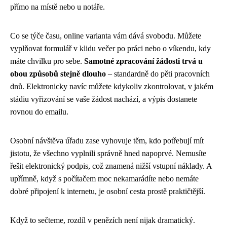
přímo na místě nebo u notáře.
Co se týče času, online varianta vám dává svobodu. Můžete
vyplňovat formulář v klidu večer po práci nebo o víkendu, kdy
máte chvilku pro sebe.
Samotné zpracování žádosti trvá u
obou způsobů stejně dlouho
– standardně do pěti pracovních
dnů. Elektronicky navíc můžete kdykoliv zkontrolovat, v jakém
stádiu vyřizování se vaše žádost nachází, a výpis dostanete
rovnou do emailu.
Osobní návštěva úřadu zase vyhovuje těm, kdo potřebují mít
jistotu, že všechno vyplnili správně hned napoprvé. Nemusíte
řešit elektronický podpis, což znamená nižší vstupní náklady. A
upřímně, když s počítačem moc nekamarádíte nebo nemáte
dobré připojení k internetu, je osobní cesta prostě praktičtější.
Když to sečteme, rozdíl v penězích není nijak dramatický.