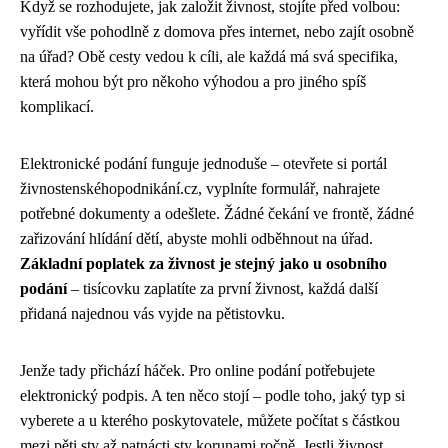
Když se rozhodujete, jak založit živnost, stojíte před volbou:
vyřídit vše pohodlně z domova přes internet, nebo zajít osobně
na úřad? Obě cesty vedou k cíli, ale každá má svá specifika,
která mohou být pro někoho výhodou a pro jiného spíš
komplikací.
Elektronické podání funguje jednoduše – otevřete si portál
živnostenskéhopodnikání.cz, vyplníte formulář, nahrajete
potřebné dokumenty a odešlete. Žádné čekání ve frontě, žádné
zařizování hlídání dětí, abyste mohli odběhnout na úřad.
Základní poplatek za živnost je stejný jako u osobního
podání
– tisícovku zaplatíte za první živnost, každá další
přidaná najednou vás vyjde na pětistovku.
Jenže tady přichází háček. Pro online podání potřebujete
elektronický podpis. A ten něco stojí – podle toho, jaký typ si
vyberete a u kterého poskytovatele, můžete počítat s částkou
mezi pěti sty až patnácti sty korunami ročně. Jestli živnost