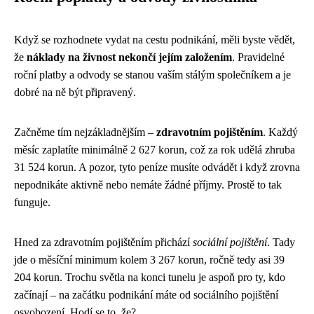
Když se rozhodnete vydat na cestu podnikání, měli byste vědět,
že
náklady na živnost nekončí jejím založením
. Pravidelné
roční platby a odvody se stanou vaším stálým společníkem a je
dobré na ně být připravený.
Začněme tím nejzákladnějším –
zdravotním pojištěním
. Každý
měsíc zaplatíte minimálně 2 627 korun, což za rok udělá zhruba
31 524 korun. A pozor, tyto peníze musíte odvádět i když zrovna
nepodnikáte aktivně nebo nemáte žádné příjmy. Prostě to tak
funguje.
Hned za zdravotním pojištěním přichází
sociální pojištění
. Tady
jde o měsíční minimum kolem 3 267 korun, ročně tedy asi 39
204 korun. Trochu světla na konci tunelu je aspoň pro ty, kdo
začínají – na začátku podnikání máte od sociálního pojištění
osvobození. Hodí se to, že?