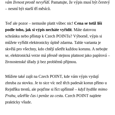
vám živnost prostě nevyřídí
. Pamatujte, že výpis musí být čerstvý
– nesmí být starší tří měsíců.
Teď ale pozor – nemusíte platit vůbec nic!
Cena se totiž liší
podle toho, jak si výpis necháte vyřídit
. Máte datovou
schránku nebo přístup k Czech POINTu? Výborně, výpis si
můžete vyřídit elektronicky úplně zdarma. Tahle varianta je
skvělá pro všechny, kdo chtějí ušetřit každou korunu. A nebojte
se, elektronická verze má přesně stejnou platnost jako papírová –
živnostenské úřady ji bez problémů přijmou.
Můžete také zajít na Czech POINT, kde vám výpis vydají
zhruba za stovku. Je to sice víc než těch padesát korun přímo u
Rejstříku trestů, ale pojďme si říct upřímně –
když bydlíte mimo
Prahu, ušetříte čas i peníze za cestu
. Czech POINT najdete
prakticky všude.