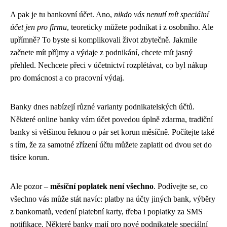
A pak je tu bankovní účet. Ano,
nikdo vás nenutí mít speciální
účet jen pro firmu
, teoreticky můžete podnikat i z osobního. Ale
upřímně? To byste si komplikovali život zbytečně. Jakmile
začnete mít příjmy a výdaje z podnikání, chcete mít jasný
přehled. Nechcete přeci v účetnictví rozplétávat, co byl nákup
pro domácnost a co pracovní výdaj.
Banky dnes nabízejí různé varianty podnikatelských účtů.
Některé online banky vám účet povedou úplně zdarma, tradiční
banky si většinou řeknou o pár set korun měsíčně. Počítejte také
s tím, že za samotné zřízení účtu můžete zaplatit od dvou set do
tisíce korun.
Ale pozor –
měsíční poplatek není všechno
. Podívejte se, co
všechno vás může stát navíc: platby na účty jiných bank, výběry
z bankomatů, vedení platební karty, třeba i poplatky za SMS
notifikace. Některé banky mají pro nové podnikatele speciální