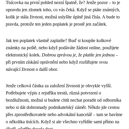
Tisícovka na první pohled nezní špatně, že? Jenže pozor – to je
opravdu jen zlomek toho, co vás čeká. Když se ptáte známých,
kolik je stála živnost, možná uslyšíte úplně jiná čísla. A bude to
pravda, protože ten jeden poplatek je prostě jen začátek.
Jak ten poplatek vlastně zaplatíte? Buď si koupíte kolkové
známky na poště, nebo když podáváte žádost online, použijete
elektronický kolek.
Dobrou zprávou je, že platíte jen jednou
–
při prvním získání oprávnění nebo když rozšiřujete svou
stávající živnost o další obor.
Jenže celková částka za založení živnosti je obvykle vyšší.
Potřebujete výpis z rejstříku trestů, různá potvrzení o
bezdlužnosti, možná si budete chtít nechat poradit od odborníka
nebo si dát dohromady podnikatelský záměr. Někdo jde cestou
přes zprostředkovatele nebo advokátní kancelář – tam se bavíme
o několika tisících. Když si ale všechno vyřídíte sami přímo na
úřadě, ušetříte docela dost.