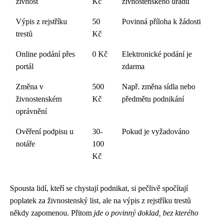
živnost
Kč
živnostenského úřadu
Výpis z rejstříku
50
Povinná příloha k žádosti
trestů
Kč
Online podání přes
0 Kč
Elektronické podání je
portál
zdarma
Změna v
500
Např. změna sídla nebo
živnostenském
Kč
předmětu podnikání
oprávnění
Ověření podpisu u
30-
Pokud je vyžadováno
notáře
100
Kč
Spousta lidí, kteří se chystají podnikat, si pečlivě spočítají
poplatek za živnostenský list, ale na výpis z rejstříku trestů
někdy zapomenou. Přitom
jde o povinný doklad, bez kterého