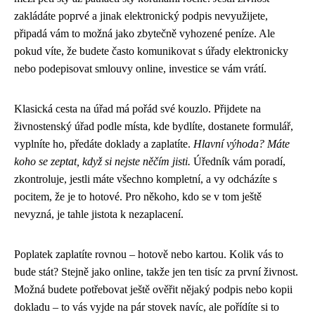
zakládáte poprvé a jinak elektronický podpis nevyužijete,
připadá vám to možná jako zbytečně vyhozené peníze. Ale
pokud víte, že budete často komunikovat s úřady elektronicky
nebo podepisovat smlouvy online, investice se vám vrátí.
Klasická cesta na úřad má pořád své kouzlo. Přijdete na
živnostenský úřad podle místa, kde bydlíte, dostanete formulář,
vyplníte ho, předáte doklady a zaplatíte.
Hlavní výhoda? Máte
koho se zeptat, když si nejste něčím jisti.
Úředník vám poradí,
zkontroluje, jestli máte všechno kompletní, a vy odcházíte s
pocitem, že je to hotové. Pro někoho, kdo se v tom ještě
nevyzná, je tahle jistota k nezaplacení.
Poplatek zaplatíte rovnou – hotově nebo kartou. Kolik vás to
bude stát? Stejně jako online, takže jen ten tisíc za první živnost.
Možná budete potřebovat ještě ověřit nějaký podpis nebo kopii
dokladu – to vás vyjde na pár stovek navíc, ale pořídíte si to