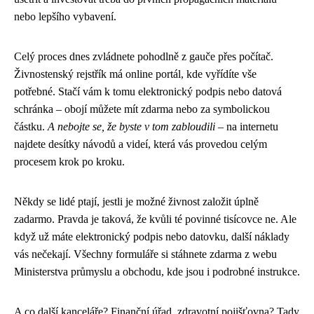
nebo lepšího vybavení.
Celý proces dnes zvládnete pohodlně z gauče přes počítač.
Živnostenský rejstřík má online portál, kde vyřídíte vše
potřebné. Stačí vám k tomu elektronický podpis nebo datová
schránka – obojí můžete mít zdarma nebo za symbolickou
částku.
A nebojte se, že byste v tom zabloudili
– na internetu
najdete desítky návodů a videí, která vás provedou celým
procesem krok po kroku.
Někdy se lidé ptají, jestli je možné živnost založit úplně
zadarmo. Pravda je taková, že kvůli té povinné tisícovce ne. Ale
když už máte elektronický podpis nebo datovku, další náklady
vás nečekají. Všechny formuláře si stáhnete zdarma z webu
Ministerstva průmyslu a obchodu, kde jsou i podrobné instrukce.
A co další kanceláře? Finanční úřad, zdravotní pojišťovna? Tady