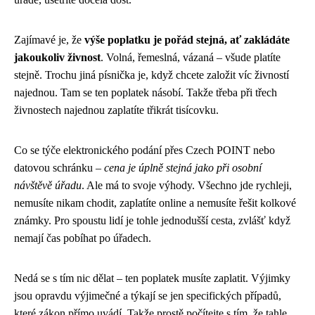
Zajímavé je, že
výše poplatku je pořád stejná, ať zakládáte
jakoukoliv živnost
. Volná, řemeslná, vázaná – všude platíte
stejně. Trochu jiná písnička je, když chcete založit víc živností
najednou. Tam se ten poplatek násobí. Takže třeba při třech
živnostech najednou zaplatíte třikrát tisícovku.
Co se týče elektronického podání přes Czech POINT nebo
datovou schránku –
cena je úplně stejná jako při osobní
návštěvě úřadu
. Ale má to svoje výhody. Všechno jde rychleji,
nemusíte nikam chodit, zaplatíte online a nemusíte řešit kolkové
známky. Pro spoustu lidí je tohle jednodušší cesta, zvlášť když
nemají čas pobíhat po úřadech.
Nedá se s tím nic dělat – ten poplatek musíte zaplatit. Výjimky
jsou opravdu výjimečné a týkají se jen specifických případů,
které zákon přímo uvádí. Takže prostě počítejte s tím, že tahle