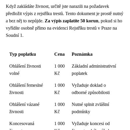
Když zakládáte živnost, určitě jste narazili na požadavek
předložit výpis z rejstříku trestů. Tento dokument je prostě nutný
a bez něj to nepůjde.
Za výpis zaplatíte 50 korun
, pokud si ho
vyřídíte osobně přímo na evidenci Rejstříku trestů v Praze na
Soudní 1.
Typ poplatku
Cena
Poznámka
Ohlášení živnosti
1 000
Základní administrativní
volné
Kč
poplatek
Ohlášení řemeslné
1 000
Vyžaduje doklad o
živnosti
Kč
odborné způsobilosti
Ohlášení vázané
1 000
Nutné splnit zvláštní
živnosti
Kč
podmínky
Koncesovaná
1 000
Vyžaduje koncesi od