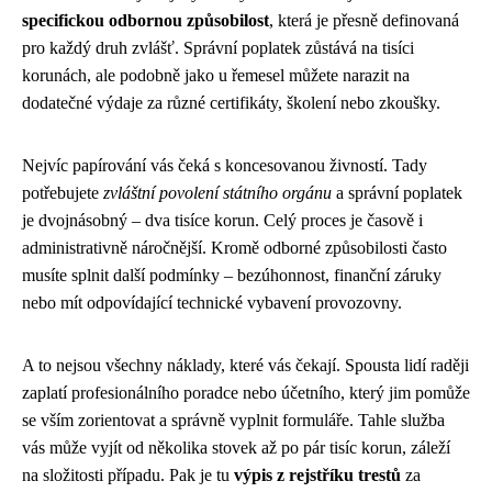
specifickou odbornou způsobilost
, která je přesně definovaná
pro každý druh zvlášť. Správní poplatek zůstává na tisíci
korunách, ale podobně jako u řemesel můžete narazit na
dodatečné výdaje za různé certifikáty, školení nebo zkoušky.
Nejvíc papírování vás čeká s koncesovanou živností. Tady
potřebujete
zvláštní povolení státního orgánu
a správní poplatek
je dvojnásobný – dva tisíce korun. Celý proces je časově i
administrativně náročnější. Kromě odborné způsobilosti často
musíte splnit další podmínky – bezúhonnost, finanční záruky
nebo mít odpovídající technické vybavení provozovny.
A to nejsou všechny náklady, které vás čekají. Spousta lidí raději
zaplatí profesionálního poradce nebo účetního, který jim pomůže
se vším zorientovat a správně vyplnit formuláře. Tahle služba
vás může vyjít od několika stovek až po pár tisíc korun, záleží
na složitosti případu. Pak je tu
výpis z rejstříku trestů
za