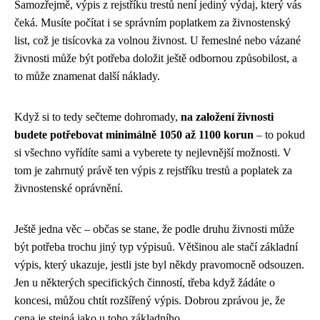
Samozřejmě, výpis z rejstříku trestů není jediný výdaj, který vás
čeká. Musíte počítat i se správním poplatkem za živnostenský
list, což je tisícovka za volnou živnost. U řemeslné nebo vázané
živnosti může být potřeba doložit ještě odbornou způsobilost, a
to může znamenat další náklady.
Když si to tedy sečteme dohromady,
na založení živnosti
budete potřebovat minimálně 1050 až 1100 korun
– to pokud
si všechno vyřídíte sami a vyberete ty nejlevnější možnosti. V
tom je zahrnutý právě ten výpis z rejstříku trestů a poplatek za
živnostenské oprávnění.
Ještě jedna věc – občas se stane, že podle druhu živnosti může
být potřeba trochu jiný typ výpisuů. Většinou ale stačí základní
výpis, který ukazuje, jestli jste byl někdy pravomocně odsouzen.
Jen u některých specifických činností, třeba když žádáte o
koncesi, můžou chtít rozšířený výpis. Dobrou zprávou je, že
cena je stejná jako u toho základního.