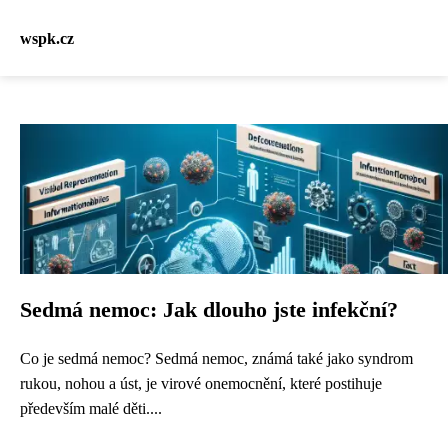
wspk.cz
Sedmá nemoc: Jak dlouho jste infekční?
Co je sedmá nemoc? Sedmá nemoc, známá také jako syndrom
rukou, nohou a úst, je virové onemocnění, které postihuje
především malé děti....