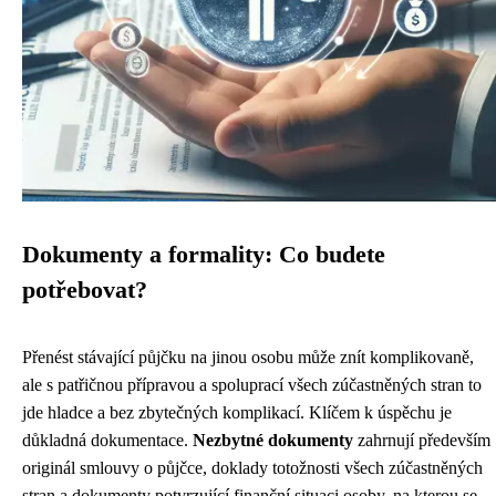
Dokumenty a formality: Co budete
potřebovat?
Přenést stávající půjčku na jinou osobu může znít komplikovaně,
ale s patřičnou přípravou a spoluprací všech zúčastněných stran to
jde hladce a bez zbytečných komplikací. Klíčem k úspěchu je
důkladná dokumentace.
Nezbytné dokumenty
zahrnují především
originál smlouvy o půjčce, doklady totožnosti všech zúčastněných
stran a dokumenty potvrzující finanční situaci osoby, na kterou se