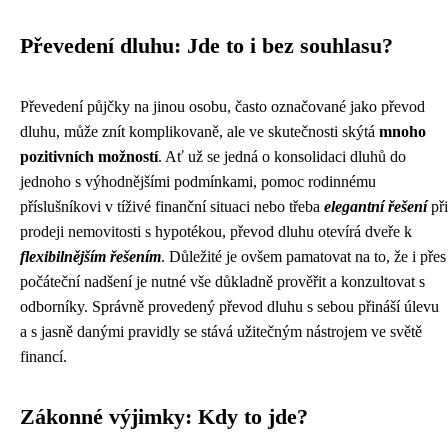
Převedení dluhu: Jde to i bez souhlasu?
Převedení půjčky na jinou osobu, často označované jako převod
dluhu, může znít komplikovaně, ale ve skutečnosti skýtá
mnoho
pozitivních možností
. Ať už se jedná o konsolidaci dluhů do
jednoho s výhodnějšími podmínkami, pomoc rodinnému
příslušníkovi v tíživé finanční situaci nebo třeba
elegantní řešení
při
prodeji nemovitosti s hypotékou, převod dluhu otevírá dveře k
flexibilnějším řešením
. Důležité je ovšem pamatovat na to, že i přes
počáteční nadšení je nutné vše důkladně prověřit a konzultovat s
odborníky. Správně provedený převod dluhu s sebou přináší úlevu
a s jasně danými pravidly se stává užitečným nástrojem ve světě
financí.
Zákonné výjimky: Kdy to jde?