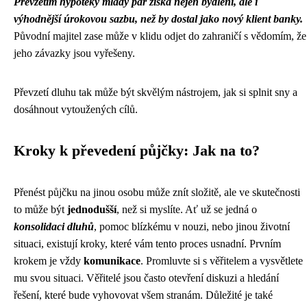
Převzetím hypotéky mladý pár získá nejen bydlení, ale i
výhodnější úrokovou sazbu, než by dostal jako nový klient banky.
Původní majitel zase může v klidu odjet do zahraničí s vědomím, že
jeho závazky jsou vyřešeny.
Převzetí dluhu tak může být skvělým nástrojem, jak si splnit sny a
dosáhnout vytoužených cílů.
Kroky k převedení půjčky: Jak na to?
Přenést půjčku na jinou osobu může znít složitě, ale ve skutečnosti
to může být
jednodušší
, než si myslíte. Ať už se jedná o
konsolidaci dluhů
, pomoc blízkému v nouzi, nebo jinou životní
situaci, existují kroky, které vám tento proces usnadní. Prvním
krokem je vždy
komunikace
. Promluvte si s věřitelem a vysvětlete
mu svou situaci. Věřitelé jsou často otevření diskuzi a hledání
řešení, které bude vyhovovat všem stranám. Důležité je také