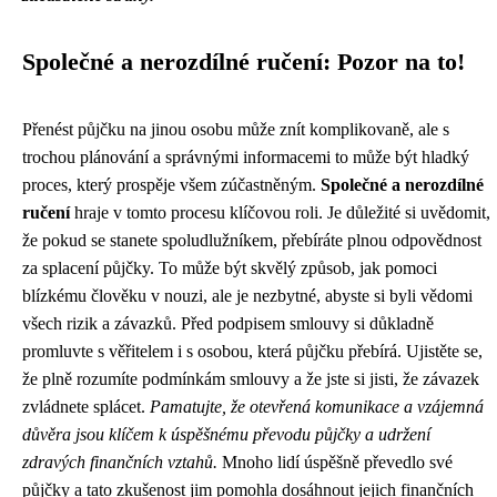
Společné a nerozdílné ručení: Pozor na to!
Přenést půjčku na jinou osobu může znít komplikovaně, ale s
trochou plánování a správnými informacemi to může být hladký
proces, který prospěje všem zúčastněným.
Společné a nerozdílné
ručení
hraje v tomto procesu klíčovou roli. Je důležité si uvědomit,
že pokud se stanete spoludlužníkem, přebíráte plnou odpovědnost
za splacení půjčky. To může být skvělý způsob, jak pomoci
blízkému člověku v nouzi, ale je nezbytné, abyste si byli vědomi
všech rizik a závazků. Před podpisem smlouvy si důkladně
promluvte s věřitelem i s osobou, která půjčku přebírá. Ujistěte se,
že plně rozumíte podmínkám smlouvy a že jste si jisti, že závazek
zvládnete splácet.
Pamatujte, že otevřená komunikace a vzájemná
důvěra jsou klíčem k úspěšnému převodu půjčky a udržení
zdravých finančních vztahů.
Mnoho lidí úspěšně převedlo své
půjčky a tato zkušenost jim pomohla dosáhnout jejich finančních