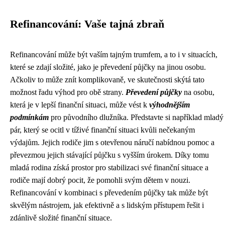
Refinancování: Vaše tajná zbraň
Refinancování může být vaším tajným trumfem, a to i v situacích,
které se zdají složité, jako je převedení půjčky na jinou osobu.
Ačkoliv to může znít komplikovaně, ve skutečnosti skýtá tato
možnost řadu výhod pro obě strany.
Převedení půjčky
na osobu,
která je v lepší finanční situaci, může vést k
výhodnějším
podmínkám
pro původního dlužníka. Představte si například mladý
pár, který se ocitl v tíživé finanční situaci kvůli nečekaným
výdajům. Jejich rodiče jim s otevřenou náručí nabídnou pomoc a
převezmou jejich stávající půjčku s vyšším úrokem. Díky tomu
mladá rodina získá prostor pro stabilizaci své finanční situace a
rodiče mají dobrý pocit, že pomohli svým dětem v nouzi.
Refinancování v kombinaci s převedením půjčky tak může být
skvělým nástrojem, jak efektivně a s lidským přístupem řešit i
zdánlivě složité finanční situace.