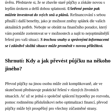
úvěru. Představte si, že se zbavíte staré půjčky a získáte novou s
lepším úrokem a delší dobou splatnosti.
Ušetřené peníze pak
můžete investovat do svých snů a plánů.
Refinancování s sebou
přináší i další benefity, jako je možnost změny splátek dle vašich
aktuálních potřeb. Nebojte se obrátit na finančního poradce, který
vám pomůže zorientovat se v možnostech a najít to nejoptimálnější
řešení pro vaši situaci.
S trochou snahy a správnými informacemi
se i zdánlivě složitá situace může proměnit v novou příležitost.
Shrnutí: Kdy a jak převést půjčku na někoho
jiného?
Převod půjčky na jinou osobu může znít komplikovaně, ale ve
skutečnosti představuje praktické řešení v různých životních
situacích. Ať už se jedná o společné splácení hypotéky po rozvodu,
pomoc rodinnému příslušníkovi nebo optimalizaci financí, převod
půjčky může být prospěšný pro všechny zúčastněné strany.