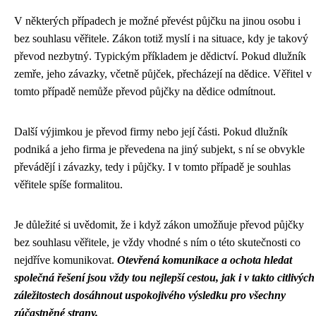
V některých případech je možné převést půjčku na jinou osobu i
bez souhlasu věřitele. Zákon totiž myslí i na situace, kdy je takový
převod nezbytný. Typickým příkladem je dědictví. Pokud dlužník
zemře, jeho závazky, včetně půjček, přecházejí na dědice. Věřitel v
tomto případě nemůže převod půjčky na dědice odmítnout.
Další výjimkou je převod firmy nebo její části. Pokud dlužník
podniká a jeho firma je převedena na jiný subjekt, s ní se obvykle
převádějí i závazky, tedy i půjčky. I v tomto případě je souhlas
věřitele spíše formalitou.
Je důležité si uvědomit, že i když zákon umožňuje převod půjčky
bez souhlasu věřitele, je vždy vhodné s ním o této skutečnosti co
nejdříve komunikovat.
Otevřená komunikace a ochota hledat
společná řešení jsou vždy tou nejlepší cestou, jak i v takto citlivých
záležitostech dosáhnout uspokojivého výsledku pro všechny
zúčastněné strany.