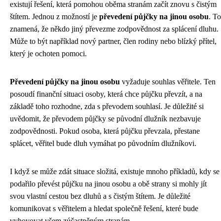
existují řešení, která pomohou oběma stranám začít znovu s čistým
štítem. Jednou z možností je
převedení půjčky na jinou osobu
. To
znamená, že někdo jiný převezme zodpovědnost za splácení dluhu.
Může to být například nový partner, člen rodiny nebo blízký přítel,
který je ochoten pomoci.
Převedení půjčky na jinou osobu
vyžaduje souhlas věřitele. Ten
posoudí finanční situaci osoby, která chce půjčku převzít, a na
základě toho rozhodne, zda s převodem souhlasí. Je důležité si
uvědomit, že převodem půjčky se původní dlužník nezbavuje
zodpovědnosti. Pokud osoba, která půjčku převzala, přestane
splácet, věřitel bude dluh vymáhat po původním dlužníkovi.
I když se může zdát situace složitá, existuje mnoho příkladů, kdy se
podařilo převést půjčku na jinou osobu a obě strany si mohly jít
svou vlastní cestou bez dluhů a s čistým štítem. Je důležité
komunikovat s věřitelem a hledat společně řešení, které bude
vyhovovat všem zúčastněným stranám.