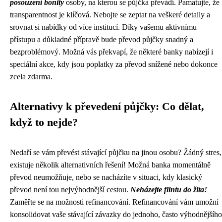
posouzení bonity
osoby, na kterou se půjčka převádí. Pamatujte, že
transparentnost je klíčová. Nebojte se zeptat na veškeré detaily a
srovnat si nabídky od více institucí. Díky vašemu aktivnímu
přístupu a důkladné přípravě bude převod půjčky snadný a
bezproblémový. Možná vás překvapí, že některé banky nabízejí i
speciální akce, kdy jsou poplatky za převod snížené nebo dokonce
zcela zdarma.
Alternativy k převedení půjčky: Co dělat,
když to nejde?
Nedaří se vám převést stávající půjčku na jinou osobu? Žádný stres,
existuje několik alternativních řešení! Možná banka momentálně
převod neumožňuje, nebo se nacházíte v situaci, kdy klasický
převod není tou nejvýhodnější cestou.
Neházejte flintu do žita!
Zaměřte se na možnosti refinancování. Refinancování vám umožní
konsolidovat vaše stávající závazky do jednoho, často výhodnějšího