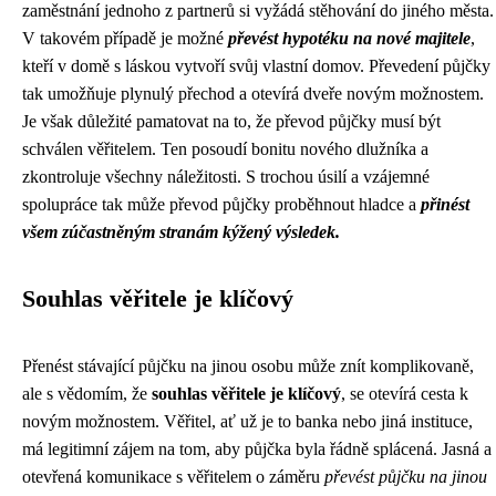
zaměstnání jednoho z partnerů si vyžádá stěhování do jiného města.
V takovém případě je možné
převést hypotéku na nové majitele
,
kteří v domě s láskou vytvoří svůj vlastní domov. Převedení půjčky
tak umožňuje plynulý přechod a otevírá dveře novým možnostem.
Je však důležité pamatovat na to, že převod půjčky musí být
schválen věřitelem. Ten posoudí bonitu nového dlužníka a
zkontroluje všechny náležitosti. S trochou úsilí a vzájemné
spolupráce tak může převod půjčky proběhnout hladce a
přinést
všem zúčastněným stranám kýžený výsledek.
Souhlas věřitele je klíčový
Přenést stávající půjčku na jinou osobu může znít komplikovaně,
ale s vědomím, že
souhlas věřitele je klíčový
, se otevírá cesta k
novým možnostem. Věřitel, ať už je to banka nebo jiná instituce,
má legitimní zájem na tom, aby půjčka byla řádně splácená. Jasná a
otevřená komunikace s věřitelem o záměru
převést půjčku na jinou