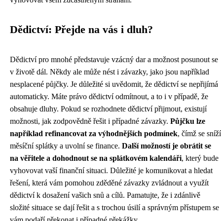
Dědictví: Přejde na vás i dluh?
Dědictví pro mnohé představuje vzácný dar a možnost posunout se
v životě dál. Někdy ale může nést i závazky, jako jsou například
nesplacené půjčky. Je důležité si uvědomit, že dědictví se nepřijímá
automaticky. Máte právo dědictví odmítnout, a to i v případě, že
obsahuje dluhy. Pokud se rozhodnete dědictví přijmout, existují
možnosti, jak zodpovědně řešit i případné závazky.
Půjčku lze
například refinancovat za výhodnějších podmínek
, čímž se sníží
měsíční splátky a uvolní se finance.
Další možností je obrátit se
na věřitele a dohodnout se na splátkovém kalendáři
, který bude
vyhovovat vaší finanční situaci. Důležité je komunikovat a hledat
řešení, která vám pomohou zděděné závazky zvládnout a využít
dědictví k dosažení vašich snů a cílů. Pamatujte, že i zdánlivě
složité situace se dají řešit a s trochou úsilí a správným přístupem se
vám podaří překonat i případné překážky.