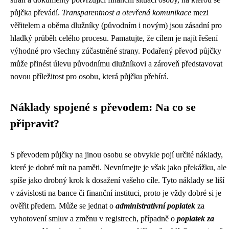
půjčka převádí.
Transparentnost a otevřená komunikace
mezi
věřitelem a oběma dlužníky (původním i novým) jsou zásadní pro
hladký průběh celého procesu. Pamatujte, že cílem je najít řešení
výhodné pro všechny zúčastněné strany. Podařený převod půjčky
může přinést úlevu původnímu dlužníkovi a zároveň představovat
novou příležitost pro osobu, která půjčku přebírá.
Náklady spojené s převodem: Na co se
připravit?
S převodem půjčky na jinou osobu se obvykle pojí určité náklady,
které je dobré mít na paměti. Nevnímejte je však jako překážku, ale
spíše jako drobný krok k dosažení vašeho cíle. Tyto náklady se liší
v závislosti na bance či finanční instituci, proto je vždy dobré si je
ověřit předem. Může se jednat o
administrativní poplatek
za
vyhotovení smluv a změnu v registrech, případně o
poplatek za