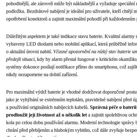
pohodlnější, ale zároveň může být nákladnější a vyžaduje speciální 
podložku. Bezdrátové nabíjení je ideální pro uživatele, kteří chtějí 
opotřebení konektorů a zajistit maximální pohodlí při každodenním 
Důležitým aspektem je také indikace stavu baterie. Kvalitní alarmy 
vybaveny LED diodami nebo mobilní aplikací, která průběžně infor
o aktuální úrovni nabití.
Včasné upozornění na nízký stav baterie u
předejít situaci
, kdy by alarm přestal fungovat v kritickém okamžik
systémy dokonce posílají notifikace přímo do smartphonu, což zajišť
nikdy nezapomene na dobití zařízení.
Pro maximální výdrž baterie je vhodné dodržovat doporučené post
jako je vyhýbání se extrémním teplotám, pravidelné nabíjení před 
a používání originálních nabíjecích kabelů.
Správná péče o bateri
prodloužit její životnost až o několik let
a zajistit spolehlivou och
kola po celou dobu používání alarmu. Moderní technologie správy b
chrání před přebíjením a hlubokým vybitím, což dále zvyšuje bezpe