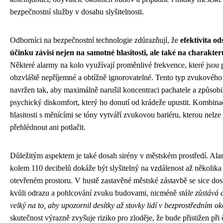
bezpečnostní služby v dosahu slyšitelnosti.
Odborníci na bezpečnostní technologie zdůrazňují, že
efektivita od
účinku závisí nejen na samotné hlasitosti, ale také na charakte
Některé alarmy na kolo využívají proměnlivé frekvence, které jsou 
obzvláště nepříjemné a obtížně ignorovatelné. Tento typ zvukového 
navržen tak, aby maximálně narušil koncentraci pachatele a způsob
psychický diskomfort, který ho donutí od krádeže upustit. Kombin
hlasitosti s měnícími se tóny vytváří zvukovou bariéru, kterou nelz
přehlédnout ani potlačit.
Důležitým aspektem je také dosah sirény v městském prostředí. Alarm
kolem 110 decibelů dokáže být slyšitelný na vzdálenost až několika 
otevřeném prostoru. V hustě zastavěné městské zástavbě se sice dos
kvůli odrazu a pohlcování zvuku budovami, nicméně
stále zůstává 
velký na to, aby upozornil desítky až stovky lidí v bezprostředním ok
skutečnost výrazně zvyšuje riziko pro zloděje, že bude přistižen při 