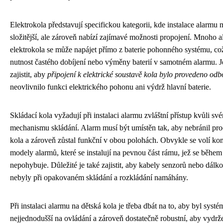
Elektrokola představují specifickou kategorii, kde instalace alarmu
složitější, ale zároveň nabízí zajímavé možnosti propojení. Mnoho 
elektrokola se může napájet přímo z baterie pohonného systému, co
nutnost častého dobíjení nebo výměny baterií v samotném alarmu. J
zajistit, aby
připojení k elektrické soustavě kola bylo provedeno od
neovlivnilo funkci elektrického pohonu ani výdrž hlavní baterie.
Skládací kola vyžadují při instalaci alarmu zvláštní přístup kvůli sv
mechanismu skládání. Alarm musí být umístěn tak, aby nebránil pro
kola a zároveň zůstal funkční v obou polohách. Obvykle se volí ko
modely alarmů, které se instalují na pevnou část rámu, jež se během
nepohybuje. Důležité je také zajistit, aby kabely senzorů nebo dálk
nebyly při opakovaném skládání a rozkládání namáhány.
Při instalaci alarmu na dětská kola je třeba dbát na to, aby byl systé
nejjednodušší na ovládání a zároveň dostatečně robustní, aby vydrž