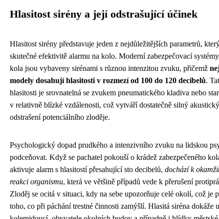
Hlasitost sirény a její odstrašující účinek
Hlasitost sirény představuje jeden z nejdůležitějších parametrů, kte
skutečné efektivitě alarmu na kolo. Moderní zabezpečovací systémy 
kola jsou vybaveny sirénami s různou intenzitou zvuku, přičemž
ne
modely dosahují hlasitosti v rozmezí od 100 do 120 decibelů
. Ta
hlasitosti je srovnatelná se zvukem pneumatického kladiva nebo start
v relativně blízké vzdálenosti, což vytváří dostatečně silný akustický
odstrašení potenciálního zloděje.
Psychologický dopad prudkého a intenzivního zvuku na lidskou ps
podceňovat. Když se pachatel pokouší o krádež zabezpečeného kola
aktivuje alarm s hlasitostí přesahující sto decibelů,
dochází k okamžit
reakci organismu
, která ve většině případů vede k přerušení protipr
Zloděj se ocitá v situaci, kdy na sebe upozorňuje celé okolí, což je
toho, co při páchání trestné činnosti zamýšlí. Hlasitá siréna dokáže 
kolemjdoucí, obyvatele okolních budov a případně i hlídky městské