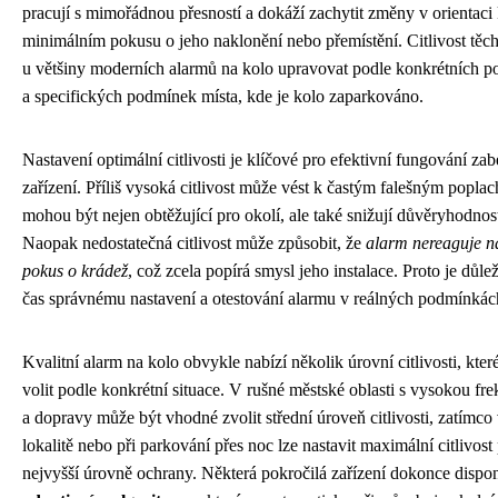
pracují s mimořádnou přesností a dokáží zachytit změny v orientaci k
minimálním pokusu o jeho naklonění nebo přemístění. Citlivost těch
u většiny moderních alarmů na kolo upravovat podle konkrétních po
a specifických podmínek místa, kde je kolo zaparkováno.
Nastavení optimální citlivosti je klíčové pro efektivní fungování z
zařízení. Příliš vysoká citlivost může vést k častým falešným popla
mohou být nejen obtěžující pro okolí, ale také snižují důvěryhodnos
Naopak nedostatečná citlivost může způsobit, že
alarm nereaguje n
pokus o krádež
, což zcela popírá smysl jeho instalace. Proto je důle
čas správnému nastavení a otestování alarmu v reálných podmínkác
Kvalitní alarm na kolo obvykle nabízí několik úrovní citlivosti, kter
volit podle konkrétní situace. V rušné městské oblasti s vysokou fr
a dopravy může být vhodné zvolit střední úroveň citlivosti, zatímco 
lokalitě nebo při parkování přes noc lze nastavit maximální citlivost 
nejvyšší úrovně ochrany. Některá pokročilá zařízení dokonce dispon