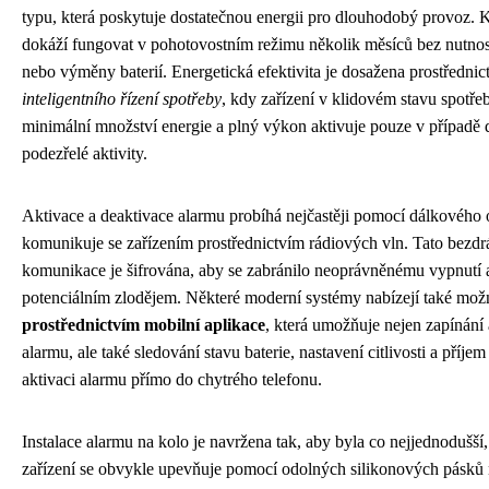
typu, která poskytuje dostatečnou energii pro dlouhodobý provoz. K
dokáží fungovat v pohotovostním režimu několik měsíců bez nutnost
nebo výměny baterií. Energetická efektivita je dosažena prostřednic
inteligentního řízení spotřeby
, kdy zařízení v klidovém stavu spotř
minimální množství energie a plný výkon aktivuje pouze v případě 
podezřelé aktivity.
Aktivace a deaktivace alarmu probíhá nejčastěji pomocí dálkového o
komunikuje se zařízením prostřednictvím rádiových vln. Tato bezdr
komunikace je šifrována, aby se zabránilo neoprávněnému vypnutí 
potenciálním zlodějem. Některé moderní systémy nabízejí také mo
prostřednictvím mobilní aplikace
, která umožňuje nejen zapínání
alarmu, ale také sledování stavu baterie, nastavení citlivosti a příjem
aktivaci alarmu přímo do chytrého telefonu.
Instalace alarmu na kolo je navržena tak, aby byla co nejjednodušší
zařízení se obvykle upevňuje pomocí odolných silikonových pásků