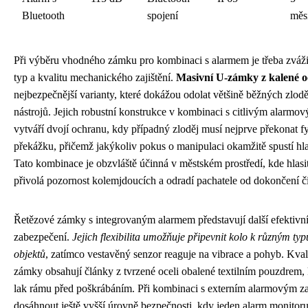
Bluetooth
spojení
měs
Při výběru vhodného zámku pro kombinaci s alarmem je třeba zváž
typ a kvalitu mechanického zajištění.
Masivní U-zámky z kalené oc
nejbezpečnější varianty, které dokážou odolat většině běžných zlod
nástrojů. Jejich robustní konstrukce v kombinaci s citlivým alarm
vytváří dvojí ochranu, kdy případný zloděj musí nejprve překonat f
překážku, přičemž jakýkoliv pokus o manipulaci okamžitě spustí hla
Tato kombinace je obzvláště účinná v městském prostředí, kde hlasi
přivolá pozornost kolemjdoucích a odradí pachatele od dokončení č
Řetězové zámky s integrovaným alarmem představují další efektivn
zabezpečení.
Jejich flexibilita umožňuje připevnit kolo k různým t
objektů
, zatímco vestavěný senzor reaguje na vibrace a pohyb. Kval
zámky obsahují články z tvrzené oceli obalené textilním pouzdrem, 
lak rámu před poškrábáním. Při kombinaci s externím alarmovým za
dosáhnout ještě vyšší úrovně bezpečnosti, kdy jeden alarm monitor