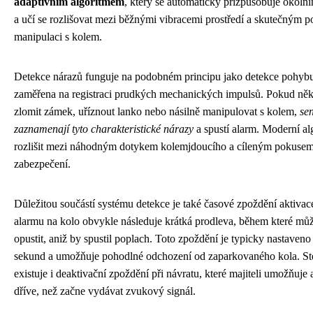
adaptivním algoritmem
, který se automaticky přizpůsobuje oko
a učí se rozlišovat mezi běžnými vibracemi prostředí a skutečným 
manipulaci s kolem.
Detekce nárazů funguje na podobném principu jako detekce pohybu,
zaměřena na registraci prudkých mechanických impulsů. Pokud ně
zlomit zámek, uříznout lanko nebo násilně manipulovat s kolem,
se
zaznamenají tyto charakteristické nárazy
a spustí alarm. Moderní al
rozlišit mezi náhodným dotykem kolemjdoucího a cíleným pokusem
zabezpečení.
Důležitou součástí systému detekce je také časové zpoždění aktivac
alarmu na kolo obvykle následuje krátká prodleva, během které můž
opustit, aniž by spustil poplach. Toto zpoždění je typicky nastaveno
sekund a umožňuje pohodlné odchození od zaparkovaného kola. Ste
existuje i deaktivační zpoždění při návratu, které majiteli umožňuje
dříve, než začne vydávat zvukový signál.