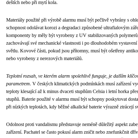
deštích nebo při mytí kola.
Materiály použité při výrobě alarmu musí být pečlivě vybrány s ohl
schopnost odolávat korozi a degradaci způsobené ultrafialovým zář
komponenty by měly být vyrobeny z UV stabilizovaných polymerů, 
zachovávají své mechanické vlastnosti i po dlouhodobém vystavení
světlu. Kovové části, pokud jsou přítomny, musí být ošetřeny antik
nebo vyrobeny z nerezových materiálů.
Teplotní rozsah, ve kterém alarm spolehlivě funguje, je dalším klíč
parametrem
. V českých klimatických podmínkách musí zařízení vy
teploty klesající až k minus dvaceti stupňům Celsia i letní horka přesa
stupňů. Baterie použité v alarmu musí být schopny poskytovat dost
při nízkých teplotách, kdy běžné alkalické baterie výrazně ztrácejí 
Odolnost proti vandalismu představuje neméně důležitý aspekt zab
zařízení. Pachatel se často pokusí alarm zničit nebo znefunkčnit dří