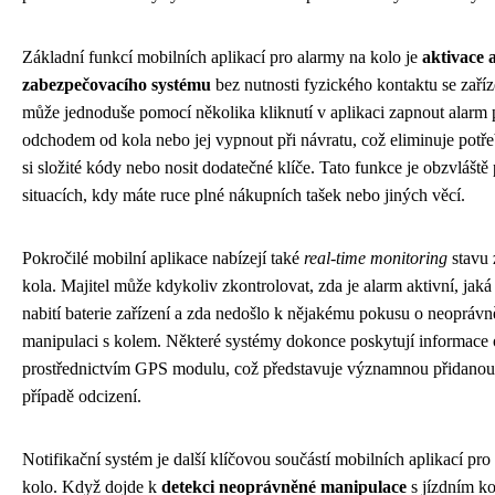
Základní funkcí mobilních aplikací pro alarmy na kolo je
aktivace 
zabezpečovacího systému
bez nutnosti fyzického kontaktu se zaří
může jednoduše pomocí několika kliknutí v aplikaci zapnout alarm 
odchodem od kola nebo jej vypnout při návratu, což eliminuje potř
si složité kódy nebo nosit dodatečné klíče. Tato funkce je obzvláště 
situacích, kdy máte ruce plné nákupních tašek nebo jiných věcí.
Pokročilé mobilní aplikace nabízejí také
real-time monitoring
stavu 
kola. Majitel může kdykoliv zkontrolovat, zda je alarm aktivní, jaká
nabití baterie zařízení a zda nedošlo k nějakému pokusu o neopráv
manipulaci s kolem. Některé systémy dokonce poskytují informace 
prostřednictvím GPS modulu, což představuje významnou přidanou
případě odcizení.
Notifikační systém je další klíčovou součástí mobilních aplikací pro
kolo. Když dojde k
detekci neoprávněné manipulace
s jízdním ko