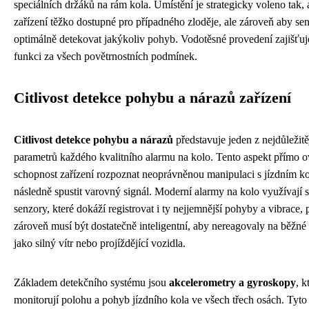
speciálních držáků na rám kola. Umístění je strategicky voleno tak,
zařízení těžko dostupné pro případného zloděje, ale zároveň aby s
optimálně detekovat jakýkoliv pohyb. Vodotěsné provedení zajišťuj
funkci za všech povětrnostních podmínek.
Citlivost detekce pohybu a nárazů zařízení
Citlivost detekce pohybu a nárazů
představuje jeden z nejdůležitě
parametrů každého kvalitního alarmu na kolo. Tento aspekt přímo o
schopnost zařízení rozpoznat neoprávněnou manipulaci s jízdním k
následně spustit varovný signál. Moderní alarmy na kolo využívají 
senzory, které dokáží registrovat i ty nejjemnější pohyby a vibrace,
zároveň musí být dostatečně inteligentní, aby nereagovaly na běžné 
jako silný vítr nebo projíždějící vozidla.
Základem detekčního systému jsou
akcelerometry a gyroskopy
, k
monitorují polohu a pohyb jízdního kola ve všech třech osách. Tyto