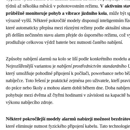
týdnů až několika měsíců v pohotovostním režimu.
V aktivním sta
průběžně monitoruje pohyb a vibrace jízdního kola
, může být s
výrazně vyšší. Některé pokročilé modely disponují inteligentním ří
které automaticky přepína mezi různými režimy podle aktuální situa
při delším nečinném stavu alarm přejde do úsporného režimu, což
prodlužuje celkovou výdrž baterie bez nutnosti častého nabíjení.
Způsoby nabíjení alarmů na kolo se liší podle konkrétního modelu 
Nejrozšířenější variantou je
nabíjení prostřednictvím standardního
který umožňuje pohodlné připojení k počítači, powerbance nebo bě
nabíječce. Toto řešení je praktické zejména pro uživatele, kteří pravi
do práce nebo školy a mohou alarm dobít během dne. Doba nabíjen
pohybuje mezi dvěma až čtyřmi hodinami v závislosti na kapacitě ba
výkonu nabíjecího zdroje.
Některé pokročilejší modely alarmů nabízejí možnost bezdráto
které eliminuje nutnost fyzického připojení kabelu. Tato technologie 