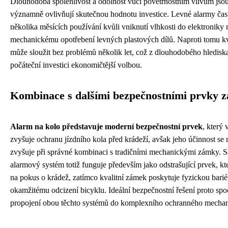
Dlouhodobá spolehlivost a odolnost vůči povětrnostním vlivům jsou
významně ovlivňují skutečnou hodnotu investice. Levné alarmy čast
několika měsících používání kvůli vniknutí vlhkosti do elektroniky
mechanickému opotřebení levných plastových dílů. Naproti tomu kva
může sloužit bez problémů několik let, což z dlouhodobého hlediska
počáteční investici ekonomičtější volbou.
Kombinace s dalšími bezpečnostními prvky 
Alarm na kolo představuje moderní bezpečnostní prvek
, který
zvyšuje ochranu jízdního kola před krádeží, avšak jeho účinnost s
zvyšuje při správné kombinaci s tradičními mechanickými zámky. 
alarmový systém totiž funguje především jako odstrašující prvek, kt
na pokus o krádež, zatímco kvalitní zámek poskytuje fyzickou barié
okamžitému odcizení bicyklu. Ideální bezpečnostní řešení proto spo
propojení obou těchto systémů do komplexního ochranného mecha