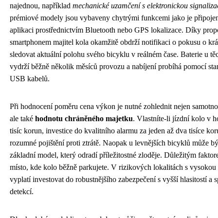
najednou, například
mechanické uzamčení s elektronickou signaliza
prémiové modely jsou vybaveny chytrými funkcemi jako je připojen
aplikaci prostřednictvím Bluetooth nebo GPS lokalizace. Díky prop
smartphonem majitel kola okamžitě obdrží notifikaci o pokusu o kr
sledovat aktuální polohu svého bicyklu v reálném čase. Baterie u těc
vydrží běžně několik měsíců provozu a nabíjení probíhá pomocí st
USB kabelů.
Při hodnocení poměru cena výkon je nutné zohlednit nejen samotno
ale také
hodnotu chráněného majetku
. Vlastníte-li jízdní kolo v 
tisíc korun, investice do kvalitního alarmu za jeden až dva tisíce ko
rozumné pojištění proti ztrátě. Naopak u levnějších bicyklů může bý
základní model, který odradí příležitostné zloděje. Důležitým faktor
místo, kde kolo běžně parkujete. V rizikových lokalitách s vysokou 
vyplatí investovat do robustnějšího zabezpečení s vyšší hlasitostí a s
detekcí.