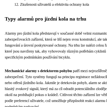
Zkušenosti uživatelů a efektivita ochrany kola
Typy alarmů pro jízdní kola na trhu
Alarmy pro jízdní kola představují v současné době velmi rozmanito
zabezpečovacích zařízení, která se liší nejen svou konstrukcí, ale 
fungování a úrovní poskytované ochrany. Na trhu lze nalézt celou řa
které jsou navrženy tak, aby vyhovovaly různým potřebám cyklistů
specifickým podmínkám používání bicyklu.
Mechanické alarmy s detektorem pohybu
patří mezi nejrozšířeně
zabezpečení. Tyto systémy fungují na principu registrace nežádouc
nebo otřesů jízdního kola. Jakmile je detekován pohyb, alarm se ak
hlasitý zvukový signál, který má za cíl odradit potenciálního zloděje
okolí na probíhající pokus o krádež. Citlivost těchto zařízení lze vět
podle preferencí uživatele, což umožňuje přizpůsobit reakci alarmu
podmínkám parkování.