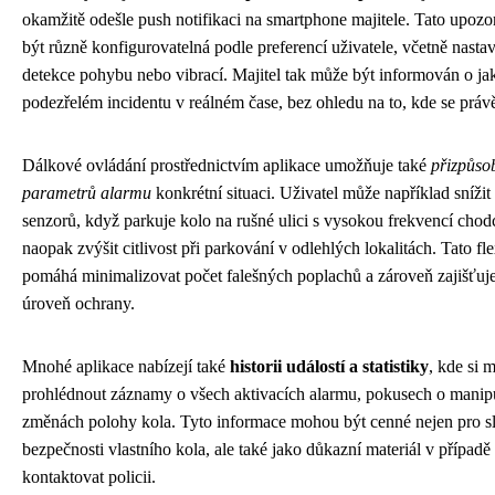
okamžitě odešle push notifikaci na smartphone majitele. Tato upoz
být různě konfigurovatelná podle preferencí uživatele, včetně nastave
detekce pohybu nebo vibrací. Majitel tak může být informován o j
podezřelém incidentu v reálném čase, bez ohledu na to, kde se práv
Dálkové ovládání prostřednictvím aplikace umožňuje také
přizpůso
parametrů alarmu
konkrétní situaci. Uživatel může například snížit 
senzorů, když parkuje kolo na rušné ulici s vysokou frekvencí chod
naopak zvýšit citlivost při parkování v odlehlých lokalitách. Tato flex
pomáhá minimalizovat počet falešných poplachů a zároveň zajišťuje
úroveň ochrany.
Mnohé aplikace nabízejí také
historii událostí a statistiky
, kde si 
prohlédnout záznamy o všech aktivacích alarmu, pokusech o manip
změnách polohy kola. Tyto informace mohou být cenné nejen pro s
bezpečnosti vlastního kola, ale také jako důkazní materiál v případě
kontaktovat policii.