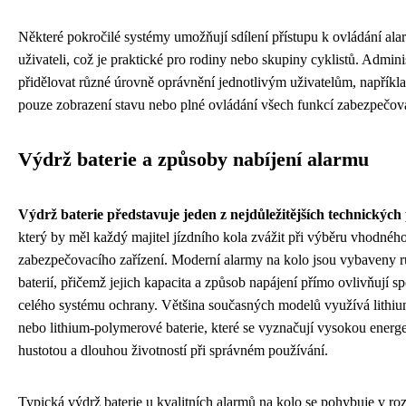
Některé pokročilé systémy umožňují sdílení přístupu k ovládání ala
uživateli, což je praktické pro rodiny nebo skupiny cyklistů. Admin
přidělovat různé úrovně oprávnění jednotlivým uživatelům, napříkla
pouze zobrazení stavu nebo plné ovládání všech funkcí zabezpečova
Výdrž baterie a způsoby nabíjení alarmu
Výdrž baterie představuje jeden z nejdůležitějších technickýc
který by měl každý majitel jízdního kola zvážit při výběru vhodnéh
zabezpečovacího zařízení. Moderní alarmy na kolo jsou vybaveny 
baterií, přičemž jejich kapacita a způsob napájení přímo ovlivňují sp
celého systému ochrany. Většina současných modelů využívá lithiu
nebo lithium-polymerové baterie, které se vyznačují vysokou energ
hustotou a dlouhou životností při správném používání.
Typická výdrž baterie u kvalitních alarmů na kolo se pohybuje v ro