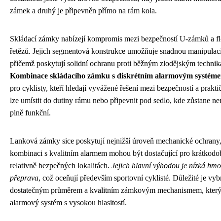
zámek a druhý je připevněn přímo na rám kola.
Skládací zámky nabízejí kompromis mezi bezpečností U-zámků a fle
řetězů. Jejich segmentová konstrukce umožňuje snadnou manipulaci
přičemž poskytují solidní ochranu proti běžným zlodějským techni
Kombinace skládacího zámku s diskrétním alarmovým systém
pro cyklisty, kteří hledají vyvážené řešení mezi bezpečností a prakti
lze umístit do dutiny rámu nebo připevnit pod sedlo, kde zůstane n
plně funkční.
Lanková zámky sice poskytují nejnižší úroveň mechanické ochrany,
kombinaci s kvalitním alarmem mohou být dostačující pro krátkodo
relativně bezpečných lokalitách.
Jejich hlavní výhodou je nízká hm
přeprava
, což oceňují především sportovní cyklisté. Důležité je vyb
dostatečným průměrem a kvalitním zámkovým mechanismem, který
alarmový systém s vysokou hlasitostí.