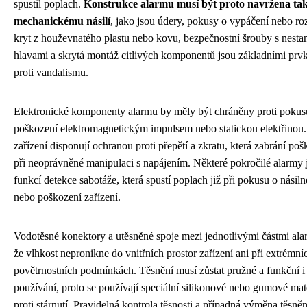
spustil poplach.
Konstrukce alarmu musí být proto navržena tak
mechanickému násilí
, jako jsou údery, pokusy o vypáčení nebo ro
kryt z houževnatého plastu nebo kovu, bezpečnostní šrouby s nesta
hlavami a skrytá montáž citlivých komponentů jsou základními prv
proti vandalismu.
Elektronické komponenty alarmu by měly být chráněny proti pokus
poškození elektromagnetickým impulsem nebo statickou elektřinou.
zařízení disponují ochranou proti přepětí a zkratu, která zabrání p
při neoprávněné manipulaci s napájením. Některé pokročilé alarmy
funkcí detekce sabotáže, která spustí poplach již při pokusu o násiln
nebo poškození zařízení.
Vodotěsné konektory a utěsněné spoje mezi jednotlivými částmi alar
že vlhkost nepronikne do vnitřních prostor zařízení ani při extrémní
povětrnostních podmínkách. Těsnění musí zůstat pružné a funkční i 
používání, proto se používají speciální silikonové nebo gumové mat
proti stárnutí. Pravidelná kontrola těsnosti a případná výměna těsně