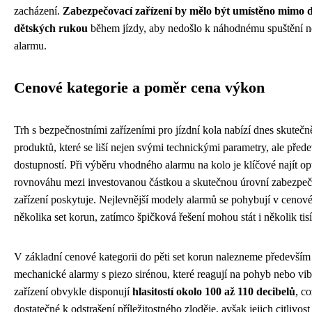
zacházení.
Zabezpečovací zařízení by mělo být umístěno mimo 
dětských rukou
během jízdy, aby nedošlo k náhodnému spuštění n
alarmu.
Cenové kategorie a poměr cena výkon
Trh s bezpečnostními zařízeními pro jízdní kola nabízí dnes skutečn
produktů, které se liší nejen svými technickými parametry, ale pře
dostupností. Při výběru vhodného alarmu na kolo je klíčové najít op
rovnováhu mezi investovanou částkou a skutečnou úrovní zabezpeč
zařízení poskytuje. Nejlevnější modely alarmů se pohybují v cenové
několika set korun, zatímco špičková řešení mohou stát i několik tis
V základní cenové kategorii do pěti set korun nalezneme předevší
mechanické alarmy s piezo sirénou, které reagují na pohyb nebo vib
zařízení obvykle disponují
hlasitostí okolo 100 až 110 decibelů
, co
dostatečné k odstrašení příležitostného zloděje, avšak jejich citlivos