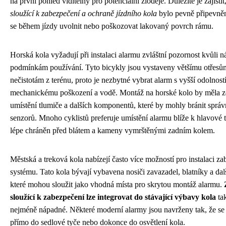
na první pohled viditelný pro potenciální zloděje. Důležité je zajisti
sloužící k zabezpečení a ochraně jízdního kola
bylo pevně připevně
se během jízdy uvolnit nebo poškozovat lakovaný povrch rámu.
Horská kola vyžadují při instalaci alarmu zvláštní pozornost kvůli 
podmínkám používání. Tyto bicykly jsou vystaveny většímu otřesům
nečistotám z terénu, proto je nezbytné vybrat alarm s vyšší odolností
mechanickému poškození a vodě. Montáž na horské kolo by měla z
umístění tlumiče a dalších komponentů, které by mohly bránit správ
senzorů. Mnoho cyklistů preferuje umístění alarmu blíže k hlavové t
lépe chráněn před blátem a kameny vymrštěnými zadním kolem.
Městská a treková kola nabízejí často více možností pro instalaci z
systému. Tato kola bývají vybavena nosiči zavazadel, blatníky a dal
které mohou sloužit jako vhodná místa pro skrytou montáž alarmu.
sloužící k zabezpečení lze integrovat do stávající výbavy kola
tak
nejméně nápadné. Některé moderní alarmy jsou navrženy tak, že se
přímo do sedlové tyče nebo dokonce do osvětlení kola.