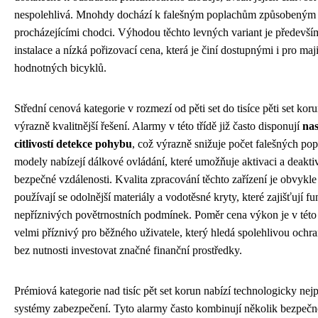
nespolehlivá. Mnohdy dochází k falešným poplachům způsobeným
procházejícími chodci. Výhodou těchto levných variant je předevší
instalace a nízká pořizovací cena, která je činí dostupnými i pro maj
hodnotných bicyklů.
Střední cenová kategorie v rozmezí od pěti set do tisíce pěti set koru
výrazně kvalitnější řešení. Alarmy v této třídě již často disponují
nas
citlivostí detekce pohybu
, což výrazně snižuje počet falešných po
modely nabízejí dálkové ovládání, které umožňuje aktivaci a deakti
bezpečné vzdálenosti. Kvalita zpracování těchto zařízení je obvykle
používají se odolnější materiály a vodotěsné kryty, které zajišťují fu
nepříznivých povětrnostních podmínek. Poměr cena výkon je v této 
velmi příznivý pro běžného uživatele, který hledá spolehlivou ochr
bez nutnosti investovat značné finanční prostředky.
Prémiová kategorie nad tisíc pět set korun nabízí technologicky nejp
systémy zabezpečení. Tyto alarmy často kombinují několik bezpečn