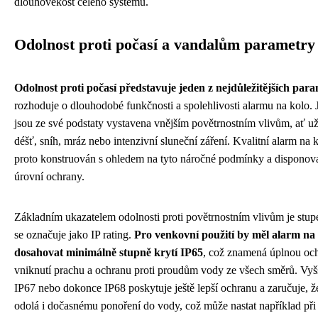
dlouhověkost celého systému.
Odolnost proti počasí a vandalům parametry
Odolnost proti počasí představuje jeden z nejdůležitějších par
rozhoduje o dlouhodobé funkčnosti a spolehlivosti alarmu na kolo. 
jsou ze své podstaty vystavena vnějším povětrnostním vlivům, ať už
déšť, sníh, mráz nebo intenzivní sluneční záření. Kvalitní alarm na 
proto konstruován s ohledem na tyto náročné podmínky a disponova
úrovní ochrany.
Základním ukazatelem odolnosti proti povětrnostním vlivům je stupe
se označuje jako IP rating.
Pro venkovní použití by měl alarm na
dosahovat minimálně stupně krytí IP65
, což znamená úplnou och
vniknutí prachu a ochranu proti proudům vody ze všech směrů. Vyšš
IP67 nebo dokonce IP68 poskytuje ještě lepší ochranu a zaručuje, že
odolá i dočasnému ponoření do vody, což může nastat například při