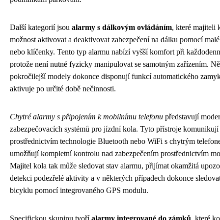
Další kategorií jsou
alarmy s dálkovým ovládáním
, které majiteli
možnost aktivovat a deaktivovat zabezpečení na dálku pomocí mal
nebo klíčenky. Tento typ alarmu nabízí vyšší komfort při každoden
protože není nutné fyzicky manipulovat se samotným zařízením. Ně
pokročilejší modely dokonce disponují funkcí automatického zamyká
aktivuje po určité době nečinnosti.
Chytré alarmy s připojením k mobilnímu telefonu
představují moder
zabezpečovacích systémů pro jízdní kola. Tyto přístroje komunikují
prostřednictvím technologie Bluetooth nebo WiFi s chytrým telefon
umožňují kompletní kontrolu nad zabezpečením prostřednictvím mob
Majitel kola tak může sledovat stav alarmu, přijímat okamžitá upozo
detekci podezřelé aktivity a v některých případech dokonce sledov
bicyklu pomocí integrovaného GPS modulu.
Specifickou skupinu tvoří
alarmy integrované do zámků
, které k