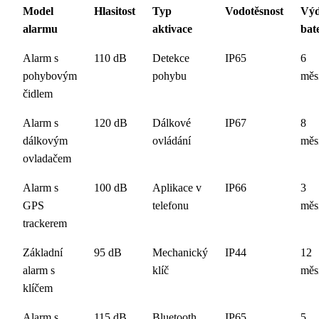
Model
Hlasitost
Typ
Vodotěsnost
Výd
alarmu
aktivace
bat
Alarm s
110 dB
Detekce
IP65
6
pohybovým
pohybu
měs
čidlem
Alarm s
120 dB
Dálkové
IP67
8
dálkovým
ovládání
měs
ovladačem
Alarm s
100 dB
Aplikace v
IP66
3
GPS
telefonu
měs
trackerem
Základní
95 dB
Mechanický
IP44
12
alarm s
klíč
měs
klíčem
Alarm s
115 dB
Bluetooth
IP65
5