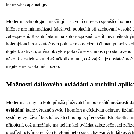
ho někdo zapamatuje.
Moderní technologie umožňují nastavení citlivosti spouštěcího mec
klíčové pro minimalizaci falešných poplachů při zachování vysoké 
zabezpečení. Kvalitní alarm na kolo rozpozná rozdíl mezi náhodn
kolemjdoucího a skutečným pokusem o odcizení či manipulaci s k
dojde k aktivaci, siréna obvykle pokračuje v činnosti po stanoveno
několik desítek sekund až několik minut, což zajišťuje dostatečný ča
majitele nebo okolních osob.
Možnosti dálkového ovládání a mobilní aplik
Moderní alarmy na kolo přinášejí uživatelům pokročilé
možnosti d
ovládání
, které výrazně zvyšují komfort a efektivitu ochrany jízdní
systémy využívají bezdrátové technologie, především Bluetooth a m
připojení, což umožňuje majitelům kol ovládat zabezpečovací zaříze
prostřednictvím chytrých telefonů nebo specializovaných dálkovýc