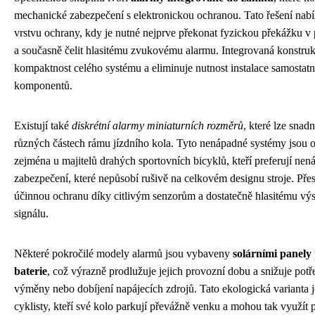
mechanické zabezpečení s elektronickou ochranou. Tato řešení nabíz
vrstvu ochrany, kdy je nutné nejprve překonat fyzickou překážku 
a současně čelit hlasitému zvukovému alarmu. Integrovaná konstruk
kompaktnost celého systému a eliminuje nutnost instalace samostat
komponentů.
Existují také
diskrétní alarmy miniaturních rozměrů
, které lze snad
různých částech rámu jízdního kola. Tyto nenápadné systémy jsou 
zejména u majitelů drahých sportovních bicyklů, kteří preferují ne
zabezpečení, které nepůsobí rušivě na celkovém designu stroje. Přes
účinnou ochranu díky citlivým senzorům a dostatečně hlasitému vý
signálu.
Některé pokročilé modely alarmů jsou vybaveny
solárními panely 
baterie
, což výrazně prodlužuje jejich provozní dobu a snižuje pot
výměny nebo dobíjení napájecích zdrojů. Tato ekologická varianta j
cyklisty, kteří své kolo parkují převážně venku a mohou tak využít 