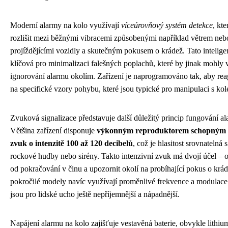
Moderní alarmy na kolo využívají
víceúrovňový systém detekce
, kt
rozlišit mezi běžnými vibracemi způsobenými například větrem neb
projíždějícími vozidly a skutečným pokusem o krádež. Tato inteligent
klíčová pro minimalizaci falešných poplachů, které by jinak mohly 
ignorování alarmu okolím. Zařízení je naprogramováno tak, aby re
na specifické vzory pohybu, které jsou typické pro manipulaci s ko
Zvuková signalizace představuje další důležitý princip fungování al
Většina zařízení disponuje
výkonným reproduktorem schopným 
zvuk o intenzitě 100 až 120 decibelů
, což je hlasitost srovnatelná
rockové hudby nebo sirény. Takto intenzivní zvuk má dvojí účel – o
od pokračování v činu a upozornit okolí na probíhající pokus o krá
pokročilé modely navíc využívají proměnlivé frekvence a modulace
jsou pro lidské ucho ještě nepříjemnější a nápadnější.
Napájení alarmu na kolo zajišťuje vestavěná baterie, obvykle lithi