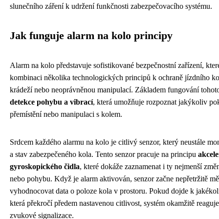
slunečního záření k udržení funkčnosti zabezpečovacího systému.
Jak funguje alarm na kolo principy
Alarm na kolo představuje sofistikované bezpečnostní zařízení, kte
kombinaci několika technologických principů k ochraně jízdního ko
krádeží nebo neoprávněnou manipulací. Základem fungování tohoto
detekce pohybu a vibrací
, která umožňuje rozpoznat jakýkoliv po
přemístění nebo manipulaci s kolem.
Srdcem každého alarmu na kolo je citlivý senzor, který neustále mo
a stav zabezpečeného kola. Tento senzor pracuje na principu
akcel
gyroskopického čidla
, které dokáže zaznamenat i ty nejmenší změn
nebo pohybu. Když je alarm aktivován, senzor začne nepřetržitě měř
vyhodnocovat data o poloze kola v prostoru. Pokud dojde k jakéko
která překročí předem nastavenou citlivost, systém okamžitě reaguj
zvukové signalizace.