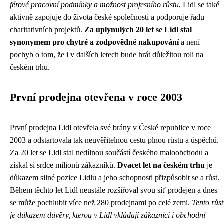
férové pracovní podmínky a možnost profesního růstu.
Lidl se také
aktivně zapojuje do života české společnosti a podporuje řadu
charitativních projektů.
Za uplynulých 20 let se Lidl stal
synonymem pro chytré a zodpovědné nakupování
a není
pochyb o tom, že i v dalších letech bude hrát důležitou roli na
českém trhu.
První prodejna otevřena v roce 2003
První prodejna Lidl otevřela své brány v České republice v roce
2003 a odstartovala tak neuvěřitelnou cestu plnou růstu a úspěchů.
Za 20 let se Lidl stal nedílnou součástí českého maloobchodu a
získal si srdce milionů zákazníků.
Dvacet let na českém trhu
je
důkazem silné pozice Lidlu a jeho schopnosti přizpůsobit se a růst.
Během těchto let Lidl neustále rozšiřoval svou síť prodejen a dnes
se může pochlubit více než 280 prodejnami po celé zemi.
Tento růst
je důkazem důvěry, kterou v Lidl vkládají zákazníci i obchodní