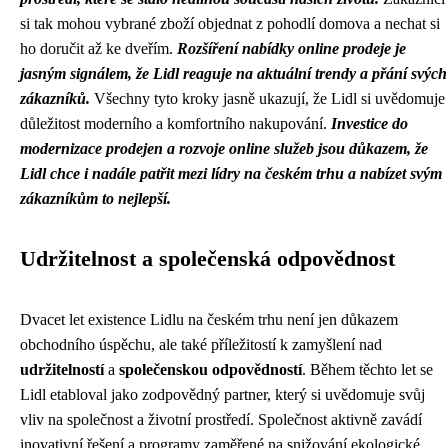
si tak mohou vybrané zboží objednat z pohodlí domova a nechat si
ho doručit až ke dveřím.
Rozšíření nabídky online prodeje je
jasným signálem, že Lidl reaguje na aktuální trendy a přání svých
zákazníků.
Všechny tyto kroky jasně ukazují, že Lidl si uvědomuje
důležitost moderního a komfortního nakupování.
Investice do
modernizace prodejen a rozvoje online služeb jsou důkazem, že
Lidl chce i nadále patřit mezi lídry na českém trhu a nabízet svým
zákazníkům to nejlepší.
Udržitelnost a společenská odpovědnost
Dvacet let existence Lidlu na českém trhu není jen důkazem
obchodního úspěchu, ale také příležitostí k zamyšlení nad
udržitelností
a
společenskou odpovědností
. Během těchto let se
Lidl etabloval jako zodpovědný partner, který si uvědomuje svůj
vliv na společnost a životní prostředí. Společnost aktivně zavádí
inovativní řešení a programy zaměřené na snižování ekologické