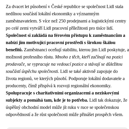
Za dvacet let působení v České republice se společnost Lidl stala
nedílnou součástí lokální ekonomiky a významným
zaměstnavatelem. S více než 250 prodejnami a logistickými centry
po celé zemi vytváří Lidl pracovní příležitosti pro tisíce lidí.
Společnost si zakládá na férovém přístupu k zaměstnancům a
nabízí jim motivující pracovní prostředí s širokou škálou
benefitů.
Zaměstnanci oceňují stabilitu, kterou jim Lidl poskytuje, a
možnosti profesního růstu.
Mnoho z těch, kteří začínají na pozici
prodavače, se vypracuje na vedoucí pozice a stávají se důležitou
součástí úspěchu společnosti.
Lidl se také aktivně zapojuje do
života regionů, ve kterých působí. Podporuje lokální dodavatele a
producenty, čímž přispívá k rozvoji regionální ekonomiky.
Spolupracuje s charitativními organizacemi a neziskovými
subjekty a pomáhá tam, kde je to potřeba.
Lidl tak dokazuje, že
úspěšný obchodní model může jít ruku v ruce se společenskou
odpovědností a že růst společnosti může přinášet prospěch všem.