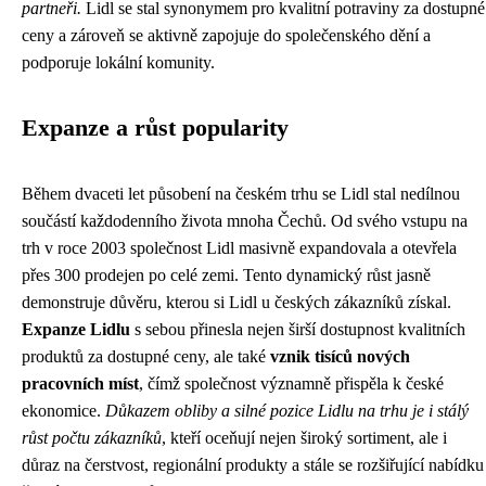
partneři.
Lidl se stal synonymem pro kvalitní potraviny za dostupné
ceny a zároveň se aktivně zapojuje do společenského dění a
podporuje lokální komunity.
Expanze a růst popularity
Během dvaceti let působení na českém trhu se Lidl stal nedílnou
součástí každodenního života mnoha Čechů. Od svého vstupu na
trh v roce 2003 společnost Lidl masivně expandovala a otevřela
přes 300 prodejen po celé zemi. Tento dynamický růst jasně
demonstruje důvěru, kterou si Lidl u českých zákazníků získal.
Expanze Lidlu
s sebou přinesla nejen širší dostupnost kvalitních
produktů za dostupné ceny, ale také
vznik tisíců nových
pracovních míst
, čímž společnost významně přispěla k české
ekonomice.
Důkazem obliby a silné pozice Lidlu na trhu je i stálý
růst počtu zákazníků
, kteří oceňují nejen široký sortiment, ale i
důraz na čerstvost, regionální produkty a stále se rozšiřující nabídku