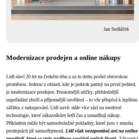
Jan Sedláček
Modernizace prodejen a online nákupy
Lidl slaví 20 let na českém trhu a za tu dobu prošel obrovskou
proměnou. Jednou z oblastí, kde je pokrok patrný na první pohled,
je modernizace prodejen. Prostornější uličky, přehlednější
uspořádání zboží a příjemnější osvětlení – to vše přispívá k lepšímu
zážitku z nakupování. Lidl navíc stále více sází na moderní
technologie, které zákazníkům šetří čas a usnadňují nákup.
Příkladem může být samoobslužné pokladny, které jsou v mnoha
prodejnách již samozřejmostí.
Lidl však nezapomíná ani na online
prostředí, které se stalo nedílnou součástí našich životů.
Zákazníci