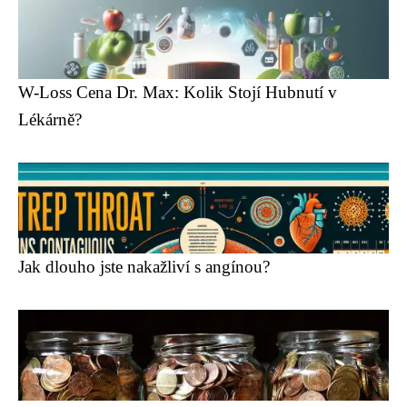
W-Loss Cena Dr. Max: Kolik Stojí Hubnutí v
Lékárně?
Jak dlouho jste nakažliví s angínou?