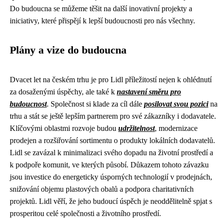
Do budoucna se můžeme těšit na další inovativní projekty a
iniciativy, které přispějí k lepší budoucnosti pro nás všechny.
Plány a vize do budoucna
Dvacet let na českém trhu je pro Lidl příležitostí nejen k ohlédnutí
za dosaženými úspěchy, ale také k
nastavení směru pro
budoucnost
. Společnost si klade za cíl dále
posilovat svou pozici
na
trhu a stát se ještě lepším partnerem pro své zákazníky i dodavatele.
Klíčovými oblastmi rozvoje budou
udržitelnost
, modernizace
prodejen a rozšiřování sortimentu o produkty lokálních dodavatelů.
Lidl se zavázal k minimalizaci svého dopadu na životní prostředí a
k podpoře komunit, ve kterých působí. Důkazem tohoto závazku
jsou investice do energeticky úsporných technologií v prodejnách,
snižování objemu plastových obalů a podpora charitativních
projektů. Lidl věří, že jeho budoucí úspěch je neoddělitelně spjat s
prosperitou celé společnosti a životního prostředí.