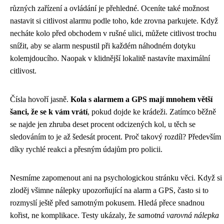
různých zařízení a ovládání je přehledné. Oceníte také možnost
nastavit si citlivost alarmu podle toho, kde zrovna parkujete. Když
necháte kolo před obchodem v rušné ulici, můžete citlivost trochu
snížit, aby se alarm nespustil při každém náhodném dotyku
kolemjdoucího. Naopak v klidnější lokalitě nastavíte maximální
citlivost.
Čísla hovoří jasně.
Kola s alarmem a GPS mají mnohem větší
šanci, že se k vám vrátí
, pokud dojde ke krádeži. Zatímco běžně
se najde jen zhruba deset procent odcizených kol, u těch se
sledováním to je až šedesát procent. Proč takový rozdíl? Především
díky rychlé reakci a přesným údajům pro policii.
Nesmíme zapomenout ani na psychologickou stránku věci. Když si
zloděj všimne nálepky upozorňující na alarm a GPS, často si to
rozmyslí ještě před samotným pokusem. Hledá přece snadnou
kořist, ne komplikace. Testy ukázaly, že
samotná varovná nálepka