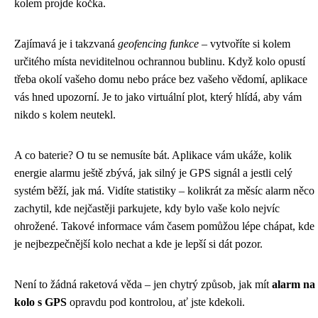
kolem projde kočka.
Zajímavá je i takzvaná
geofencing funkce
– vytvoříte si kolem
určitého místa neviditelnou ochrannou bublinu. Když kolo opustí
třeba okolí vašeho domu nebo práce bez vašeho vědomí, aplikace
vás hned upozorní. Je to jako virtuální plot, který hlídá, aby vám
nikdo s kolem neutekl.
A co baterie? O tu se nemusíte bát. Aplikace vám ukáže, kolik
energie alarmu ještě zbývá, jak silný je GPS signál a jestli celý
systém běží, jak má. Vidíte statistiky – kolikrát za měsíc alarm něco
zachytil, kde nejčastěji parkujete, kdy bylo vaše kolo nejvíc
ohrožené. Takové informace vám časem pomůžou lépe chápat, kde
je nejbezpečnější kolo nechat a kde je lepší si dát pozor.
Není to žádná raketová věda – jen chytrý způsob, jak mít
alarm na
kolo s GPS
opravdu pod kontrolou, ať jste kdekoli.