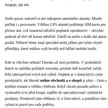
funguje, jak má.
Jenže pozor, nekončí to jen nákupem samotného alarmu. Musíte
počítat i s provozem. Většina GPS alarmů potřebuje
SIM kartu pro
přenos dat
, což znamená měsíční poplatek operátorovi – obvykle
padesát až dvě stě korun měsíčně. Záleží na tarifu a kolik dat alarm
posílá. Některé firmy mají speciální tarify přímo pro tyhle chytré
přístrůjky, které můžou vyjít levněji než běžné mobilní tarify.
Kde to všechno sehnat? Dneska už není problém. V posledních
letech se nabídka pořádně rozrostla, protože lidé konečně začali
řešit zabezpečení svých kol vážně. Najdete je v klasických cyklo
prodejnách, ale hlavně
online obchodů a e-shopů
je plno – často s
lepšími cenami a větším výběrem. Když chcete poradit naživo a
vyzkoušet si to před koupí, zajděte do specializované cyklistické
prodejny. Prodavači tam většinou ví, o čem mluví, a pomůžou vám
vybrat to pravé pro vaše potřeby.