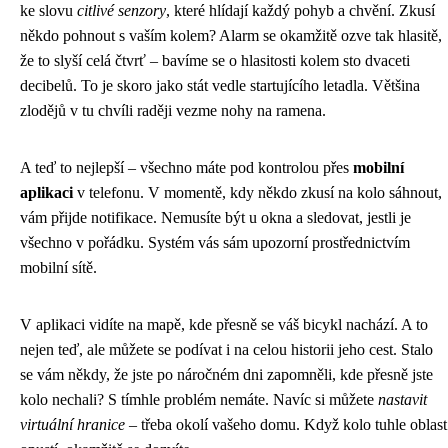
ke slovu
citlivé senzory
, které hlídají každý pohyb a chvění. Zkusí
někdo pohnout s vaším kolem? Alarm se okamžitě ozve tak hlasitě,
že to slyší celá čtvrť – bavíme se o hlasitosti kolem sto dvaceti
decibelů. To je skoro jako stát vedle startujícího letadla. Většina
zlodějů v tu chvíli raději vezme nohy na ramena.
A teď to nejlepší – všechno máte pod kontrolou přes
mobilní
aplikaci
v telefonu. V momentě, kdy někdo zkusí na kolo sáhnout,
vám přijde notifikace. Nemusíte být u okna a sledovat, jestli je
všechno v pořádku. Systém vás sám upozorní prostřednictvím
mobilní sítě.
V aplikaci vidíte na mapě, kde přesně se váš bicykl nachází. A to
nejen teď, ale můžete se podívat i na celou historii jeho cest. Stalo
se vám někdy, že jste po náročném dni zapomněli, kde přesně jste
kolo nechali? S tímhle problém nemáte. Navíc si můžete
nastavit
virtuální hranice
– třeba okolí vašeho domu. Když kolo tuhle oblast