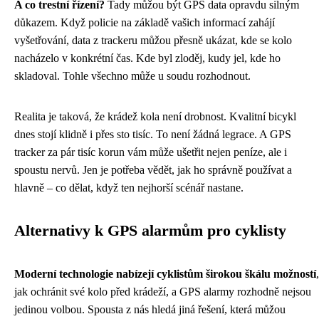
A co trestní řízení?
Tady můžou být GPS data opravdu silným
důkazem. Když policie na základě vašich informací zahájí
vyšetřování, data z trackeru můžou přesně ukázat, kde se kolo
nacházelo v konkrétní čas. Kde byl zloděj, kudy jel, kde ho
skladoval. Tohle všechno může u soudu rozhodnout.
Realita je taková, že krádež kola není drobnost. Kvalitní bicykl
dnes stojí klidně i přes sto tisíc. To není žádná legrace. A GPS
tracker za pár tisíc korun vám může ušetřit nejen peníze, ale i
spoustu nervů. Jen je potřeba vědět, jak ho správně používat a
hlavně – co dělat, když ten nejhorší scénář nastane.
Alternativy k GPS alarmům pro cyklisty
Moderní technologie nabízejí cyklistům širokou škálu možností
,
jak ochránit své kolo před krádeží, a GPS alarmy rozhodně nejsou
jedinou volbou. Spousta z nás hledá jiná řešení, která můžou