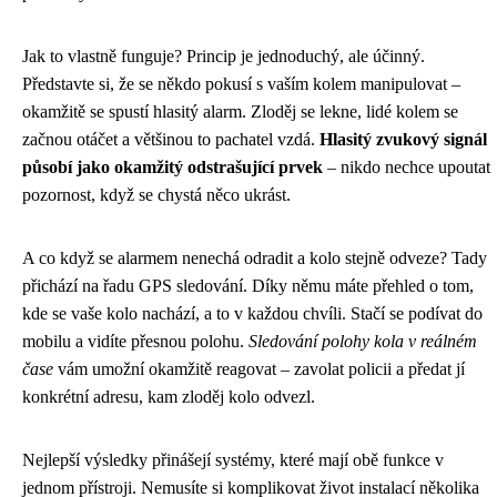
Jak to vlastně funguje? Princip je jednoduchý, ale účinný.
Představte si, že se někdo pokusí s vaším kolem manipulovat –
okamžitě se spustí hlasitý alarm. Zloděj se lekne, lidé kolem se
začnou otáčet a většinou to pachatel vzdá.
Hlasitý zvukový signál
působí jako okamžitý odstrašující prvek
– nikdo nechce upoutat
pozornost, když se chystá něco ukrást.
A co když se alarmem nenechá odradit a kolo stejně odveze? Tady
přichází na řadu GPS sledování. Díky němu máte přehled o tom,
kde se vaše kolo nachází, a to v každou chvíli. Stačí se podívat do
mobilu a vidíte přesnou polohu.
Sledování polohy kola v reálném
čase
vám umožní okamžitě reagovat – zavolat policii a předat jí
konkrétní adresu, kam zloděj kolo odvezl.
Nejlepší výsledky přinášejí systémy, které mají obě funkce v
jednom přístroji. Nemusíte si komplikovat život instalací několika