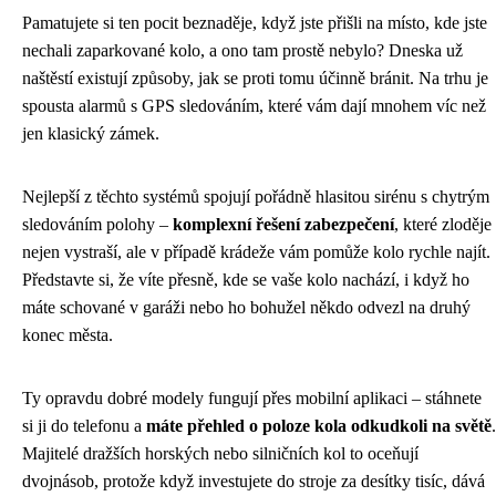
Pamatujete si ten pocit beznaděje, když jste přišli na místo, kde jste
nechali zaparkované kolo, a ono tam prostě nebylo? Dneska už
naštěstí existují způsoby, jak se proti tomu účinně bránit. Na trhu je
spousta alarmů s GPS sledováním, které vám dají mnohem víc než
jen klasický zámek.
Nejlepší z těchto systémů spojují pořádně hlasitou sirénu s chytrým
sledováním polohy –
komplexní řešení zabezpečení
, které zloděje
nejen vystraší, ale v případě krádeže vám pomůže kolo rychle najít.
Představte si, že víte přesně, kde se vaše kolo nachází, i když ho
máte schované v garáži nebo ho bohužel někdo odvezl na druhý
konec města.
Ty opravdu dobré modely fungují přes mobilní aplikaci – stáhnete
si ji do telefonu a
máte přehled o poloze kola odkudkoli na světě
.
Majitelé dražších horských nebo silničních kol to oceňují
dvojnásob, protože když investujete do stroje za desítky tisíc, dává