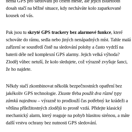
nemá GPS pro sledování po celém městě, ale jejich Bluetooth
dosah stačí na běžné situace, kdy necháváte kolo zaparkované
kousek od vás.
Pak jsou tu
skryté GPS trackery bez alarmové funkce
, které
schováte do rámu, sedla nebo jiných nenápadných míst. Tahle malá
zařízení se soustředí čistě na sledování polohy a často vydrží na
baterii déle než komplexní GPS alarmy. Jejich velká výhoda?
Zloděj vůbec netuší, že kolo sledujete, což výrazně zvyšuje šanci,
že ho najdete.
Někdy stačí zkombinovat několik bezpečnostních opatření bez
jakékoliv GPS technologie. Zkuste třeba
použít dva různé typy
zámků najednou
– výrazně to prodlouží čas potřebný ke krádeži a
většina příležitostných zlodějů to prostě vzdá. Přidejte klasický
mechanický alarm, který reaguje na pohyb hlasitou sirénou, a máte
další vrstvu ochrany bez nutnosti GPS sledování.