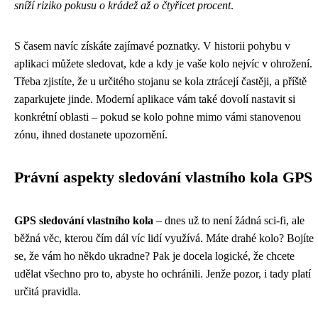
sníží riziko pokusu o krádež až o čtyřicet procent
.
S časem navíc získáte zajímavé poznatky. V historii pohybu v
aplikaci můžete sledovat, kde a kdy je vaše kolo nejvíc v ohrožení.
Třeba zjistíte, že u určitého stojanu se kola ztrácejí častěji, a příště
zaparkujete jinde. Moderní aplikace vám také dovolí nastavit si
konkrétní oblasti – pokud se kolo pohne mimo vámi stanovenou
zónu, ihned dostanete upozornění.
Právní aspekty sledování vlastního kola GPS
GPS sledování vlastního kola
– dnes už to není žádná sci-fi, ale
běžná věc, kterou čím dál víc lidí využívá. Máte drahé kolo? Bojíte
se, že vám ho někdo ukradne? Pak je docela logické, že chcete
udělat všechno pro to, abyste ho ochránili. Jenže pozor, i tady platí
určitá pravidla.