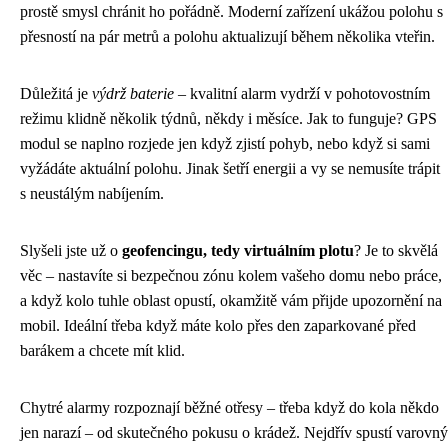
prostě smysl chránit ho pořádně. Moderní zařízení ukážou polohu s
přesností na pár metrů a polohu aktualizují během několika vteřin.
Důležitá je
výdrž baterie
– kvalitní alarm vydrží v pohotovostním
režimu klidně několik týdnů, někdy i měsíce. Jak to funguje? GPS
modul se naplno rozjede jen když zjistí pohyb, nebo když si sami
vyžádáte aktuální polohu. Jinak šetří energii a vy se nemusíte trápit
s neustálým nabíjením.
Slyšeli jste už o
geofencingu, tedy virtuálním plotu
? Je to skvělá
věc – nastavíte si bezpečnou zónu kolem vašeho domu nebo práce,
a když kolo tuhle oblast opustí, okamžitě vám přijde upozornění na
mobil. Ideální třeba když máte kolo přes den zaparkované před
barákem a chcete mít klid.
Chytré alarmy rozpoznají běžné otřesy – třeba když do kola někdo
jen narazí – od skutečného pokusu o krádež. Nejdřív spustí varovný