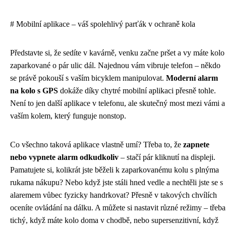
# Mobilní aplikace – váš spolehlivý parťák v ochraně kola
Představte si, že sedíte v kavárně, venku začne pršet a vy máte kolo
zaparkované o pár ulic dál. Najednou vám vibruje telefon – někdo
se právě pokouší s vaším bicyklem manipulovat.
Moderní alarm
na kolo s GPS
dokáže díky chytré mobilní aplikaci přesně tohle.
Není to jen další aplikace v telefonu, ale skutečný most mezi vámi a
vaším kolem, který funguje nonstop.
Co všechno taková aplikace vlastně umí? Třeba to, že
zapnete
nebo vypnete alarm odkudkoliv
– stačí pár kliknutí na displeji.
Pamatujete si, kolikrát jste běželi k zaparkovanému kolu s plnýma
rukama nákupu? Nebo když jste stáli hned vedle a nechtěli jste se s
alaremem vůbec fyzicky handrkovat? Přesně v takových chvílích
oceníte ovládání na dálku. A můžete si nastavit různé režimy – třeba
tichý, když máte kolo doma v chodbě, nebo supersenzitivní, když