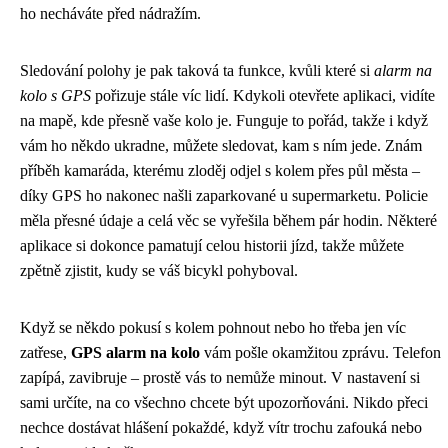
ho necháváte před nádražím.
Sledování polohy je pak taková ta funkce, kvůli které si
alarm na
kolo s GPS
pořizuje stále víc lidí. Kdykoli otevřete aplikaci, vidíte
na mapě, kde přesně vaše kolo je. Funguje to pořád, takže i když
vám ho někdo ukradne, můžete sledovat, kam s ním jede. Znám
příběh kamaráda, kterému zloděj odjel s kolem přes půl města –
díky GPS ho nakonec našli zaparkované u supermarketu. Policie
měla přesné údaje a celá věc se vyřešila během pár hodin. Některé
aplikace si dokonce pamatují celou historii jízd, takže můžete
zpětně zjistit, kudy se váš bicykl pohyboval.
Když se někdo pokusí s kolem pohnout nebo ho třeba jen víc
zatřese,
GPS alarm na kolo
vám pošle okamžitou zprávu. Telefon
zapípá, zavibruje – prostě vás to nemůže minout. V nastavení si
sami určíte, na co všechno chcete být upozorňováni. Nikdo přeci
nechce dostávat hlášení pokaždé, když vítr trochu zafouká nebo