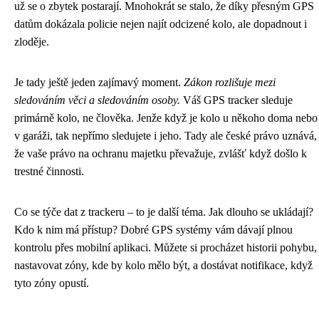
už se o zbytek postarají. Mnohokrát se stalo, že díky přesným GPS
datům dokázala policie nejen najít odcizené kolo, ale dopadnout i
zloděje.
Je tady ještě jeden zajímavý moment.
Zákon rozlišuje mezi
sledováním věci a sledováním osoby.
Váš GPS tracker sleduje
primárně kolo, ne člověka. Jenže když je kolo u někoho doma nebo
v garáži, tak nepřímo sledujete i jeho. Tady ale české právo uznává,
že vaše právo na ochranu majetku převažuje, zvlášť když došlo k
trestné činnosti.
Co se týče dat z trackeru – to je další téma. Jak dlouho se ukládají?
Kdo k nim má přístup? Dobré GPS systémy vám dávají plnou
kontrolu přes mobilní aplikaci. Můžete si procházet historii pohybu,
nastavovat zóny, kde by kolo mělo být, a dostávat notifikace, když
tyto zóny opustí.