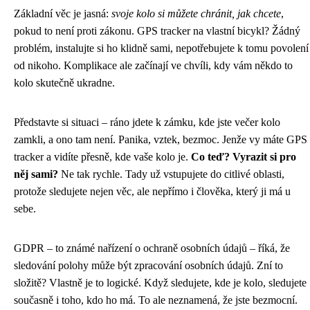
Základní věc je jasná:
svoje kolo si můžete chránit, jak chcete
,
pokud to není proti zákonu. GPS tracker na vlastní bicykl? Žádný
problém, instalujte si ho klidně sami, nepotřebujete k tomu povolení
od nikoho. Komplikace ale začínají ve chvíli, kdy vám někdo to
kolo skutečně ukradne.
Představte si situaci – ráno jdete k zámku, kde jste večer kolo
zamkli, a ono tam není. Panika, vztek, bezmoc. Jenže vy máte GPS
tracker a vidíte přesně, kde vaše kolo je.
Co teď? Vyrazit si pro
něj sami?
Ne tak rychle. Tady už vstupujete do citlivé oblasti,
protože sledujete nejen věc, ale nepřímo i člověka, který ji má u
sebe.
GDPR – to známé nařízení o ochraně osobních údajů – říká, že
sledování polohy může být zpracování osobních údajů. Zní to
složitě? Vlastně je to logické. Když sledujete, kde je kolo, sledujete
současně i toho, kdo ho má. To ale neznamená, že jste bezmocní.