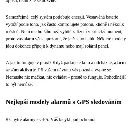
opustí, okamžitě se dozvíte.
Samozřejmě, celý systém potřebuje energii. Vestavěná baterie
vydrží podle toho, jak často kontrolujete polohu, klidně i několik
měsíců. Není nic horšího než vybité zařízení v kritický moment,
proto vás alarm včas upozorní, že je čas ho nabít. Některé modely
jdou dokonce připojit k dynamu nebo mají solární panel.
A jak to funguje v praxi? Když parkujete kolo a odcházíte,
alarm
se sám aktivuje
. Při vašem návratu vás pozná a vypne se.
Nemusíte nic mačkat, nic ovládat – prostě to funguje. Pohodlnější
to být nemůže.
Nejlepší modely alarmů s GPS sledováním
# Chytré alarmy s GPS: Váš bicykl pod ochranou