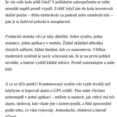
že vás vaše kolo ještě čeká? S pořádným zabezpečením se tohle
neustálé napětí prostě vypaří. Zvlášť když jste do kola investovali
slušné peníze – třeba elektrokolo za padesát nebo osmdesát tisíc –
pak je ta duševní pohoda k nezaplacení.
Praktická stránka věci je taky důležitá.
Jeden systém, jedna
instalace, jedna aplikace v mobilu. Žádné skládání několika
různých zařízení, žádné hledání, kde co namontovat. Většina
moderních systémů je navíc schovaná tak, že je na první pohled
nevidíte, a baterie vydrží klidně měsíce. Prostě nainstalujete a máte
klid.
A co se týče peněz? Kombinovaný systém vás vyjde levněji než
kdybyste si kupovali alarm a GPS zvlášť. Plus máte všechno
pohromadě v jedné aplikaci – můžete si nastavit, jak citlivý má být
alarm, sledovat, kde všude jste s kolem jezdili, a řídit upozornění
podle toho, co vám vyhovuje. Jednoduché, efektivní a hlavně
účinné.