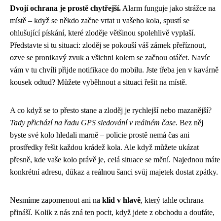
Dvojí ochrana je prostě chytřejší.
Alarm funguje jako strážce na
místě – když se někdo začne vrtat u vašeho kola, spustí se
ohlušující pískání, které zloděje většinou spolehlivě vyplaší.
Představte si tu situaci: zloděj se pokouší váš zámek přeříznout,
ozve se pronikavý zvuk a všichni kolem se začnou otáčet. Navíc
vám v tu chvíli přijde notifikace do mobilu. Jste třeba jen v kavárně
kousek odtud? Můžete vyběhnout a situaci řešit na místě.
A co když se to přesto stane a zloděj je rychlejší nebo mazanější?
Tady přichází na řadu GPS sledování v reálném čase.
Bez něj
byste své kolo hledali marně – policie prostě nemá čas ani
prostředky řešit každou krádež kola. Ale když můžete ukázat
přesně, kde vaše kolo právě je, celá situace se mění. Najednou máte
konkrétní adresu, důkaz a reálnou šanci svůj majetek dostat zpátky.
Nesmíme zapomenout ani na
klid v hlavě
, který tahle ochrana
přináší. Kolik z nás zná ten pocit, když jdete z obchodu a doufáte,