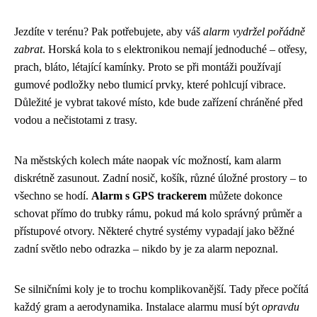
Jezdíte v terénu? Pak potřebujete, aby váš
alarm vydržel pořádně
zabrat
. Horská kola to s elektronikou nemají jednoduché – otřesy,
prach, bláto, létající kamínky. Proto se při montáži používají
gumové podložky nebo tlumicí prvky, které pohlcují vibrace.
Důležité je vybrat takové místo, kde bude zařízení chráněné před
vodou a nečistotami z trasy.
Na městských kolech máte naopak víc možností, kam alarm
diskrétně zasunout. Zadní nosič, košík, různé úložné prostory – to
všechno se hodí.
Alarm s GPS trackerem
můžete dokonce
schovat přímo do trubky rámu, pokud má kolo správný průměr a
přístupové otvory. Některé chytré systémy vypadají jako běžné
zadní světlo nebo odrazka – nikdo by je za alarm nepoznal.
Se silničními koly je to trochu komplikovanější. Tady přece počítá
každý gram a aerodynamika. Instalace alarmu musí být
opravdu