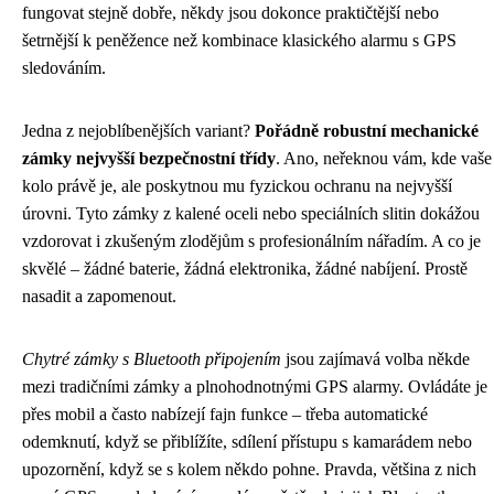
fungovat stejně dobře, někdy jsou dokonce praktičtější nebo
šetrnější k peněžence než kombinace klasického alarmu s GPS
sledováním.
Jedna z nejoblíbenějších variant?
Pořádně robustní mechanické
zámky nejvyšší bezpečnostní třídy
. Ano, neřeknou vám, kde vaše
kolo právě je, ale poskytnou mu fyzickou ochranu na nejvyšší
úrovni. Tyto zámky z kalené oceli nebo speciálních slitin dokážou
vzdorovat i zkušeným zlodějům s profesionálním nářadím. A co je
skvělé – žádné baterie, žádná elektronika, žádné nabíjení. Prostě
nasadit a zapomenout.
Chytré zámky s Bluetooth připojením
jsou zajímavá volba někde
mezi tradičními zámky a plnohodnotnými GPS alarmy. Ovládáte je
přes mobil a často nabízejí fajn funkce – třeba automatické
odemknutí, když se přiblížíte, sdílení přístupu s kamarádem nebo
upozornění, když se s kolem někdo pohne. Pravda, většina z nich