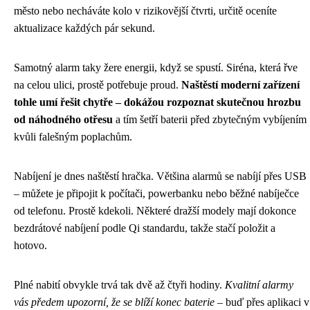
město nebo necháváte kolo v rizikovější čtvrti, určitě oceníte
aktualizace každých pár sekund.
Samotný alarm taky žere energii, když se spustí. Siréna, která řve
na celou ulici, prostě potřebuje proud.
Naštěstí moderní zařízení
tohle umí řešit chytře – dokážou rozpoznat skutečnou hrozbu
od náhodného otřesu
a tím šetří baterii před zbytečným vybíjením
kvůli falešným poplachům.
Nabíjení je dnes naštěstí hračka. Většina alarmů se nabíjí přes USB
– můžete je připojit k počítači, powerbanku nebo běžné nabíječce
od telefonu. Prostě kdekoli. Některé dražší modely mají dokonce
bezdrátové nabíjení podle Qi standardu, takže stačí položit a
hotovo.
Plné nabití obvykle trvá tak dvě až čtyři hodiny.
Kvalitní alarmy
vás předem upozorní, že se blíží konec baterie
– buď přes aplikaci v