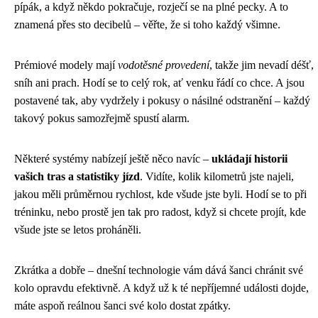
pípák, a když někdo pokračuje, rozječí se na plné pecky. A to
znamená přes sto decibelů – věřte, že si toho každý všimne.
Prémiové modely mají
vodotěsné provedení
, takže jim nevadí déšť,
sníh ani prach. Hodí se to celý rok, ať venku řádí co chce. A jsou
postavené tak, aby vydržely i pokusy o násilné odstranění – každý
takový pokus samozřejmě spustí alarm.
Některé systémy nabízejí ještě něco navíc –
ukládají historii
vašich tras a statistiky jízd
. Vidíte, kolik kilometrů jste najeli,
jakou měli průměrnou rychlost, kde všude jste byli. Hodí se to při
tréninku, nebo prostě jen tak pro radost, když si chcete projít, kde
všude jste se letos proháněli.
Zkrátka a dobře – dnešní technologie vám dává šanci chránit své
kolo opravdu efektivně. A když už k té nepříjemné události dojde,
máte aspoň reálnou šanci své kolo dostat zpátky.