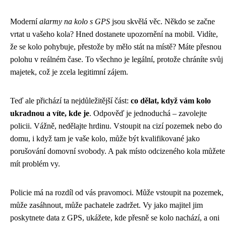
Moderní
alarmy na kolo s GPS
jsou skvělá věc. Někdo se začne
vrtat u vašeho kola? Hned dostanete upozornění na mobil. Vidíte,
že se kolo pohybuje, přestože by mělo stát na místě? Máte přesnou
polohu v reálném čase. To všechno je legální, protože chráníte svůj
majetek, což je zcela legitimní zájem.
Teď ale přichází ta nejdůležitější část:
co dělat, když vám kolo
ukradnou a víte, kde je
. Odpověď je jednoduchá – zavolejte
policii. Vážně, nedělajte hrdinu. Vstoupit na cizí pozemek nebo do
domu, i když tam je vaše kolo, může být kvalifikované jako
porušování domovní svobody. A pak místo odcizeného kola můžete
mít problém vy.
Policie má na rozdíl od vás pravomoci. Může vstoupit na pozemek,
může zasáhnout, může pachatele zadržet. Vy jako majitel jim
poskytnete data z GPS, ukážete, kde přesně se kolo nachází, a oni