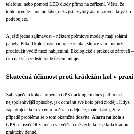
telefonu, nebo pomocí LED diody přímo na zařízení. Věřte, že
tohle oceníte – nic horšího, než zjistit vybitý alarm zrovna když ho
potřebujete.
A ještě jedna zajímavost – některé prémiové modely mají solární
panely. Pokud kolo často parkujete venku, slunce vám pomůže
prodloužit výdrž mezi nabíjeními. Ekologické a praktické zároveň –
čím dál víc cyklistů tohle řešení miluje.
Skutečná účinnost proti krádežím kol v praxi
Zabezpečení kola alarmem a GPS trackingem dnes patří mezi
nejspolehlivější způsoby, jak ochránit své kolo před zloději. Když
zaparkujete kolo v centru města a odejdete, máte jistotu, že v
případě problému se o tom okamžitě dozvíte.
Alarm na kolo s
GPS
se osvědčil zejména ve větších městech, kde se kola kradou
prakticky denně.