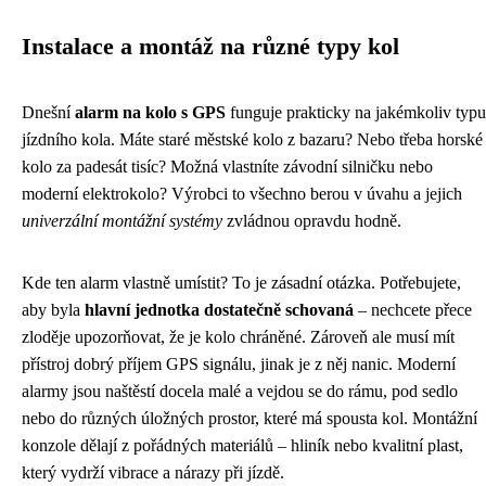
Instalace a montáž na různé typy kol
Dnešní
alarm na kolo s GPS
funguje prakticky na jakémkoliv typu
jízdního kola. Máte staré městské kolo z bazaru? Nebo třeba horské
kolo za padesát tisíc? Možná vlastníte závodní silničku nebo
moderní elektrokolo? Výrobci to všechno berou v úvahu a jejich
univerzální montážní systémy
zvládnou opravdu hodně.
Kde ten alarm vlastně umístit? To je zásadní otázka. Potřebujete,
aby byla
hlavní jednotka dostatečně schovaná
– nechcete přece
zloděje upozorňovat, že je kolo chráněné. Zároveň ale musí mít
přístroj dobrý příjem GPS signálu, jinak je z něj nanic. Moderní
alarmy jsou naštěstí docela malé a vejdou se do rámu, pod sedlo
nebo do různých úložných prostor, které má spousta kol. Montážní
konzole dělají z pořádných materiálů – hliník nebo kvalitní plast,
který vydrží vibrace a nárazy při jízdě.