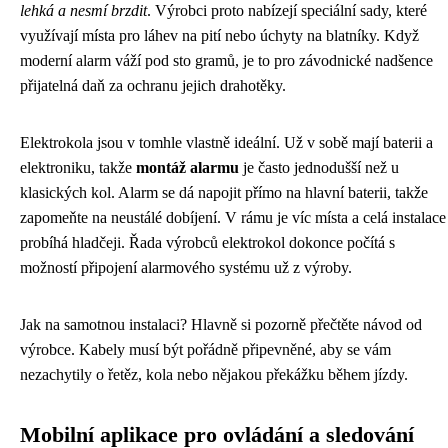
lehká a nesmí brzdit
. Výrobci proto nabízejí speciální sady, které
využívají místa pro láhev na pití nebo úchyty na blatníky. Když
moderní alarm váží pod sto gramů, je to pro závodnické nadšence
přijatelná daň za ochranu jejich drahotěky.
Elektrokola jsou v tomhle vlastně ideální. Už v sobě mají baterii a
elektroniku, takže
montáž alarmu
je často jednodušší než u
klasických kol. Alarm se dá napojit přímo na hlavní baterii, takže
zapomeňte na neustálé dobíjení. V rámu je víc místa a celá instalace
probíhá hladčeji. Řada výrobců elektrokol dokonce počítá s
možností připojení alarmového systému už z výroby.
Jak na samotnou instalaci? Hlavně si pozorně přečtěte návod od
výrobce. Kabely musí být pořádně připevněné, aby se vám
nezachytily o řetěz, kola nebo nějakou překážku během jízdy.
Mobilní aplikace pro ovládání a sledování