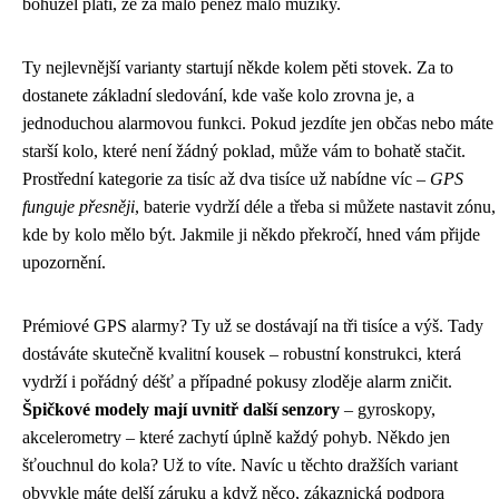
bohužel platí, že za málo peněz málo muziky.
Ty nejlevnější varianty startují někde kolem pěti stovek. Za to
dostanete základní sledování, kde vaše kolo zrovna je, a
jednoduchou alarmovou funkci. Pokud jezdíte jen občas nebo máte
starší kolo, které není žádný poklad, může vám to bohatě stačit.
Prostřední kategorie za tisíc až dva tisíce už nabídne víc –
GPS
funguje přesněji
, baterie vydrží déle a třeba si můžete nastavit zónu,
kde by kolo mělo být. Jakmile ji někdo překročí, hned vám přijde
upozornění.
Prémiové GPS alarmy? Ty už se dostávají na tři tisíce a výš. Tady
dostáváte skutečně kvalitní kousek – robustní konstrukci, která
vydrží i pořádný déšť a případné pokusy zloděje alarm zničit.
Špičkové modely mají uvnitř další senzory
– gyroskopy,
akcelerometry – které zachytí úplně každý pohyb. Někdo jen
šťouchnul do kola? Už to víte. Navíc u těchto dražších variant
obvykle máte delší záruku a když něco, zákaznická podpora