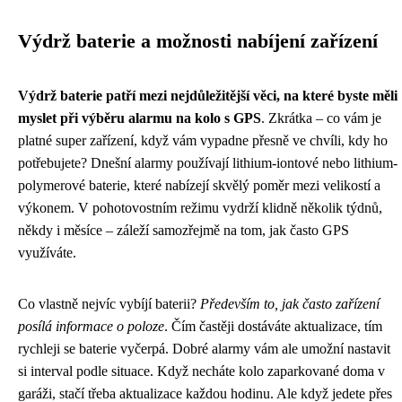
Výdrž baterie a možnosti nabíjení zařízení
Výdrž baterie patří mezi nejdůležitější věci, na které byste měli
myslet při výběru alarmu na kolo s GPS
. Zkrátka – co vám je
platné super zařízení, když vám vypadne přesně ve chvíli, kdy ho
potřebujete? Dnešní alarmy používají lithium-iontové nebo lithium-
polymerové baterie, které nabízejí skvělý poměr mezi velikostí a
výkonem. V pohotovostním režimu vydrží klidně několik týdnů,
někdy i měsíce – záleží samozřejmě na tom, jak často GPS
využíváte.
Co vlastně nejvíc vybíjí baterii?
Především to, jak často zařízení
posílá informace o poloze
. Čím častěji dostáváte aktualizace, tím
rychleji se baterie vyčerpá. Dobré alarmy vám ale umožní nastavit
si interval podle situace. Když necháte kolo zaparkované doma v
garáži, stačí třeba aktualizace každou hodinu. Ale když jedete přes