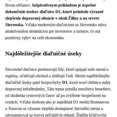
života občanov.
Inšpiratívnym príkladom je úspešné
dokončenie úsekov diaľnice D1, ktoré prinieslo výrazné
zlepšenie dopravnej situácie v okolí Žiliny a na severe
Slovenska.
Vďaka moderným diaľniciam sa Slovensko stáva
atraktívnejšou destináciou pre investorov a turistov, čo má
pozitívny vplyv na celú ekonomiku.
Najdôležitejšie diaľničné úseky
Slovenské diaľnice predstavujú žily, ktoré spájajú naše mestá a
regióny, uľahčujú obchod a zbližujú ľudí. Medzi najdôležitejšie
diaľničné úseky patrí bezpochyby
D1
, ktorá tvorí chrbticu našej
dopravnej infraštruktúry. Táto tepna prináša množstvo benefitov,
od skrátenia cestovných časov až po zvýšenie bezpečnosti na
cestách. Vďaka úsekom ako je napríklad D1 medzi Bratislavou
a Trnavou sa výrazne zlepšila dostupnosť hlavného mesta a
zdynamizoval sa rozvoj priľahlých oblastí. Ďalším kľúčovým