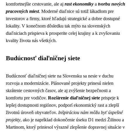
komfortnejšie cestovanie, ale aj
rast ekonomiky
a
tvorbu nových
pracovných miest
. Moderné diaľnice sú totiž lákadlom pre
investorov a firmy, ktoré hľadajú strategické a dobre dostupné
lokality. V konečnom dôsledku tak mýto na slovenských
diaľniciach prispieva k prosperite celej krajiny a k zvyšovaniu
kvality života nás všetkých.
Budúcnosť diaľničnej siete
Budúcnosť diaľničnej siete na Slovensku sa nesie v duchu
rozvoja a modernizácie. Plánované projekty prinesú nielen
skrátenie cestovných časov, ale aj zvýšenie bezpečnosti a
komfortu pre vodičov.
Rozšírenie diaľničnej siete
prispeje k
lepšej dostupnosti regiónov, podporí ekonomický rast a zlepší
životnú úroveň obyvateľov.
Inšpiráciou nám môžu byť úspešné
projekty
, ako je napríklad dokončenie úseku D1 medzi Žilinou a
Martinom, ktorý priniesol výrazné zlepšenie dopravnej situácie v