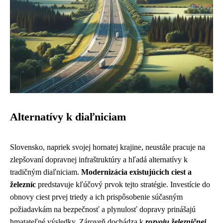
Alternatívy k diaľniciam
Slovensko, napriek svojej hornatej krajine, neustále pracuje na
zlepšovaní dopravnej infraštruktúry a hľadá alternatívy k
tradičným diaľniciam.
Modernizácia existujúcich ciest a
železníc
predstavuje kľúčový prvok tejto stratégie. Investície do
obnovy ciest prvej triedy a ich prispôsobenie súčasným
požiadavkám na bezpečnosť a plynulosť dopravy prinášajú
hmatateľné výsledky. Zároveň dochádza k
rozvoju železničnej