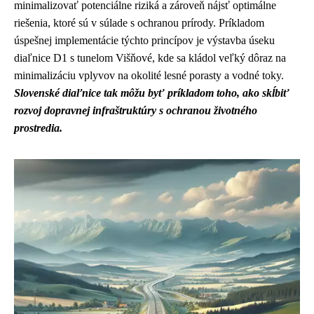
minimalizovať potenciálne riziká a zároveň nájsť optimálne
riešenia, ktoré sú v súlade s ochranou prírody. Príkladom
úspešnej implementácie týchto princípov je výstavba úseku
diaľnice D1 s tunelom Višňové, kde sa kládol veľký dôraz na
minimalizáciu vplyvov na okolité lesné porasty a vodné toky.
Slovenské diaľnice tak môžu byť príkladom toho, ako skĺbiť
rozvoj dopravnej infraštruktúry s ochranou životného
prostredia.