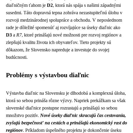
diaľničným ťahom je
D2
, ktorá nás spája s našimi západnými
susedmi. Táto dopravná tepna zohráva nezastupiteľnú úlohu v
rozvoji medzinárodnej spolupráce a obchodu. V neposlednom
rade je dôležité spomenúť aj rozvíjajúce sa úseky diaľnic ako
D3
a
R7
, ktoré prinášajú nové možnosti pre rozvoj regiónov a
zlepšujú kvalitu života ich obyvateľov. Tieto projekty sú
dôkazom, že Slovensko napreduje a investuje do svojej
budúcnosti.
Problémy s výstavbou diaľnic
Výstavba diaľnic na Slovensku je dlhodobá a komplexná úloha,
ktorá so sebou prináša rôzne výzvy. Napriek prekážkam sa však
slovenské diaľnice postupne rozrastajú a prinášajú so sebou
množstvo pozitív.
Nové úseky diaľnic skracujú čas cestovania,
zvyšujú bezpečnosť na cestách a prinášajú ekonomický rast do
regiónov
. Príkladom úspešného projektu je dokončenie úseku