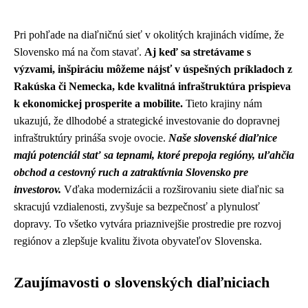
Pri pohľade na diaľničnú sieť v okolitých krajinách vidíme, že
Slovensko má na čom stavať.
Aj keď sa stretávame s
výzvami, inšpiráciu môžeme nájsť v úspešných príkladoch z
Rakúska či Nemecka, kde kvalitná infraštruktúra prispieva
k ekonomickej prosperite a mobilite.
Tieto krajiny nám
ukazujú, že dlhodobé a strategické investovanie do dopravnej
infraštruktúry prináša svoje ovocie.
Naše slovenské diaľnice
majú potenciál stať sa tepnami, ktoré prepoja regióny, uľahčia
obchod a cestovný ruch a zatraktívnia Slovensko pre
investorov.
Vďaka modernizácii a rozširovaniu siete diaľnic sa
skracujú vzdialenosti, zvyšuje sa bezpečnosť a plynulosť
dopravy. To všetko vytvára priaznivejšie prostredie pre rozvoj
regiónov a zlepšuje kvalitu života obyvateľov Slovenska.
Zaujímavosti o slovenských diaľniciach