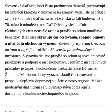
Slovenské diaľnice, hoci často predmetom diskusií, predstavujú
fascinujúcu kapitolu v rozvoji našej krajiny. Vedeli ste napríklad,
že prvé kilometre diaľnic sa na Slovensku začali budovať už v
70. rokoch minulého storočia? Odvtedy sieť diaľnic a
rýchlostných ciest neustále rastie a prináša so sebou množstvo
benefitov.
Diaľnice skracujú čas cestovania, spájajú regióny
a uľahčujú obchodnú výmenu.
Zároveň prispievajú k rozvoju
turizmu a zvyšujú atraktivitu Slovenska pre zahraničných
investorov.
Výstavba diaľnic prináša so sebou aj nové pracovné
príležitosti a podporuje rast ekonomiky. Jedným z inšpiratívnych
príkladov je úspešné dokončenie úseku diaľnice D1 medzi
Žilinou a Martinom, ktorý výrazne skrátil čas cestovania a
prispel k zlepšeniu dopravnej situácie v tomto regióne. Vďaka
moderným diaľniciam sa Slovensko stáva čoraz lepšie
dostupnou a konkurencieschopnejšou krajinou.