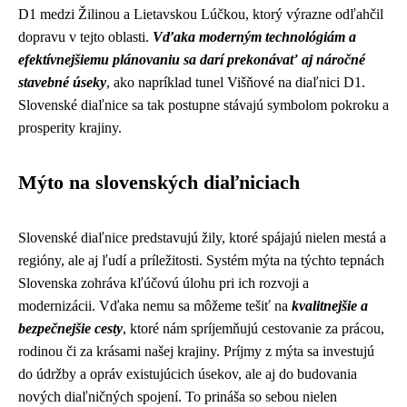
D1 medzi Žilinou a Lietavskou Lúčkou, ktorý výrazne odľahčil
dopravu v tejto oblasti.
Vďaka moderným technológiám a
efektívnejšiemu plánovaniu sa darí prekonávať aj náročné
stavebné úseky
, ako napríklad tunel Višňové na diaľnici D1.
Slovenské diaľnice sa tak postupne stávajú symbolom pokroku a
prosperity krajiny.
Mýto na slovenských diaľniciach
Slovenské diaľnice predstavujú žily, ktoré spájajú nielen mestá a
regióny, ale aj ľudí a príležitosti. Systém mýta na týchto tepnách
Slovenska zohráva kľúčovú úlohu pri ich rozvoji a
modernizácii. Vďaka nemu sa môžeme tešiť na
kvalitnejšie a
bezpečnejšie cesty
, ktoré nám spríjemňujú cestovanie za prácou,
rodinou či za krásami našej krajiny. Príjmy z mýta sa investujú
do údržby a opráv existujúcich úsekov, ale aj do budovania
nových diaľničných spojení. To prináša so sebou nielen