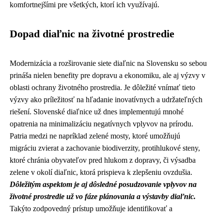
komfortnejšími pre všetkých, ktorí ich využívajú.
Dopad diaľnic na životné prostredie
Modernizácia a rozširovanie siete diaľnic na Slovensku so sebou
prináša nielen benefity pre dopravu a ekonomiku, ale aj výzvy v
oblasti ochrany životného prostredia. Je dôležité vnímať tieto
výzvy ako príležitosť na hľadanie inovatívnych a udržateľných
riešení. Slovenské diaľnice už dnes implementujú mnohé
opatrenia na minimalizáciu negatívnych vplyvov na prírodu.
Patria medzi ne napríklad zelené mosty, ktoré umožňujú
migráciu zvierat a zachovanie biodiverzity, protihlukové steny,
ktoré chránia obyvateľov pred hlukom z dopravy, či výsadba
zelene v okolí diaľnic, ktorá prispieva k zlepšeniu ovzdušia.
Dôležitým aspektom je aj dôsledné posudzovanie vplyvov na
životné prostredie už vo fáze plánovania a výstavby diaľnic.
Takýto zodpovedný prístup umožňuje identifikovať a