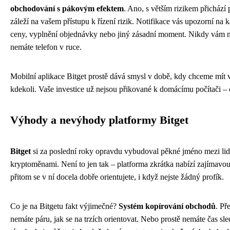
obchodování s pákovým efektem
. Ano, s větším rizikem přichází 
záleží na vašem přístupu k řízení rizik. Notifikace vás upozorní na
ceny, vyplnění objednávky nebo jiný zásadní moment. Nikdy vám ne
nemáte telefon v ruce.
Mobilní aplikace Bitget prostě dává smysl v době, kdy chceme mít 
kdekoli. Vaše investice už nejsou přikované k domácímu počítači – c
Výhody a nevýhody platformy Bitget
Bitget
si za poslední roky opravdu vybudoval pěkné jméno mezi lidm
kryptoměnami. Není to jen tak – platforma zkrátka nabízí zajímavo
přitom se v ní docela dobře orientujete, i když nejste žádný profík.
Co je na Bitgetu fakt výjimečné?
Systém kopírování obchodů
. Př
nemáte páru, jak se na trzích orientovat. Nebo prostě nemáte čas 