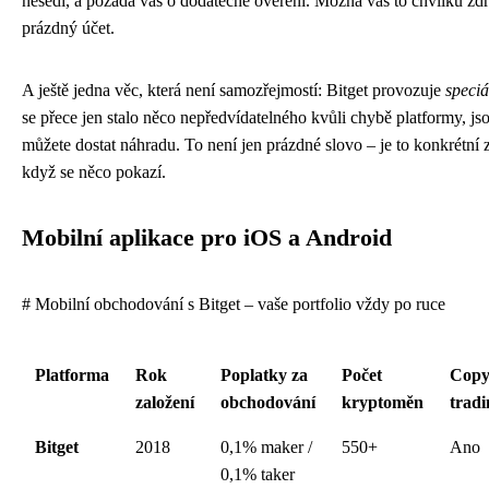
nesedí, a požádá vás o dodatečné ověření. Možná vás to chvilku zdrž
prázdný účet.
A ještě jedna věc, která není samozřejmostí: Bitget provozuje
speciá
se přece jen stalo něco nepředvídatelného kvůli chybě platformy, js
můžete dostat náhradu. To není jen prázdné slovo – je to konkrétní z
když se něco pokazí.
Mobilní aplikace pro iOS a Android
# Mobilní obchodování s Bitget – vaše portfolio vždy po ruce
Platforma
Rok
Poplatky za
Počet
Cop
založení
obchodování
kryptoměn
tradi
Bitget
2018
0,1% maker /
550+
Ano
0,1% taker