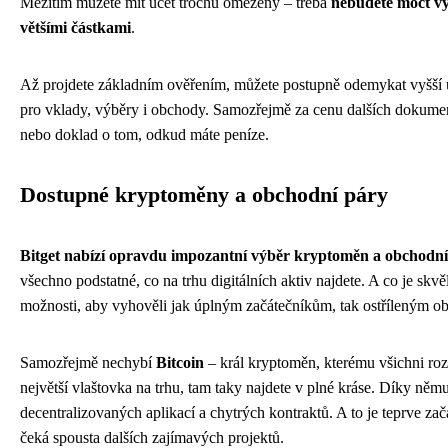
Mezitím můžete mít účet trochu omezený – třeba
nebudete moct vy
většími částkami
.
Až projdete základním ověřením, můžete postupně odemykat vyšší úr
pro vklady, výběry i obchody. Samozřejmě za cenu dalších dokument
nebo doklad o tom, odkud máte peníze.
Dostupné kryptoměny a obchodní páry
Bitget nabízí opravdu impozantní výběr kryptoměn a obchodn
všechno podstatné, co na trhu digitálních aktiv najdete. A co je skv
možnosti, aby vyhověli jak úplným začátečníkům, tak ostříleným 
Samozřejmě nechybí
Bitcoin
– král kryptoměn, kterému všichni ro
největší vlaštovka na trhu, tam taky najdete v plné kráse. Díky něm
decentralizovaných aplikací a chytrých kontraktů. A to je teprve za
čeká spousta dalších zajímavých projektů.