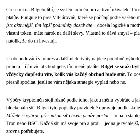
Co se mi na Bitgetu líbí, je systém odměn pro aktivní uživatele. Pr
platíte. Funguje to přes VIP úrovně, které se počítají podle vašeh
jste aktivnější, tím lepší podmínky dostáváte
– docela logické a motiv
vlastní token, máte nárok na další slevy. Vlastně to dává smysl – pla
natolik, že do ní investují.
U obchodování s futures a dalšími deriváty najdete podobně výhodné
princip – čím víc obchodujete, tím méně platíte.
Bitget se snaží bý
vždycky dopředu víte, kolik vás každý obchod bude stát
. To oc
přesně spočítat, jestli se vám nějaká strategie vyplatí nebo ne.
Výběry kryptoměn stojí různě podle toho, jakou měnu vybíráte a ja
blockchain síť. Bitget tyto poplatky pravidelně upravuje podle skut
Můžete si vybrat, přes jakou síť chcete peníze poslat
– třeba u stabl
Tron nebo BSC. Každá síť má svoje pro a proti – jedna je rychlejší, 
zrovna potřebujete.