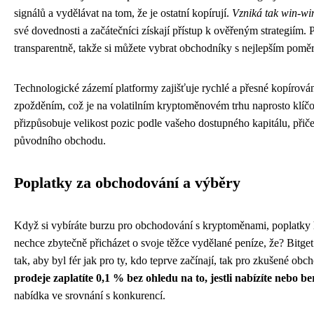
signálů a vydělávat na tom, že je ostatní kopírují.
Vzniká tak win-win
své dovednosti a začátečníci získají přístup k ověřeným strategiím.
transparentně, takže si můžete vybrat obchodníky s nejlepším pom
Technologické zázemí platformy zajišťuje rychlé a přesné kopírov
zpožděním, což je na volatilním kryptoměnovém trhu naprosto klíč
přizpůsobuje velikost pozic podle vašeho dostupného kapitálu, při
původního obchodu.
Poplatky za obchodování a výběry
Když si vybíráte burzu pro obchodování s kryptoměnami, poplatky h
nechce zbytečně přicházet o svoje těžce vydělané peníze, že? Bitget
tak, aby byl fér jak pro ty, kdo teprve začínají, tak pro zkušené ob
prodeje zaplatíte 0,1 % bez ohledu na to, jestli nabízíte nebo be
nabídka ve srovnání s konkurencí.