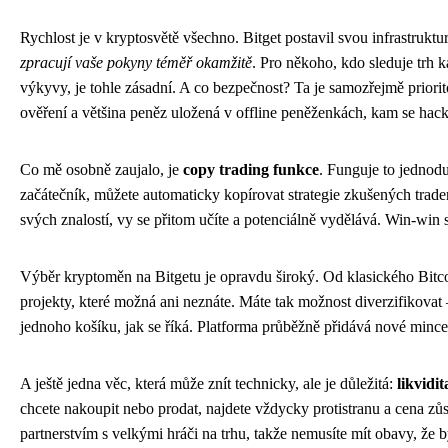
Rychlost je v kryptosvětě všechno. Bitget postavil svou infrastrukt
zpracují vaše pokyny téměř okamžitě
. Pro někoho, kdo sleduje trh 
výkyvy, je tohle zásadní. A co bezpečnost? Ta je samozřejmě priorit
ověření a většina peněz uložená v offline peněženkách, kam se hack
Co mě osobně zaujalo, je
copy trading funkce
. Funguje to jednod
začátečník, můžete automaticky kopírovat strategie zkušených trade
svých znalostí, vy se přitom učíte a potenciálně vydělává. Win-win s
Výběr kryptoměn na Bitgetu je opravdu široký. Od klasického Bit
projekty, které možná ani neznáte. Máte tak možnost diverzifikovat
jednoho košíku, jak se říká. Platforma průběžně přidává nové mince,
A ještě jedna věc, která může znít technicky, ale je důležitá:
likvidit
chcete nakoupit nebo prodat, najdete vždycky protistranu a cena zůsta
partnerstvím s velkými hráči na trhu, takže nemusíte mít obavy, že 