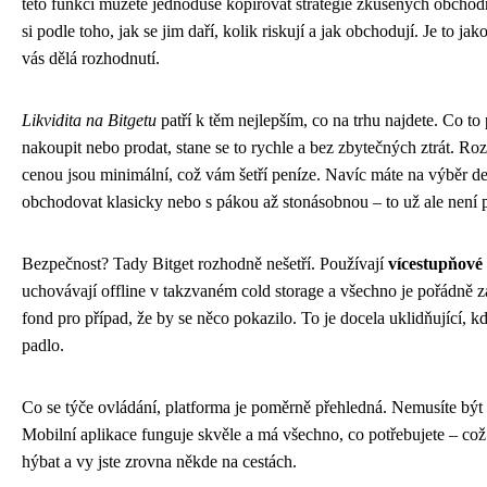
této funkci můžete jednoduše kopírovat strategie zkušených obchod
si podle toho, jak se jim daří, kolik riskují a jak obchodují. Je to ja
vás dělá rozhodnutí.
Likvidita na Bitgetu
patří k těm nejlepším, co na trhu najdete. Co t
nakoupit nebo prodat, stane se to rychle a bez zbytečných ztrát. Ro
cenou jsou minimální, což vám šetří peníze. Navíc máte na výběr d
obchodovat klasicky nebo s pákou až stonásobnou – to už ale není 
Bezpečnost? Tady Bitget rozhodně nešetří. Používají
vícestupňové
uchovávají offline v takzvaném cold storage a všechno je pořádně 
fond pro případ, že by se něco pokazilo. To je docela uklidňující, kd
padlo.
Co se týče ovládání, platforma je poměrně přehledná. Nemusíte být g
Mobilní aplikace funguje skvěle a má všechno, co potřebujete – což
hýbat a vy jste zrovna někde na cestách.