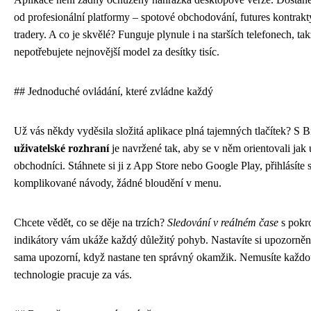
od profesionální platformy – spotové obchodování, futures kontrakt
tradery. A co je skvělé? Funguje plynule i na starších telefonech, t
nepotřebujete nejnovější model za desítky tisíc.
## Jednoduché ovládání, které zvládne každý
Už vás někdy vyděsila složitá aplikace plná tajemných tlačítek? S Bi
uživatelské rozhraní
je navržené tak, aby se v něm orientovali jak ú
obchodníci. Stáhnete si ji z App Store nebo Google Play, přihlásíte 
komplikované návody, žádné bloudění v menu.
Chcete vědět, co se děje na trzích?
Sledování v reálném čase
s pokro
indikátory vám ukáže každý důležitý pohyb. Nastavíte si upozornění
sama upozorní, když nastane ten správný okamžik. Nemusíte každou 
technologie pracuje za vás.