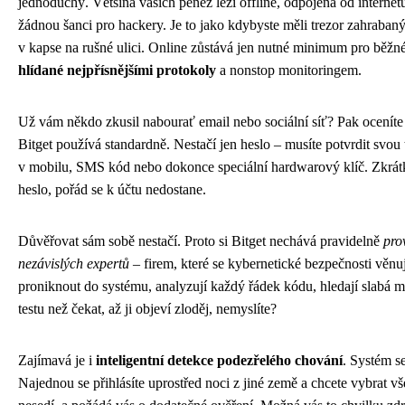
jednoduchý. Většina vašich peněz leží offline, odpojená od interne
žádnou šanci pro hackery. Je to jako kdybyste měli trezor zahraba
v kapse na rušné ulici. Online zůstává jen nutné minimum pro běžné
hlídané nejpřísnějšími protokoly
a nonstop monitoringem.
Už vám někdo zkusil nabourať email nebo sociální síť? Pak oceníte 
Bitget používá standardně. Nestačí jen heslo – musíte potvrdit svou t
v mobilu, SMS kód nebo dokonce speciální hardwarový klíč. Zkrátk
heslo, pořád se k účtu nedostane.
Důvěřovat sám sobě nestačí. Proto si Bitget nechává pravidelně
pro
nezávislých expertů
– firem, které se kybernetické bezpečnosti věnu
proniknout do systému, analyzují každý řádek kódu, hledají slabá mís
testu než čekat, až ji objeví zloděj, nemyslíte?
Zajímavá je i
inteligentní detekce podezřelého chování
. Systém s
Najednou se přihlásíte uprostřed noci z jiné země a chcete vybrat v