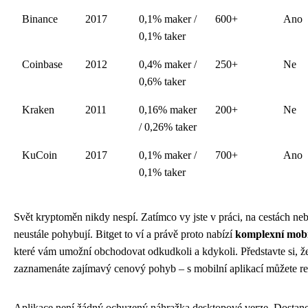
Binance
2017
0,1% maker /
600+
Ano
0,1% taker
Coinbase
2012
0,4% maker /
250+
Ne
0,6% taker
Kraken
2011
0,16% maker
200+
Ne
/ 0,26% taker
KuCoin
2017
0,1% maker /
700+
Ano
0,1% taker
Svět kryptoměn nikdy nespí. Zatímco vy jste v práci, na cestách nebo
neustále pohybují. Bitget to ví a právě proto nabízí
komplexní mobi
které vám umožní obchodovat odkudkoli a kdykoli. Představte si, ž
zaznamenáte zajímavý cenový pohyb – s mobilní aplikací můžete re
Aplikace není žádný ochuzený náhražka desktopové verze. Dostanete