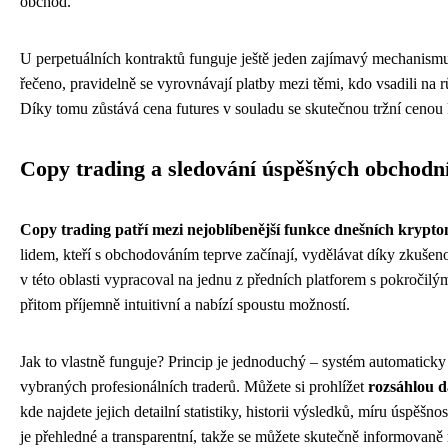
obchod.
U perpetuálních kontraktů funguje ještě jeden zajímavý mechanismu
řečeno, pravidelně se vyrovnávají platby mezi těmi, kdo vsadili na rů
Díky tomu zůstává cena futures v souladu se skutečnou tržní cenou
Copy trading a sledování úspěšných obchodn
Copy trading patří mezi nejoblíbenější funkce dnešních kryp
lidem, kteří s obchodováním teprve začínají, vydělávat díky zkušen
v této oblasti vypracoval na jednu z předních platforem s pokročilý
přitom příjemně intuitivní a nabízí spoustu možností.
Jak to vlastně funguje? Princip je jednoduchý – systém automaticky
vybraných profesionálních traderů. Můžete si prohlížet
rozsáhlou 
kde najdete jejich detailní statistiky, historii výsledků, míru úspěšno
je přehledné a transparentní, takže se můžete skutečně informovaně