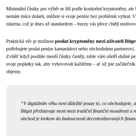
Minimální částky pro výběr se liší podle konkrétní kryptoměny, ale 
nemáte tisíce dolarů, můžete si svoje peníze bez problémů vybrat. V
zdarma, což je dnes už standardem – burzy vás přece chtějí motivova
Praktická věc je možnost
posílat kryptoměny mezi uživateli Bitg
potřebujete poslat peníze kamarádovi nebo obchodnímu partnerovi, n
Zvlášť když posíláte menší částky častěji, tohle vám ušetří slušné p
svoje poplatky tak, aby vyhovovali každému – ať už jste začátečník
objemy.
V digitálním věku není důležité pouze to, co obchodujete, al
Bitget představuje most mezi tradiční finanční moudrosti a 
obchod je krokem do budoucnosti decentralizovaných financ