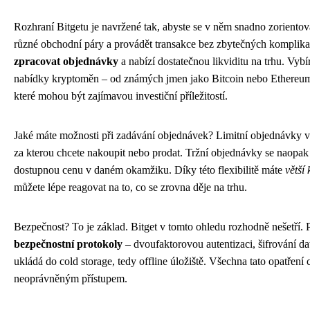
Rozhraní Bitgetu je navržené tak, abyste se v něm snadno zorientova
různé obchodní páry a provádět transakce bez zbytečných komplik
zpracovat objednávky
a nabízí dostatečnou likviditu na trhu. Vyb
nabídky kryptoměn – od známých jmen jako Bitcoin nebo Ethereum 
které mohou být zajímavou investiční příležitostí.
Jaké máte možnosti při zadávání objednávek? Limitní objednávky v
za kterou chcete nakoupit nebo prodat. Tržní objednávky se naopak
dostupnou cenu v daném okamžiku. Díky této flexibilitě máte
větší 
můžete lépe reagovat na to, co se zrovna děje na trhu.
Bezpečnost? To je základ. Bitget v tomto ohledu rozhodně nešetří.
bezpečnostní protokoly
– dvoufaktorovou autentizaci, šifrování da
ukládá do cold storage, tedy offline úložiště. Všechna tato opatření
neoprávněným přístupem.