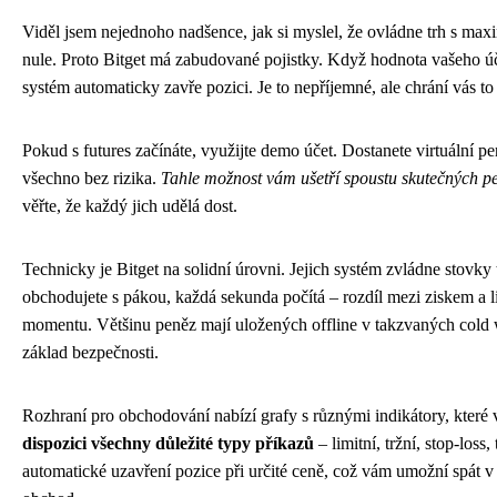
Viděl jsem nejednoho nadšence, jak si myslel, že ovládne trh s maxi
nule. Proto Bitget má zabudované pojistky. Když hodnota vašeho úč
systém automaticky zavře pozici. Je to nepříjemné, ale chrání vás to 
Pokud s futures začínáte, využijte demo účet. Dostanete virtuální p
všechno bez rizika.
Tahle možnost vám ušetří spoustu skutečných p
věřte, že každý jich udělá dost.
Technicky je Bitget na solidní úrovni. Jejich systém zvládne stovk
obchodujete s pákou, každá sekunda počítá – rozdíl mezi ziskem a l
momentu. Většinu peněz mají uložených offline v takzvaných cold wa
základ bezpečnosti.
Rozhraní pro obchodování nabízí grafy s různými indikátory, které
dispozici všechny důležité typy příkazů
– limitní, tržní, stop-loss,
automatické uzavření pozice při určité ceně, což vám umožní spát v