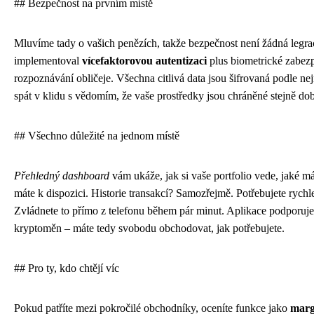
## Bezpečnost na prvním místě
Mluvíme tady o vašich penězích, takže bezpečnost není žádná legrac
implementoval
vícefaktorovou autentizaci
plus biometrické zabezp
rozpoznávání obličeje. Všechna citlivá data jsou šifrovaná podle n
spát v klidu s vědomím, že vaše prostředky jsou chráněné stejně dob
## Všechno důležité na jednom místě
Přehledný dashboard
vám ukáže, jak si vaše portfolio vede, jaké m
máte k dispozici. Historie transakcí? Samozřejmě. Potřebujete rychl
Zvládnete to přímo z telefonu během pár minut. Aplikace podporuj
kryptoměn – máte tedy svobodu obchodovat, jak potřebujete.
## Pro ty, kdo chtějí víc
Pokud patříte mezi pokročilé obchodníky, oceníte funkce jako
marg