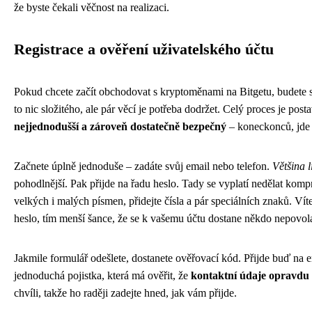
že byste čekali věčnost na realizaci.
Registrace a ověření uživatelského účtu
Pokud chcete začít obchodovat s kryptoměnami na Bitgetu, budete si
to nic složitého, ale pár věcí je potřeba dodržet. Celý proces je pos
nejjednodušší a zároveň dostatečně bezpečný
– koneckonců, jde 
Začnete úplně jednoduše – zadáte svůj email nebo telefon.
Většina l
pohodlnější. Pak přijde na řadu heslo. Tady se vyplatí nedělat kom
velkých i malých písmen, přidejte čísla a pár speciálních znaků. Víte 
heslo, tím menší šance, že se k vašemu účtu dostane někdo nepovol
Jakmile formulář odešlete, dostanete ověřovací kód. Přijde buď na 
jednoduchá pojistka, která má ověřit, že
kontaktní údaje opravdu
chvíli, takže ho raději zadejte hned, jak vám přijde.