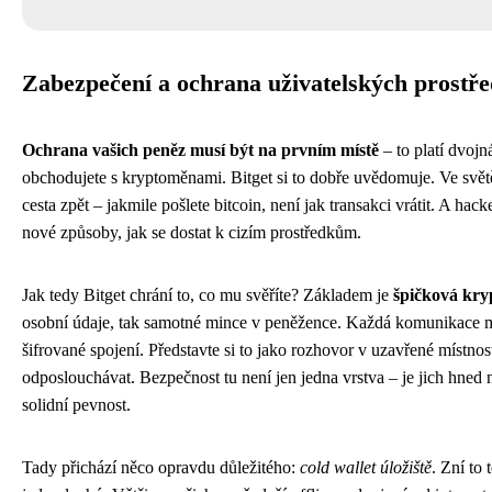
Zabezpečení a ochrana uživatelských prostř
Ochrana vašich peněz musí být na prvním místě
– to platí dvojn
obchodujete s kryptoměnami. Bitget si to dobře uvědomuje. Ve světě 
cesta zpět – jakmile pošlete bitcoin, není jak transakci vrátit. A hack
nové způsoby, jak se dostat k cizím prostředkům.
Jak tedy Bitget chrání to, co mu svěříte? Základem je
špičková kry
osobní údaje, tak samotné mince v peněžence. Každá komunikace m
šifrované spojení. Představte si to jako rozhovor v uzavřené místno
odposlouchávat. Bezpečnost tu není jen jedna vrstva – je jich hned 
solidní pevnost.
Tady přichází něco opravdu důležitého:
cold wallet úložiště
. Zní to 