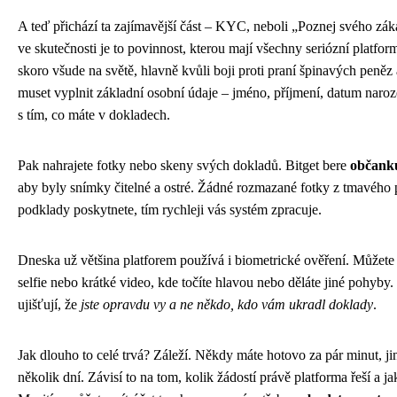
A teď přichází ta zajímavější část – KYC, neboli „Poznej svého zák
ve skutečnosti je to povinnost, kterou mají všechny seriózní platfor
skoro všude na světě, hlavně kvůli boji proti praní špinavých peněz
muset vyplnit základní osobní údaje – jméno, příjmení, datum naroz
s tím, co máte v dokladech.
Pak nahrajete fotky nebo skeny svých dokladů. Bitget bere
občanku
aby byly snímky čitelné a ostré. Žádné rozmazané fotky z tmavého p
podklady poskytnete, tím rychleji vás systém zpracuje.
Dneska už většina platforem používá i biometrické ověření. Můžete se
selfie nebo krátké video, kde točíte hlavou nebo děláte jiné pohyby. 
ujišťují, že
jste opravdu vy a ne někdo, kdo vám ukradl doklady
.
Jak dlouho to celé trvá? Záleží. Někdy máte hotovo za pár minut, ji
několik dní. Závisí to na tom, kolik žádostí právě platforma řeší a ja