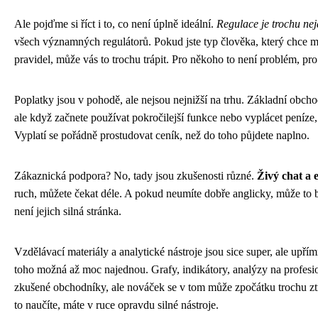
Ale pojďme si říct i to, co není úplně ideální.
Regulace je trochu ne
všech významných regulátorů. Pokud jste typ člověka, který chce m
pravidel, může vás to trochu trápit. Pro někoho to není problém, pro 
Poplatky jsou v pohodě, ale nejsou nejnižší na trhu. Základní obcho
ale když začnete používat pokročilejší funkce nebo vyplácet peníze,
Vyplatí se pořádně prostudovat ceník, než do toho půjdete naplno.
Zákaznická podpora? No, tady jsou zkušenosti různé.
Živý chat a 
ruch, můžete čekat déle. A pokud neumíte dobře anglicky, může to 
není jejich silná stránka.
Vzdělávací materiály a analytické nástroje jsou sice super, ale upří
toho možná až moc najednou. Grafy, indikátory, analýzy na profesio
zkušené obchodníky, ale nováček se v tom může zpočátku trochu ztr
to naučíte, máte v ruce opravdu silné nástroje.