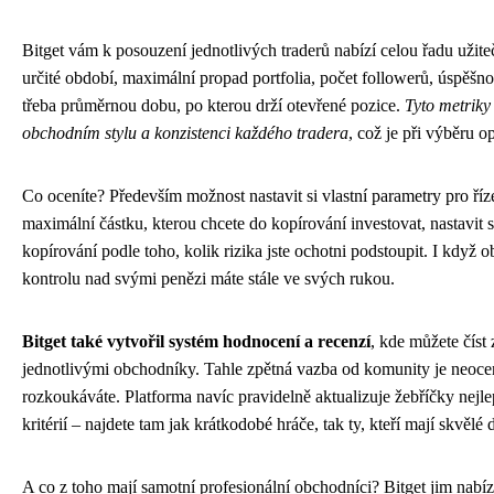
Bitget vám k posouzení jednotlivých traderů nabízí celou řadu užit
určité období, maximální propad portfolia, počet followerů, úspěš
třeba průměrnou dobu, po kterou drží otevřené pozice.
Tyto metriky
obchodním stylu a konzistenci každého tradera
, což je při výběru o
Co oceníte? Především možnost nastavit si vlastní parametry pro říze
maximální částku, kterou chcete do kopírování investovat, nastavit s
kopírování podle toho, kolik rizika jste ochotni podstoupit. I když
kontrolu nad svými penězi máte stále ve svých rukou.
Bitget také vytvořil systém hodnocení a recenzí
, kde můžete číst 
jednotlivými obchodníky. Tahle zpětná vazba od komunity je neocen
rozkoukáváte. Platforma navíc pravidelně aktualizuje žebříčky nejl
kritérií – najdete tam jak krátkodobé hráče, tak ty, kteří mají skvěl
A co z toho mají samotní profesionální obchodníci? Bitget jim nabíz