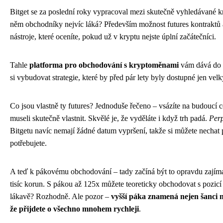
Bitget se za poslední roky vypracoval mezi skutečně vyhledávané 
něm obchodníky nejvíc láká? Především možnost futures kontrakt
nástroje, které oceníte, pokud už v kryptu nejste úplní začátečníci.
Tahle
platforma pro obchodování s kryptoměnami
vám dává do r
si vybudovat strategie, které by před pár lety byly dostupné jen ve
Co jsou vlastně ty futures? Jednoduše řečeno – vsázíte na budoucí c
museli skutečně vlastnit. Skvělé je, že vyděláte i když trh padá.
Perp
Bitgetu navíc nemají žádné datum vypršení, takže si můžete nechat 
potřebujete.
A teď k pákovému obchodování – tady začíná být to opravdu zajímavé
tisíc korun. S pákou až 125x můžete teoreticky obchodovat s pozicí 
lákavě? Rozhodně. Ale pozor –
vyšší páka znamená nejen šanci na
že přijdete o všechno mnohem rychleji
.