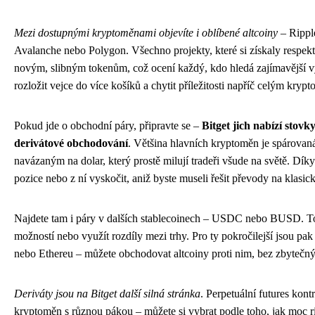
Mezi dostupnými kryptoměnami objevíte i oblíbené altcoiny
– Rippl
Avalanche nebo Polygon. Všechno projekty, které si získaly respekt 
novým, slibným tokenům, což ocení každý, kdo hledá zajímavější v
rozložit vejce do více košíků a chytit příležitosti napříč celým kryp
Pokud jde o obchodní páry, připravte se –
Bitget jich nabízí stovk
derivátové obchodování
. Většina hlavních kryptoměn je spárova
navázaným na dolar, který prostě milují tradeři všude na světě. Dík
pozice nebo z ní vyskočit, aniž byste museli řešit převody na klasic
Najdete tam i páry v dalších stablecoinech – USDC nebo BUSD. To 
možností nebo využít rozdíly mezi trhy. Pro ty pokročilejší jsou pa
nebo Ethereu – můžete obchodovat altcoiny proti nim, bez zbytečný
Deriváty jsou na Bitget další silná stránka
. Perpetuální futures kont
kryptoměn s různou pákou – můžete si vybrat podle toho, jak moc r