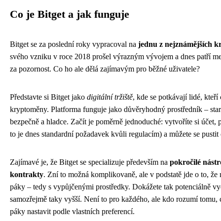
Co je Bitget a jak funguje
Bitget se za poslední roky vypracoval na
jednu z nejznámějších 
svého vzniku v roce 2018 prošel výrazným vývojem a dnes patří mezi
za pozornost. Co ho ale dělá zajímavým pro běžné uživatele?
Představte si Bitget jako
digitální tržiště
, kde se potkávají lidé, kteř
kryptoměny. Platforma funguje jako důvěryhodný prostředník – stará
bezpečně a hladce. Začít je poměrně jednoduché: vytvoříte si účet, 
to je dnes standardní požadavek kvůli regulacím) a můžete se pusti
Zajímavé je, že Bitget se specializuje především na
pokročilé nástr
kontrakty
. Zní to možná komplikovaně, ale v podstatě jde o to, ž
páky – tedy s vypůjčenými prostředky. Dokážete tak potenciálně vyděl
samozřejmě taky vyšší. Není to pro každého, ale kdo rozumí tomu, 
páky nastavit podle vlastních preferencí.