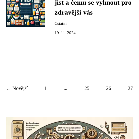
jíst a čemu se vyhnout pro
zdravější vás
Ostatní
19. 11. 2024
← Novější
1
...
25
26
27