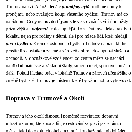
Trutnov nabízí. Ať už hledáte
pronájmy bytů
, rodinné domy k
pronájmu, nebo zvažujete koupi vlastního bydlení, Trutnov má co
nabídnout. Ceny nemovitostí jsou zde ve srovnání s většími městy
příznivější a i
nájemné
je dostupnější. To z Trutnova dělá atraktivní
lokalitu nejen pro rodiny s dětmi, ale i pro mladé lidi, kteří hledají
první bydlení
. Kromě dostupného bydlení Trutnov nabízí i klidné
prostředí s dostatkem zeleně a zároveň dobrou dostupnost služeb a
obchodů. V docházkové vzdálenosti od centra města se nachází
například mateřské a základní školy, supermarket, sportovní areál a
další. Pokud hledáte práci v lokalitě Trutnov a zároveň přemýšlíte o
změně bydliště, Trutnov je místem, které by vám mohlo vyhovovat.
Doprava v Trutnově a Okolí
Trutnov a jeho okolí disponují poměrně rozvinutou dopravní
infrastrukturou, která usnadňuje cestování za prací jak v rámci
města, tak i do okolních obcí a regionů. Pro každodenní dojíždění