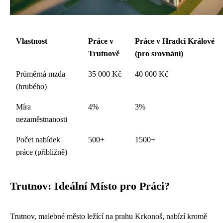
Vlastnost
Práce v
Práce v Hradci Králové
Trutnově
(pro srovnání)
Průměrná mzda
35 000 Kč
40 000 Kč
(hrubého)
Míra
4%
3%
nezaměstnanosti
Počet nabídek
500+
1500+
práce (přibližně)
Trutnov: Ideální Místo pro Práci?
Trutnov, malebné město ležící na prahu Krkonoš, nabízí kromě