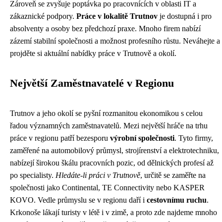
Zároveň se zvyšuje poptávka po pracovnících v oblasti IT a
zákaznické podpory.
Práce v lokalitě Trutnov
je dostupná i pro
absolventy a osoby bez předchozí praxe. Mnoho firem nabízí
zázemí stabilní společnosti a možnost profesního růstu. Neváhejte a
projděte si aktuální nabídky práce v Trutnově a okolí.
Největší Zaměstnavatelé v Regionu
Trutnov a jeho okolí se pyšní rozmanitou ekonomikou s celou
řadou významných zaměstnavatelů. Mezi největší hráče na trhu
práce v regionu patří bezesporu
výrobní společnosti
. Tyto firmy,
zaměřené na automobilový průmysl, strojírenství a elektrotechniku,
nabízejí širokou škálu pracovních pozic, od dělnických profesí až
po specialisty.
Hledáte-li práci v Trutnově
, určitě se zaměřte na
společnosti jako Continental, TE Connectivity nebo KASPER
KOVO. Vedle průmyslu se v regionu daří i
cestovnímu ruchu
.
Krkonoše lákají turisty v létě i v zimě, a proto zde najdeme mnoho