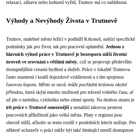
relaxaci, zábavu nebo kulturní vyžití, Trutnov má co nabídnout.
Výhody a Nevýhody Života v Trutnově
Trutnov, malebné město ležící v podhůří Krkonoš, nabízí specifické
podmínky jak pro život, tak pro pracovní uplatnění.
Jednou z
hlavních výhod práce v Trutnově je bezesporu nižší životní
úroveň ve srovnání s většími městy
, což se projevuje především
dostupnějšími cenami bydlení a služeb. Práce v lokalitě Trutnova
často znamená i kratší dojezdové vzdálenosti a s tím spojenou
časovou úsporu.
Město se navíc může pochlubit krásnou okolní
přírodou
, která skýtá mnoho možností pro trávení volného času, ať
už jde o turistiku, cyklistiku nebo zimní sporty. Na druhou stranu je
trh práce v Trutnově omezenější
a nenabízí takovou pestrost
pracovních příležitostí jako velká města. Platy v regionu jsou
obecně nižší, ačkoliv se tento rozdíl v posledních letech snižuje. Pro
některé uchazeče o práci může být také limitující menší dostupnost