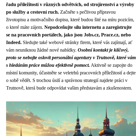
řadu příležitostí v různých odvětvích, od strojírenství a výroby
po služby a cestovní ruch.
Začněte s pečlivou přípravou
životopisu a motivačního dopisu, které budou šité na míru pozicím,
o které máte zájem.
Nepodceňujte sílu internetu a zaregistrujte
se na pracovních portálech, jako jsou Jobs.cz, Prace.cz, nebo
Indeed.
Sledujte také webové stránky firem, které vás zajímají, ať
vám neuniknou žádné nové nabídky.
Osobní kontakt je klíčový,
proto se nebojte oslovit personální agentury v Trutnově, které vám
s hledáním práce můžou efektivně pomoct.
Aktivně se zapojte do
místní komunity, účastněte se veletrhů pracovních příležitostí a dejte
o sobě vědět. S trochou úsilí a správnou strategií najdete práci v
Trutnově, která bude odpovídat vašim představám a zkušenostem.