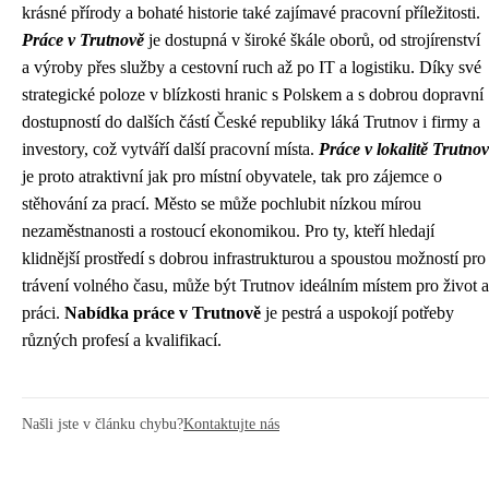
krásné přírody a bohaté historie také zajímavé pracovní příležitosti.
Práce v Trutnově
je dostupná v široké škále oborů, od strojírenství
a výroby přes služby a cestovní ruch až po IT a logistiku. Díky své
strategické poloze v blízkosti hranic s Polskem a s dobrou dopravní
dostupností do dalších částí České republiky láká Trutnov i firmy a
investory, což vytváří další pracovní místa.
Práce v lokalitě Trutnov
je proto atraktivní jak pro místní obyvatele, tak pro zájemce o
stěhování za prací. Město se může pochlubit nízkou mírou
nezaměstnanosti a rostoucí ekonomikou. Pro ty, kteří hledají
klidnější prostředí s dobrou infrastrukturou a spoustou možností pro
trávení volného času, může být Trutnov ideálním místem pro život a
práci.
Nabídka práce v Trutnově
je pestrá a uspokojí potřeby
různých profesí a kvalifikací.
Našli jste v článku chybu?
Kontaktujte nás