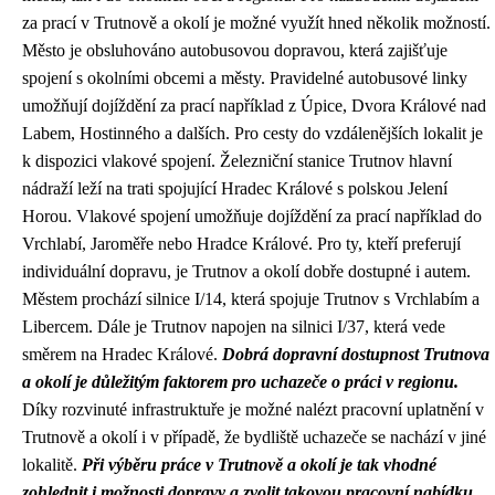
za prací v Trutnově a okolí je možné využít hned několik možností.
Město je obsluhováno autobusovou dopravou, která zajišťuje
spojení s okolními obcemi a městy. Pravidelné autobusové linky
umožňují dojíždění za prací například z Úpice, Dvora Králové nad
Labem, Hostinného a dalších. Pro cesty do vzdálenějších lokalit je
k dispozici vlakové spojení. Železniční stanice Trutnov hlavní
nádraží leží na trati spojující Hradec Králové s polskou Jelení
Horou. Vlakové spojení umožňuje dojíždění za prací například do
Vrchlabí, Jaroměře nebo Hradce Králové. Pro ty, kteří preferují
individuální dopravu, je Trutnov a okolí dobře dostupné i autem.
Městem prochází silnice I/14, která spojuje Trutnov s Vrchlabím a
Libercem. Dále je Trutnov napojen na silnici I/37, která vede
směrem na Hradec Králové.
Dobrá dopravní dostupnost Trutnova
a okolí je důležitým faktorem pro uchazeče o práci v regionu.
Díky rozvinuté infrastruktuře je možné nalézt pracovní uplatnění v
Trutnově a okolí i v případě, že bydliště uchazeče se nachází v jiné
lokalitě.
Při výběru práce v Trutnově a okolí je tak vhodné
zohlednit i možnosti dopravy a zvolit takovou pracovní nabídku,