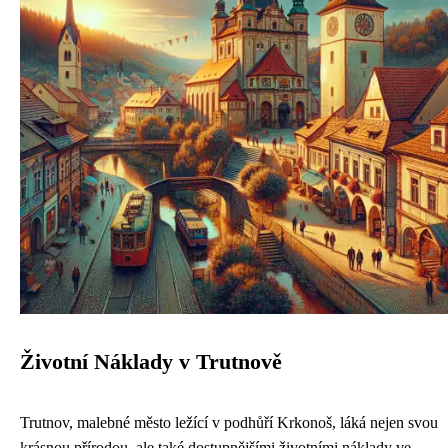
Životní Náklady v Trutnově
Trutnov, malebné město ležící v podhůří Krkonoš, láká nejen svou
krásnou přírodou, ale také dostupnějšími životními náklady ve