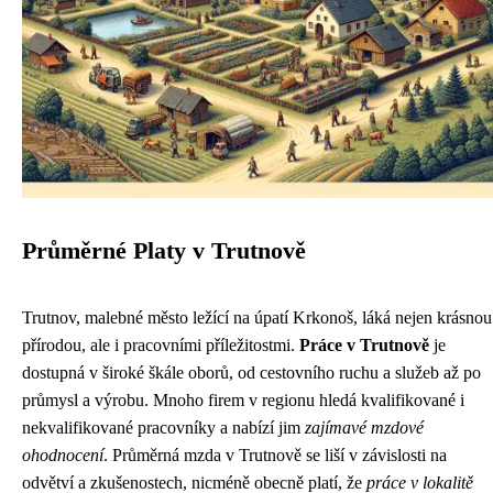
Průměrné Platy v Trutnově
Trutnov, malebné město ležící na úpatí Krkonoš, láká nejen krásnou
přírodou, ale i pracovními příležitostmi.
Práce v Trutnově
je
dostupná v široké škále oborů, od cestovního ruchu a služeb až po
průmysl a výrobu. Mnoho firem v regionu hledá kvalifikované i
nekvalifikované pracovníky a nabízí jim
zajímavé mzdové
ohodnocení
. Průměrná mzda v Trutnově se liší v závislosti na
odvětví a zkušenostech, nicméně obecně platí, že
práce v lokalitě