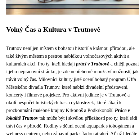
Volný Čas a Kultura v Trutnově
Trutnov není jen místem s bohatou historií a krásnou přírodou, ale
také živým městem s pestrou nabídkou volnočasových aktivit a
kulturních akcí. Pro ty, kteří hledají
práci v Trutnově
a chtějí poznat
i jeho nepracovní stránku, je zde nepřeberné množství možností, jak
trávit volný čas. Milovníci kultury jistě ocení bohatý program Uffa -
Městského divadla Trutnov, které nabízí divadelní představení,
koncerty i filmové projekce. Pro aktivní jedince je v Trutnově a
okolí nespočet turistických tras a cyklostezek, které lákají k
prozkoumání malebné krajiny Krkonoš a Podkrkonoší.
Práce v
lokalitě Trutnov
tak může být i skvělou příležitostí pro ty, kteří rádi
tráví čas v přírodě. Rodiny s dětmi ocení aquapark s tobogánem a
wellness centrem, nebo zábavní park s řadou atrakcí. Ať už hledáte