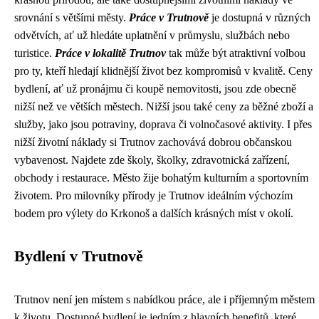
srovnání s většími městy.
Práce v Trutnově
je dostupná v různých
odvětvích, ať už hledáte uplatnění v průmyslu, službách nebo
turistice.
Práce v lokalitě Trutnov
tak může být atraktivní volbou
pro ty, kteří hledají klidnější život bez kompromisů v kvalitě. Ceny
bydlení, ať už pronájmu či koupě nemovitosti, jsou zde obecně
nižší než ve větších městech. Nižší jsou také ceny za běžné zboží a
služby, jako jsou potraviny, doprava či volnočasové aktivity. I přes
nižší životní náklady si Trutnov zachovává dobrou občanskou
vybavenost. Najdete zde školy, školky, zdravotnická zařízení,
obchody i restaurace. Město žije bohatým kulturním a sportovním
životem. Pro milovníky přírody je Trutnov ideálním výchozím
bodem pro výlety do Krkonoš a dalších krásných míst v okolí.
Bydlení v Trutnově
Trutnov není jen místem s nabídkou práce, ale i příjemným městem
k životu. Dostupné bydlení je jedním z hlavních benefitů, které