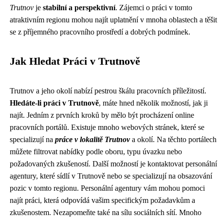
Trutnov
je
stabilní a perspektivní
. Zájemci o práci v tomto
atraktivním regionu mohou najít uplatnění v mnoha oblastech a těšit
se z příjemného pracovního prostředí a dobrých podmínek.
Jak Hledat Práci v Trutnově
Trutnov a jeho okolí nabízí pestrou škálu pracovních příležitostí.
Hledáte-li práci v Trutnově
, máte hned několik možností, jak ji
najít. Jedním z prvních kroků by mělo být procházení online
pracovních portálů. Existuje mnoho webových stránek, které se
specializují na
práce v lokalitě Trutnov
a okolí. Na těchto portálech
můžete filtrovat nabídky podle oboru, typu úvazku nebo
požadovaných zkušeností. Další možností je kontaktovat personální
agentury, které sídlí v Trutnově nebo se specializují na obsazování
pozic v tomto regionu. Personální agentury vám mohou pomoci
najít práci, která odpovídá vašim specifickým požadavkům a
zkušenostem. Nezapomeňte také na sílu sociálních sítí. Mnoho