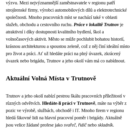
výzvu. Mezi nejvýznamnější zaměstnavatele v regionu patří
strojírenské firmy, výrobci automobilových dílů a elektrotechnické
společnosti. Mnoho pracovních míst se nachází také v oblasti
služeb, obchodu a cestovního ruchu.
Práce v lokalitě Trutnov
je
atraktivní i díky dostupnosti kvalitního bydlení, škol a
volnočasových aktivit. Město se může pochlubit bohatou historií,
krásnou architekturou a spoustou zeleně, což z něj činí ideální místo
pro život a práci. Ať už hledáte práci na plný úvazek, zkrácený
úvazek nebo brigádu, Trutnov a jeho okolí vám má co nabídnout.
Aktuální Volná Místa v Trutnově
Trutnov a jeho okolí nabízí pestrou škálu pracovních příležitostí v
různých odvětvích.
Hledáte-li práci v Trutnově
, máte na výběr z
pozic ve výrobě, službách, obchodě i IT. Mnoho firem v regionu
hledá šikovné lidi na hlavní pracovní poměr i brigády. Aktuálně
jsou velice žádané profese jako
svařeč
,
řidič
nebo
skladník
.