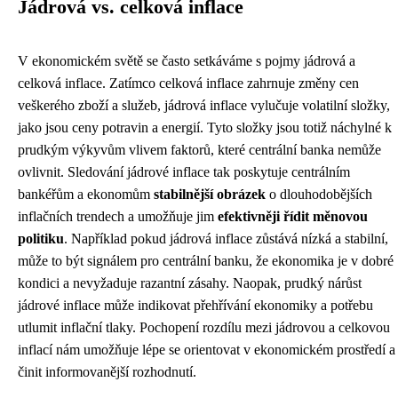
Jádrová vs. celková inflace
V ekonomickém světě se často setkáváme s pojmy jádrová a
celková inflace. Zatímco celková inflace zahrnuje změny cen
veškerého zboží a služeb, jádrová inflace vylučuje volatilní složky,
jako jsou ceny potravin a energií. Tyto složky jsou totiž náchylné k
prudkým výkyvům vlivem faktorů, které centrální banka nemůže
ovlivnit. Sledování jádrové inflace tak poskytuje centrálním
bankéřům a ekonomům
stabilnější obrázek
o dlouhodobějších
inflačních trendech a umožňuje jim
efektivněji řídit měnovou
politiku
. Například pokud jádrová inflace zůstává nízká a stabilní,
může to být signálem pro centrální banku, že ekonomika je v dobré
kondici a nevyžaduje razantní zásahy. Naopak, prudký nárůst
jádrové inflace může indikovat přehřívání ekonomiky a potřebu
utlumit inflační tlaky. Pochopení rozdílu mezi jádrovou a celkovou
inflací nám umožňuje lépe se orientovat v ekonomickém prostředí a
činit informovanější rozhodnutí.