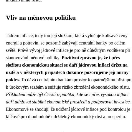
Vliv na měnovou politiku
Jádrem inflace, tedy tou její složkou, která vylučuje kolísavé ceny
energií a potravin, se pozorně zabývají centrální banky po celém
světě. Právě vývoj jádrové inflace je pro ně důležitým vodítkem při
stanovování měnové politiky.
Pozitivní zprávou je, že i přes
složitou ekonomickou situaci se daří jádrovou inflaci držet na
uzdě a v některých případech dokonce pozorujeme její mírný
pokles.
To dává centrálním bankám prostor k opatrnějšímu přístupu
k úrokovým sazbám a snižuje riziko zbrzdění ekonomického růstu.
Příkladem může být Česká republika, kde se i přes vysokou inflaci
daří udržovat stabilní ekonomické prostředí a podporovat investice.
Ekonomové se shodují, že udržení jádrové inflace pod kontrolou je
klíčové pro dlouhodobě udržitelný ekonomický růst a prosperitu.