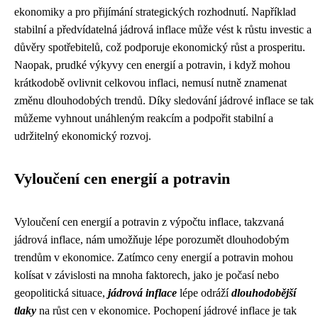
ekonomiky a pro přijímání strategických rozhodnutí. Například
stabilní a předvídatelná jádrová inflace může vést k růstu investic a
důvěry spotřebitelů, což podporuje ekonomický růst a prosperitu.
Naopak, prudké výkyvy cen energií a potravin, i když mohou
krátkodobě ovlivnit celkovou inflaci, nemusí nutně znamenat
změnu dlouhodobých trendů. Díky sledování jádrové inflace se tak
můžeme vyhnout unáhleným reakcím a podpořit stabilní a
udržitelný ekonomický rozvoj.
Vyloučení cen energií a potravin
Vyloučení cen energií a potravin z výpočtu inflace, takzvaná
jádrová inflace, nám umožňuje lépe porozumět dlouhodobým
trendům v ekonomice. Zatímco ceny energií a potravin mohou
kolísat v závislosti na mnoha faktorech, jako je počasí nebo
geopolitická situace,
jádrová inflace
lépe odráží
dlouhodobější
tlaky
na růst cen v ekonomice. Pochopení jádrové inflace je tak