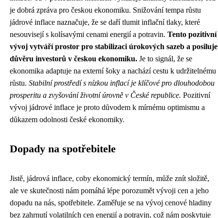
je dobrá zpráva pro českou ekonomiku. Snižování tempa růstu
jádrové inflace naznačuje, že se daří tlumit inflační tlaky, které
nesouvisejí s kolísavými cenami energií a potravin.
Tento pozitivní
vývoj vytváří prostor pro stabilizaci úrokových sazeb a posiluje
důvěru investorů v českou ekonomiku.
Je to signál, že se
ekonomika adaptuje na externí šoky a nachází cestu k udržitelnému
růstu.
Stabilní prostředí s nízkou inflací je klíčové pro dlouhodobou
prosperitu a zvyšování životní úrovně v České republice.
Pozitivní
vývoj jádrové inflace je proto důvodem k mírnému optimismu a
důkazem odolnosti české ekonomiky.
Dopady na spotřebitele
Jistě, jádrová inflace, coby ekonomický termín, může znít složitě,
ale ve skutečnosti nám pomáhá lépe porozumět vývoji cen a jeho
dopadu na nás, spotřebitele. Zaměřuje se na vývoj cenové hladiny
bez zahrnutí volatilních cen energií a potravin, což nám poskytuje