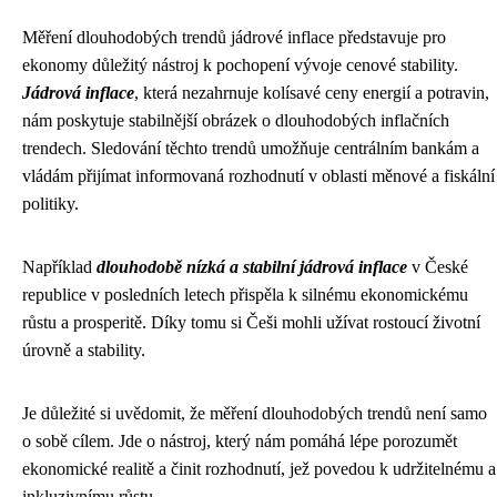
Měření dlouhodobých trendů jádrové inflace představuje pro
ekonomy důležitý nástroj k pochopení vývoje cenové stability.
Jádrová inflace
, která nezahrnuje kolísavé ceny energií a potravin,
nám poskytuje stabilnější obrázek o dlouhodobých inflačních
trendech. Sledování těchto trendů umožňuje centrálním bankám a
vládám přijímat informovaná rozhodnutí v oblasti měnové a fiskální
politiky.
Například
dlouhodobě nízká a stabilní jádrová inflace
v České
republice v posledních letech přispěla k silnému ekonomickému
růstu a prosperitě. Díky tomu si Češi mohli užívat rostoucí životní
úrovně a stability.
Je důležité si uvědomit, že měření dlouhodobých trendů není samo
o sobě cílem. Jde o nástroj, který nám pomáhá lépe porozumět
ekonomické realitě a činit rozhodnutí, jež povedou k udržitelnému a
inkluzivnímu růstu.