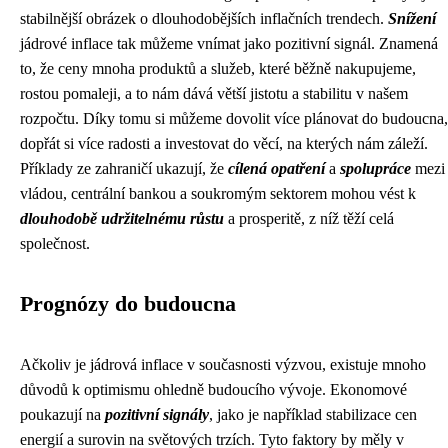
stabilnější obrázek o dlouhodobějších inflačních trendech.
Snížení
jádrové inflace tak můžeme vnímat jako pozitivní signál. Znamená
to, že ceny mnoha produktů a služeb, které běžně nakupujeme,
rostou pomaleji, a to nám dává větší jistotu a stabilitu v našem
rozpočtu. Díky tomu si můžeme dovolit více plánovat do budoucna,
dopřát si více radosti a investovat do věcí, na kterých nám záleží.
Příklady ze zahraničí ukazují, že
cílená opatření
a
spolupráce
mezi
vládou, centrální bankou a soukromým sektorem mohou vést k
dlouhodobě udržitelnému růstu
a prosperitě, z níž těží celá
společnost.
Prognózy do budoucna
Ačkoliv je jádrová inflace v současnosti výzvou, existuje mnoho
důvodů k optimismu ohledně budoucího vývoje. Ekonomové
poukazují na
pozitivní signály
, jako je například stabilizace cen
energií a surovin na světových trzích. Tyto faktory by měly v