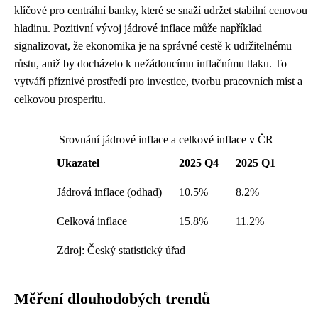
klíčové pro centrální banky, které se snaží udržet stabilní cenovou
hladinu. Pozitivní vývoj jádrové inflace může například
signalizovat, že ekonomika je na správné cestě k udržitelnému
růstu, aniž by docházelo k nežádoucímu inflačnímu tlaku. To
vytváří příznivé prostředí pro investice, tvorbu pracovních míst a
celkovou prosperitu.
Srovnání jádrové inflace a celkové inflace v ČR
Ukazatel
2025 Q4
2025 Q1
Jádrová inflace (odhad)
10.5%
8.2%
Celková inflace
15.8%
11.2%
Zdroj: Český statistický úřad
Měření dlouhodobých trendů