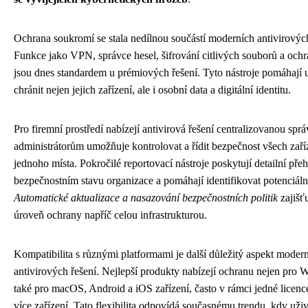
Ochrana soukromí se stala nedílnou součástí moderních antivirovýc
Funkce jako VPN, správce hesel, šifrování citlivých souborů a oc
jsou dnes standardem u prémiových řešení. Tyto nástroje pomáhají 
chránit nejen jejich zařízení, ale i osobní data a digitální identitu.
Pro firemní prostředí nabízejí antivirová řešení centralizovanou sprá
administrátorům umožňuje kontrolovat a řídit bezpečnost všech zaříze
jednoho místa. Pokročilé reportovací nástroje poskytují detailní přeh
bezpečnostním stavu organizace a pomáhají identifikovat potenciální
Automatické aktualizace a nasazování bezpečnostních politik
zajišťu
úroveň ochrany napříč celou infrastrukturou.
Kompatibilita s různými platformami je další důležitý aspekt moder
antivirových řešení. Nejlepší produkty nabízejí ochranu nejen pro 
také pro macOS, Android a iOS zařízení, často v rámci jedné licenc
více zařízení. Tato flexibilita odpovídá současnému trendu, kdy uživ