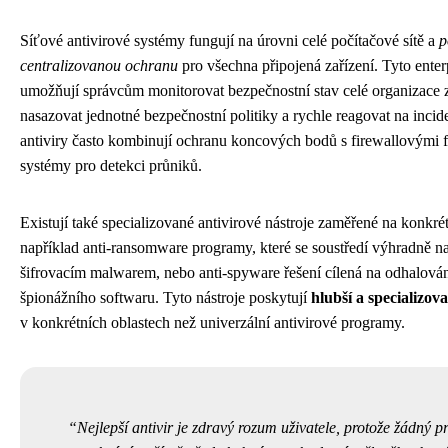
Síťové antivirové systémy fungují na úrovni celé počítačové sítě a
p
centralizovanou ochranu
pro všechna připojená zařízení. Tyto enterp
umožňují správcům monitorovat bezpečnostní stav celé organizace z
nasazovat jednotné bezpečnostní politiky a rychle reagovat na incid
antiviry často kombinují ochranu koncových bodů s firewallovými 
systémy pro detekci průniků.
Existují také specializované antivirové nástroje zaměřené na konkré
například anti-ransomware programy, které se soustředí výhradně n
šifrovacím malwarem, nebo anti-spyware řešení cílená na odhalován
špionážního softwaru. Tyto nástroje poskytují
hlubší a specializov
v konkrétních oblastech než univerzální antivirové programy.
Nejlepší antivir je zdravý rozum uživatele, protože žádný 