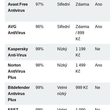
Avast Free
97%
Střední
Zdarma
Ano
Antivirus
AVG
96%
Střední
Zdarma
Ano
AntiVirus
/ 899
Kč
Kaspersky
99%
Nízký
1 199
Ne
Anti-Virus
Kč
Norton
98%
Nízký
1 499
Ano
AntiVirus
Kč
Plus
Bitdefender
99%
Velmi
999 Kč
Ne
Antivirus
nízký
Plus
ESET
98%
Velmi
1 090
Ne