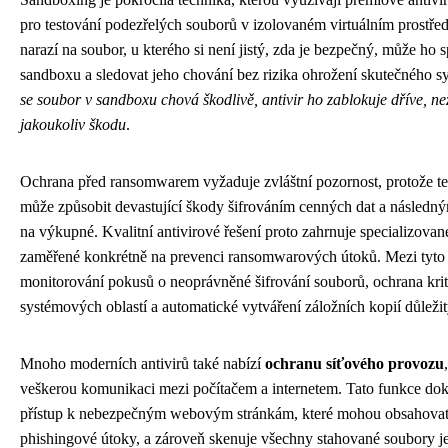
pro testování podezřelých souborů v izolovaném virtuálním prostřed
narazí na soubor, u kterého si není jistý, zda je bezpečný, může ho s
sandboxu a sledovat jeho chování bez rizika ohrožení skutečného 
se soubor v sandboxu chová škodlivě, antivir ho zablokuje dříve, n
jakoukoliv škodu
.
Ochrana před ransomwarem vyžaduje zvláštní pozornost, protože t
může způsobit devastující škody šifrováním cenných dat a násled
na výkupné. Kvalitní antivirové řešení proto zahrnuje specializovan
zaměřené konkrétně na prevenci ransomwarových útoků. Mezi tyto 
monitorování pokusů o neoprávněné šifrování souborů, ochrana kri
systémových oblastí a automatické vytváření záložních kopií důležit
Mnoho moderních antivirů také nabízí
ochranu síťového provozu
veškerou komunikaci mezi počítačem a internetem. Tato funkce do
přístup k nebezpečným webovým stránkám, které mohou obsahova
phishingové útoky, a zároveň skenuje všechny stahované soubory je