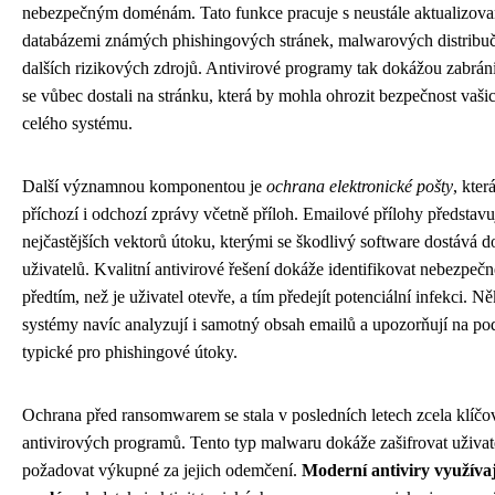
nebezpečným doménám. Tato funkce pracuje s neustále aktualizov
databázemi známých phishingových stránek, malwarových distribu
dalších rizikových zdrojů. Antivirové programy tak dokážou zabráni
se vůbec dostali na stránku, která by mohla ohrozit bezpečnost vaši
celého systému.
Další významnou komponentou je
ochrana elektronické pošty
, kter
příchozí i odchozí zprávy včetně příloh. Emailové přílohy představu
nejčastějších vektorů útoku, kterými se škodlivý software dostává d
uživatelů. Kvalitní antivirové řešení dokáže identifikovat nebezpečn
předtím, než je uživatel otevře, a tím předejít potenciální infekci. N
systémy navíc analyzují i samotný obsah emailů a upozorňují na po
typické pro phishingové útoky.
Ochrana před ransomwarem se stala v posledních letech zcela klíčo
antivirových programů. Tento typ malwaru dokáže zašifrovat uživat
požadovat výkupné za jejich odemčení.
Moderní antiviry využívaj