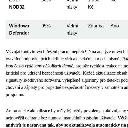
NOD32
nízký
Kč
Windows
95%
Velmi
Zdarma
Ano
Defender
nízký
Vývojáři antivirových řešení pracují nepřetržitě na analýze nových 
vytváření odpovídajících definic virů a detekčních mechanismů.
Tyt
jsou často vydávány několikrát denně
, protože rychlost reakce na n
kritická pro udržení bezpečnosti uživatelů. Každá aktualizace obsa
signatury škodlivého softwaru, vylepšené algoritmy pro detekci po
chování a záplaty pro případné bezpečnostní mezery v samotném a
programu.
Automatické aktualizace by měly být vždy povoleny a aktivní, aby 
nejnovější ochranu bez nutnosti manuálního zásahu uživatele.
Větš
antivirů je nastavena tak, aby se aktualizovala automaticky na