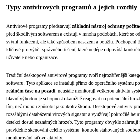
Typy antivirových programů a jejich rozdíly
Antivirové programy představují
základní nástroj ochrany počít
před škodlivým softwarem a existují v mnoha podobách, které se od 
svými funkcemi, ale také způsobem nasazení a použití. Pochopení tě
klíčové pro výběr správného řešení, které nejlépe odpovídá konkré
uživatele nebo organizace.
Tradiční desktopové antivirové programy tvoří nejrozšířenější kate
softwaru. Tyto aplikace se instalují přímo do operačního systému po
reálném čase na pozadí
, neustále monitorují veškerou aktivitu sys
hlavní výhodou je schopnost okamžitě reagovat na potenciální hrozb
tím, než mohou způsobit jakoukoliv škodu. Desktopové antiviry pra
rozsáhlými databázemi virových signatur a využívají pokročilé heur
detekci dosud neznámých hrozeb. Tyto programy obvykle zahrnují 
pravidelné skenování celého systému, kontrolu stahovaných soubor
monitorování síťové aktivity.