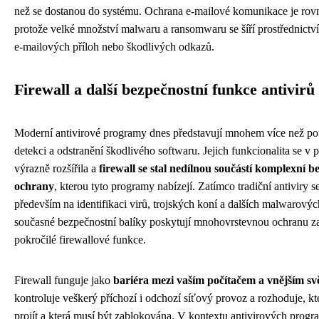
než se dostanou do systému. Ochrana e-mailové komunikace je rovn
protože velké množství malwaru a ransomwaru se šíří prostřednict
e-mailových příloh nebo škodlivých odkazů.
Firewall a další bezpečnostní funkce antivirů
Moderní antivirové programy dnes představují mnohem více než pou
detekci a odstranění škodlivého softwaru. Jejich funkcionalita se v 
výrazně rozšířila a
firewall se stal nedílnou součástí komplexní b
ochrany
, kterou tyto programy nabízejí. Zatímco tradiční antiviry 
především na identifikaci virů, trojských koní a dalších malwarovýc
současné bezpečnostní balíky poskytují mnohovrstevnou ochranu zah
pokročilé firewallové funkce.
Firewall funguje jako
bariéra mezi vaším počítačem a vnějším sv
kontroluje veškerý příchozí i odchozí síťový provoz a rozhoduje, k
projít a která musí být zablokována. V kontextu antivirových progr