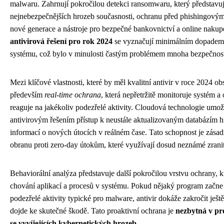
malwaru. Zahrnují pokročilou detekci ransomwaru, který představuj
nejnebezpečnějších hrozeb současnosti, ochranu před phishingovými
nové generace a nástroje pro bezpečné bankovnictví a online naku
antivirová řešení pro rok 2024
se vyznačují minimálním dopadem
systému, což bylo v minulosti častým problémem mnoha bezpečnos
Mezi klíčové vlastnosti, které by měl kvalitní antivir v roce 2024 ob
především
real-time ochrana
, která nepřetržitě monitoruje systém a
reaguje na jakékoliv podezřelé aktivity. Cloudová technologie umo
antivirovým řešením přístup k neustále aktualizovaným databázím hr
informací o nových útocích v reálném čase. Tato schopnost je zásadn
obranu proti zero-day útokům, které využívají dosud neznámé zranit
Behaviorální analýza představuje další pokročilou vrstvu ochrany, k
chování aplikací a procesů v systému. Pokud nějaký program začn
podezřelé aktivity typické pro malware, antivir dokáže zakročit ješt
dojde ke skutečné škodě. Tato proaktivní ochrana je
nezbytná v pro
se vyvíjejících kybernetických hrozeb
.