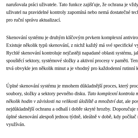
narušovala práci uživatele. Tato funkce zajišťuje, že ochrana je vždy
uživatel na pravidelné kontroly zapomíná nebo nemá dostatečné tec
pro ruční správu aktualizací.
Skenování systému je druhým klíčovým prvkem komplexní antiviro
Existuje několik typů skenování, z nichž každý má své specifické vy
Rychlé skenování kontroluje nejčastěji napadané oblasti systému, ja
spouštěcí sektory, systémové složky a aktivní procesy v paměti. Ten
trvá obvykle jen několik minut a je vhodný pro každodenní rutinní k
Úplné skenování systému je mnohem důkladnější proces, který pro
soubory, složky a sektory pevného disku.
Tato komplexní kontrola m
několik hodin v závislosti na velikosti úložiště a množství dat
, ale po
nejdůkladnější ochranu a odhalí i dobře skryté hrozby. Doporučuje 
úplné skenování alespoň jednou týdně, ideálně v době, kdy počítač 
využíván.