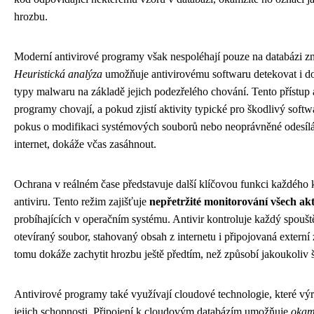
hrozbu.
Moderní antivirové programy však nespoléhají pouze na databázi 
Heuristická analýza
umožňuje antivirovému softwaru detekovat i 
typy malwaru na základě jejich podezřelého chování. Tento přístup a
programy chovají, a pokud zjistí aktivity typické pro škodlivý softwa
pokus o modifikaci systémových souborů nebo neoprávněné odesílá
internet, dokáže včas zasáhnout.
Ochrana v reálném čase představuje další klíčovou funkci každého 
antiviru. Tento režim zajišťuje
nepřetržité monitorování všech akt
probíhajících v operačním systému. Antivir kontroluje každý spouš
otevíraný soubor, stahovaný obsah z internetu i připojovaná externí 
tomu dokáže zachytit hrozbu ještě předtím, než způsobí jakoukoliv 
Antivirové programy také využívají cloudové technologie, které výr
jejich schopnosti. Připojení k cloudovým databázím umožňuje
okam