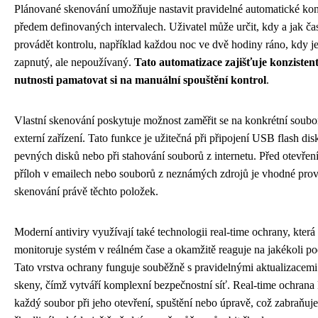
Plánované skenování umožňuje nastavit pravidelné automatické kon
předem definovaných intervalech. Uživatel může určit, kdy a jak čas
provádět kontrolu, například každou noc ve dvě hodiny ráno, kdy je
zapnutý, ale nepoužívaný.
Tato automatizace zajišťuje konzisten
nutnosti pamatovat si na manuální spouštění kontrol
.
Vlastní skenování poskytuje možnost zaměřit se na konkrétní soubo
externí zařízení. Tato funkce je užitečná při připojení USB flash dis
pevných disků nebo při stahování souborů z internetu. Před otevře
příloh v emailech nebo souborů z neznámých zdrojů je vhodné prové
skenování právě těchto položek.
Moderní antiviry využívají také technologii real-time ochrany, která
monitoruje systém v reálném čase a okamžitě reaguje na jakékoli pod
Tato vrstva ochrany funguje souběžně s pravidelnými aktualizacem
skeny, čímž vytváří komplexní bezpečnostní síť. Real-time ochrana 
každý soubor při jeho otevření, spuštění nebo úpravě, což zabraňuje