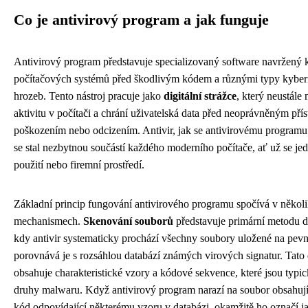
Co je antivirový program a jak funguje
Antivirový program představuje specializovaný software navržený 
počítačových systémů před škodlivým kódem a různými typy kyber
hrozeb. Tento nástroj pracuje jako
digitální strážce
, který neustále
aktivitu v počítači a chrání uživatelská data před neoprávněným pří
poškozením nebo odcizením. Antivir, jak se antivirovému programu 
se stal nezbytnou součástí každého moderního počítače, ať už se je
použití nebo firemní prostředí.
Základní princip fungování antivirového programu spočívá v někol
mechanismech.
Skenování souborů
představuje primární metodu d
kdy antivir systematicky prochází všechny soubory uložené na pev
porovnává je s rozsáhlou databází známých virových signatur. Tato
obsahuje charakteristické vzory a kódové sekvence, které jsou typi
druhy malwaru. Když antivirový program narazí na soubor obsahují
kód odpovídající některému vzoru v databázi, okamžitě ho označí ja