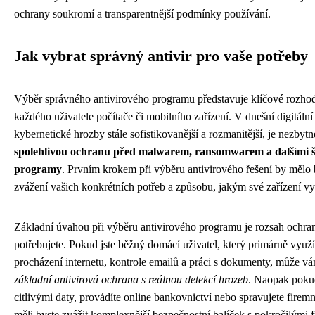
ochrany soukromí a transparentnější podmínky používání.
Jak vybrat správný antivir pro vaše potřeby
Výběr správného antivirového programu představuje klíčové rozhod
každého uživatele počítače či mobilního zařízení. V dnešní digitální
kybernetické hrozby stále sofistikovanější a rozmanitější, je nezbytn
spolehlivou ochranu před malwarem, ransomwarem a dalšími 
programy
. Prvním krokem při výběru antivirového řešení by mělo 
zvážení vašich konkrétních potřeb a způsobu, jakým své zařízení vy
Základní úvahou při výběru antivirového programu je rozsah ochran
potřebujete. Pokud jste běžný domácí uživatel, který primárně využí
procházení internetu, kontrole emailů a práci s dokumenty, může vá
základní antivirová ochrana s reálnou detekcí hrozeb
. Naopak pokud
citlivými daty, provádíte online bankovnictví nebo spravujete firem
měli byste zvážit komplexnější bezpečnostní balíček s pokročilými 