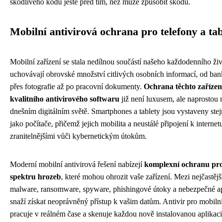
škodlivého kódu ještě před tím, než může způsobit škodu.
Mobilní antivirová ochrana pro telefony a tab
Mobilní zařízení se stala nedílnou součástí našeho každodenního živ
uchovávají obrovské množství citlivých osobních informací, od ba
přes fotografie až po pracovní dokumenty.
Ochrana těchto zařízen
kvalitního antivirového softwaru
již není luxusem, ale naprostou 
dnešním digitálním světě. Smartphones a tablety jsou vystaveny st
jako počítače, přičemž jejich mobilita a neustálé připojení k internetu 
zranitelnějšími vůči kybernetickým útokům.
Moderní mobilní antivirová řešení nabízejí
komplexní ochranu pro
spektru hrozeb
, které mohou ohrozit vaše zařízení. Mezi nejčastějš
malware, ransomware, spyware, phishingové útoky a nebezpečné apl
snaží získat neoprávněný přístup k vašim datům. Antivir pro mobilní
pracuje v reálném čase a skenuje každou nově instalovanou aplikaci