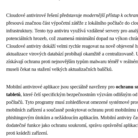
Cloudové antivirové řešení představuje
modernější přístup k ochra
přesouvá značnou část výpočetní zátěže z lokálního počítače do cl
infrastruktury. Tento typ antiviru využívá vzdálené servery pro anal
potenciálních hrozeb, což znamená minimální dopad na výkon chrán
Cloudové antiviry dokáží velmi rychle reagovat na nově objevené h
aktualizace virových databází probíhají okamžitě a centralizovaně. 
získávají ochranu proti nejnovějším typům malwaru téměř v reálném
museli čekat na stažení velkých aktualizačních balíčků.
Mobilní antivirové aplikace jsou speciálně navrženy pro
ochranu s
tabletů
, které čelí specifickým bezpečnostním výzvám odlišným od 
počítačů. Tyto programy musí zohledňovat omezené systémové pro
mobilních zařízení a současně poskytovat ochranu proti mobilnímu
phishingovým útokům a nežádoucím aplikacím. Mobilní antiviry čas
dodatečné funkce jako ochranu soukromí, správu oprávnění aplikac
proti krádeži zařízení.