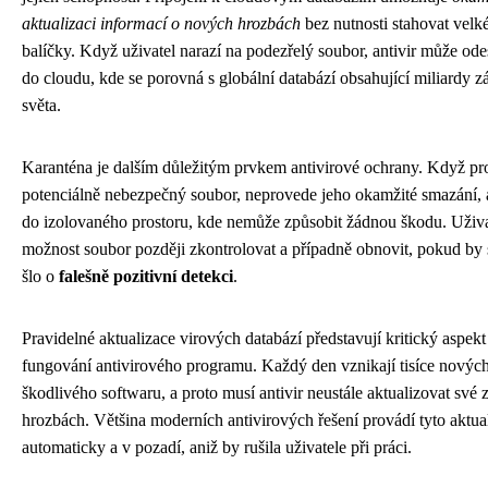
aktualizaci informací o nových hrozbách
bez nutnosti stahovat velké
balíčky. Když uživatel narazí na podezřelý soubor, antivir může odes
do cloudu, kde se porovná s globální databází obsahující miliardy 
světa.
Karanténa je dalším důležitým prvkem antivirové ochrany. Když pr
potenciálně nebezpečný soubor, neprovede jeho okamžité smazání, 
do izolovaného prostoru, kde nemůže způsobit žádnou škodu. Uživa
možnost soubor později zkontrolovat a případně obnovit, pokud by 
šlo o
falešně pozitivní detekci
.
Pravidelné aktualizace virových databází představují kritický aspekt
fungování antivirového programu. Každý den vznikají tisíce nových
škodlivého softwaru, a proto musí antivir neustále aktualizovat své z
hrozbách. Většina moderních antivirových řešení provádí tyto aktua
automaticky a v pozadí, aniž by rušila uživatele při práci.