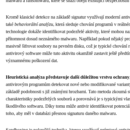
malwaru a ransomwaru, které se snaží obejít existující bezpečnostní 
Kromě klasické detekce na základě signatur využívají moderní anti
také
behaviorální analýzu
, která sleduje chování programů v reálné
technologie dokáže identifikovat podezřelé aktivity, které mohou n
přítomnost dosud neznámého malwaru. Například pokud nějaký pr
masivně šifrovat soubory na pevném disku, což je typické chování
antivirový software může tuto aktivitu okamžitě zastavit ještě předt
významnému poškození dat.
Heuristická analýza představuje další důležitou vrstvu ochrany
antivirovým programům detekovat nové nebo modifikované varian
základě podobnosti s již známými hrozbami. Tato metoda zkoumá st
charakteristiky podezřelých souborů a porovnává je s typickými vla
škodlivého softwaru. Díky tomu může antivir identifikovat potenciá
toho, aby měl v databázi přesnou signaturu daného malwaru.
Sandboxing je pokročilá technika, kterou využívají prémiové antiv