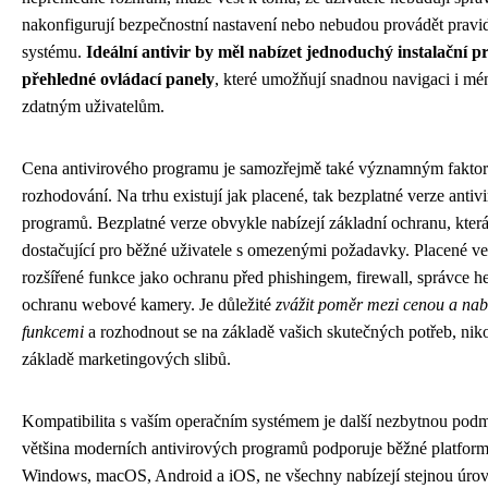
nakonfigurují bezpečnostní nastavení nebo nebudou provádět pravi
systému.
Ideální antivir by měl nabízet jednoduchý instalační p
přehledné ovládací panely
, které umožňují snadnou navigaci i mé
zdatným uživatelům.
Cena antivirového programu je samozřejmě také významným faktor
rozhodování. Na trhu existují jak placené, tak bezplatné verze antiv
programů. Bezplatné verze obvykle nabízejí základní ochranu, kter
dostačující pro běžné uživatele s omezenými požadavky. Placené ver
rozšířené funkce jako ochranu před phishingem, firewall, správce 
ochranu webové kamery. Je důležité
zvážit poměr mezi cenou a na
funkcemi
a rozhodnout se na základě vašich skutečných potřeb, nik
základě marketingových slibů.
Kompatibilita s vaším operačním systémem je další nezbytnou pod
většina moderních antivirových programů podporuje běžné platform
Windows, macOS, Android a iOS, ne všechny nabízejí stejnou úro