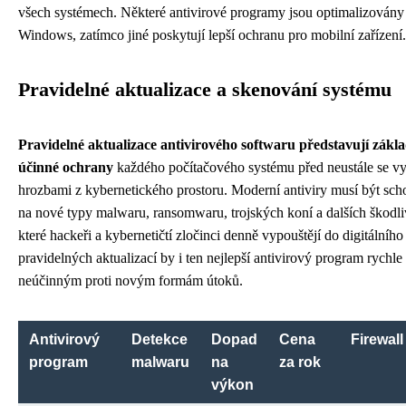
všech systémech. Některé antivirové programy jsou optimalizovány
Windows, zatímco jiné poskytují lepší ochranu pro mobilní zařízení.
Pravidelné aktualizace a skenování systému
Pravidelné aktualizace antivirového softwaru představují zák
účinné ochrany
každého počítačového systému před neustále se vyv
hrozbami z kybernetického prostoru. Moderní antiviry musí být sc
na nové typy malwaru, ransomwaru, trojských koní a dalších škodl
které hackeři a kybernetičtí zločinci denně vypouštějí do digitálního
pravidelných aktualizací by i ten nejlepší antivirový program rychle z
neúčinným proti novým formám útoků.
Antivirový
Detekce
Dopad
Cena
Firewall
program
malwaru
na
za rok
výkon