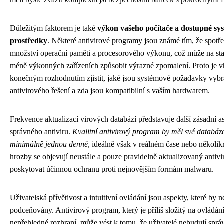
Důležitým faktorem je také
výkon vašeho počítače a dostupné sy
prostředky
. Některé antivirové programy jsou známé tím, že spotř
množství operační paměti a procesorového výkonu, což může na sta
méně výkonných zařízeních způsobit výrazné zpomalení. Proto je 
konečným rozhodnutím zjistit, jaké jsou systémové požadavky vyb
antivirového řešení a zda jsou kompatibilní s vaším hardwarem.
Frekvence aktualizací virových databází představuje další zásadní a
správného antiviru.
Kvalitní antivirový program by měl své databáze
minimálně jednou denně
, ideálně však v reálném čase nebo několi
hrozby se objevují neustále a pouze pravidelně aktualizovaný antivi
poskytovat účinnou ochranu proti nejnovějším formám malwaru.
Uživatelská přívětivost a intuitivní ovládání jsou aspekty, které by 
podceňovány. Antivirový program, který je příliš složitý na ovládá
nepřehledné rozhraní, může vést k tomu, že uživatelé nebudují sprá