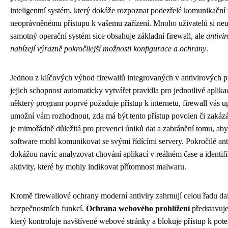
inteligentní systém, který dokáže rozpoznat podezřelé komunikační 
neoprávněnému přístupu k vašemu zařízení. Mnoho uživatelů si ne
samotný operační systém sice obsahuje základní firewall, ale
antivir
nabízejí výrazně pokročilejší možnosti konfigurace a ochrany
.
Jednou z klíčových výhod firewallů integrovaných v antivirových 
jejich schopnost automaticky vytvářet pravidla pro jednotlivé aplik
některý program poprvé požaduje přístup k internetu, firewall vás u
umožní vám rozhodnout, zda má být tento přístup povolen či zakáz
je mimořádně důležitá pro prevenci úniků dat a zabránění tomu, aby
software mohl komunikovat se svými řídícími servery. Pokročilé an
dokážou navíc analyzovat chování aplikací v reálném čase a identif
aktivity, které by mohly indikovat přítomnost malwaru.
Kromě firewallové ochrany moderní antiviry zahrnují celou řadu da
bezpečnostních funkcí.
Ochrana webového prohlížení
představuje
který kontroluje navštívené webové stránky a blokuje přístup k pote