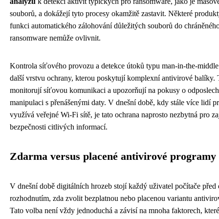
analýzu
k detekci aktivit typických pro ransomware, jako je masové
souborů, a dokážejí tyto procesy okamžitě zastavit. Některé produkt
funkci automatického zálohování důležitých souborů do chráněného 
ransomware nemůže ovlivnit.
Kontrola síťového provozu a detekce útoků typu man-in-the-middle 
další vrstvu ochrany, kterou poskytují komplexní antivirové balíky.
monitorují síťovou komunikaci a upozorňují na pokusy o odposlec
manipulaci s přenášenými daty. V dnešní době, kdy stále více lidí p
využívá veřejné Wi-Fi sítě, je tato ochrana naprosto nezbytná pro zaj
bezpečnosti citlivých informací.
Zdarma versus placené antivirové programy
V dnešní době digitálních hrozeb stojí každý uživatel počítače před
rozhodnutím, zda zvolit bezplatnou nebo placenou variantu antivir
Tato volba není vždy jednoduchá a závisí na mnoha faktorech, které 