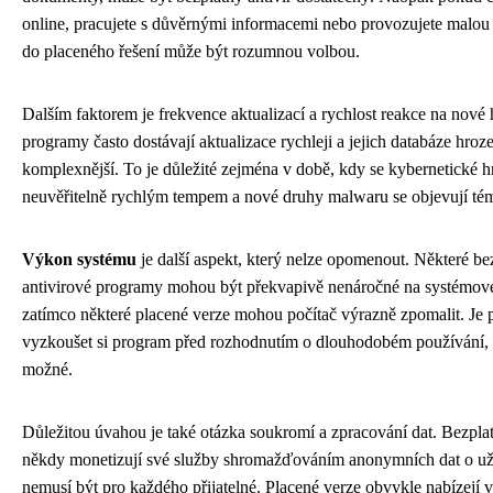
online, pracujete s důvěrnými informacemi nebo provozujete malou 
do placeného řešení může být rozumnou volbou.
Dalším faktorem je frekvence aktualizací a rychlost reakce na nové
programy často dostávají aktualizace rychleji a jejich databáze hroz
komplexnější. To je důležité zejména v době, kdy se kybernetické h
neuvěřitelně rychlým tempem a nové druhy malwaru se objevují té
Výkon systému
je další aspekt, který nelze opomenout. Některé be
antivirové programy mohou být překvapivě nenáročné na systémové
zatímco některé placené verze mohou počítač výrazně zpomalit. Je p
vyzkoušet si program před rozhodnutím o dlouhodobém používání, 
možné.
Důležitou úvahou je také otázka soukromí a zpracování dat. Bezpl
někdy monetizují své služby shromažďováním anonymních dat o uži
nemusí být pro každého přijatelné. Placené verze obvykle nabízejí 