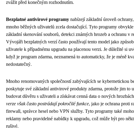
zvážit před konečným rozhodnutím.
Bezplatné antivirové programy
nabízejí základní úroveň ochrany, 
mnoho běžných uživatelů zcela dostačující. Tyto programy obvykle
základní skenování souborů, detekci známých hrozeb a ochranu v r
Vývojáři bezplatných verzí často používají tento model jako způsob,
uživatele k případnému upgradu na placenou verzi. Je důležité si uv
když je program zdarma, neznamená to automaticky, že je méně kva
nedostatečný.
Mnoho renomovaných společností zabývajících se kybernetickou b
poskytuje své základní antivirové produkty zdarma, protože jim to
budovat důvěru s uživateli a získávat cenná data o nových hrozbác
verze však často postrádají pokročilé funkce
, jako je ochrana proti
firewall, správce hesel nebo VPN služby. Tyto programy také moh
reklamy nebo pravidelné nabídky k upgradu, což může být pro někte
rušivé.