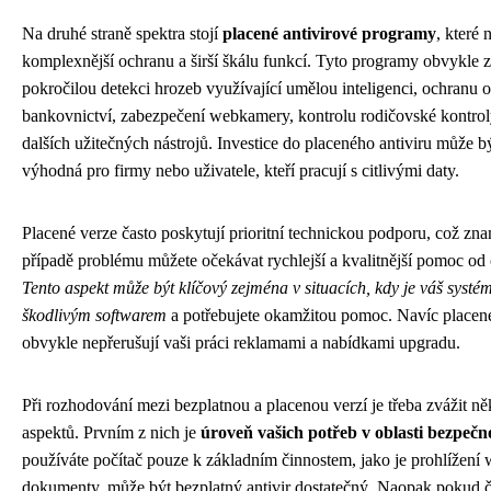
Na druhé straně spektra stojí
placené antivirové programy
, které 
komplexnější ochranu a širší škálu funkcí. Tyto programy obvykle z
pokročilou detekci hrozeb využívající umělou inteligenci, ochranu o
bankovnictví, zabezpečení webkamery, kontrolu rodičovské kontro
dalších užitečných nástrojů. Investice do placeného antiviru může b
výhodná pro firmy nebo uživatele, kteří pracují s citlivými daty.
Placené verze často poskytují prioritní technickou podporu, což zn
případě problému můžete očekávat rychlejší a kvalitnější pomoc od
Tento aspekt může být klíčový zejména v situacích, kdy je váš syst
škodlivým softwarem
a potřebujete okamžitou pomoc. Navíc place
obvykle nepřerušují vaši práci reklamami a nabídkami upgradu.
Při rozhodování mezi bezplatnou a placenou verzí je třeba zvážit ně
aspektů. Prvním z nich je
úroveň vašich potřeb v oblasti bezpečno
používáte počítač pouze k základním činnostem, jako je prohlížení 
dokumenty, může být bezplatný antivir dostatečný. Naopak pokud č