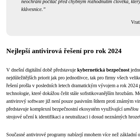
neochrání počítač před chybným rozhodnutím člověka, který
klávesnice.
Vrat
Nejlepší antivirová řešení pro rok 2024
V dnešní digitální době představuje
kybernetická bezpečnost
jedn
nejdůležitějších priorit jak pro jednotlivce, tak pro firmy všech velik
řešení prošla v posledních letech dramatickým vývojem a rok 2024 p
technologie, které dokážou čelit stále sofistikovanějším hrozbám. M
antivirový software již není pouze pasivním štítem proti známým vi
představuje komplexní bezpečnostní ekosystém využívající
umělou i
strojové učení k identifikaci a neutralizaci i dosud neznámých hroze
Současné antivirové programy nabízejí mnohem více než základní o