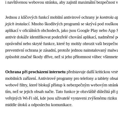
i navštívenou webovou stránku, aby zajistil maximální bezpečnost v
Jednou z klíčových funkcí mobilní antivirové ochrany je
kontrola a
jejich instalací
. Mnoho škodlivých programů se skrývá pod rouškou
aplikací v oficiálních obchodech, jako jsou Google Play nebo App S
antivir dokáže identifikovat podezřelé chování aplikací, nadměrné
oprávnění nebo skryté funkce, které by mohly ohrozit vaši bezpečno
preventivní ochrana je zásadní, protože jednou nainstalovaný malw
způsobit značné škody dříve, než si jeho přítomnost vůbec všimnete
Ochrana při procházení internetu
představuje další kritickou vrs
mobilních zařízení. Antivirové programy pro telefony a tablety obsa
webové filtry, které blokují přístup k nebezpečným webovým stránk
tím, než se jejich obsah načte. Tato funkce je obzvláště důležitá při
veřejných Wi-Fi sítí, kde jsou uživatelé vystaveni zvýšenému riziku
middle útoků a odposlechu komunikace.