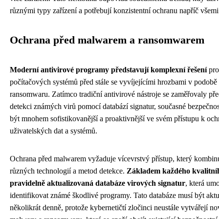
různými typy zařízení a potřebují konzistentní ochranu napříč všemi
Ochrana před malwarem a ransomwarem
Moderní antivirové programy představují komplexní řešení
pro
počítačových systémů před stále se vyvíjejícími hrozbami v podob
ransomwaru. Zatímco tradiční antivirové nástroje se zaměřovaly př
detekci známých virů pomocí databází signatur, současné bezpečnos
být mnohem sofistikovanější a proaktivnější ve svém přístupu k och
uživatelských dat a systémů.
Ochrana před malwarem vyžaduje vícevrstvý přístup, který kombin
různých technologií a metod detekce.
Základem každého kvalitníh
pravidelně aktualizovaná databáze virových signatur
, která um
identifikovat známé škodlivé programy. Tato databáze musí být akt
několikrát denně, protože kybernetičtí zločinci neustále vytvářejí no