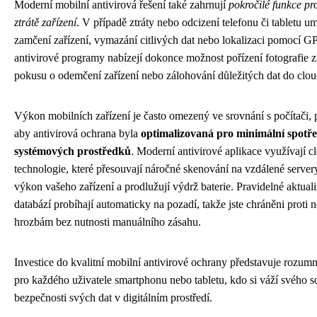
Moderní mobilní antivirová řešení také zahrnují
pokročilé funkce pro
ztrátě zařízení
. V případě ztráty nebo odcizení telefonu či tabletu 
zamčení zařízení, vymazání citlivých dat nebo lokalizaci pomocí G
antivirové programy nabízejí dokonce možnost pořízení fotografie z
pokusu o odemčení zařízení nebo zálohování důležitých dat do clou
Výkon mobilních zařízení je často omezený ve srovnání s počítači, p
aby antivirová ochrana byla
optimalizovaná pro minimální spotře
systémových prostředků
. Moderní antivirové aplikace využívají 
technologie, které přesouvají náročné skenování na vzdálené servery
výkon vašeho zařízení a prodlužují výdrž baterie. Pravidelné aktual
databází probíhají automaticky na pozadí, takže jste chráněni proti 
hrozbám bez nutnosti manuálního zásahu.
Investice do kvalitní mobilní antivirové ochrany představuje rozum
pro každého uživatele smartphonu nebo tabletu, kdo si váží svého 
bezpečnosti svých dat v digitálním prostředí.