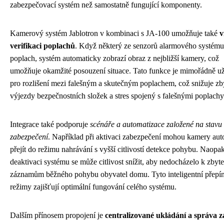
zabezpečovací systém než samostatně fungující komponenty.
Kamerový systém Jablotron v kombinaci s JA-100 umožňuje také
v
verifikaci poplachů
. Když některý ze senzorů alarmového systému
poplach, systém automaticky zobrazí obraz z nejbližší kamery, což
umožňuje okamžité posouzení situace. Tato funkce je mimořádně už
pro rozlišení mezi falešným a skutečným poplachem, což snižuje zb
výjezdy bezpečnostních složek a stres spojený s falešnými poplachy
Integrace také podporuje
scénáře a automatizace založené na stavu
zabezpečení
. Například při aktivaci zabezpečení mohou kamery au
přejít do režimu nahrávání s vyšší citlivostí detekce pohybu. Naopak
deaktivaci systému se může citlivost snížit, aby nedocházelo k zby
záznamům běžného pohybu obyvatel domu. Tyto inteligentní přepí
režimy zajišťují optimální fungování celého systému.
Dalším přínosem propojení je
centralizované ukládání a správa