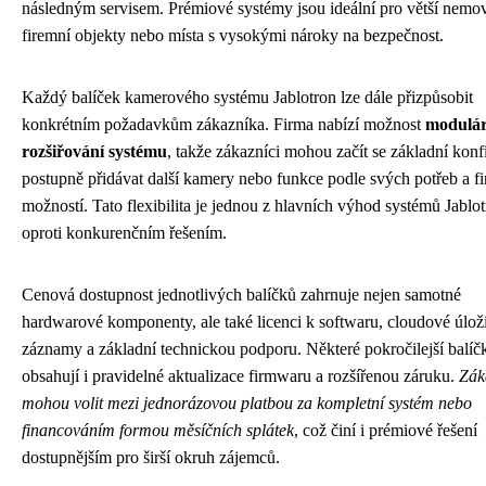
následným servisem. Prémiové systémy jsou ideální pro větší nemovi
firemní objekty nebo místa s vysokými nároky na bezpečnost.
Každý balíček kamerového systému Jablotron lze dále přizpůsobit
konkrétním požadavkům zákazníka. Firma nabízí možnost
modulár
rozšiřování systému
, takže zákazníci mohou začít se základní konf
postupně přidávat další kamery nebo funkce podle svých potřeb a f
možností. Tato flexibilita je jednou z hlavních výhod systémů Jablo
oproti konkurenčním řešením.
Cenová dostupnost jednotlivých balíčků zahrnuje nejen samotné
hardwarové komponenty, ale také licenci k softwaru, cloudové úloži
záznamy a základní technickou podporu. Některé pokročilejší balíč
obsahují i pravidelné aktualizace firmwaru a rozšířenou záruku.
Zák
mohou volit mezi jednorázovou platbou za kompletní systém nebo
financováním formou měsíčních splátek
, což činí i prémiové řešení
dostupnějším pro širší okruh zájemců.