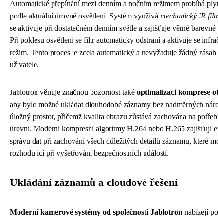
Automatické přepínání mezi denním a nočním režimem probíhá ply
podle aktuální úrovně osvětlení. Systém využívá
mechanický IR filt
se aktivuje při dostatečném denním světle a zajišťuje věrné barevné
Při poklesu osvětlení se filtr automaticky odstraní a aktivuje se infr
režim. Tento proces je zcela automatický a nevyžaduje žádný zásah
uživatele.
Jablotron věnuje značnou pozornost také
optimalizaci komprese o
aby bylo možné ukládat dlouhodobé záznamy bez nadměrných nár
úložný prostor, přičemž kvalita obrazu zůstává zachována na potře
úrovni. Moderní kompresní algoritmy H.264 nebo H.265 zajišťují ef
správu dat při zachování všech důležitých detailů záznamu, které 
rozhodující při vyšetřování bezpečnostních událostí.
Ukládání záznamů a cloudové řešení
Moderní kamerové systémy od společnosti Jablotron
nabízejí po