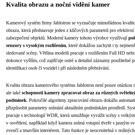
Kvalita obrazu a noční vidění kamer
Kamerový systém firmy Jablotron se vyznačuje mimořádnou kvalit
obrazu, která představuje jeden z klíčových parametrů pro efektivní
zabezpečení objektů. Moderní kamery tohoto výrobce využívají
pok
senzory s vysokým rozlišením
, které dokážou zachytit i ty nejmenš
sledované scény. Většina modelů pracuje s rozlišením Full HD neb
dokonce vyšším, což zajišťuje ostré a detailní záznamy použitelné p
identifikaci osob či vozidel i při následném přehrávání.
Kvalita obrazu kamerového systému Jablotron není pouze otázkou ro
ale také
schopnosti kamery zpracovat obraz za různých světeln
podmínek
. Pokročilé algoritmy zpracování obrazu dokážu automat
přizpůsobit parametry snímání aktuálním podmínkám prostředí. Sys
pracuje s technologií WDR, která umožňuje vyvážit scény s velkými
v osvětlení, například když kamera snímá vstupní dveře s jasným s
zvenčí a tmavším interiérem. Tato funkce je neocenitelná v reálných