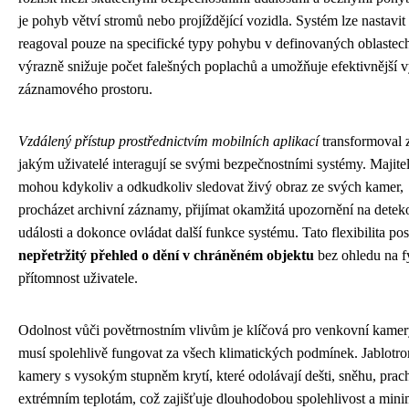
je pohyb větví stromů nebo projíždějící vozidla. Systém lze nastavit
reagoval pouze na specifické typy pohybu v definovaných oblastec
výrazně snižuje počet falešných poplachů a umožňuje efektivnější v
záznamového prostoru.
Vzdálený přístup prostřednictvím mobilních aplikací
transformoval 
jakým uživatelé interagují se svými bezpečnostními systémy. Majite
mohou kdykoliv a odkudkoliv sledovat živý obraz ze svých kamer,
procházet archivní záznamy, přijímat okamžitá upozornění na dete
události a dokonce ovládat další funkce systému. Tato flexibilita po
nepřetržitý přehled o dění v chráněném objektu
bez ohledu na f
přítomnost uživatele.
Odolnost vůči povětrnostním vlivům je klíčová pro venkovní kamery
musí spolehlivě fungovat za všech klimatických podmínek. Jablotro
kamery s vysokým stupněm krytí, které odolávají dešti, sněhu, prach
extrémním teplotám, což zajišťuje dlouhodobou spolehlivost a mini