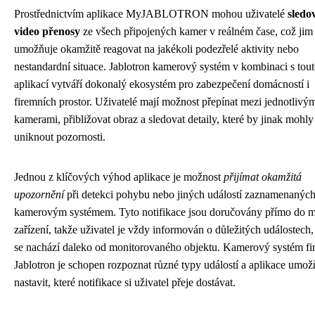
Prostřednictvím aplikace MyJABLOTRON mohou uživatelé
sledo
video přenosy
ze všech připojených kamer v reálném čase, což jim
umožňuje okamžitě reagovat na jakékoli podezřelé aktivity nebo
nestandardní situace. Jablotron kamerový systém v kombinaci s tou
aplikací vytváří dokonalý ekosystém pro zabezpečení domácností i
firemních prostor. Uživatelé mají možnost přepínat mezi jednotlivý
kamerami, přibližovat obraz a sledovat detaily, které by jinak mohly
uniknout pozornosti.
Jednou z klíčových výhod aplikace je možnost
přijímat okamžitá
upozornění
při detekci pohybu nebo jiných událostí zaznamenanýc
kamerovým systémem. Tyto notifikace jsou doručovány přímo do m
zařízení, takže uživatel je vždy informován o důležitých událostech,
se nachází daleko od monitorovaného objektu. Kamerový systém f
Jablotron je schopen rozpoznat různé typy událostí a aplikace umož
nastavit, které notifikace si uživatel přeje dostávat.