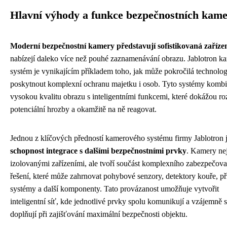
Hlavní výhody a funkce bezpečnostních kam
Moderní bezpečnostní kamery představují sofistikovaná zaříze
nabízejí daleko více než pouhé zaznamenávání obrazu. Jablotron 
systém je vynikajícím příkladem toho, jak může pokročilá technolog
poskytnout komplexní ochranu majetku i osob. Tyto systémy kombi
vysokou kvalitu obrazu s inteligentními funkcemi, které dokážou r
potenciální hrozby a okamžitě na ně reagovat.
Jednou z klíčových předností kamerového systému firmy Jablotron 
schopnost integrace s dalšími bezpečnostními prvky
. Kamery ne
izolovanými zařízeními, ale tvoří součást komplexního zabezpečov
řešení, které může zahrnovat pohybové senzory, detektory kouře, p
systémy a další komponenty. Tato provázanost umožňuje vytvořit
inteligentní síť, kde jednotlivé prvky spolu komunikují a vzájemně 
doplňují při zajišťování maximální bezpečnosti objektu.