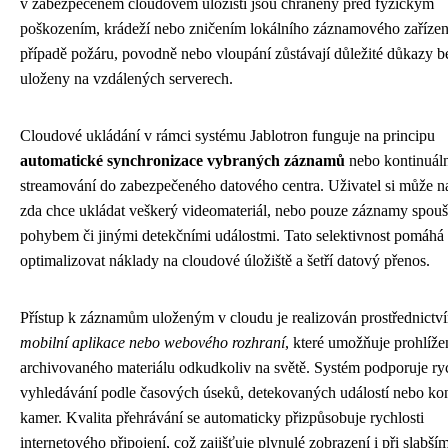
v zabezpečeném cloudovém úložišti jsou chráněny před fyzickým
poškozením, krádeží nebo zničením lokálního záznamového zařízen
případě požáru, povodně nebo vloupání zůstávají důležité důkazy 
uloženy na vzdálených serverech.
Cloudové ukládání v rámci systému Jablotron funguje na principu
automatické synchronizace vybraných záznamů
nebo kontinuál
streamování do zabezpečeného datového centra. Uživatel si může na
zda chce ukládat veškerý videomateriál, nebo pouze záznamy spouš
pohybem či jinými detekčními událostmi. Tato selektivnost pomáhá
optimalizovat náklady na cloudové úložiště a šetří datový přenos.
Přístup k záznamům uloženým v cloudu je realizován prostřednictv
mobilní aplikace nebo webového rozhraní
, které umožňuje prohlíže
archivovaného materiálu odkudkoliv na světě. Systém podporuje ry
vyhledávání podle časových úseků, detekovaných událostí nebo ko
kamer. Kvalita přehrávání se automaticky přizpůsobuje rychlosti
internetového připojení, což zajišťuje plynulé zobrazení i při slabším