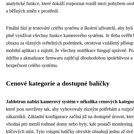
analytické funkce, které dokáží rozpoznat rozdíl mezi pohybem osob
a běžných změn v prostředí.
Finální fází je
testování celého systému a školení uživatelů
, aby byli
plně využívat všechny funkce kamerového systému. Je třeba ověřit 
obrazu za různých světelných podmínek, otestovat vzdálený přístup
mobilní aplikaci a zajistit, že všechny notifikace fungují správně. P
údržba a aktualizace firmwaru zajišťují dlouhodobou spolehlivost a
bezpečnost celého systému.
Cenové kategorie a dostupné balíčky
Jablotron nabízí kamerový systém v několika cenových kategor
které jsou navrženy tak, aby vyhovovaly různým potřebám a rozpo
zákazníků. Základní konfigurace začíná již na dostupné úrovni, kter
vhodná pro menší rodinné domy nebo byty, kde postačí monitoring 
klíčových míst. Tyto vstupní balíčky obvykle obsahují jednu až dvě