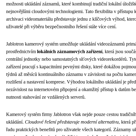
možnosti ukládání záznamů, které kombinují tradiční lokální úložišt
nejnovějšími cloudovými technologiemi. Tato flexibilita v přístupu 
archivaci videomateriálu představuje jednu z klíčových výhod, ktero
uživatelé při výběru bezpečnostního řešení stále více cení.
Jablotron kamerový systém umožňuje ukládání videozáznamů prim
prostřednictvím
lokálních záznamových zařízení
, která jsou součá
centrální jednotky nebo samostatných síťových videorekordérů. Tyt
zařízení pracují s kapacitními pevnými disky, které dokážou pojmou
týdnů až měsíců kontinuálního záznamu v závislosti na počtu kamer
rozlišení a nastavení komprese. Výhodou lokálního ukládání je pře
nezávislost na internetovém připojení a okamžitý přístup k datům b
nutnosti stahování ze vzdálených serverů.
Kamerový systém firmy Jablotron však nejde pouze cestou tradiční
ukládání.
Cloudové řešení představuje moderní alternativu
, která př
řadu praktických benefitů pro uživatele všech kategorií. Záznamy u