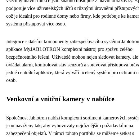
všechny hlavní funkce jsou snadno dostupné z hlavní obrazovky. A
podporuje více uživatelských účtů s různými úrovněmi přístupových
což je ideální pro rodinné domy nebo firmy, kde potřebuje ke kam
systému přistupovat více osob.
Integrace s dalšími komponenty zabezpečovacího systému Jablotron 
aplikace MyJABLOTRON komplexní nástroj pro správu celého
bezpečnostního řešení. Uživatelé mohou nejen sledovat kamery, ale
ovládat alarm, kontrolovat stav senzorů a spravovat přístupová práva
jedné centrální aplikace, která vytváří ucelený systém pro ochranu 
osob.
Venkovní a vnitřní kamery v nabídce
Společnost Jablotron nabízí komplexní sortiment kamerových systé
jsou navrženy tak, aby vyhovovaly nejrůznějším požadavkům na
zabezpečení objektů. V rámci tohoto portfolia se můžeme setkat s