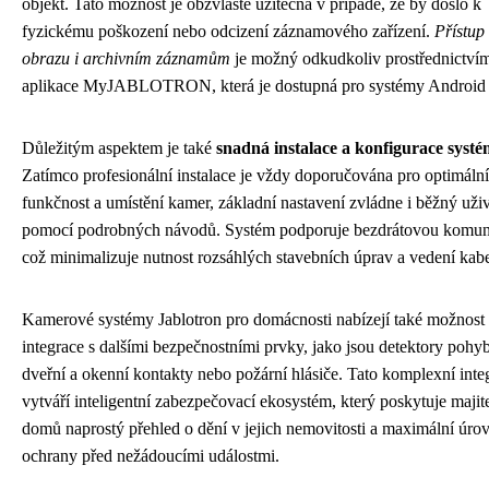
objekt. Tato možnost je obzvláště užitečná v případě, že by došlo k
fyzickému poškození nebo odcizení záznamového zařízení.
Přístup
obrazu i archivním záznamům
je možný odkudkoliv prostřednictví
aplikace MyJABLOTRON, která je dostupná pro systémy Android 
Důležitým aspektem je také
snadná instalace a konfigurace syst
Zatímco profesionální instalace je vždy doporučována pro optimální
funkčnost a umístění kamer, základní nastavení zvládne i běžný uživ
pomocí podrobných návodů. Systém podporuje bezdrátovou komun
což minimalizuje nutnost rozsáhlých stavebních úprav a vedení kabe
Kamerové systémy Jablotron pro domácnosti nabízejí také možnost
integrace s dalšími bezpečnostními prvky, jako jsou detektory pohy
dveřní a okenní kontakty nebo požární hlásiče. Tato komplexní inte
vytváří inteligentní zabezpečovací ekosystém, který poskytuje maji
domů naprostý přehled o dění v jejich nemovitosti a maximální úro
ochrany před nežádoucími událostmi.