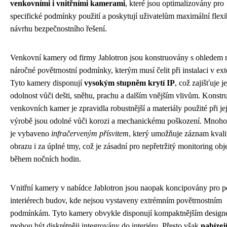
venkovními i vnitřními kamerami
, které jsou optimalizovány pro
specifické podmínky použití a poskytují uživatelům maximální flexib
návrhu bezpečnostního řešení.
Venkovní kamery od firmy Jablotron jsou konstruovány s ohledem 
náročné povětrnostní podmínky, kterým musí čelit při instalaci v ext
Tyto kamery disponují
vysokým stupněm krytí IP
, což zajišťuje j
odolnost vůči dešti, sněhu, prachu a dalším vnějším vlivům. Konstr
venkovních kamer je zpravidla robustnější a materiály použité při je
výrobě jsou odolné vůči korozi a mechanickému poškození. Mnoh
je vybaveno
infračerveným přísvitem
, který umožňuje záznam kvali
obrazu i za úplné tmy, což je zásadní pro nepřetržitý monitoring obj
během nočních hodin.
Vnitřní kamery v nabídce Jablotron jsou naopak koncipovány pro po
interiérech budov, kde nejsou vystaveny extrémním povětrnostním
podmínkám. Tyto kamery obvykle disponují kompaktnějším design
mohou být diskrétněji integrovány do interiéru. Přesto však
nabízej