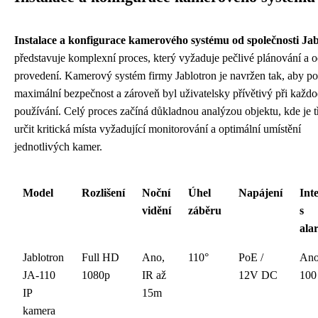
Instalace a konfigurace kamerového systému od společnosti Ja
představuje komplexní proces, který vyžaduje pečlivé plánování a 
provedení. Kamerový systém firmy Jablotron je navržen tak, aby p
maximální bezpečnost a zároveň byl uživatelsky přívětivý při každ
používání. Celý proces začíná důkladnou analýzou objektu, kde je t
určit kritická místa vyžadující monitorování a optimální umístění
jednotlivých kamer.
Model
Rozlišení
Noční
Úhel
Napájení
Int
vidění
záběru
s
ala
Jablotron
Full HD
Ano,
110°
PoE /
Ano
JA-110
1080p
IR až
12V DC
100
IP
15m
kamera