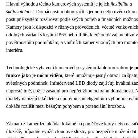
Hlavní výhodou těchto kamerových systémů je jejich
flexibilita a
škálovatelnost
. Domácnosti mohou začít s jednou nebo dvěma kame
postupně systém rozšiřovat podle svých potřeb a finančních možnost
Kamery jsou k dispozici v různých provedeních, včetně venkovníc
odolných variant s krytím IP65 nebo IP66, které odolávají nepřízn
povětrnostním podmínkám, a vnitřních kamer vhodných pro monito
interiéru.
Technologické vybavení kamerového systému Jablotron zahrnuje
p
funkce jako je noční vidění
, které umožňuje jasný obraz i za špat
světelných podmínek. Infračervené LED diody zajišťují kvalitní zá
naprosté tmě, což je zásadní pro nepřetržitou ochranu domácnosti. 
modely nabízejí také detekci pohybu s inteligentním vyhodnocování
dokáže rozlišit mezi běžným pohybem a potenciální hrozbou.
Záznam z kamer lze ukládat lokálně na paměťové karty nebo na síť
úložiště, případně využít cloudové služby pro bezpečné uložení da