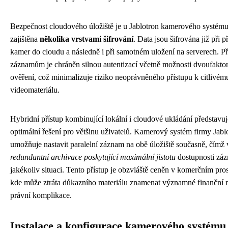
Bezpečnost cloudového úložiště je u Jablotron kamerového systém
zajištěna
několika vrstvami šifrování
. Data jsou šifrována již při 
kamer do cloudu a následně i při samotném uložení na serverech. Př
záznamům je chráněn silnou autentizací včetně možnosti dvoufakto
ověření, což minimalizuje riziko neoprávněného přístupu k citlivém
videomateriálu.
Hybridní přístup kombinující lokální i cloudové ukládání představuj
optimální řešení pro většinu uživatelů. Kamerový systém firmy Jabl
umožňuje nastavit paralelní záznam na obě úložiště současně, čímž
redundantní archivace poskytující maximální jistotu
dostupnosti zá
jakékoliv situaci. Tento přístup je obzvláště ceněn v komerčním pros
kde může ztráta důkazního materiálu znamenat významné finanční 
právní komplikace.
Instalace a konfigurace kamerového systému