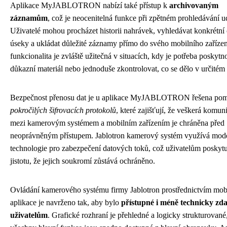
Aplikace MyJABLOTRON nabízí také přístup k
archivovaným
záznamům
, což je neocenitelná funkce při zpětném prohledávání ud
Uživatelé mohou procházet historii nahrávek, vyhledávat konkrétní
úseky a ukládat důležité záznamy přímo do svého mobilního zařízen
funkcionalita je zvláště užitečná v situacích, kdy je potřeba poskytn
důkazní materiál nebo jednoduše zkontrolovat, co se dělo v určitém 
Bezpečnost přenosu dat je u aplikace MyJABLOTRON řešena po
pokročilých šifrovacích protokolů
, které zajišťují, že veškerá komun
mezi kamerovým systémem a mobilním zařízením je chráněna před
neoprávněným přístupem. Jablotron kamerový systém využívá mod
technologie pro zabezpečení datových toků, což uživatelům poskytu
jistotu, že jejich soukromí zůstává ochráněno.
Ovládání kamerového systému firmy Jablotron prostřednictvím mob
aplikace je navrženo tak, aby bylo
přístupné i méně technicky zd
uživatelům
. Grafické rozhraní je přehledné a logicky strukturované