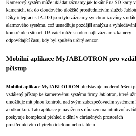
Kamerový systém může ukládat záznamy jak lokálně na SD karty v
kamerách, tak do cloudového úložiště prostřednictvím služeb Jablot
Díky integraci s JA-100 jsou tyto záznamy synchronizovány s událo
alarmového systému, což usnadňuje pozdější analýzu a vyhledávání
konkrétních situací. Uživatel může snadno najít záznam z kamery
odpovídající času, kdy byl spuštěn určitý senzor.
Mobilní aplikace MyJABLOTRON pro vzdá
přístup
Mobilní aplikace MyJABLOTRON
představuje moderní řešení p
vzdálený přístup ke kamerovému systému firmy Jablotron, které už
umožňuje mít plnou kontrolu nad svým zabezpečovacím systémem 
a odkudkoli. Tato aplikace je navržena s důrazem na intuitivní ovlád
poskytuje komplexní přehled o dění v chráněných prostorách
prostřednictvím chytrého telefonu nebo tabletu.