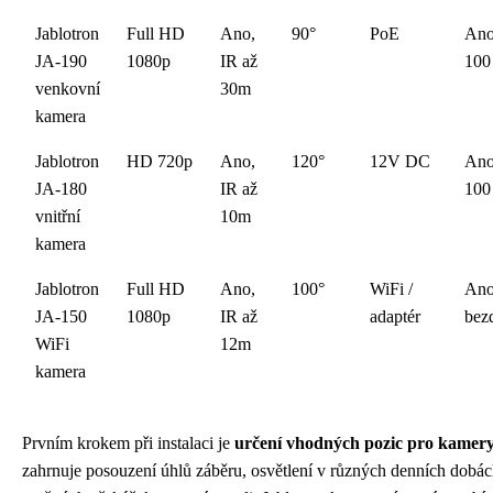
Jablotron
Full HD
Ano,
90°
PoE
Ano
JA-190
1080p
IR až
100
venkovní
30m
kamera
Jablotron
HD 720p
Ano,
120°
12V DC
Ano
JA-180
IR až
100
vnitřní
10m
kamera
Jablotron
Full HD
Ano,
100°
WiFi /
Ano
JA-150
1080p
IR až
adaptér
bez
WiFi
12m
kamera
Prvním krokem při instalaci je
určení vhodných pozic pro kamer
zahrnuje posouzení úhlů záběru, osvětlení v různých denních dobác