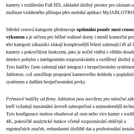
kamery s rozlišením Full HD, základní úložný prostor pro záznam a
možnost vzdáleného přístupu přes mobilní aplikaci MyJABLOTR
Střední cenová kategorie představuje
optimální poměr mezi cenou
výkonem
a je určena pro běžné rodinné domy i menší komerční pro
této kategorii zákazníci získají komplexnější řešení zahrnující tři až č
kamery s pokročilými funkcemi, jako je noční vidění s větším dosa
detekce pohybu s inteligentním rozpoznáváním a rozšířený úložný p
Tyto balíčky často zahrnují také integraci s bezpečnostním systéme
Jablotron, což umožňuje propojení kamerového dohledu s poplašn
systémem a dalšími bezpečnostními prvky.
Prémiové balíčky od firmy Jablotron jsou navrženy pro náročné zák
kteří vyžadují maximální úroveň zabezpečení a nejmodernější techn
Tyto konfigurace mohou obsahovat až osm nebo více kamer s rozli
4K, pokročilé analytické funkce včetně rozpoznávání obličejů a
registračních značek, redundantní úložiště dat a profesionální instala