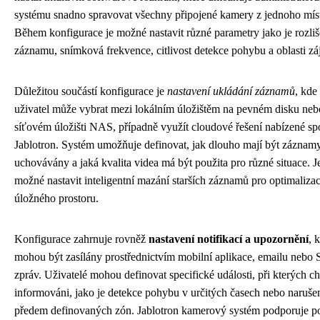
systému snadno spravovat všechny připojené kamery z jednoho mís
Během konfigurace je možné nastavit různé parametry jako je rozliš
záznamu, snímková frekvence, citlivost detekce pohybu a oblasti z
Důležitou součástí konfigurace je
nastavení ukládání záznamů
, kde 
uživatel může vybrat mezi lokálním úložištěm na pevném disku neb
síťovém úložišti NAS, případně využít cloudové řešení nabízené sp
Jablotron. Systém umožňuje definovat, jak dlouho mají být záznam
uchovávány a jaká kvalita videa má být použita pro různé situace. J
možné nastavit inteligentní mazání starších záznamů pro optimalizac
úložného prostoru.
Konfigurace zahrnuje rovněž
nastavení notifikací a upozornění
, 
mohou být zasílány prostřednictvím mobilní aplikace, emailu nebo
zpráv. Uživatelé mohou definovat specifické události, při kterých cht
informováni, jako je detekce pohybu v určitých časech nebo naruše
předem definovaných zón. Jablotron kamerový systém podporuje po