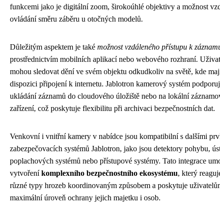
funkcemi jako je digitální zoom, širokoúhlé objektivy a možnost v
ovládání směru záběru u otočných modelů.
Důležitým aspektem je také
možnost vzdáleného přístupu k záznam
prostřednictvím mobilních aplikací nebo webového rozhraní. Uživat
mohou sledovat dění ve svém objektu odkudkoliv na světě, kde maj
dispozici připojení k internetu. Jablotron kamerový systém podporuj
ukládání záznamů do cloudového úložiště nebo na lokální záznamo
zařízení, což poskytuje flexibilitu při archivaci bezpečnostních dat.
Venkovní i vnitřní kamery v nabídce jsou kompatibilní s dalšími pr
zabezpečovacích systémů Jablotron, jako jsou detektory pohybu, ús
poplachových systémů nebo přístupové systémy. Tato integrace um
vytvoření
komplexního bezpečnostního ekosystému
, který reaguj
různé typy hrozeb koordinovaným způsobem a poskytuje uživatel
maximální úroveň ochrany jejich majetku i osob.