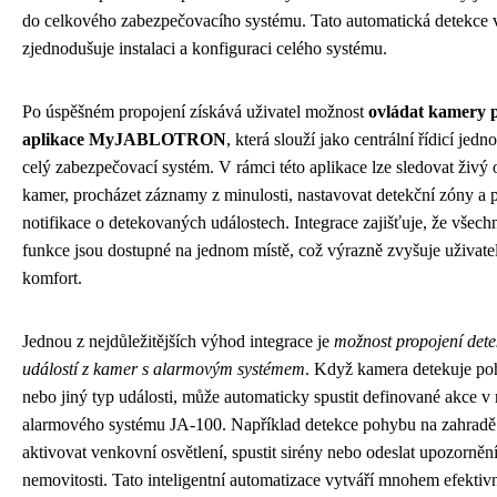
do celkového zabezpečovacího systému. Tato automatická detekce 
zjednodušuje instalaci a konfiguraci celého systému.
Po úspěšném propojení získává uživatel možnost
ovládat kamery 
aplikace MyJABLOTRON
, která slouží jako centrální řídicí jedn
celý zabezpečovací systém. V rámci této aplikace lze sledovat živý 
kamer, procházet záznamy z minulosti, nastavovat detekční zóny a p
notifikace o detekovaných událostech. Integrace zajišťuje, že všech
funkce jsou dostupné na jednom místě, což výrazně zvyšuje uživate
komfort.
Jednou z nejdůležitějších výhod integrace je
možnost propojení dete
událostí z kamer s alarmovým systémem
. Když kamera detekuje p
nebo jiný typ události, může automaticky spustit definované akce v
alarmového systému JA-100. Například detekce pohybu na zahrad
aktivovat venkovní osvětlení, spustit sirény nebo odeslat upozornění
nemovitosti. Tato inteligentní automatizace vytváří mnohem efektivn