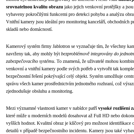
srovnatelnou kvalitu obrazu
jako jejich venkovní protějšky a jsou
vybaveny pokročilými funkcemi pro detekci pohybu a analýzu obra
Vnitřní kamery jsou ideální pro monitoring kanceláří, obchodních pr
skladů nebo domácností.
Kamerový systém firmy Jablotron se vyznačuje tím, že všechny ka
navrženy tak, aby mohly být
bezproblémově integrovány do jednot
zabezpečovacího systému
. To znamená, že uživatelé mohou kombin
venkovní a vnitřní kamery podle svých potřeb a vytvořit tak kompl
bezpečnostní řešení pokrývající celý objekt. Systém umožňuje centr
správu všech kamer prostřednictvím jednotného rozhraní, což výraz
zjednodušuje obsluhu a monitoring.
Mezi významné vlastnosti kamer v nabídce patří
vysoké rozlišení
které může u moderních modelů dosahovat až Full HD nebo dokon
vyšších hodnot. Kvalitní obraz je klíčový pro možnost identifikace 
detailů v případě bezpečnostního incidentu. Kamery jsou také vyba