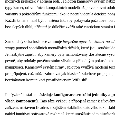
možných překážek v zorném poli. Jablotron kamerový systém nabíz
typy kamer, od vnitřních kompaktních modelů až po venkovní odol
varianty s pokročilými funkcemi jako je noční vidění a detekce poh
Každá kamera musí být umístěna tak, aby pokrývala požadovanou o
bez slepých úhlů, přičemž je důležité zvážit také estetickou stránku i
Samotná fyzická instalace zahrnuje
bezpečné upevnění kamer na zd
stropy
pomocí speciálních montážních držáků, které jsou součástí d
Je nezbytné zajistit, aby kamery byly namontovány dostatečně vyso
pevně, aby odolaly povětrnostním vlivům a případným pokusům o
manipulaci. Kamerový systém firmy Jablotron využívá moderní tec
pro připojení, což může zahrnovat jak klasické kabelové propojení, 
bezdrátovou komunikaci prostřednictvím WiFi sítě.
Po fyzické instalaci následuje
konfigurace centrální jednotky a p
všech komponentů
. Tato fáze vyžaduje připojení kamer k síťovém
zařízení, nastavení IP adres a zajištění stabilního datového toku. Jab
nabízí intuitivní softwarové rozhraní, které umožňuje administrátor