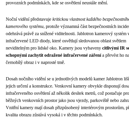
provozních podmínkách, kde se osvětlení neustále mění.
Noční vidění představuje
kritickou vlastnost každého bezpečnostníh
kamerového systému
, protože významná část bezpečnostních incide
odehrává právě za snížené viditelnosti. Jablotron kamerový systém 
infračervené LED diody, které osvětlují sledovanou oblast světlem
neviditelným pro lidské oko. Kamery jsou vybaveny
citlivými IR 
schopnými zachytit odražené infračervené záření
a převést ho na
černobílý obraz i v naprosté tmě.
Dosah nočního vidění se u jednotlivých modelů kamer Jablotron liš
jejich určení a konstrukce. Venkovní kamery obvykle disponují do
infračerveného osvětlení až několik desítek metrů, což postačuje pro
běžných venkovních prostor jako jsou vjezdy, parkoviště nebo zahr
Vnitřní kamery mají dosah přizpůsobený interiérovým prostorům, p
kvalita obrazu zůstává vysoká i v těchto podmínkách.