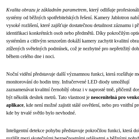
Kvalita obrazu je základním parametrem
, který odlišuje profesionál
systémy od běžných spotřebitelských řešení. Kamery Jablotron nabí
vysoké rozlišení, které zajišťuje dostatečnou detailnost záznamu i př
identifikaci konkrétních osob nebo předmětů. Díky pokročilým opt
systémům a citlivým senzorům dokáží kamery zachytit kvalitní obraz
ztížených světelných podmínek, což je nezbytné pro nepřetržitý doh
během celého dne i noci.
Noční vidění představuje další významnou funkci, která rozšiřuje m
monitorování do hodin tmy. Infračervené LED diody umožňují
zaznamenávat kvalitní černobílý obraz i v naprosté tmě, přičemž d
být několik desítek metrů. Tato vlastnost je
neocenitelná pro venk
aplikace
, kde není možné zajistit stálé osvětlení, nebo pro vnitřní pr
kde by trvalé světlo bylo nevhodné.
Inteligentní detekce pohybu představuje pokročilou funkci, která d
rozlišit mezi skutečnými bezpečnostními událostmi a běžnými pohyb