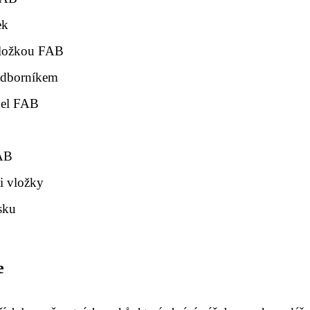
ek
 vložkou FAB
odborníkem
del FAB
FAB
i vložky
sku
e