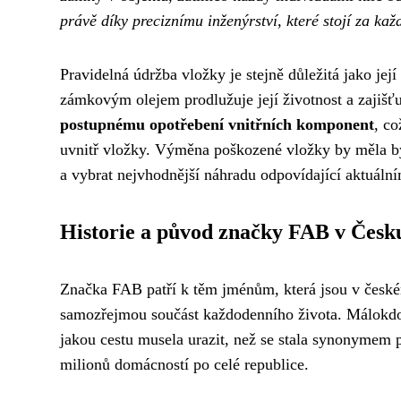
právě díky preciznímu inženýrství, které stojí za ka
Pravidelná údržba vložky je stejně důležitá jako je
zámkovým olejem prodlužuje její životnost a zajiš
postupnému opotřebení vnitřních komponent
, c
uvnitř vložky. Výměna poškozené vložky by měla bý
a vybrat nejvhodnější náhradu odpovídající aktuál
Historie a původ značky FAB v Česk
Značka FAB patří k těm jménům, která jsou v českém 
samozřejmou součást každodenního života. Málokdo 
jakou cestu musela urazit, než se stala synonymem 
milionů domácností po celé republice.