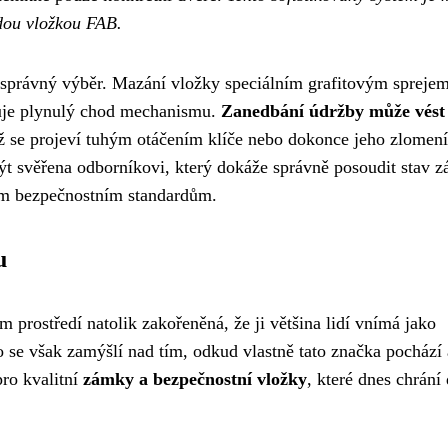
ždou vložkou FAB.
jí správný výběr. Mazání vložky speciálním grafitovým spreje
ťuje plynulý chod mechanismu.
Zanedbání údržby může vést
ož se projeví tuhým otáčením klíče nebo dokonce jeho zlomen
t svěřena odborníkovi, který dokáže správně posoudit stav 
ním bezpečnostním standardům.
u
prostředí natolik zakořeněná, že ji většina lidí vnímá jako
se však zamýšlí nad tím, odkud vlastně tato značka pochází 
pro kvalitní
zámky a bezpečnostní vložky
, které dnes chrání