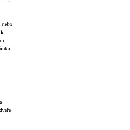
m nebo
 k
ím
zámku
a
 dveře