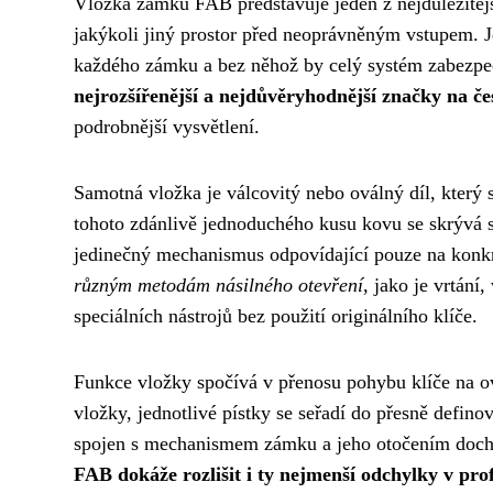
Vložka zámku FAB představuje jeden z nejdůležitějš
jakýkoli jiný prostor před neoprávněným vstupem. 
každého zámku a bez něhož by celý systém zabezpe
nejrozšířenější a nejdůvěryhodnější značky na č
podrobnější vysvětlení.
Samotná vložka je válcovitý nebo oválný díl, který 
tohoto zdánlivě jednoduchého kusu kovu se skrývá sl
jedinečný mechanismus odpovídající pouze na konkr
různým metodám násilného otevření
, jako je vrtán
speciálních nástrojů bez použití originálního klíče.
Funkce vložky spočívá v přenosu pohybu klíče na o
vložky, jednotlivé pístky se seřadí do přesně defino
spojen s mechanismem zámku a jeho otočením doch
FAB dokáže rozlišit i ty nejmenší odchylky v prof