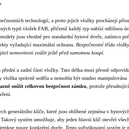
n.
čnostních technologií, a proto jejich vložky procházejí pří
různých typů vložek FAB, přičemž každý typ nabízí odlišnou ú
í modely jsou vhodné pro standardní bytové dveře, zatímco pr
bjekty vyžadující maximální ochranu.
Bezpečnostní třída vložky
tel nemovitosti zvážit ještě před samotnou koupí.
a přední a zadní části vložky. Tato délka musí přesně odpovíd
y vložka správně seděla a nemohla být snadno manipulována
azně snížit celkovou bezpečnost zámku
, protože přesahující
vření.
ch generálního klíče, které jsou oblíbené zejména v bytovýc
 Takový systém umožňuje, aby jeden hlavní klíč otevřel všec
odemkne pouze konkrétní dveře.
Tento sofistikovaný systém je