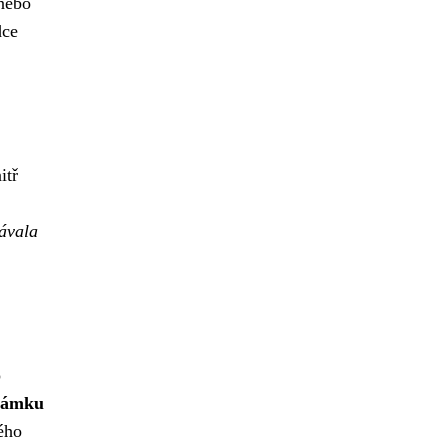
 nebo
dce
itř
ávala
o
 zámku
ého