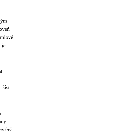
sným
roveň
émiové
 je
at
 část
h
hny
 možný