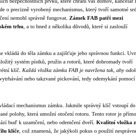
ích bezpečnostních prvků, které chrání váš domov, kancelář
Jde o precizně vyrobený mechanismus, který tvoří samotné sr
čení nemohl správně fungovat.
Zámek FAB patří mezi
eském trhu
, a to hned z několika důvodů, které si zaslouží
se vkládá do těla zámku a zajišťuje jeho správnou funkci. Uvn
ožitý systém pístků, pružin a rotorů, které dohromady tvoří
étní klíč.
Každá vložka zámku FAB je navržena tak, aby odol
í, vytrhávání nebo takzvané pickování, tedy odemykání pomocí
vládací mechanismus zámku. Jakmile správný klíč vstoupí do
vané polohy, která umožní otočení rotoru. Tento rotor je přím
ází buď k uzamčení, nebo odemčení dveří.
Kvalitní vložka
ilu klíče
, což znamená, že jakýkoli pokus o použití nesprávn