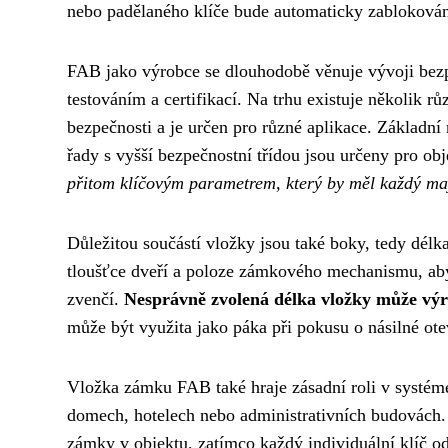
nebo padělaného klíče bude automaticky zabloková
FAB jako výrobce se dlouhodobě věnuje vývoji bezpe
testováním a certifikací. Na trhu existuje několik 
bezpečnosti a je určen pro různé aplikace. Základn
řady s vyšší bezpečnostní třídou jsou určeny pro o
přitom klíčovým parametrem, který by měl každý maji
Důležitou součástí vložky jsou také boky, tedy délk
tloušťce dveří a poloze zámkového mechanismu, ab
zvenčí.
Nesprávně zvolená délka vložky může výr
může být využita jako páka při pokusu o násilné ote
Vložka zámku FAB také hraje zásadní roli v systéme
domech, hotelech nebo administrativních budovách.
zámky v objektu, zatímco každý individuální klíč 