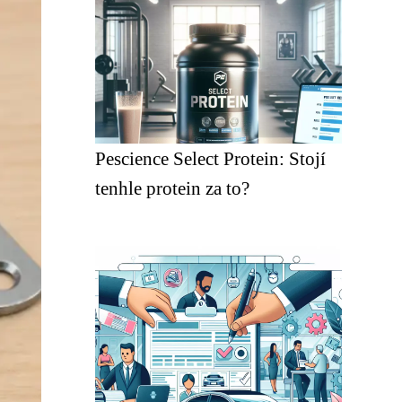
Pescience Select Protein: Stojí
tenhle protein za to?