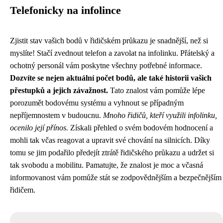
Telefonicky na infolince
Zjistit stav vašich bodů v řidičském průkazu je snadnější, než si
myslíte! Stačí zvednout telefon a zavolat na infolinku. Přátelský a
ochotný personál vám poskytne všechny potřebné informace.
Dozvíte se nejen aktuální počet bodů, ale také historii vašich
přestupků a jejich závažnost.
Tato znalost vám pomůže lépe
porozumět bodovému systému a vyhnout se případným
nepříjemnostem v budoucnu.
Mnoho řidičů, kteří využili infolinku,
ocenilo její přínos.
Získali přehled o svém bodovém hodnocení a
mohli tak včas reagovat a upravit své chování na silnicích. Díky
tomu se jim podařilo předejít ztrátě řidičského průkazu a udržet si
tak svobodu a mobilitu. Pamatujte, že znalost je moc a včasná
informovanost vám pomůže stát se zodpovědnějším a bezpečnějším
řidičem.