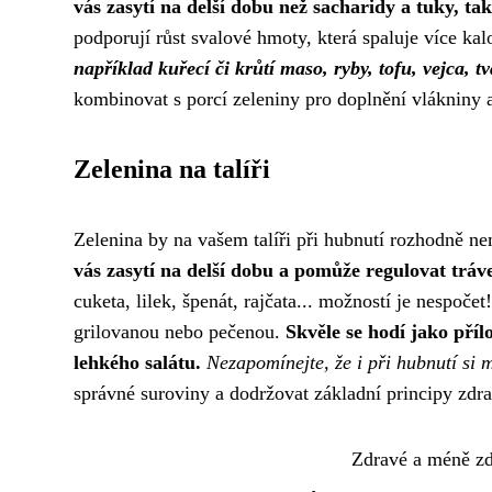
vás zasytí na delší dobu než sacharidy a tuky, ta
podporují růst svalové hmoty, která spaluje více kalo
například kuřecí či krůtí maso, ryby, tofu, vejca, t
kombinovat s porcí zeleniny pro doplnění vlákniny 
Zelenina na talíři
Zelenina by na vašem talíři při hubnutí rozhodně n
vás zasytí na delší dobu a pomůže regulovat tráve
cuketa, lilek, špenát, rajčata... možností je nespo
grilovanou nebo pečenou.
Skvěle se hodí jako pří
lehkého salátu.
Nezapomínejte, že i při hubnutí si 
správné suroviny a dodržovat základní principy zdr
Zdravé a méně zdr