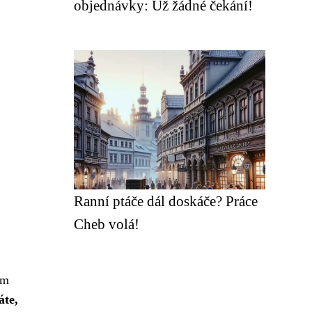
objednávky: Už žádné čekání!
Ranní ptáče dál doskáče? Práce
Cheb volá!
im
áte,