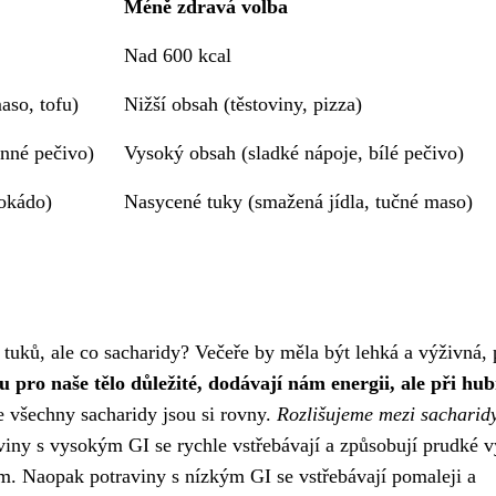
Méně zdravá volba
Nad 600 kcal
aso, tofu)
Nižší obsah (těstoviny, pizza)
rnné pečivo)
Vysoký obsah (sladké nápoje, bílé pečivo)
vokádo)
Nasycené tuky (smažená jídla, tučné maso)
tuků, ale co sacharidy? Večeře by měla být lehká a výživná, 
u pro naše tělo důležité, dodávají nám energii, ale při hub
 všechny sacharidy jsou si rovny.
Rozlišujeme mezi sacharidy
iny s vysokým GI se rychle vstřebávají a způsobují prudké 
ím. Naopak potraviny s nízkým GI se vstřebávají pomaleji a