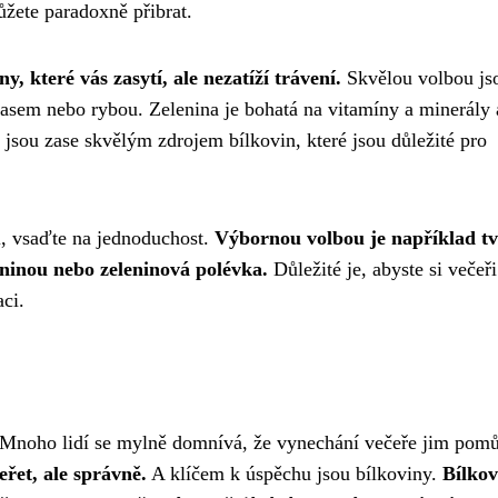
žete paradoxně přibrat.
y, které vás zasytí, ale nezatíží trávení.
Skvělou volbou js
asem nebo rybou. Zelenina je bohatá na vitamíny a minerály 
jsou zase skvělým zdrojem bílkovin, které jsou důležité pro
, vsaďte na jednoduchost.
Výbornou volbou je například t
eninou nebo zeleninová polévka.
Důležité je, abyste si večeři
aci.
 Mnoho lidí se mylně domnívá, že vynechání večeře jim pom
eřet, ale správně.
A klíčem k úspěchu jsou bílkoviny.
Bílkov