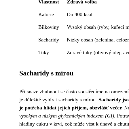
Vlastnost
Zdravá volba
Kalorie
Do 400 kcal
Bílkoviny
Vysoký obsah (ryby, kuřecí m
Sacharidy
Nízký obsah (zelenina, celoz
Tuky
Zdravé tuky (olivový olej, a
Sacharidy s mírou
Při snaze zhubnout se často soustředíme na omezení 
je důležité vybírat sacharidy s mírou.
Sacharidy jso
je potřeba hlídat jejich příjem, obzvlášť večer.
Ne
vysokým a nízkým glykemickým indexem (GI).
Potrav
hladiny cukru v krvi, což může vést k únavě a chut