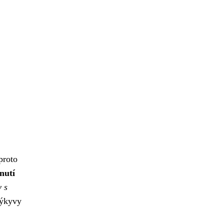
proto
nutí
 s
výkyvy