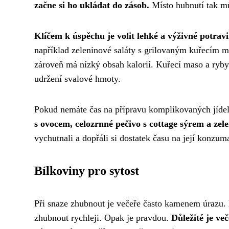
začne si ho ukládat do zásob.
Místo hubnutí tak mů
Klíčem k úspěchu je volit lehké a výživné potravin
například zeleninové saláty s grilovaným kuřecím m
zároveň má nízký obsah kalorií. Kuřecí maso a ryby 
udržení svalové hmoty.
Pokud nemáte čas na přípravu komplikovaných jídel
s ovocem, celozrnné pečivo s cottage sýrem a zel
vychutnali a dopřáli si dostatek času na její konzum
Bílkoviny pro sytost
Při snaze zhubnout je večeře často kamenem úrazu.
zhubnout rychleji. Opak je pravdou.
Důležité je več