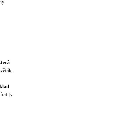
ny
která
věták,
áklad
írat ty