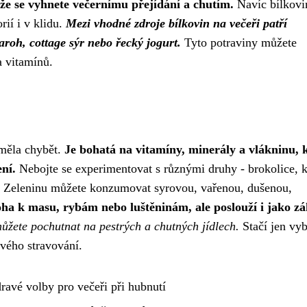
kže se vyhnete večernímu přejídání a chutím.
Navíc bílkovi
rií i v klidu.
Mezi vhodné zdroje bílkovin na večeři patří
varoh, cottage sýr nebo řecký jogurt.
Tyto potraviny můžete
a vitamínů.
eměla chybět.
Je bohatá na vitamíny, minerály a vlákninu, 
ní.
Nebojte se experimentovat s různými druhy - brokolice, k
čet! Zeleninu můžete konzumovat syrovou, vařenou, dušenou,
loha k masu, rybám nebo luštěninám, ale poslouží i jako z
můžete pochutnat na pestrých a chutných jídlech.
Stačí jen vyb
avého stravování.
avé volby pro večeři při hubnutí