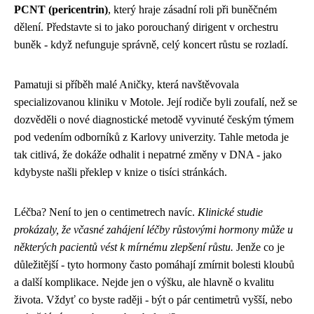
PCNT (pericentrin)
, který hraje zásadní roli při buněčném
dělení. Představte si to jako porouchaný dirigent v orchestru
buněk - když nefunguje správně, celý koncert růstu se rozladí.
Pamatuji si příběh malé Aničky, která navštěvovala
specializovanou kliniku v Motole. Její rodiče byli zoufalí, než se
dozvěděli o nové diagnostické metodě vyvinuté českým týmem
pod vedením odborníků z Karlovy univerzity. Tahle metoda je
tak citlivá, že dokáže odhalit i nepatrné změny v DNA - jako
kdybyste našli překlep v knize o tisíci stránkách.
Léčba? Není to jen o centimetrech navíc.
Klinické studie
prokázaly, že včasné zahájení léčby růstovými hormony může u
některých pacientů vést k mírnému zlepšení růstu.
Jenže co je
důležitější - tyto hormony často pomáhají zmírnit bolesti kloubů
a další komplikace. Nejde jen o výšku, ale hlavně o kvalitu
života. Vždyť co byste raději - být o pár centimetrů vyšší, nebo