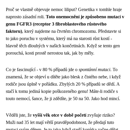
Proč se vlastně objevuje nemoc liliput? Genetika v tomhle hraje
naprosto zásadní roli.
Toto onemocnění je způsobeno mutací v
genu FGFR3 (receptor 3 fibroblastového růstového
faktoru)
, který najdeme na čtvrtém chromozomu. Představte si
to jako poruchu v systému, který má na starosti růst kostí -
hlavně těch dlouhých v našich končetinách. Když se tento gen
porouchá, kosti prostě nerostou tak, jak by měly.
Co je fascinující - v 80 % případů jde o
spontánní mutaci
. To
znamená, že se objeví u dítěte jako blesk z čistého nebe, i když
rodiče jsou úplně v pořádku. Zbylých 20 % případů se dědí. A
stačí k tomu jediná kopie poškozeného genu! Máte-li rodiče s
touto nemocí, šance, že ji zdědíte, je 50 na 50. Jako hod mincí.
Věděli jste, že
vyšší věk otce v době početí
zvyšuje riziko?
Muži nad 35 let mají větší pravděpodobnost, že předají tuto
mutaci svým dětem. Je to jako když starší kopírka začne dělat