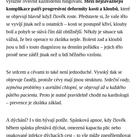
výrazně ovlivnit každodenní fungování.
Mezi nejzávažnější
komplikace patří progresivní deformity kostí a kloubů
, které
se objevují hlavně když člověk roste. Představte si, že vaše tělo
se vyvíjí jinak než u ostatních – kosti se postupně křiví, klouby
bolí a pohyb se stává čím dál obtížnější. Někdy je situace tak
vážná, že bez operace to zkrátka nejde. Bolesti zad a kloubů
jsou u lidí s touto diagnózou na denním pořádku – jejich tělo
prostě nese zátěž jinak než u lidí běžného vzrůstu.
Se srdcem a cévami to také není jednoduché. Vysoký tlak se
objevuje častěji, protože cévy mají jinou strukturu.
Srdeční vady,
zejména problémy s aortální chlopní, se objevují až u každého
pátého pacienta
. Proto je nutné pravidelně chodit na kardiologii
– prevence je zkrátka základ.
A dýchání? I s tím bývají potíže. Spánková apnoe, kdy člověk
během spánku přestává dýchat, omezená kapacita plic nebo
opakované infekce dýchacích cest – to vše může znepříjemňovat