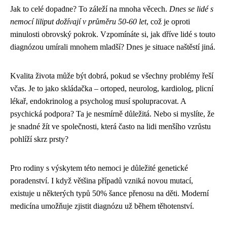
Jak to celé dopadne? To záleží na mnoha věcech.
Dnes se lidé s
nemocí liliput dožívají v průměru 50-60 let
, což je oproti
minulosti obrovský pokrok. Vzpomínáte si, jak dříve lidé s touto
diagnózou umírali mnohem mladší? Dnes je situace naštěstí jiná.
Kvalita života může být dobrá, pokud se všechny problémy řeší
včas. Je to jako skládačka – ortoped, neurolog, kardiolog, plicní
lékař, endokrinolog a psycholog musí spolupracovat. A
psychická podpora? Ta je nesmírně důležitá. Nebo si myslíte, že
je snadné žít ve společnosti, která často na lidi menšího vzrůstu
pohlíží skrz prsty?
Pro rodiny s výskytem této nemoci je důležité genetické
poradenství. I když většina případů vzniká novou mutací,
existuje u některých typů 50% šance přenosu na děti. Moderní
medicína umožňuje zjistit diagnózu už během těhotenství.