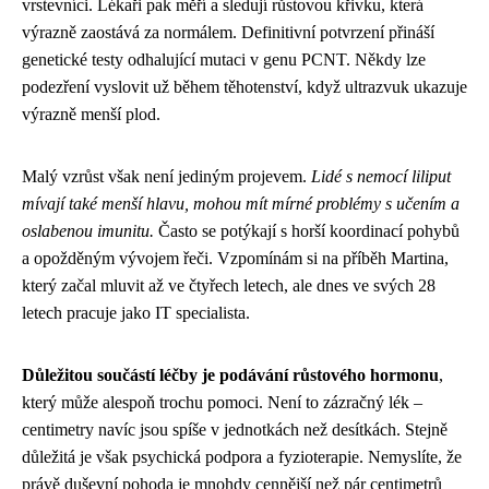
vrstevníci. Lékaři pak měří a sledují růstovou křivku, která
výrazně zaostává za normálem. Definitivní potvrzení přináší
genetické testy odhalující mutaci v genu PCNT. Někdy lze
podezření vyslovit už během těhotenství, když ultrazvuk ukazuje
výrazně menší plod.
Malý vzrůst však není jediným projevem.
Lidé s nemocí liliput
mívají také menší hlavu, mohou mít mírné problémy s učením a
oslabenou imunitu.
Často se potýkají s horší koordinací pohybů
a opožděným vývojem řeči. Vzpomínám si na příběh Martina,
který začal mluvit až ve čtyřech letech, ale dnes ve svých 28
letech pracuje jako IT specialista.
Důležitou součástí léčby je podávání růstového hormonu
,
který může alespoň trochu pomoci. Není to zázračný lék –
centimetry navíc jsou spíše v jednotkách než desítkách. Stejně
důležitá je však psychická podpora a fyzioterapie. Nemyslíte, že
právě duševní pohoda je mnohdy cennější než pár centimetrů