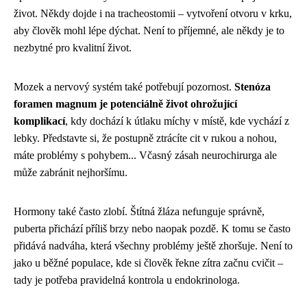
život. Někdy dojde i na tracheostomii – vytvoření otvoru v krku,
aby člověk mohl lépe dýchat. Není to příjemné, ale někdy je to
nezbytné pro kvalitní život.
Mozek a nervový systém také potřebují pozornost.
Stenóza
foramen magnum je potenciálně život ohrožující
komplikací
, kdy dochází k útlaku míchy v místě, kde vychází z
lebky. Představte si, že postupně ztrácíte cit v rukou a nohou,
máte problémy s pohybem... Včasný zásah neurochirurga ale
může zabránit nejhoršímu.
Hormony také často zlobí. Štítná žláza nefunguje správně,
puberta přichází příliš brzy nebo naopak pozdě. K tomu se často
přidává nadváha, která všechny problémy ještě zhoršuje. Není to
jako u běžné populace, kde si člověk řekne zítra začnu cvičit –
tady je potřeba pravidelná kontrola u endokrinologa.