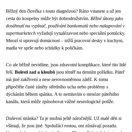
Běžný den člověka s touto diagnózou? Ráno vstanete a už jen
cesta do koupelny může být dobrodružstvím.
Běžné úkony jako
dosáhnutí na vypínač, používání bankomatů nebo nakupování v
supermarketech
vyžadují vynalézavost nebo speciální pomůcky.
Mnozí si upravují domácnost – nižší pracovní desky v kuchyni,
madla ve sprše nebo schůdky k poličkám.
Co ale běžně nevidíme, jsou zdravotní komplikace, které tito lidé
řeší.
Bolesti zad a kloubů
jsou téměř na denním pořádku. Páteř
má jiné zakřivení a nese nerovnoměrnou zátěž. K tomu
připočtěte časté záněty středního ucha nebo problémy s
dýcháním během spánku. A to nemluvím o stenóze páteřního
kanálu, která může způsobovat vážné neurologické potíže.
Duševní stránka? Ta je možná ještě náročnější. Už malé děti si
všímají, že jsou jiné. Spolužáci rostou, oni zůstávají pozadu.