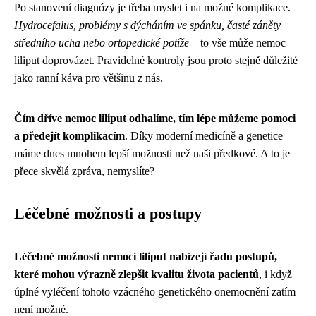
Po stanovení diagnózy je třeba myslet i na možné komplikace.
Hydrocefalus, problémy s dýcháním ve spánku, časté záněty
středního ucha nebo ortopedické potíže
– to vše může nemoc
liliput doprovázet. Pravidelné kontroly jsou proto stejně důležité
jako ranní káva pro většinu z nás.
Čím dříve nemoc liliput odhalíme, tím lépe můžeme pomoci
a předejít komplikacím
. Díky moderní medicíně a genetice
máme dnes mnohem lepší možnosti než naši předkové. A to je
přece skvělá zpráva, nemyslíte?
Léčebné možnosti a postupy
Léčebné možnosti nemoci liliput nabízejí řadu postupů,
které mohou výrazně zlepšit kvalitu života pacientů
, i když
úplné vyléčení tohoto vzácného genetického onemocnění zatím
není možné.