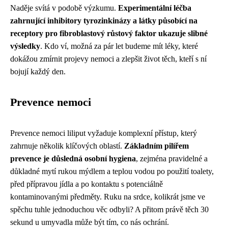
Naděje svítá v podobě výzkumu.
Experimentální léčba
zahrnující inhibitory tyrozinkinázy a látky působící na
receptory pro fibroblastový růstový faktor ukazuje slibné
výsledky
. Kdo ví, možná za pár let budeme mít léky, které
dokážou zmírnit projevy nemoci a zlepšit život těch, kteří s ní
bojují každý den.
Prevence nemoci
Prevence nemoci liliput vyžaduje komplexní přístup, který
zahrnuje několik klíčových oblastí.
Základním pilířem
prevence je důsledná osobní hygiena
, zejména pravidelné a
důkladné mytí rukou mýdlem a teplou vodou po použití toalety,
před přípravou jídla a po kontaktu s potenciálně
kontaminovanými předměty. Ruku na srdce, kolikrát jsme ve
spěchu tuhle jednoduchou věc odbyli? A přitom právě těch 30
sekund u umyvadla může být tím, co nás ochrání.