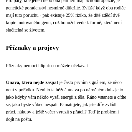
Pro páry, kde jeden nebo oba partneři mají achondroplazie, je
genetické poradenství nesmírně důležité. Zvlášť když oba rodiče
mají tuto poruchu - pak existuje 25% riziko, že dítě zdědí dvě
kopie mutovaného genu, což bohužel vede k formě, která není
slučitelná se životem.
Příznaky a projevy
Příznaky nemoci liliput: co můžete očekávat
Únava, která nejde zaspat
je často prvním signálem, že něco
není v pořádku. Není to ta běžná únava po náročném dni - je to
jako kdyby vám někdo vysál energii z těla. Ráno vstanete a cítíte
se, jako byste vůbec nespali. Pamatujete, jak jste dřív zvládli
práci, nákupy a ještě večer vyrazit s přáteli? Teď je problém i
dojít na poštu.