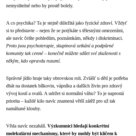
nemyslitelné nebo by prostě bolely.
A co psychika? Ta je stejně důležitá jako fyzické zdraví. Vždyť
si to představte – nejen že se potýkáte s tělesnými omezeními,
ale navíc čelíte pohledům, poznámkám, někdy i diskriminaci.
Proto jsou psychoterapie, skupinová setkání a podpůrné
komunity tak cenné – konečně můžete sdílet své zkušenosti s
někým, kdo opravdu rozumí.
Správné jídlo hraje taky obrovskou roli. Zvlášť u dětí je potřeba
dbát na dostatek bílkovin, vápníku a dalších živin pro zdravý
vývoj kostí a svalů. A udržet si normální váhu? To je naprostá
priorita – každé kilo navíc znamená větší zátěž pro už tak
namáhané klouby.
Věda navíc nezahálí.
Výzkumníci hledají konkrétní
molekulární mechanismy, které by mohly být klíčem k