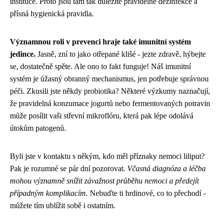
instituce. Proto jsou tam tak důležité pravidelné dezinfekce a
přísná hygienická pravidla.
Významnou roli v prevenci hraje také imunitní systém
jedince.
Jasně, zní to jako otřepané klišé - jezte zdravě, hýbejte
se, dostatečně spěte. Ale ono to fakt funguje! Náš imunitní
systém je úžasný obranný mechanismus, jen potřebuje správnou
péči. Zkusili jste někdy probiotika? Některé výzkumy naznačují,
že pravidelná konzumace jogurtů nebo fermentovaných potravin
může posílit vaši střevní mikroflóru, která pak lépe odolává
útokům patogenů.
Byli jste v kontaktu s někým, kdo měl příznaky nemoci liliput?
Pak je rozumné se pár dní pozorovat.
Včasná diagnóza a léčba
mohou významně snížit závažnost průběhu nemoci a předejít
případným komplikacím.
Nebuďte ti hrdinové, co to přechodí -
můžete tím ublížit sobě i ostatním.