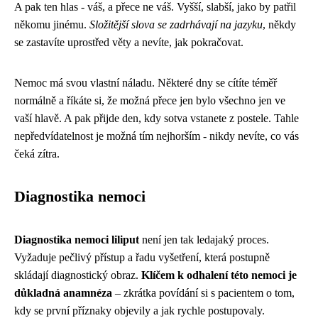
A pak ten hlas - váš, a přece ne váš. Vyšší, slabší, jako by patřil
někomu jinému.
Složitější slova se zadrhávají na jazyku
, někdy
se zastavíte uprostřed věty a nevíte, jak pokračovat.
Nemoc má svou vlastní náladu. Některé dny se cítíte téměř
normálně a říkáte si, že možná přece jen bylo všechno jen ve
vaší hlavě. A pak přijde den, kdy sotva vstanete z postele. Tahle
nepředvídatelnost je možná tím nejhorším - nikdy nevíte, co vás
čeká zítra.
Diagnostika nemoci
Diagnostika nemoci liliput
není jen tak ledajaký proces.
Vyžaduje pečlivý přístup a řadu vyšetření, která postupně
skládají diagnostický obraz.
Klíčem k odhalení této nemoci je
důkladná anamnéza
– zkrátka povídání si s pacientem o tom,
kdy se první příznaky objevily a jak rychle postupovaly.