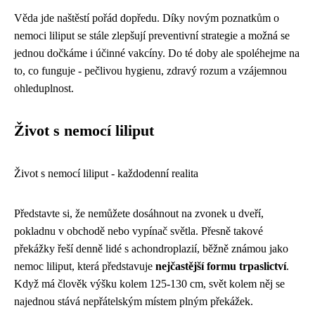
Věda jde naštěstí pořád dopředu. Díky novým poznatkům o
nemoci liliput se stále zlepšují preventivní strategie a možná se
jednou dočkáme i účinné vakcíny. Do té doby ale spoléhejme na
to, co funguje - pečlivou hygienu, zdravý rozum a vzájemnou
ohleduplnost.
Život s nemocí liliput
Život s nemocí liliput - každodenní realita
Představte si, že nemůžete dosáhnout na zvonek u dveří,
pokladnu v obchodě nebo vypínač světla. Přesně takové
překážky řeší denně lidé s achondroplazií, běžně známou jako
nemoc liliput, která představuje
nejčastější formu trpaslictví
.
Když má člověk výšku kolem 125-130 cm, svět kolem něj se
najednou stává nepřátelským místem plným překážek.