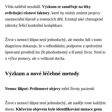
Věda naštěstí nezahálí.
Výzkum se zaměřuje na léky
ovlivňující růstové faktory
, které by mohly zmírnit projevy
onemocnění hlavně u rostoucích dětí. Existují také chirurgické
zákroky řešící konkrétní komplikace.
Život s nemocí liliput není jednoduchý, ale mnoho lidí s touto
diagnózou dokazuje, že s odhodláním, podporou a správnými
úpravami prostředí lze žít plnohodnotný a šťastný život. Není to
o výšce postavy, ale o velikosti ducha.
Výzkum a nové léčebné metody
Nemoc liliput: Průlomové objevy
mění životy pacientů
Život s nemocí liliput není jednoduchý, ale naděje roste každým
dnem.
Klíčovým objevem bylo identifikování mutace genu