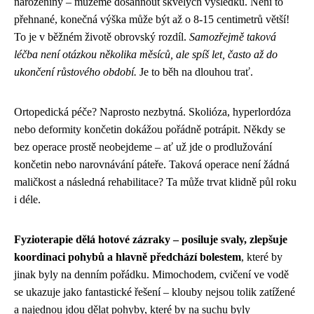
narozeniny – můžeme dosáhnout skvělých výsledků. Není to
přehnané, konečná výška může být až o 8-15 centimetrů větší!
To je v běžném životě obrovský rozdíl.
Samozřejmě taková
léčba není otázkou několika měsíců, ale spíš let, často až do
ukončení růstového období.
Je to běh na dlouhou trať.
Ortopedická péče? Naprosto nezbytná. Skolióza, hyperlordóza
nebo deformity končetin dokážou pořádně potrápit. Někdy se
bez operace prostě neobejdeme – ať už jde o prodlužování
končetin nebo narovnávání páteře. Taková operace není žádná
maličkost a následná rehabilitace? Ta může trvat klidně půl roku
i déle.
Fyzioterapie dělá hotové zázraky – posiluje svaly, zlepšuje
koordinaci pohybů a hlavně předchází bolestem
, které by
jinak byly na denním pořádku. Mimochodem, cvičení ve vodě
se ukazuje jako fantastické řešení – klouby nejsou tolik zatížené
a najednou jdou dělat pohyby, které by na suchu byly