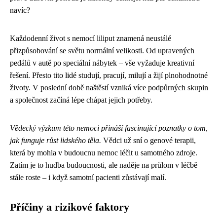
navíc?
Každodenní život s nemocí liliput znamená neustálé
přizpůsobování se světu normální velikosti. Od upravených
pedálů v autě po speciální nábytek – vše vyžaduje kreativní
řešení. Přesto tito lidé studují, pracují, milují a žijí plnohodnotné
životy. V poslední době naštěstí vzniká více podpůrných skupin
a společnost začíná lépe chápat jejich potřeby.
Vědecký výzkum této nemoci přináší fascinující poznatky o tom,
jak funguje růst lidského těla.
Vědci už sní o genové terapii,
která by mohla v budoucnu nemoc léčit u samotného zdroje.
Zatím je to hudba budoucnosti, ale naděje na průlom v léčbě
stále roste – i když samotní pacienti zůstávají malí.
Příčiny a rizikové faktory