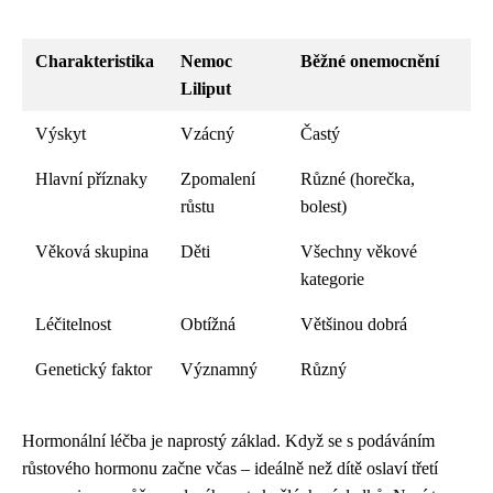
Charakteristika
Nemoc
Běžné onemocnění
Liliput
Výskyt
Vzácný
Častý
Hlavní příznaky
Zpomalení
Různé (horečka,
růstu
bolest)
Věková skupina
Děti
Všechny věkové
kategorie
Léčitelnost
Obtížná
Většinou dobrá
Genetický faktor
Významný
Různý
Hormonální léčba je naprostý základ. Když se s podáváním
růstového hormonu začne včas – ideálně než dítě oslaví třetí