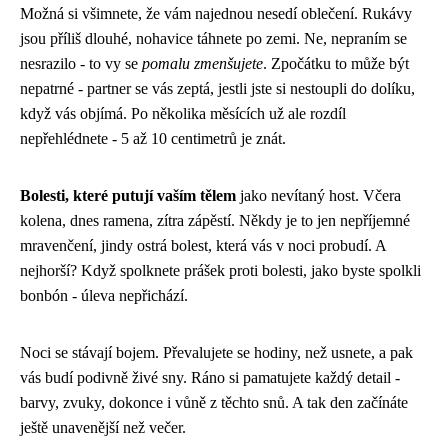
Možná si všimnete, že vám najednou nesedí oblečení. Rukávy
jsou příliš dlouhé, nohavice táhnete po zemi. Ne, nepraním se
nesrazilo - to vy se
pomalu zmenšujete
. Zpočátku to může být
nepatrné - partner se vás zeptá, jestli jste si nestoupli do dolíku,
když vás objímá. Po několika měsících už ale rozdíl
nepřehlédnete - 5 až 10 centimetrů je znát.
Bolesti, které putují vaším tělem
jako nevítaný host. Včera
kolena, dnes ramena, zítra zápěstí. Někdy je to jen nepříjemné
mravenčení, jindy ostrá bolest, která vás v noci probudí. A
nejhorší? Když spolknete prášek proti bolesti, jako byste spolkli
bonbón - úleva nepřichází.
Noci se stávají bojem. Převalujete se hodiny, než usnete, a pak
vás budí podivně živé sny. Ráno si pamatujete každý detail -
barvy, zvuky, dokonce i vůně z těchto snů. A tak den začínáte
ještě unavenější než večer.