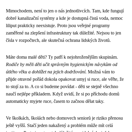
Mimochodem, není to jen o nás jednotlivcích. Tam, kde fungují
dobré kanalizační systémy a kde je dostupná čistá voda, nemoc
liliput prakticky neexistuje. Proto jsou veřejné programy
zaměřené na zlepšení infrastruktury tak důležité. Nejsou to jen
čísla v rozpočtech, ale skutečná ochrana lidských životů.
Máte doma malé děti? Ty patří k nejohroženějším skupinám.
Rodiče by měli děti učit správným hygienickým návykům od
útlého věku a dohlížet na jejich dodržování.
Možná vám to
přijde otravné pořád dokola opakovat umyj si ruce, ale věřte, že
to stojí za to. A co si budeme povídat - děti se stejně všechno
naučí nejlépe příkladem. Když uvidí, že si po příchodu domů
automaticky myjete ruce, časem to začnou dělat taky.
Ve školkách, školách nebo domovech seniorů je riziko přenosu
ještě vyšší. Stačí jeden nakažený a problém může mít celá