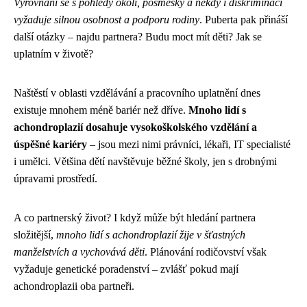
Vyrovnání se s pohledy okolí, posměšky a někdy i diskriminací
vyžaduje silnou osobnost a podporu rodiny
. Puberta pak přináší
další otázky – najdu partnera? Budu moct mít děti? Jak se
uplatním v životě?
Naštěstí v oblasti vzdělávání a pracovního uplatnění dnes
existuje mnohem méně bariér než dříve.
Mnoho lidí s
achondroplazií dosahuje vysokoškolského vzdělání a
úspěšné kariéry
– jsou mezi nimi právníci, lékaři, IT specialisté
i umělci. Většina dětí navštěvuje běžné školy, jen s drobnými
úpravami prostředí.
A co partnerský život? I když může být hledání partnera
složitější,
mnoho lidí s achondroplazií žije v šťastných
manželstvích a vychovává děti
. Plánování rodičovství však
vyžaduje genetické poradenství – zvlášť pokud mají
achondroplazii oba partneři.