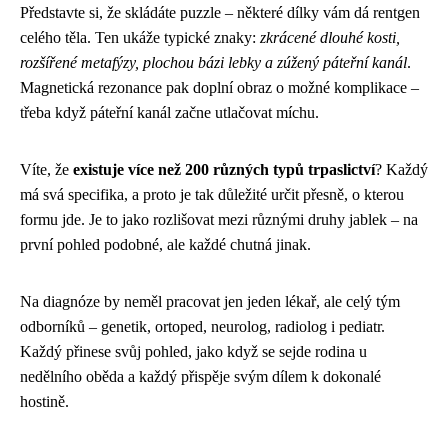
Představte si, že skládáte puzzle – některé dílky vám dá rentgen
celého těla. Ten ukáže typické znaky:
zkrácené dlouhé kosti,
rozšířené metafýzy, plochou bázi lebky a zúžený páteřní kanál
.
Magnetická rezonance pak doplní obraz o možné komplikace –
třeba když páteřní kanál začne utlačovat míchu.
Víte, že
existuje více než 200 různých typů trpaslictví
? Každý
má svá specifika, a proto je tak důležité určit přesně, o kterou
formu jde. Je to jako rozlišovat mezi různými druhy jablek – na
první pohled podobné, ale každé chutná jinak.
Na diagnóze by neměl pracovat jen jeden lékař, ale celý tým
odborníků – genetik, ortoped, neurolog, radiolog i pediatr.
Každý přinese svůj pohled, jako když se sejde rodina u
nedělního oběda a každý přispěje svým dílem k dokonalé
hostině.