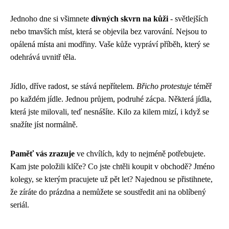
Jednoho dne si všimnete
divných skvrn na kůži
- světlejších
nebo tmavších míst, která se objevila bez varování. Nejsou to
opálená místa ani modřiny. Vaše kůže vypráví příběh, který se
odehrává uvnitř těla.
Jídlo, dříve radost, se stává nepřítelem.
Břicho protestuje
téměř
po každém jídle. Jednou průjem, podruhé zácpa. Některá jídla,
která jste milovali, teď nesnášíte. Kilo za kilem mizí, i když se
snažíte jíst normálně.
Paměť vás zrazuje
ve chvílích, kdy to nejméně potřebujete.
Kam jste položili klíče? Co jste chtěli koupit v obchodě? Jméno
kolegy, se kterým pracujete už pět let? Najednou se přistihnete,
že zíráte do prázdna a nemůžete se soustředit ani na oblíbený
seriál.