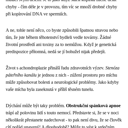
chyby - čím déle je v provozu, tím víc se množí drobné chyby
při kopírování DNA ve spermiích.
A ne, tohle není něco, co byste způsobili špatnou stravou nebo
tím, že jste během těhotenství bydleli vedle továrny. Žádné
životní prostředí ani toxiny za to nemůžou. Když je genetická
predispozice přítomná, nedá se jí bohužel nijak předejít.
Život s achondroplazie přináší řadu zdravotních výzev.
Stenóza
páteřního kanálu
je jednou z nich - zúžení prostoru pro míchu
může způsobovat bolesti a neurologické problémy. Jako kdyby
vaše mícha byla zaseknutá v příliš těsném tunelu.
Dýchání může být taky problém.
Obstrukční spánková apnoe
trápí až polovinu lidí s touto nemocí. Představte si, že se v noci
několikrát přestanete nadechovat - to pak není divu, že se člověk
cítí pořád unavený! A dlouhodobě? Může to vést k srdečním