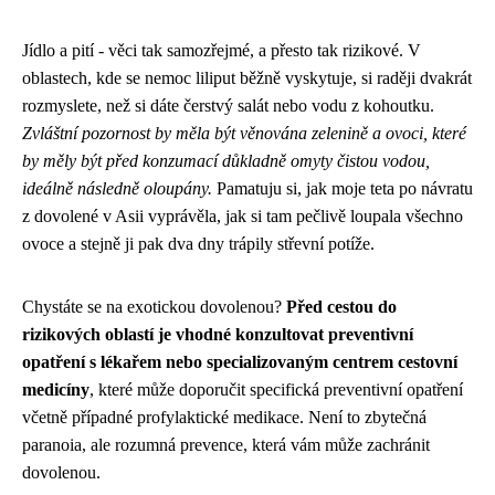
Jídlo a pití - věci tak samozřejmé, a přesto tak rizikové. V
oblastech, kde se nemoc liliput běžně vyskytuje, si raději dvakrát
rozmyslete, než si dáte čerstvý salát nebo vodu z kohoutku.
Zvláštní pozornost by měla být věnována zelenině a ovoci, které
by měly být před konzumací důkladně omyty čistou vodou,
ideálně následně oloupány.
Pamatuju si, jak moje teta po návratu
z dovolené v Asii vyprávěla, jak si tam pečlivě loupala všechno
ovoce a stejně ji pak dva dny trápily střevní potíže.
Chystáte se na exotickou dovolenou?
Před cestou do
rizikových oblastí je vhodné konzultovat preventivní
opatření s lékařem nebo specializovaným centrem cestovní
medicíny
, které může doporučit specifická preventivní opatření
včetně případné profylaktické medikace. Není to zbytečná
paranoia, ale rozumná prevence, která vám může zachránit
dovolenou.