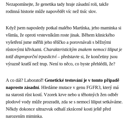
Nezapomínejte, že genetika tady hraje zásadní roli, takže
rodinná historie může napovědět víc než tisíc slov.
Když jsem naposledy potkal malého Martínka, jeho maminka si
všimla, že oproti vrstevníkům roste jinak. Během klinického
vyšetření jsme měřili jeho tělíčko a porovnávali s běžnými
růstovými křivkami.
Charakteristickým znakem nemoci liliput je
totiž disproporční trpaslictví
– představte si, že končetiny jsou
výrazně kratší než trup. Není to něco, co byste přehlédli, že?
A co dál? Laboratoř!
Genetické testování je v tomto případě
naprosto zásadní
. Hledáme mutace v genu FGFR3, který má
na starosti růst kostí. Vzorek krve nebo u těhotných žen odběr
plodové vody může prozradit, zda se s nemocí liliput setkáváme.
Někdy dokonce ultrazvuk odhalí zkrácené kosti ještě před
narozením miminka.