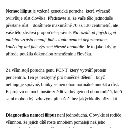
Nemoc liliput
je vzácná genetická porucha, která výrazně
ovlivňuje růst člověka. Představte si, že vaše tělo jednoduše
přestane růst – dosáhnete maximálně 70 až 130 centimetrů, ale
vaše tělo zůstává proporčně správné.
Na rozdíl od jiných typů
malého vzrůstu nemají lidé s touto nemocí deformované
končetiny ani jiné výrazné tělesné anomálie.
Je to jako kdyby
příroda použila dokonalou zmenšeninu člověka.
Za vším stojí porucha genu PCNT, který vytváří protein
pericentrin. Ten je nezbytný pro buněčné dělení – když
nefunguje správně, buňky se nemohou normálně množit a růst.
K projevu nemoci musíte zdědit vadný gen od obou rodičů, kteří
sami mohou být zdravými přenašeči bez jakýchkoliv příznaků.
Diagnostika nemoci liliput
není jednoduchá. Obvykle si rodiče
všimnou, že jejich dítě roste mnohem pomaleji než jeho