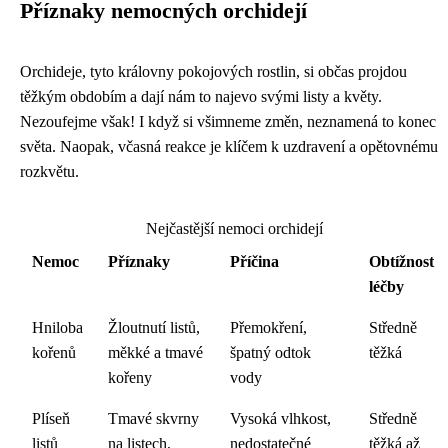
Příznaky nemocných orchidejí
Orchideje, tyto královny pokojových rostlin, si občas projdou
těžkým obdobím a dají nám to najevo svými listy a květy.
Nezoufejme však! I když si všimneme změn, neznamená to konec
světa. Naopak, včasná reakce je klíčem k uzdravení a opětovnému
rozkvětu.
Nejčastější nemoci orchidejí
Nemoc
Příznaky
Příčina
Obtížnost
léčby
Hniloba
Žloutnutí listů,
Přemokření,
Středně
kořenů
měkké a tmavé
špatný odtok
těžká
kořeny
vody
Plíseň
Tmavé skvrny
Vysoká vlhkost,
Středně
listů
na listech,
nedostatečné
těžká až