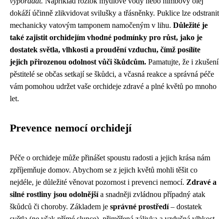
vypořádat.
Například roztok mýdlové vody nebo nimbový olej
dokáží účinně zlikvidovat svilušky a třásněnky. Puklice lze odstranit
mechanicky vatovým tamponem namočeným v lihu.
Důležité je
také zajistit orchidejím vhodné podmínky pro růst, jako je
dostatek světla, vlhkosti a proudění vzduchu, čímž posílíte
jejich přirozenou odolnost vůči škůdcům.
Pamatujte, že i zkušení
pěstitelé se občas setkají se škůdci, a včasná reakce a správná péče
vám pomohou udržet vaše orchideje zdravé a plné květů po mnoho
let.
Prevence nemocí orchidejí
Péče o orchideje může přinášet spoustu radosti a jejich krása nám
zpříjemňuje domov. Abychom se z jejich květů mohli těšit co
nejdéle, je důležité věnovat pozornost i prevenci nemocí.
Zdravé a
silné rostliny jsou odolnější
a snadněji zvládnou případný atak
škůdců či choroby. Základem je
správné prostředí
– dostatek
světla (ne však přímé slunce), přiměřená zálivka a vzdušná vlhkost.