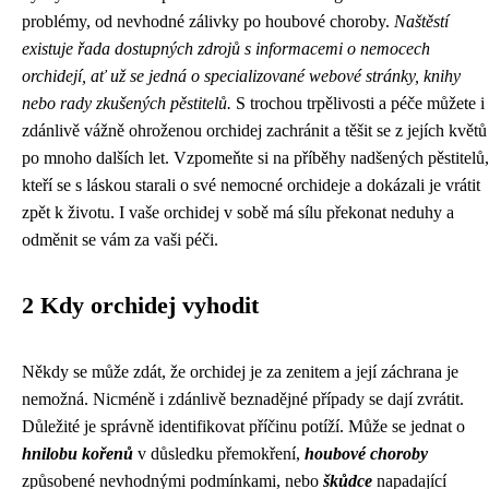
problémy, od nevhodné zálivky po houbové choroby.
Naštěstí
existuje řada dostupných zdrojů s informacemi o nemocech
orchidejí, ať už se jedná o specializované webové stránky, knihy
nebo rady zkušených pěstitelů.
S trochou trpělivosti a péče můžete i
zdánlivě vážně ohroženou orchidej zachránit a těšit se z jejích květů
po mnoho dalších let. Vzpomeňte si na příběhy nadšených pěstitelů,
kteří se s láskou starali o své nemocné orchideje a dokázali je vrátit
zpět k životu. I vaše orchidej v sobě má sílu překonat neduhy a
odměnit se vám za vaši péči.
2 Kdy orchidej vyhodit
Někdy se může zdát, že orchidej je za zenitem a její záchrana je
nemožná. Nicméně i zdánlivě beznadějné případy se dají zvrátit.
Důležité je správně identifikovat příčinu potíží. Může se jednat o
hnilobu kořenů
v důsledku přemokření,
houbové choroby
způsobené nevhodnými podmínkami, nebo
škůdce
napadající