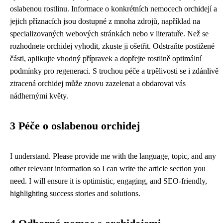
oslabenou rostlinu. Informace o konkrétních nemocech orchidejí a
jejich příznacích jsou dostupné z mnoha zdrojů, například na
specializovaných webových stránkách nebo v literatuře. Než se
rozhodnete orchidej vyhodit, zkuste ji ošetřit. Odstraňte postižené
části, aplikujte vhodný přípravek a dopřejte rostlině optimální
podmínky pro regeneraci. S trochou péče a trpělivosti se i zdánlivě
ztracená orchidej může znovu zazelenat a obdarovat vás
nádhernými květy.
3 Péče o oslabenou orchidej
I understand. Please provide me with the language, topic, and any
other relevant information so I can write the article section you
need. I will ensure it is optimistic, engaging, and SEO-friendly,
highlighting success stories and solutions.