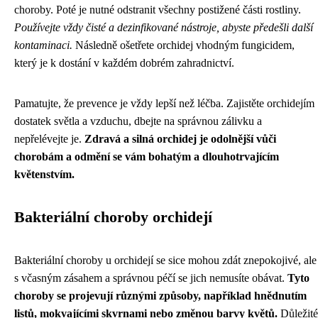
choroby. Poté je nutné odstranit všechny postižené části rostliny.
Používejte vždy čisté a dezinfikované nástroje, abyste předešli další
kontaminaci.
Následně ošetřete orchidej vhodným fungicidem,
který je k dostání v každém dobrém zahradnictví.
Pamatujte, že prevence je vždy lepší než léčba. Zajistěte orchidejím
dostatek světla a vzduchu, dbejte na správnou zálivku a
nepřelévejte je.
Zdravá a silná orchidej je odolnější vůči
chorobám a odmění se vám bohatým a dlouhotrvajícím
květenstvím.
Bakteriální choroby orchidejí
Bakteriální choroby u orchidejí se sice mohou zdát znepokojivé, ale
s včasným zásahem a správnou péčí se jich nemusíte obávat.
Tyto
choroby se projevují různými způsoby, například hnědnutím
listů, mokvajícími skvrnami nebo změnou barvy květů.
Důležité