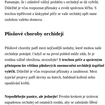
Pamatujte, že i zdánlivě vážný problém s orchidejí se dá vyřešit.
Důležité je včas rozpoznat příznaky a zvolit správnou léčbu. S
trochou trpělivosti a láskyplné péče se vaše orchidej opět stane
ozdobou vašeho domova.
Plísňové choroby orchidejí
Plísňové choroby patří mezi nejčastější neduhy, které mohou naše
orchideje potrápit. I když se na první pohled může zdát, že je
rostlina vážně ohrožena, nezoufejte!
S trochou péče a správným
přístupem lze většinu plísňových onemocnění orchidejí úspěšně
vyléčit.
Důležité je včas rozpoznat příznaky a zasáhnout. Mezi
typické projevy patří skvrny na listech, hnědnutí kořenů nebo
opadávání květů.
Nepodléhejte panice, ale jednejte!
Prvním krokem je izolovat
napadenou orchidej od ostatních rostlin, aby se zabránilo šíření