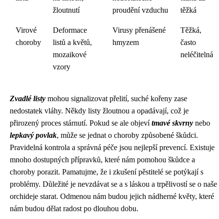
žloutnutí
proudění vzduchu
těžká
Virové
Deformace
Virusy přenášené
Těžká,
choroby
listů a květů,
hmyzem
často
mozaikové
neléčitelná
vzory
Zvadlé listy
mohou signalizovat přelití, suché kořeny zase
nedostatek vláhy. Někdy listy žloutnou a opadávají, což je
přirozený proces stárnutí. Pokud se ale objeví
tmavé skvrny
nebo
lepkavý povlak
, může se jednat o choroby způsobené škůdci.
Pravidelná kontrola a správná péče jsou nejlepší prevencí. Existuje
mnoho dostupných přípravků, které nám pomohou škůdce a
choroby porazit. Pamatujme, že i zkušení pěstitelé se potýkají s
problémy. Důležité je nevzdávat se a s láskou a trpělivostí se o naše
orchideje starat. Odmenou nám budou jejich nádherné květy, které
nám budou dělat radost po dlouhou dobu.