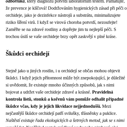
odborníka
, který diagnózu potvrdí laboratorním testem. Pamatujte,
že prevence je klíčová! Dodržováním hygienických zásad při péči o
orchideje, jako je dezinfekce nástrojů a substrátu, minimalizujete
riziko šíření virů. I když se virová choroba potvrdí, nezoufejte!
Zaměřte se na zdravé rostliny a dopřejte jim tu nejlepší péči. S
trochou úsilí se vaše orchideje brzy opět zaskvějí v plné kráse.
Škůdci orchidejí
Stejně jako u jiných rostlin, i u orchidejí se občas mohou objevit
škůdci. I když jejich přítomnost může být znepokojující, je důležité
si uvědomit, že existuje mnoho účinných způsobů, jak s nimi
bojovat a udržet vaše orchideje zdravé a krásné.
Pravidelná
kontrola listů, stonků a kořenů vám pomůže odhalit případné
škůdce včas, kdy je jejich likvidace nejjednodušší.
Mezi
nejčastější škůdce orchidejí patří svilušky, třásněnky a puklice.
Naštěstí existuje řada ekologických a šetrných metod, jak se s nimi