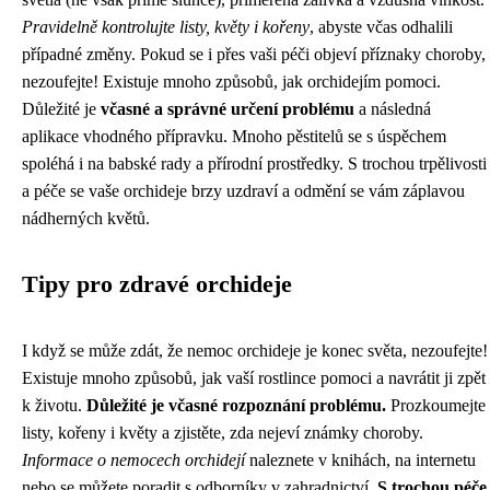
Pravidelně kontrolujte listy, květy i kořeny
, abyste včas odhalili
případné změny. Pokud se i přes vaši péči objeví příznaky choroby,
nezoufejte! Existuje mnoho způsobů, jak orchidejím pomoci.
Důležité je
včasné a správné určení problému
a následná
aplikace vhodného přípravku. Mnoho pěstitelů se s úspěchem
spoléhá i na babské rady a přírodní prostředky. S trochou trpělivosti
a péče se vaše orchideje brzy uzdraví a odmění se vám záplavou
nádherných květů.
Tipy pro zdravé orchideje
I když se může zdát, že nemoc orchideje je konec světa, nezoufejte!
Existuje mnoho způsobů, jak vaší rostlince pomoci a navrátit ji zpět
k životu.
Důležité je včasné rozpoznání problému.
Prozkoumejte
listy, kořeny i květy a zjistěte, zda nejeví známky choroby.
Informace o nemocech orchidejí
naleznete v knihách, na internetu
nebo se můžete poradit s odborníky v zahradnictví.
S trochou péče