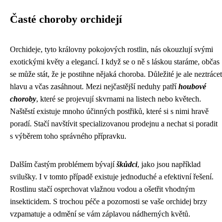
Časté choroby orchidejí
Orchideje, tyto královny pokojových rostlin, nás okouzlují svými
exotickými květy a elegancí. I když se o ně s láskou staráme, občas
se může stát, že je postihne nějaká choroba. Důležité je ale neztrácet
hlavu a včas zasáhnout. Mezi nejčastější neduhy patří
houbové
choroby
, které se projevují skvrnami na listech nebo květech.
Naštěstí existuje mnoho účinných postřiků, které si s nimi hravě
poradí. Stačí navštívit specializovanou prodejnu a nechat si poradit
s výběrem toho správného přípravku.
Dalším častým problémem bývají
škůdci
, jako jsou například
svilušky. I v tomto případě existuje jednoduché a efektivní řešení.
Rostlinu stačí osprchovat vlažnou vodou a ošetřit vhodným
insekticidem. S trochou péče a pozornosti se vaše orchidej brzy
vzpamatuje a odmění se vám záplavou nádherných květů.