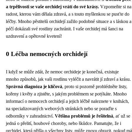
a trpělivosti se vaše orchidej vrátí do své krásy.
Vzpomeňte si na
radost, kterou vám dělala zdravá, a s touto myšlenkou se pusťte do
léčby. Mnoho pěstitelů orchidejí zažilo podobné situace a s láskou a
péčí dokázali své rostliny zachránit. I vaše orchidej má šanci na
uzdravení a opětovné kvetení!
0 Léčba nemocných orchidejí
I když se může zdát, že nemoc orchideje je konečná, existuje
mnoho způsobů, jak vaši rostlinu vyléčit a navrátit jí zdraví a krásu.
Správná diagnóza je klíčová
, proto si pozorně prohlédněte listy,
kořeny i květy a zjistěte, s jakým problémem se potýkáte. Mnoho
informací o nemocech orchidejí a jejich léčbě naleznete v knihách,
na specializovaných webových stránkách nebo se poraďte s
odborníky v zahradnictví.
Většina problémů je řešitelná
, ať už se
jedná o přelití, houbové choroby, nebo škůdce. Pamatujte, že i
orchidej, která přišla o všechny listy, může znovu obrazit, pokud má