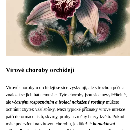
Virové choroby orchidejí
Virové choroby u orchidejí se sice vyskytují, ale s trochou péče a
znalostí se jich bát nemusíte. Tyto choroby jsou sice nevyléčitelné,
ale
včasným rozpoznáním a izolací nakažené rostliny
můžete
ochránit zbytek vaší sbírky. Mezi typické příznaky virové infekce
patří deformace listů, skvrny, pruhy a změny barvy květů. Pokud
máte podezření na virovou chorobu, je důležité
kontaktovat