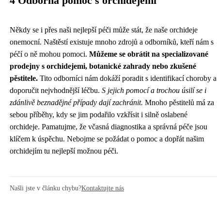
4 Odborná pomoc s orchidejemi
Někdy se i přes naši nejlepší péči může stát, že naše orchideje
onemocní. Naštěstí existuje mnoho zdrojů a odborníků, kteří nám s
péčí o ně mohou pomoci.
Můžeme se obrátit na specializované
prodejny s orchidejemi, botanické zahrady nebo zkušené
pěstitele.
Tito odborníci nám dokáží poradit s identifikací choroby a
doporučit nejvhodnější léčbu.
S jejich pomocí a trochou úsilí se i
zdánlivě beznadějné případy dají zachránit.
Mnoho pěstitelů má za
sebou příběhy, kdy se jim podařilo vzkřísit i silně oslabené
orchideje. Pamatujme, že včasná diagnostika a správná péče jsou
klíčem k úspěchu. Nebojme se požádat o pomoc a dopřát našim
orchidejím tu nejlepší možnou péči.
Našli jste v článku chybu?
Kontaktujte nás