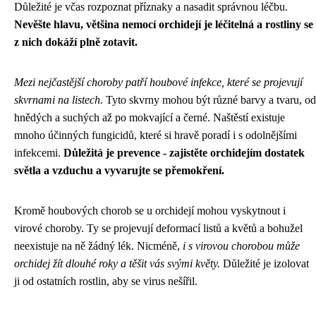
Důležité je včas rozpoznat příznaky a nasadit správnou léčbu.
Nevěšte hlavu, většina nemocí orchidejí je léčitelná a rostliny se
z nich dokáží plně zotavit.
Mezi nejčastější choroby patří houbové infekce, které se projevují
skvrnami na listech.
Tyto skvrny mohou být různé barvy a tvaru, od
hnědých a suchých až po mokvající a černé. Naštěstí existuje
mnoho účinných fungicidů, které si hravě poradí i s odolnějšími
infekcemi.
Důležitá je prevence - zajistěte orchidejím dostatek
světla a vzduchu a vyvarujte se přemokření.
Kromě houbových chorob se u orchidejí mohou vyskytnout i
virové choroby. Ty se projevují deformací listů a květů a bohužel
neexistuje na ně žádný lék. Nicméně,
i s virovou chorobou může
orchidej žít dlouhé roky a těšit vás svými květy.
Důležité je izolovat
ji od ostatních rostlin, aby se virus nešířil.