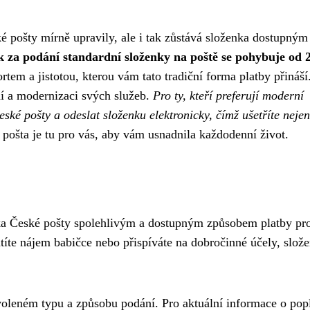
é pošty mírně upravily, ale i tak zůstává složenka dostupným
k za podání standardní složenky na poště se pohybuje od 
rtem a jistotou, kterou vám tato tradiční forma platby přináší
ní a modernizaci svých služeb.
Pro ty, kteří preferují moderní
eské pošty a odeslat složenku elektronicky, čímž ušetříte nejen
 pošta je tu pro vás, aby vám usnadnila každodenní život.
nka České pošty spolehlivým a dostupným způsobem platby pr
atíte nájem babičce nebo přispíváte na dobročinné účely, slože
zvoleném typu a způsobu podání. Pro aktuální informace o pop