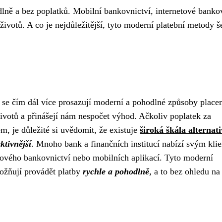
odlně a bez poplatků. Mobilní bankovnictví, internetové banko
životů. A co je nejdůležitější, tyto moderní platební metody še
, se čím dál více prosazují moderní a pohodlné způsoby placen
 životů a přinášejí nám nespočet výhod. Ačkoliv poplatek za
m, je důležité si uvědomit, že existuje
široká škála alternat
ktivnější
. Mnoho bank a finančních institucí nabízí svým kli
etového bankovnictví nebo mobilních aplikací. Tyto moderní
možňují provádět platby
rychle a pohodlně
, a to bez ohledu na