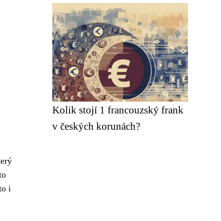
Kolik stojí 1 francouzský frank
v českých korunách?
terý
to
o i