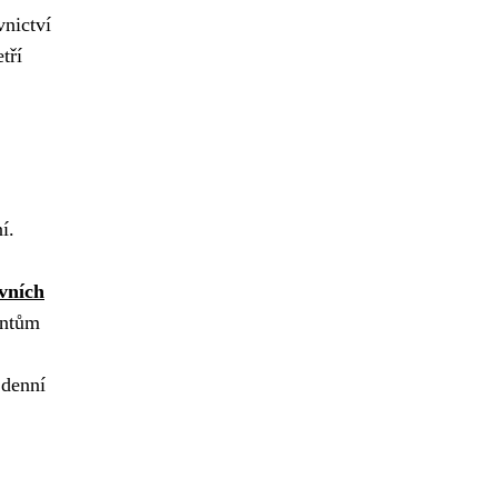
vnictví
tří
í.
ivních
entům
 denní