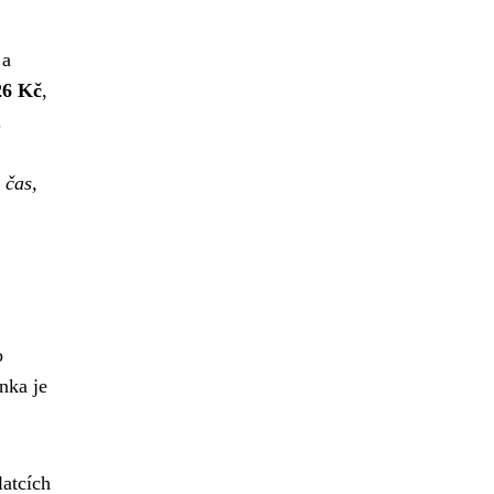
 a
26 Kč
,
.
 čas,
o
nka je
latcích