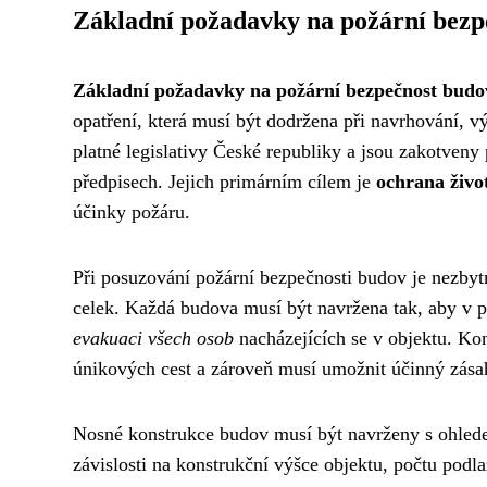
Základní požadavky na požární bezp
Základní požadavky na požární bezpečnost budo
opatření, která musí být dodržena při navrhování, v
platné legislativy České republiky a jsou zakotven
předpisech. Jejich primárním cílem je
ochrana živo
účinky požáru.
Při posuzování požární bezpečnosti budov je nezby
celek. Každá budova musí být navržena tak, aby v p
evakuaci všech osob
nacházejících se v objektu. Kon
únikových cest a zároveň musí umožnit účinný zása
Nosné konstrukce budov musí být navrženy s ohle
závislosti na konstrukční výšce objektu, počtu podl