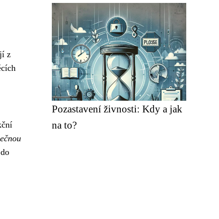
í z
ěcích
Pozastavení živnosti: Kdy a jak
na to?
kční
pečnou
 do