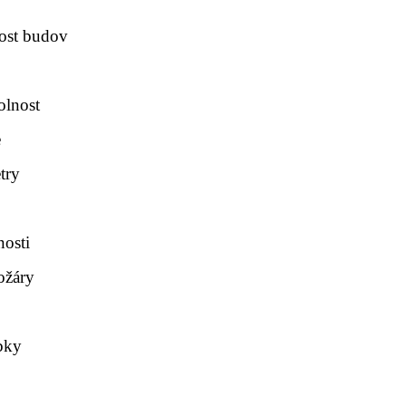
ost budov
olnost
e
try
nosti
ožáry
bky