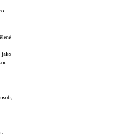
ro
dělené
 jako
sou
 osob,
r.