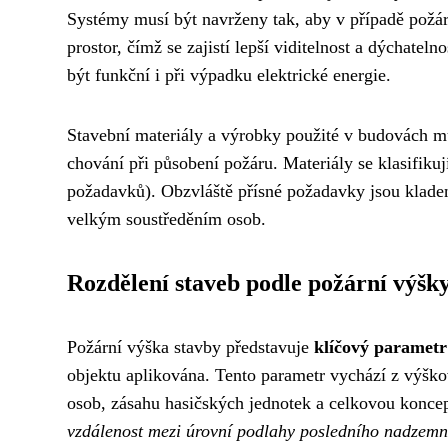
Systémy musí být navrženy tak, aby v případě požá
prostor, čímž se zajistí lepší viditelnost a dýchate
být funkční i při výpadku elektrické energie.
Stavební materiály a výrobky použité v budovách m
chování při působení požáru. Materiály se klasifiku
požadavků). Obzvláště přísné požadavky jsou kladen
velkým soustředěním osob.
Rozdělení staveb podle požární výšk
Požární výška stavby představuje
klíčový parametr
objektu aplikována. Tento parametr vychází z výšk
osob, zásahu hasičských jednotek a celkovou konce
vzdálenost mezi úrovní podlahy posledního nadzemn