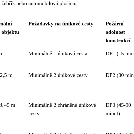
í žebřík nebo automobilová plošina.
mální
Požadavky na únikové cesty
Požární
 objektu
odolnost
konstrukcí
m
Minimálně 1 úniková cesta
DP1 (15 min
22,5 m
Minimálně 2 únikové cesty
DP2 (30 min
až 45 m
Minimálně 2 chráněné únikové
DP3 (45-90
cesty
minut)