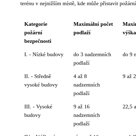
terénu v nejnižším místě, kde může přistavit požárn
Kategorie
Maximální počet
Maxi
požární
podlaží
výška
bezpečnosti
I. - Nízké budovy
do 3 nadzemních
do 9 
podlaží
II. - Středně
4 až 8
9 až 
vysoké budovy
nadzemních
podlaží
III. - Vysoké
9 až 16
22,5 
budovy
nadzemních
podlaží