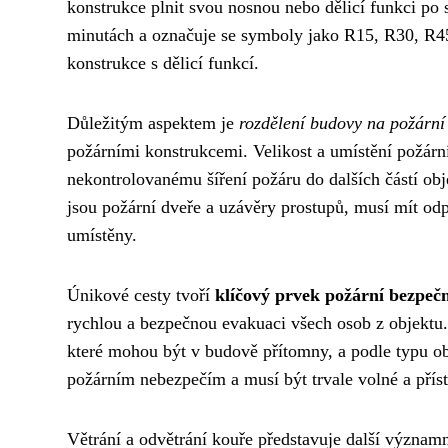
konstrukce plnit svou nosnou nebo dělicí funkci po
minutách a označuje se symboly jako R15, R30, R45
konstrukce s dělicí funkcí.
Důležitým aspektem je
rozdělení budovy na požární
požárními konstrukcemi. Velikost a umístění požárn
nekontrolovanému šíření požáru do dalších částí obj
jsou požární dveře a uzávěry prostupů, musí mít odp
umístěny.
Únikové cesty tvoří
klíčový prvek požární bezpečn
rychlou a bezpečnou evakuaci všech osob z objektu. 
které mohou být v budově přítomny, a podle typu o
požárním nebezpečím a musí být trvale volné a přís
Větrání a odvětrání kouře představuje další význam