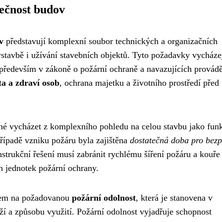
ečnost budov
v
představují komplexní soubor technických a organizačních
ýstavbě i užívání stavebních objektů. Tyto požadavky vycházej
y především v zákoně o požární ochraně a navazujících provád
ta a zdraví osob
, ochrana majetku a životního prostředí před
tné vycházet z komplexního pohledu na celou stavbu jako fun
řípadě vzniku požáru byla zajištěna
dostatečná doba pro bez
strukční řešení musí zabránit rychlému šíření požáru a kouře
h jednotek požární ochrany.
dem na požadovanou
požární odolnost
, která je stanovena v
aží a způsobu využití. Požární odolnost vyjadřuje schopnost