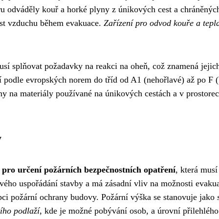
ru odváděly kouř a horké plyny z únikových cest a chráněnýc
lnost vzduchu během evakuace.
Zařízení pro odvod kouře a tepl
usí splňovat požadavky na reakci na oheň, což znamená jejic
jí podle evropských norem do tříd od A1 (nehořlavé) až po F 
y na materiály používané na únikových cestách a v prostorec
y
 pro určení požárních bezpečnostních opatření
, která musí
ového uspořádání stavby a má zásadní vliv na možnosti evaku
pci požární ochrany budovy. Požární výška se stanovuje jako
ího podlaží
, kde je možné pobývání osob, a úrovní přilehlého