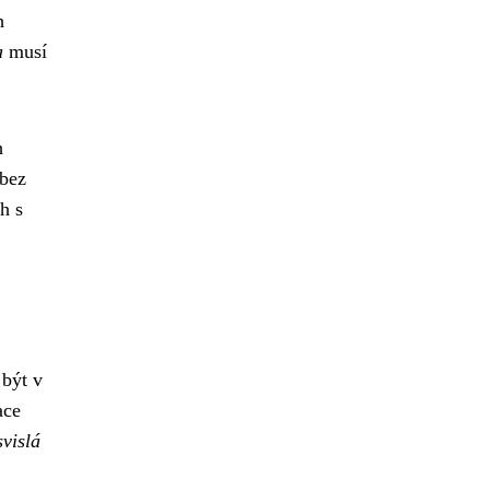
h
a
musí
h
(bez
h s
 být v
ace
svislá