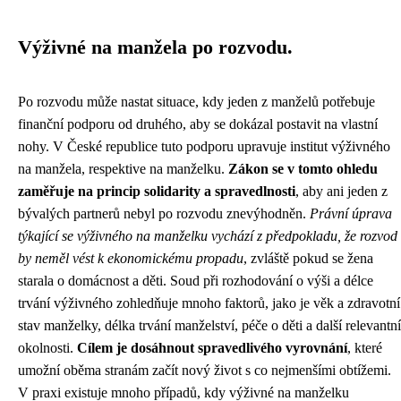
Výživné na manžela po rozvodu.
Po rozvodu může nastat situace, kdy jeden z manželů potřebuje
finanční podporu od druhého, aby se dokázal postavit na vlastní
nohy. V České republice tuto podporu upravuje institut výživného
na manžela, respektive na manželku.
Zákon se v tomto ohledu
zaměřuje na princip solidarity a spravedlnosti
, aby ani jeden z
bývalých partnerů nebyl po rozvodu znevýhodněn.
Právní úprava
týkající se výživného na manželku vychází z předpokladu, že rozvod
by neměl vést k ekonomickému propadu
, zvláště pokud se žena
starala o domácnost a děti. Soud při rozhodování o výši a délce
trvání výživného zohledňuje mnoho faktorů, jako je věk a zdravotní
stav manželky, délka trvání manželství, péče o děti a další relevantní
okolnosti.
Cílem je dosáhnout spravedlivého vyrovnání
, které
umožní oběma stranám začít nový život s co nejmenšími obtížemi.
V praxi existuje mnoho případů, kdy výživné na manželku