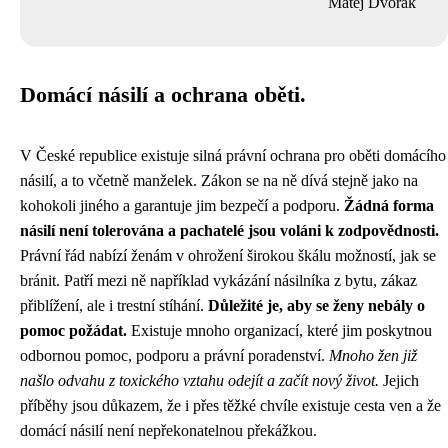
Matěj Dvořák
Domácí násilí a ochrana oběti.
V České republice existuje silná právní ochrana pro oběti domácího
násilí, a to včetně manželek. Zákon se na ně dívá stejně jako na
kohokoli jiného a garantuje jim bezpečí a podporu.
Žádná forma
násilí není tolerována a pachatelé jsou voláni k zodpovědnosti.
Právní řád nabízí ženám v ohrožení širokou škálu možností, jak se
bránit. Patří mezi ně například vykázání násilníka z bytu, zákaz
přiblížení, ale i trestní stíhání.
Důležité je, aby se ženy nebály o
pomoc požádat.
Existuje mnoho organizací, které jim poskytnou
odbornou pomoc, podporu a právní poradenství.
Mnoho žen již
našlo odvahu z toxického vztahu odejít a začít nový život.
Jejich
příběhy jsou důkazem, že i přes těžké chvíle existuje cesta ven a že
domácí násilí není nepřekonatelnou překážkou.