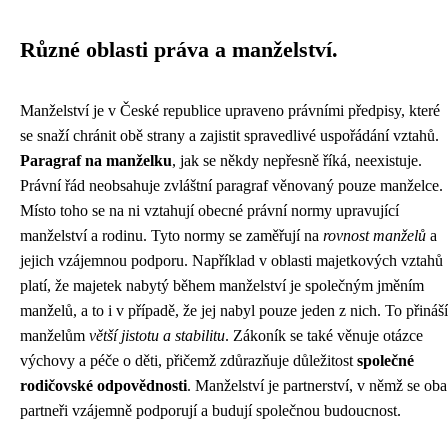
Různé oblasti práva a manželství.
Manželství je v České republice upraveno právními předpisy, které
se snaží chránit obě strany a zajistit spravedlivé uspořádání vztahů.
Paragraf na manželku
, jak se někdy nepřesně říká, neexistuje.
Právní řád neobsahuje zvláštní paragraf věnovaný pouze manželce.
Místo toho se na ni vztahují obecné právní normy upravující
manželství a rodinu. Tyto normy se zaměřují na
rovnost manželů
a
jejich vzájemnou podporu. Například v oblasti majetkových vztahů
platí, že majetek nabytý během manželství je společným jměním
manželů, a to i v případě, že jej nabyl pouze jeden z nich. To přináší
manželům
větší jistotu a stabilitu
. Zákoník se také věnuje otázce
výchovy a péče o děti, přičemž zdůrazňuje důležitost
společné
rodičovské odpovědnosti
. Manželství je partnerství, v němž se oba
partneři vzájemně podporují a budují společnou budoucnost.