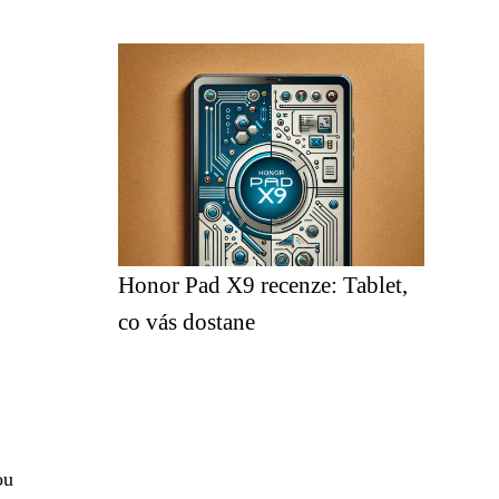
Honor Pad X9 recenze: Tablet,
co vás dostane
ou