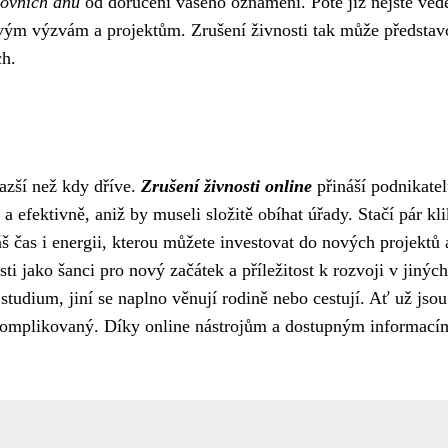
covních dnů
od doručení vašeho oznámení. Poté již nejste ved
ovým výzvám a projektům. Zrušení živnosti tak může představ
ch.
nazší než kdy dříve.
Zrušení živnosti online
přináší podnikate
a efektivně, aniž by museli složitě obíhat úřady. Stačí pár kli
áš čas i energii, kterou můžete investovat do nových projektů 
ti jako šanci pro nový začátek a příležitost k rozvoji v jiných
 studium, jiní se naplno věnují rodině nebo cestují. Ať už jsou
omplikovaný. Díky online nástrojům a dostupným informací