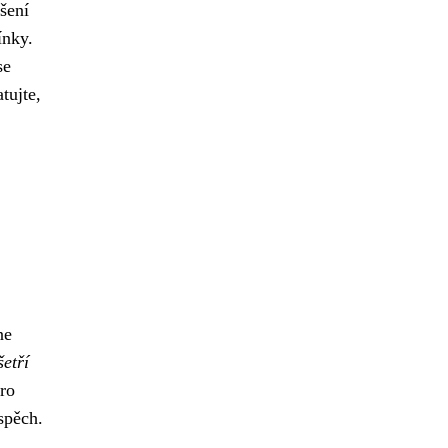
ušení
ínky.
se
tujte,
ne
etří
pro
spěch.