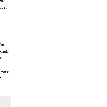
eni
ovat
lům
knutí
a
 vaše
m