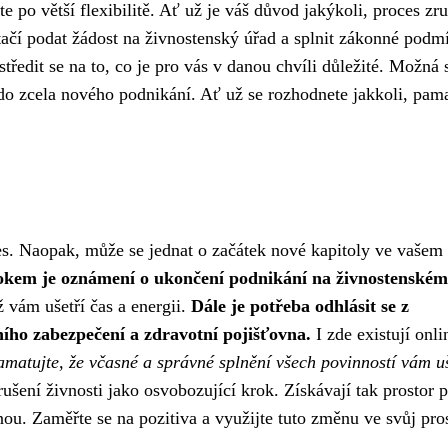
e po větší flexibilitě. Ať už je váš důvod jakýkoli, proces zr
tačí podat žádost na živnostenský úřad a splnit zákonné podm
edit se na to, co je pro vás v danou chvíli důležité. Možná 
 do zcela nového podnikání. Ať už se rozhodnete jakkoli, pama
oces. Naopak, může se jednat o začátek nové kapitoly ve vašem
kem je oznámení o ukončení podnikání na živnostenském
 vám ušetří čas a energii.
Dále je potřeba odhlásit se z
ního zabezpečení a zdravotní pojišťovna.
I zde existují onli
matujte, že včasné a správné splnění všech povinností vám uš
šení živnosti jako osvobozující krok. Získávají tak prostor 
inou. Zaměřte se na pozitiva a využijte tuto změnu ve svůj pro