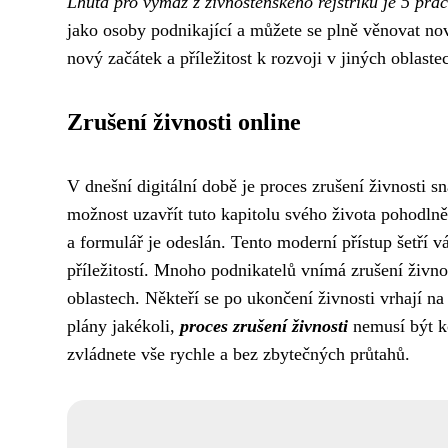
Lhůta pro výmaz z živnostenského rejstříku je 5 pra
jako osoby podnikající a můžete se plně věnovat n
nový začátek a příležitost k rozvoji v jiných oblaste
Zrušení živnosti online
V dnešní digitální době je proces zrušení živnosti s
možnost uzavřít tuto kapitolu svého života pohodlně 
a formulář je odeslán. Tento moderní přístup šetří v
příležitostí. Mnoho podnikatelů vnímá zrušení živnos
oblastech. Někteří se po ukončení živnosti vrhají na
plány jakékoli,
proces zrušení živnosti
nemusí být k
zvládnete vše rychle a bez zbytečných průtahů.