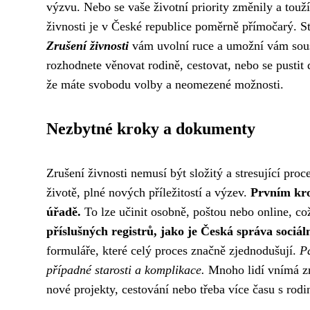
výzvu. Nebo se vaše životní priority změnily a toužít
živnosti je v České republice poměrně přímočarý. S
Zrušení živnosti
vám uvolní ruce a umožní vám soustř
rozhodnete věnovat rodině, cestovat, nebo se pustit
že máte svobodu volby a neomezené možnosti.
Nezbytné kroky a dokumenty
Zrušení živnosti nemusí být složitý a stresující pr
životě, plné nových příležitostí a výzev.
Prvním kro
úřadě.
To lze učinit osobně, poštou nebo online, což
příslušných registrů, jako je Česká správa sociál
formuláře, které celý proces značně zjednodušují.
Pa
případné starosti a komplikace.
Mnoho lidí vnímá zru
nové projekty, cestování nebo třeba více času s rod