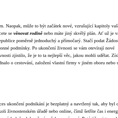
m. Naopak, může to být začátek nové, vzrušující kapitoly va
cete se
věnovat rodině
nebo máte jiný skvělý plán. Ať už je v
 republice poměrně jednoduchý a přímočarý. Stačí podat Žádos
ákonné podmínky. Po ukončení živnosti se vám otevírají nové
sti zjistilo, že je to ta nejlepší věc, jakou mohli udělat. Zís
ednalo o cestování, založení vlastní firmy v jiném oboru nebo 
ces ukončení podnikání je bezplatný a navržený tak, aby byl 
oli živnostenském úřadě nebo online, čímž šetříte čas i energi