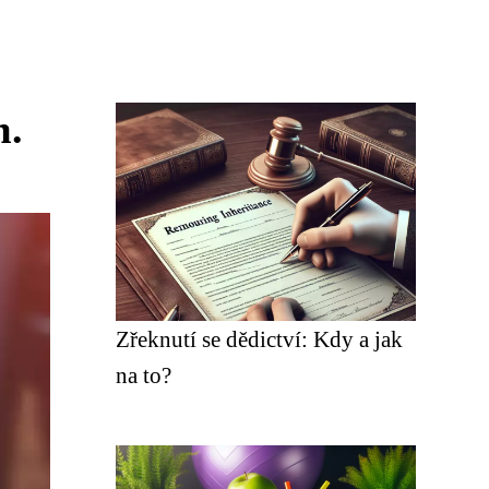
m.
Zřeknutí se dědictví: Kdy a jak
na to?