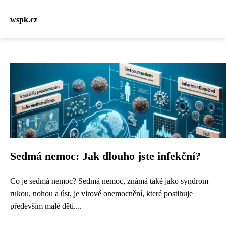
wspk.cz
Sedmá nemoc: Jak dlouho jste infekční?
Co je sedmá nemoc? Sedmá nemoc, známá také jako syndrom
rukou, nohou a úst, je virové onemocnění, které postihuje
především malé děti....