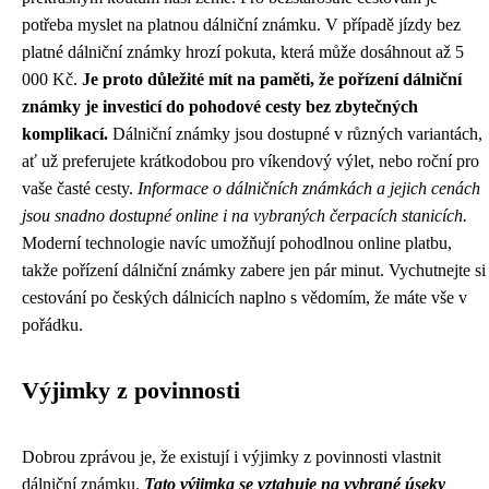
potřeba myslet na platnou dálniční známku. V případě jízdy bez
platné dálniční známky hrozí pokuta, která může dosáhnout až 5
000 Kč.
Je proto důležité mít na paměti, že pořízení dálniční
známky je investicí do pohodové cesty bez zbytečných
komplikací.
Dálniční známky jsou dostupné v různých variantách,
ať už preferujete krátkodobou pro víkendový výlet, nebo roční pro
vaše časté cesty.
Informace o dálničních známkách a jejich cenách
jsou snadno dostupné online i na vybraných čerpacích stanicích.
Moderní technologie navíc umožňují pohodlnou online platbu,
takže pořízení dálniční známky zabere jen pár minut. Vychutnejte si
cestování po českých dálnicích naplno s vědomím, že máte vše v
pořádku.
Výjimky z povinnosti
Dobrou zprávou je, že existují i výjimky z povinnosti vlastnit
dálniční známku.
Tato výjimka se vztahuje na vybrané úseky