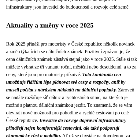
infrastruktury jsou investicí do budoucnosti a rozvoje celé země.
Aktuality a změny v roce 2025
Rok 2025 přináší pro motoristy v České republice několik novinek
a změn týkajících se dálničních známek. Pozitivní zprávou je, že
cena dálničních známek zůstává stejná jako v roce 2025. Stále si tak
můžete vybrat ze tří variant: roční, měsíční nebo desetidenní, a to za
ceny, které jsou pro motoristy příznivé.
Tato kontinuita cen
umožňuje řidičům lépe plánovat své cesty a rozpočty, aniž by
museli počítat s nárůstem nákladů na dálniční poplatky.
Zároveň
se nadále rozšiřuje síť dálnic a rychlostních silnic, na kterých je
možné s platnou dálniční známkou jezdit. To znamená, že se vám
otevírají nové možnosti pro pohodlné a rychlé cestování po celé
České republice.
Investice do rozvoje dopravní infrastruktury
přinášejí nejen komfortnější cestování, ale také podporují
ekonomický růst a mobilitu.
Ať už se chystáte na dovolenou, za