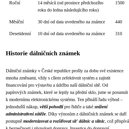
Roční
14 měsíců (od prosince předchozího
1500
roku do ledna následujícího roku)
Měsíční
30 dní od data uvedeného na známce
440
Desetidenní
10 dní od data uvedeného na známce
310
Historie dálničních známek
Dálniční známky v České republice prošly za dobu své existence
mnoha změnami, vždy s cílem zefektivnit systém a zajistit
financování pro výstavbu a údržbu naší dálniční sítě. Od
papírových známek, které se lepily na přední sklo, jsme se posunuli
k modernímu elektronickému systému. Ten přináší řadu výhod –
jednodušší nákup,
větší pohodlí
pro řidiče a také
snížení
administrativní zátěže
. Díky výnosům z dálničních známek se daří
postupně
modernizovat a rozšiřovat síť dálnic a silnic
, což přispívá
k bezpečnosti i plynulosti dopravy. Investice do dopravní