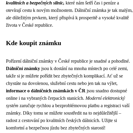
kvalitních a bezpečných silnic,
které nám šetří čas i peníze a
otevírají cestu k novým možnostem. Dálniční známka je tak malým,
ale důležitým prvkem, který přispívá k prosperitě a vysoké kvalitě
života v České republice.
Kde koupit známku
Pořízení dálniční známky v České republice je snadné a pohodlné.
Dálniční známky
jsou k dostání na mnoha místech po celé zemi,
takže si je můžete pořídit bez zbytečných komplikací. Ať už se
chystáte na dovolenou, služební cestu nebo jen tak na výlet,
informace o dálničních známkách v ČR
jsou snadno dostupné
online i na vybraných čerpacích stanicích.
Moderní elektronický
systém
zaručuje rychlou a bezproblémovou platbu a registraci vaší
známky. Díky tomu se můžete soustředit na to nejdůležitější –
radost z cestování po kvalitních českých dálnicích. Užijte si
komfortní a bezpečnou jízdu bez zbytečných starostí!