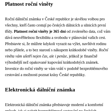
Platnost roční viněty
Roční dálniční známka v České republice je skvělou volbou pro
všechny, kteří často cestují po českých dálnicích a silnicích první
třídy.
Platnost roční viněty je 365 dní
od zvoleného data, což vám
dává neuvěřitelnou flexibilitu a svobodu v plánování vašich cest.
Představte si, že můžete kdykoli vyrazit na výlet, navštívit rodinu
nebo přátele, a to bez starostí s nákupem krátkodobé viněty.
Roční
viněta vám ušetří nejen čas, ale i peníze
, jelikož je finančně
výhodnější než opakované kupování krátkodobých známek.
Investice do roční viněty se vám vrátí v podobě bezproblémového
cestování a možnosti poznat krásy České republiky.
Elektronická dálniční známka
Elektronická dálniční známka představuje moderní a komfortní
způsob, jak si zajistit bezproblémové cestování po českých