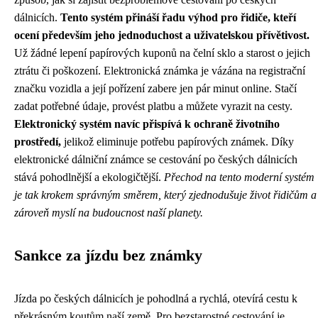
dálnicích.
Tento systém přináší řadu výhod pro řidiče, kteří
ocení především jeho jednoduchost a uživatelskou přívětivost.
Už žádné lepení papírových kuponů na čelní sklo a starost o jejich
ztrátu či poškození. Elektronická známka je vázána na registrační
značku vozidla a její pořízení zabere jen pár minut online. Stačí
zadat potřebné údaje, provést platbu a můžete vyrazit na cesty.
Elektronický systém navíc přispívá k ochraně životního
prostředí,
jelikož eliminuje potřebu papírových známek. Díky
elektronické dálniční známce se cestování po českých dálnicích
stává pohodlnější a ekologičtější.
Přechod na tento moderní systém
je tak krokem správným směrem, který zjednodušuje život řidičům a
zároveň myslí na budoucnost naší planety.
Sankce za jízdu bez známky
Jízda po českých dálnicích je pohodlná a rychlá, otevírá cestu k
překrásným koutům naší země. Pro bezstarostné cestování je