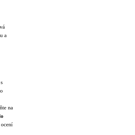
vá
u a
 s
 o
ňte na
do
 ocení