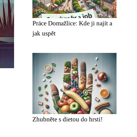
Práce Domažlice: Kde ji najít a
jak uspět
Zhubněte s dietou do hrsti!