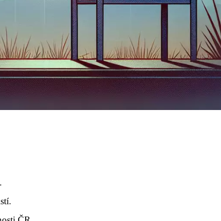
.
tí.
nosti ČR.