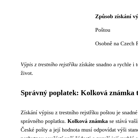
Způsob získání vý
Poštou
Osobně na Czech
Výpis z trestního rejstříku
získáte snadno a rychle i 
život.
Správný poplatek: Kolková známka to
Získání výpisu z trestního rejstříku poštou je snadn
správného poplatku.
Kolková známka
se stává vaš
České pošty a její hodnota musí odpovídat výši sta