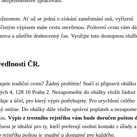
 a bezproblémové zpracování.
ožnostem. Ať už se jedná o získání zaměstnání snů, vyřízení
s čistým výpisem máte cestu otevřenou.
Poštovní cesta
vám dá
omova a ušetříte drahocenný čas. Využijte tuto dostupnou služb
vedlnosti ČR.
rujete tradiční cestu? Žádný problém! Stačí si připravit obálku
ých 4, 128 10 Praha 2. Nezapomeňte do obálky vložit žádost
daje a účel, pro který výpis potřebujete. Pro urychlení celého
ný online. Do obálky dále vložte správní poplatek a nezapome
kou.
Výpis z trestního rejstříku vám bude doručen poštou 
ost je ideální pro ty, kteří preferují osobní kontakt s úřady a
ho rejstříku poštou je snadné a dostupné pro každého.