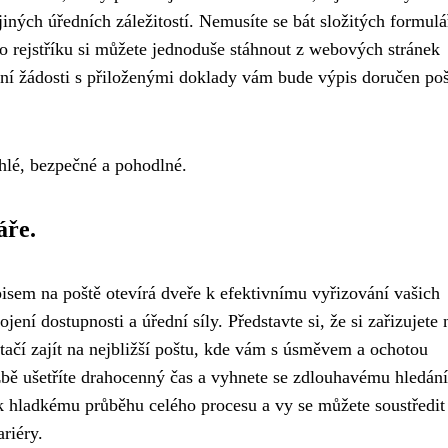
jiných úředních záležitostí. Nemusíte se bát složitých formulá
ho rejstříku si můžete jednoduše stáhnout z webových stránek
ání žádosti s přiloženými doklady vám bude výpis doručen po
ychlé, bezpečné a pohodlné.
áře.
pisem na poště otevírá dveře k efektivnímu vyřizování vašich
ení dostupnosti a úřední síly. Představte si, že si zařizujete
tačí zajít na nejbližší poštu, kde vám s úsměvem a ochotou
bě ušetříte drahocenný čas a vyhnete se zdlouhavému hledání
hladkému průběhu celého procesu a vy se můžete soustředit 
riéry.