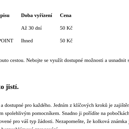
pisu
Doba vyřízení
Cena
Až 30 dní
50 Kč
 POINT
Ihned
50 Kč
touto cestou. Nebojte se využít dostupné možnosti a usnadnit s
 jistí.
é a dostupné pro každého. Jedním z klíčových kroků je zajiště
ím spolehlivým pomocníkem. Snadno ji pořídíte na pobočkác
novené pro váš typ žádosti. Nezapomeňte, že kolková známka 