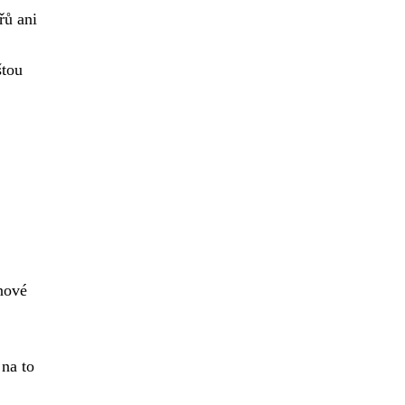
řů ani
štou
 nové
na to