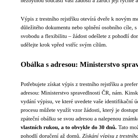
nezbytnou součástí vaší žádosti a zaručí její rychlé
Výpis z trestního rejstříku otevírá dveře k novým m
důležitého dokumentu nebo splnění osobního cíle, 
svobodu a flexibilitu – žádost odešlete z pohodlí d
udělejte krok vpřed vstříc svým cílům.
Obálka s adresou: Ministerstvo spra
Potřebujete získat výpis z trestního rejstříku a prefe
adresou: Ministerstvo spravedlnosti ČR, nám. Kinsk
vydání výpisu, ve které uvedete vaše identifikační ú
procesu můžete využít vzor žádosti, který je dostup
zpáteční obálku se svou adresou a nalepenou znám
vlastních rukou, a to obvykle do 30 dnů.
Tato možn
pohodlí doručení až domů.
Získání výpisu z trestní