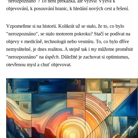
"nerozpoznáno"? To není překážka, ale výzva! Výzva k
objevování, k posouvání hranic, k hledání nových cest a řešení.
Vzpomeňme si na historii. Kolikrát už se stalo, že to, co bylo
"nerozpoznáno", se stalo motorem pokroku? Stačí se podívat na
objevy v medicíně, technologii nebo vesmíru. To, co bylo dříve
nemyslitelné, je dnes realitou. A stejně tak i
my
můžeme proměnit
"nerozpoznáno" na
úspěch
. Důležité je zachovat si optimismus,
otevřenou mysl a chuť objevovat.