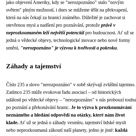
jako objevení Ameriky, kdy se "nerozpoznáno" stalo "novým
světem" plným možností, i dnes se můžeme těšit na překvapení,
která na nás čekají za hranicí známého. Důležité je zachovat si
otevřenou mysl a nadšení pro poznávání, protože
právě v
neprozkoumaném leží největší potenciál
pro budoucnost. Ať už se
jedná o vědecké objevy, technologické inovace nebo nové formy
umění,
"nerozpoznáno" je výzvou k tvořivosti a pokroku
.
Záhady a tajemství
Číslo 235 a slovo "nerozpoznáno" v sobě skrývají zvláštní tajemno.
Zatímco 235 může evokovat řadu asociací – od historických
událostí po vědecké objevy – "nerozpoznáno" v nás probouzí touhu
po poznání a překonávání hranic.
Je to výzva k prozkoumávání
neznámého a hledání odpovědí na otázky, které nám život
klade.
Ať už se jedná o záhady vesmíru, tajemství lidské mysli
nebo neprozkoumaná zákoutí naší planety, jedno je jisté:
každá