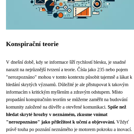
Konspirační teorie
V dnešní době, kdy se informace šíří rychlostí blesku, je snadné
narazit na nejrůznější tvrzení a teorie. Čísla jako 235 nebo pojem
"nerozpoznáno" mohou v tomto kontextu působit tajemně a lákat k
hledání skrytých významů. Důležité je ale přistupovat k takovým
informacím s kritickým myšlením a zdravým odstupem. Místo
propadání konspiračním teoriím se můžeme zaměřit na budování
komunity založené na důvěře a otevřené komunikaci.
Spíše než
hledat skryté hrozby v neznámém, zkusme vnímat
"nerozpoznáno" jako příležitost k učení a objevování.
Vždyť
právě touha po poznání neznámého je motorem pokroku a inovací.