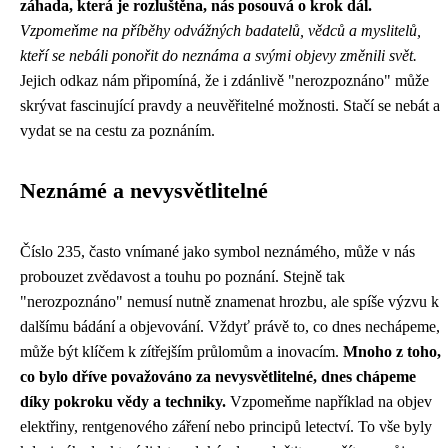
záhada, která je rozluštěna, nás posouvá o krok dál.
Vzpomeňme na příběhy odvážných badatelů, vědců a myslitelů,
kteří se nebáli ponořit do neznáma a svými objevy změnili svět.
Jejich odkaz nám připomíná, že i zdánlivě "nerozpoznáno" může
skrývat fascinující pravdy a neuvěřitelné možnosti. Stačí se nebát a
vydat se na cestu za poznáním.
Neznámé a nevysvětlitelné
Číslo 235, často vnímané jako symbol neznámého, může v nás
probouzet zvědavost a touhu po poznání. Stejně tak
"nerozpoznáno" nemusí nutně znamenat hrozbu, ale spíše výzvu k
dalšímu bádání a objevování. Vždyť právě to, co dnes nechápeme,
může být klíčem k zítřejším průlomům a inovacím.
Mnoho z toho,
co bylo dříve považováno za nevysvětlitelné, dnes chápeme
díky pokroku vědy a techniky.
Vzpomeňme například na objev
elektřiny, rentgenového záření nebo principů letectví. To vše byly