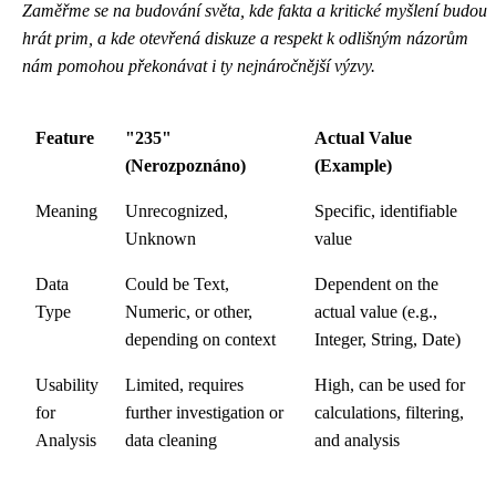
Zaměřme se na budování světa, kde fakta a kritické myšlení budou
hrát prim, a kde otevřená diskuze a respekt k odlišným názorům
nám pomohou překonávat i ty nejnáročnější výzvy.
Feature
"235"
Actual Value
(Nerozpoznáno)
(Example)
Meaning
Unrecognized,
Specific, identifiable
Unknown
value
Data
Could be Text,
Dependent on the
Type
Numeric, or other,
actual value (e.g.,
depending on context
Integer, String, Date)
Usability
Limited, requires
High, can be used for
for
further investigation or
calculations, filtering,
Analysis
data cleaning
and analysis