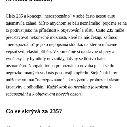
Číslo 235 a koncept "nerozpoznáno" v sobě často nesou auru
tajemství a záhad. Místo abychom se báli neznámého, pojďme se na
to podívat jako na příležitost k objevování a růstu.
Číslo 235
může
představovat nekonečné možnosti, které na nás čekají, zatímco
"nerozpoznáno" je jako nepopsaná stránka, na kterou můžeme
vepsat svůj vlastní příběh. Vzpomeňme si na slavné objevy a
vynálezy - ty by nikdy nevznikly, kdyby se lidstvo bálo
neznámého. Naopak, touha po poznání a odvaha pustit se do
neprozkoumaných vod nás posouvají kupředu. Stejně tak i my
můžeme vnímat "nerozpoznáno" jako výzvu k probuzení vlastní
kreativity a odhodlání.
Každý krok do neznáma je krokem k
sebepoznání a k objevování nových obzorů.
Co se skrývá za 235?