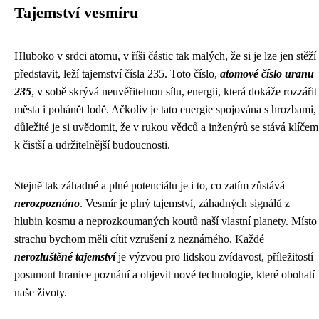
Tajemství vesmíru
Hluboko v srdci atomu, v říši částic tak malých, že si je lze jen stěží
představit, leží tajemství čísla 235. Toto číslo,
atomové číslo uranu
235
, v sobě skrývá neuvěřitelnou sílu, energii, která dokáže rozzářit
města i pohánět lodě. Ačkoliv je tato energie spojována s hrozbami,
důležité je si uvědomit, že v rukou vědců a inženýrů se stává klíčem
k čistší a udržitelnější budoucnosti.
Stejně tak záhadné a plné potenciálu je i to, co zatím zůstává
nerozpoznáno
. Vesmír je plný tajemství, záhadných signálů z
hlubin kosmu a neprozkoumaných koutů naší vlastní planety. Místo
strachu bychom měli cítit vzrušení z neznámého. Každé
nerozluštěné tajemství
je výzvou pro lidskou zvídavost, příležitostí
posunout hranice poznání a objevit nové technologie, které obohatí
naše životy.