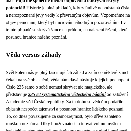
akci.
Pojďme společně hledat odpovědi a odkrývat skrytý
potenciál!
Historie je plná příkladů, kdy zdánlivě nepodstatná čísla
a nerozpoznané jevy vedly k převratným objevům. Vzpomeňme na
objev penicilinu, který byl iniciován náhodným pozorováním. I v
tomto případě se skrývá šance na průlom, na nalezení řešení, která
posunou hranice našeho poznání.
Věda versus záhady
Svět kolem nás je plný fascinujících záhad a zatímco některé z nich
čekají na své objasnění, věda nám dává nástroje k jejich pochopení.
Číslo 235 samo o sobě nemusí skrývat nic magického, ale
představuje
235 let systematického vědeckého bádání
od založení
Akademie věd České republiky. Za tu dobu se vědcům podařilo
objasnit nespočet tajemství a posunout hranice lidského poznání.
To, co dnes považujeme za samozřejmost, bylo dříve zahaleno
rouškou neznáma. Díky houževnatosti a inovativnímu myšlení
badatelů se nám otevírají nové obzory poznání a s nimi i možnosti