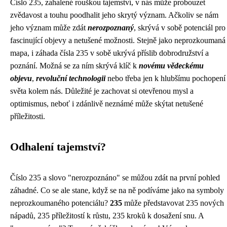
Číslo 235, zahalené rouškou tajemství, v nás může probouzet
zvědavost a touhu poodhalit jeho skrytý význam. Ačkoliv se nám
jeho význam může zdát
nerozpoznaný
, skrývá v sobě potenciál pro
fascinující objevy a netušené možnosti. Stejně jako neprozkoumaná
mapa, i záhada čísla 235 v sobě ukrývá příslib dobrodružství a
poznání. Možná se za ním skrývá klíč k
novému vědeckému
objevu
,
revoluční technologii
nebo třeba jen k hlubšímu pochopení
světa kolem nás. Důležité je zachovat si otevřenou mysl a
optimismus, neboť i zdánlivě neznámé může skýtat netušené
příležitosti.
Odhalení tajemství?
Číslo 235 a slovo "nerozpoznáno" se můžou zdát na první pohled
záhadné. Co se ale stane, když se na ně podíváme jako na symboly
neprozkoumaného potenciálu?
235
může představovat 235 nových
nápadů, 235 příležitostí k růstu, 235 kroků k dosažení snu. A