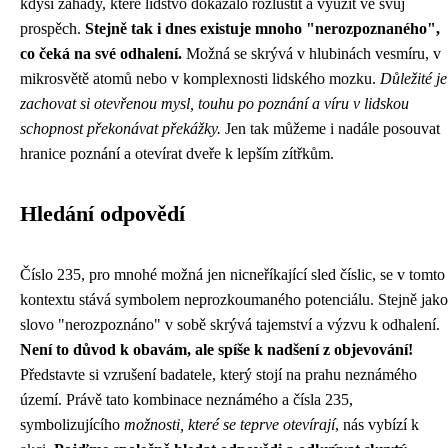
kdysi záhady, které lidstvo dokázalo rozluštit a využít ve svůj
prospěch.
Stejně tak i dnes existuje mnoho "nerozpoznaného",
co čeká na své odhalení.
Možná se skrývá v hlubinách vesmíru, v
mikrosvětě atomů nebo v komplexnosti lidského mozku.
Důležité je
zachovat si otevřenou mysl, touhu po poznání a víru v lidskou
schopnost překonávat překážky.
Jen tak můžeme i nadále posouvat
hranice poznání a otevírat dveře k lepším zítřkům.
Hledání odpovědí
Číslo 235, pro mnohé možná jen nicneříkající sled číslic, se v tomto
kontextu stává symbolem neprozkoumaného potenciálu. Stejně jako
slovo "nerozpoznáno" v sobě skrývá tajemství a výzvu k odhalení.
Není to důvod k obavám, ale spíše k nadšení z objevování!
Představte si vzrušení badatele, který stojí na prahu neznámého
území. Právě tato kombinace neznámého a čísla 235,
symbolizujícího
možnosti, které se teprve otevírají
, nás vybízí k