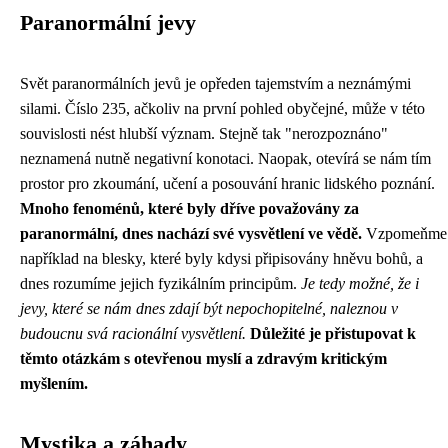
Paranormální jevy
Svět paranormálních jevů je opředen tajemstvím a neznámými
silami. Číslo 235, ačkoliv na první pohled obyčejné, může v této
souvislosti nést hlubší význam. Stejně tak "nerozpoznáno"
neznamená nutně negativní konotaci. Naopak, otevírá se nám tím
prostor pro zkoumání, učení a posouvání hranic lidského poznání.
Mnoho fenoménů, které byly dříve považovány za
paranormální, dnes nachází své vysvětlení ve vědě.
Vzpomeňme
například na blesky, které byly kdysi připisovány hněvu bohů, a
dnes rozumíme jejich fyzikálním principům.
Je tedy možné, že i
jevy, které se nám dnes zdají být nepochopitelné, naleznou v
budoucnu svá racionální vysvětlení.
Důležité je přistupovat k
těmto otázkám s otevřenou myslí a zdravým kritickým
myšlením.
Mystika a záhady