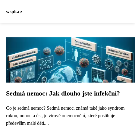
wspk.cz
Sedmá nemoc: Jak dlouho jste infekční?
Co je sedmá nemoc? Sedmá nemoc, známá také jako syndrom
rukou, nohou a úst, je virové onemocnění, které postihuje
především malé děti....