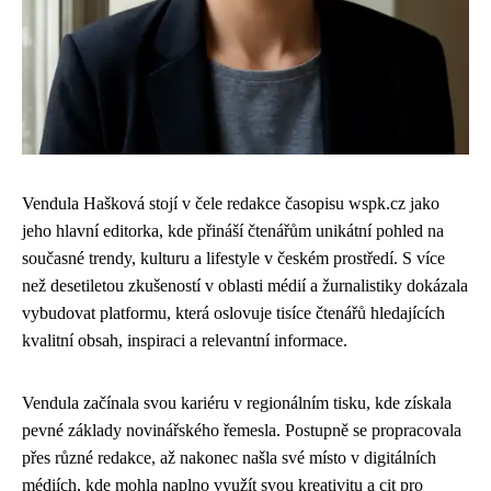
Vendula Hašková stojí v čele redakce časopisu wspk.cz jako
jeho hlavní editorka, kde přináší čtenářům unikátní pohled na
současné trendy, kulturu a lifestyle v českém prostředí. S více
než desetiletou zkušeností v oblasti médií a žurnalistiky dokázala
vybudovat platformu, která oslovuje tisíce čtenářů hledajících
kvalitní obsah, inspiraci a relevantní informace.
Vendula začínala svou kariéru v regionálním tisku, kde získala
pevné základy novinářského řemesla. Postupně se propracovala
přes různé redakce, až nakonec našla své místo v digitálních
médiích, kde mohla naplno využít svou kreativitu a cit pro