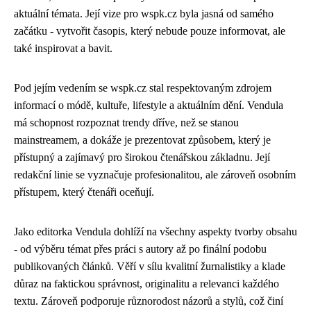
aktuální témata. Její vize pro wspk.cz byla jasná od samého
začátku - vytvořit časopis, který nebude pouze informovat, ale
také inspirovat a bavit.
Pod jejím vedením se wspk.cz stal respektovaným zdrojem
informací o módě, kultuře, lifestyle a aktuálním dění. Vendula
má schopnost rozpoznat trendy dříve, než se stanou
mainstreamem, a dokáže je prezentovat způsobem, který je
přístupný a zajímavý pro širokou čtenářskou základnu. Její
redakční linie se vyznačuje profesionalitou, ale zároveň osobním
přístupem, který čtenáři oceňují.
Jako editorka Vendula dohlíží na všechny aspekty tvorby obsahu
- od výběru témat přes práci s autory až po finální podobu
publikovaných článků. Věří v sílu kvalitní žurnalistiky a klade
důraz na faktickou správnost, originalitu a relevanci každého
textu. Zároveň podporuje různorodost názorů a stylů, což činí