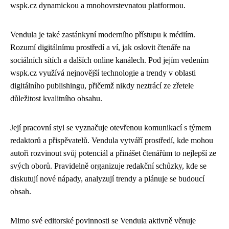
wspk.cz dynamickou a mnohovrstevnatou platformou.
Vendula je také zastánkyní moderního přístupu k médiím.
Rozumí digitálnímu prostředí a ví, jak oslovit čtenáře na
sociálních sítích a dalších online kanálech. Pod jejím vedením
wspk.cz využívá nejnovější technologie a trendy v oblasti
digitálního publishingu, přičemž nikdy neztrácí ze zřetele
důležitost kvalitního obsahu.
Její pracovní styl se vyznačuje otevřenou komunikací s týmem
redaktorů a přispěvatelů. Vendula vytváří prostředí, kde mohou
autoři rozvinout svůj potenciál a přinášet čtenářům to nejlepší ze
svých oborů. Pravidelně organizuje redakční schůzky, kde se
diskutují nové nápady, analyzují trendy a plánuje se budoucí
obsah.
Mimo své editorské povinnosti se Vendula aktivně věnuje