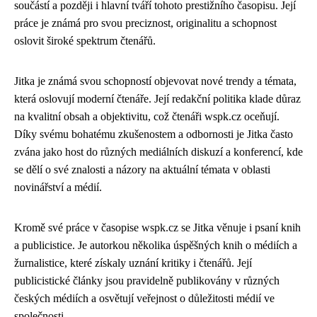
součástí a později i hlavní tváří tohoto prestižního časopisu. Její
práce je známá pro svou preciznost, originalitu a schopnost
oslovit široké spektrum čtenářů.
Jitka je známá svou schopností objevovat nové trendy a témata,
která oslovují moderní čtenáře. Její redakční politika klade důraz
na kvalitní obsah a objektivitu, což čtenáři wspk.cz oceňují.
Díky svému bohatému zkušenostem a odbornosti je Jitka často
zvána jako host do různých mediálních diskuzí a konferencí, kde
se dělí o své znalosti a názory na aktuální témata v oblasti
novinářství a médií.
Kromě své práce v časopise wspk.cz se Jitka věnuje i psaní knih
a publicistice. Je autorkou několika úspěšných knih o médiích a
žurnalistice, které získaly uznání kritiky i čtenářů. Její
publicistické články jsou pravidelně publikovány v různých
českých médiích a osvětují veřejnost o důležitosti médií ve
společnosti.