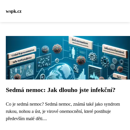
wspk.cz
Sedmá nemoc: Jak dlouho jste infekční?
Co je sedmá nemoc? Sedmá nemoc, známá také jako syndrom
rukou, nohou a úst, je virové onemocnění, které postihuje
především malé děti....