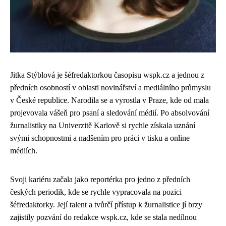
Jitka Stýblová je šéfredaktorkou časopisu wspk.cz a jednou z
předních osobností v oblasti novinářství a mediálního průmyslu
v České republice. Narodila se a vyrostla v Praze, kde od mala
projevovala vášeň pro psaní a sledování médií. Po absolvování
žurnalistiky na Univerzitě Karlově si rychle získala uznání
svými schopnostmi a nadšením pro práci v tisku a online
médiích.
Svoji kariéru začala jako reportérka pro jedno z předních
českých periodik, kde se rychle vypracovala na pozici
šéfredaktorky. Její talent a tvůrčí přístup k žurnalistice jí brzy
zajistily pozvání do redakce wspk.cz, kde se stala nedílnou