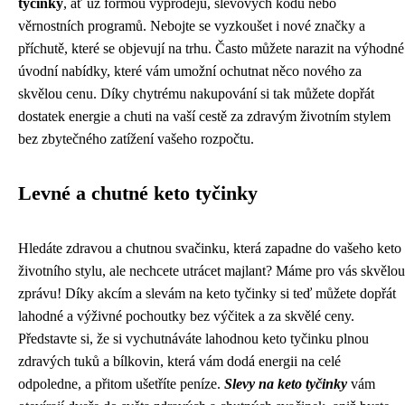
tyčinky
, ať už formou výprodejů, slevových kódů nebo
věrnostních programů. Nebojte se vyzkoušet i nové značky a
příchutě, které se objevují na trhu. Často můžete narazit na výhodné
úvodní nabídky, které vám umožní ochutnat něco nového za
skvělou cenu. Díky chytrému nakupování si tak můžete dopřát
dostatek energie a chuti na vaší cestě za zdravým životním stylem
bez zbytečného zatížení vašeho rozpočtu.
Levné a chutné keto tyčinky
Hledáte zdravou a chutnou svačinku, která zapadne do vašeho keto
životního stylu, ale nechcete utrácet majlant? Máme pro vás skvělou
zprávu! Díky akcím a slevám na keto tyčinky si teď můžete dopřát
lahodné a výživné pochoutky bez výčitek a za skvělé ceny.
Představte si, že si vychutnáváte lahodnou keto tyčinku plnou
zdravých tuků a bílkovin, která vám dodá energii na celé
odpoledne, a přitom ušetříte peníze.
Slevy na keto tyčinky
vám