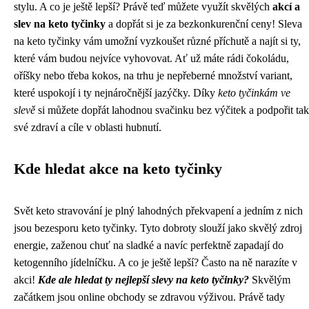
stylu. A co je ještě lepší? Právě teď můžete využít skvělých
akcí a
slev na keto tyčinky
a dopřát si je za bezkonkurenční ceny! Sleva
na keto tyčinky vám umožní vyzkoušet různé příchutě a najít si ty,
které vám budou nejvíce vyhovovat. Ať už máte rádi čokoládu,
oříšky nebo třeba kokos, na trhu je nepřeberné množství variant,
které uspokojí i ty nejnáročnější jazýčky. Díky
keto tyčinkám ve
slevě
si můžete dopřát lahodnou svačinku bez výčitek a podpořit tak
své zdraví a cíle v oblasti hubnutí.
Kde hledat akce na keto tyčinky
Svět keto stravování je plný lahodných překvapení a jedním z nich
jsou bezesporu keto tyčinky. Tyto dobroty slouží jako skvělý zdroj
energie, zaženou chuť na sladké a navíc perfektně zapadají do
ketogenního jídelníčku. A co je ještě lepší? Často na ně narazíte v
akci!
Kde ale hledat ty nejlepší slevy na keto tyčinky?
Skvělým
začátkem jsou online obchody se zdravou výživou. Právě tady