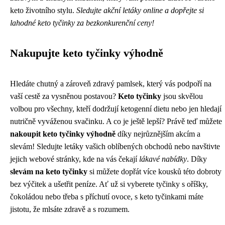
keto životního stylu.
Sledujte akční letáky online a dopřejte si
lahodné keto tyčinky za bezkonkurenční ceny!
Nakupujte keto tyčinky výhodně
Hledáte chutný a zároveň zdravý pamlsek, který vás podpoří na
vaší cestě za vysněnou postavou?
Keto tyčinky
jsou skvělou
volbou pro všechny, kteří dodržují ketogenní dietu nebo jen hledají
nutričně vyváženou svačinku. A co je ještě lepší? Právě teď můžete
nakoupit keto tyčinky výhodně
díky nejrůznějším akcím a
slevám! Sledujte letáky vašich oblíbených obchodů nebo navštivte
jejich webové stránky, kde na vás čekají
lákavé nabídky
. Díky
slevám na keto tyčinky
si můžete dopřát více kousků této dobroty
bez výčitek a ušetřit peníze. Ať už si vyberete tyčinky s oříšky,
čokoládou nebo třeba s příchutí ovoce, s keto tyčinkami máte
jistotu, že mlsáte zdravě a s rozumem.