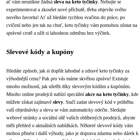
ať vám neunikne žádná
sleva na keto tyčinky
. Nebojte se
experimentovat a zkoušet nové příchutě, třeba objevíte svého
nového favorita! Ať už hledáte rychlou svačinu do práce, po
cvičení nebo jen tak na chuť, keto tyčinky vám pomohou zůstat na
správné cestě a užít si lahodnou odměnu bez výčitek.
Slevové kódy a kupóny
Hledáte způsob, jak si dopřát lahodné a zdravé keto tyčinky za
výhodnější cenu? Pak pro vás máme skvělou zprávu! Existuje
mnoho možností, jak ušetřit díky slevovým kódům a kupónům.
Mnoho online prodejců nabízí speciální
akce na keto tyčinky
, kde
můžete získat zajímavé
slevy
. Stačí zadat slevový kód v průběhu
vaší objednávky a sleva se vám automaticky odečte. Sledujte
webové stránky a sociální sítě vašich oblíbených prodejců, abyste
měli přehled o aktuálních nabídkách. Některé slevové kódy vám
mohou přinést i další výhody, jako je doprava zdarma nebo dárek k