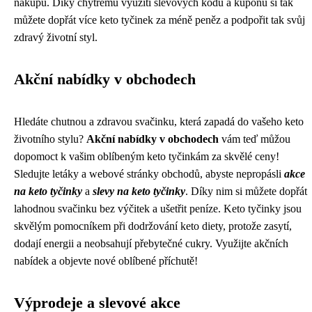
nákupu. Díky chytrému využití slevových kódů a kupónů si tak
můžete dopřát více keto tyčinek za méně peněz a podpořit tak svůj
zdravý životní styl.
Akční nabídky v obchodech
Hledáte chutnou a zdravou svačinku, která zapadá do vašeho keto
životního stylu?
Akční nabídky v obchodech
vám teď můžou
dopomoct k vašim oblíbeným keto tyčinkám za skvělé ceny!
Sledujte letáky a webové stránky obchodů, abyste nepropásli
akce
na keto tyčinky
a
slevy na keto tyčinky
. Díky nim si můžete dopřát
lahodnou svačinku bez výčitek a ušetřit peníze. Keto tyčinky jsou
skvělým pomocníkem při dodržování keto diety, protože zasytí,
dodají energii a neobsahují přebytečné cukry. Využijte akčních
nabídek a objevte nové oblíbené příchutě!
Výprodeje a slevové akce