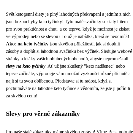
Svět ketogenní diety je plný lahodných překvapení a jedním z nich
jsou bezpochyby keto tyčinky! Tyto malé svačinky se staly hitem
pro svou praktičnost a chuť, a co teprve, když je možnost je získat
ve výprodeji nebo se slevou? To už je nabídka, která se neodmítá!
Akce na keto tyčinky
jsou skvělou příležitostí, jak si doplnit
zásoby a dopřát si lahodnou svačinku bez výčitek. Sledujte webové
stránky a letáky vašich oblíbených obchodů, abyste nepromeškali
slevy na keto tyčinky
. Ať už jste zkušený "keto nadšenec" nebo
teprve začínáte, výprodeje vám umožní vyzkoušet různé příchutě a
najít si tu svou oblíbenou. Představte si tu radost, když si
pochutnáváte na lahodné keto tyčince s vědomím, že jste ji pořídili
za skvělou cenu!
Slevy pro věrné zákazníky
Pro naše stálé zákazníky máme skvělou zprávu! Víme, že si potrpíte