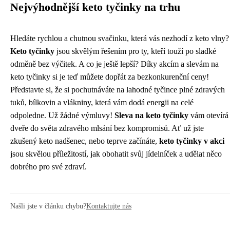
Nejvýhodnější keto tyčinky na trhu
Hledáte rychlou a chutnou svačinku, která vás nezhodí z keto vlny?
Keto tyčinky
jsou skvělým řešením pro ty, kteří touží po sladké
odměně bez výčitek. A co je ještě lepší? Díky akcím a slevám na
keto tyčinky si je teď můžete dopřát za bezkonkurenční ceny!
Představte si, že si pochutnáváte na lahodné tyčince plné zdravých
tuků, bílkovin a vlákniny, která vám dodá energii na celé
odpoledne. Už žádné výmluvy!
Sleva na keto tyčinky
vám otevírá
dveře do světa zdravého mlsání bez kompromisů. Ať už jste
zkušený keto nadšenec, nebo teprve začínáte,
keto tyčinky v akci
jsou skvělou příležitostí, jak obohatit svůj jídelníček a udělat něco
dobrého pro své zdraví.
Našli jste v článku chybu?
Kontaktujte nás