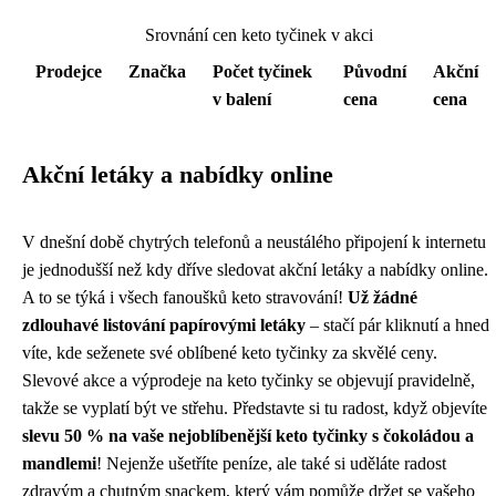
Srovnání cen keto tyčinek v akci
Prodejce
Značka
Počet tyčinek
Původní
Akční
v balení
cena
cena
Akční letáky a nabídky online
V dnešní době chytrých telefonů a neustálého připojení k internetu
je jednodušší než kdy dříve sledovat akční letáky a nabídky online.
A to se týká i všech fanoušků keto stravování!
Už žádné
zdlouhavé listování papírovými letáky
– stačí pár kliknutí a hned
víte, kde seženete své oblíbené keto tyčinky za skvělé ceny.
Slevové akce a výprodeje na keto tyčinky se objevují pravidelně,
takže se vyplatí být ve střehu. Představte si tu radost, když objevíte
slevu 50 % na vaše nejoblíbenější keto tyčinky s čokoládou a
mandlemi
! Nejenže ušetříte peníze, ale také si uděláte radost
zdravým a chutným snackem, který vám pomůže držet se vašeho