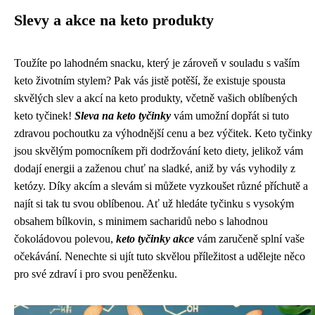
Slevy a akce na keto produkty
Toužíte po lahodném snacku, který je zároveň v souladu s vaším
keto životním stylem? Pak vás jistě potěší, že existuje spousta
skvělých slev a akcí na keto produkty, včetně vašich oblíbených
keto tyčinek!
Sleva na keto tyčinky
vám umožní dopřát si tuto
zdravou pochoutku za výhodnější cenu a bez výčitek. Keto tyčinky
jsou skvělým pomocníkem při dodržování keto diety, jelikož vám
dodají energii a zaženou chuť na sladké, aniž by vás vyhodily z
ketózy. Díky akcím a slevám si můžete vyzkoušet různé příchutě a
najít si tak tu svou oblíbenou. Ať už hledáte tyčinku s vysokým
obsahem bílkovin, s minimem sacharidů nebo s lahodnou
čokoládovou polevou,
keto tyčinky akce
vám zaručeně splní vaše
očekávání. Nenechte si ujít tuto skvělou příležitost a udělejte něco
pro své zdraví i pro svou peněženku.