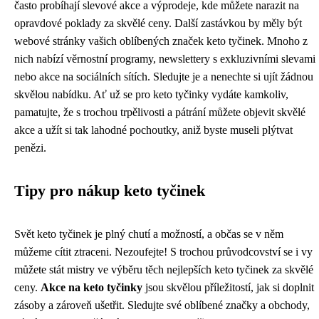
často probíhají slevové akce a výprodeje, kde můžete narazit na
opravdové poklady za skvělé ceny. Další zastávkou by měly být
webové stránky vašich oblíbených značek keto tyčinek. Mnoho z
nich nabízí věrnostní programy, newslettery s exkluzivními slevami
nebo akce na sociálních sítích. Sledujte je a nenechte si ujít žádnou
skvělou nabídku. Ať už se pro keto tyčinky vydáte kamkoliv,
pamatujte, že s trochou trpělivosti a pátrání můžete objevit skvělé
akce a užít si tak lahodné pochoutky, aniž byste museli plýtvat
penězi.
Tipy pro nákup keto tyčinek
Svět keto tyčinek je plný chutí a možností, a občas se v něm
můžeme cítit ztraceni. Nezoufejte! S trochou průvodcovství se i vy
můžete stát mistry ve výběru těch nejlepších keto tyčinek za skvělé
ceny.
Akce na keto tyčinky
jsou skvělou příležitostí, jak si doplnit
zásoby a zároveň ušetřit. Sledujte své oblíbené značky a obchody,