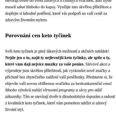
otevírají dveře do světa zdravých a chutných svačinek, aniž byste
museli sahat hluboko do kapsy. Využijte tuto skvělou příležitost a
dopřejte si lahodné potěšení, které vás podpoří na vaší cestě za
zdravým životním stylem.
Porovnání cen keto tyčinek
Svět keto tyčinek je plný lákavých možností a akčních nabídek!
Nejde jen o to, najít ty nejlevnější keto tyčinky, ale spíše o ty,
které vám dají nejvíce muziky za vaše peníze.
Slevové akce a
výprodeje jsou skvělou příležitostí, jak vyzkoušet nové značky a
příchutě bez zbytečného zatížení vaší peněženky. Představte si, že
objevíte vaši novou oblíbenou svačinku za bezkonkurenční cenu!
Mnoho výrobců nabízí věrnostní programy a slevy pro stálé
zákazníky.
Tím se otevírají dveře k dlouhodobým úsporám a radosti
z kvalitních keto tyčinek, které vám pomohou udržet si zdravý
životní styl.