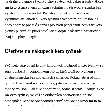
na drahé proteinové tyčinky plné zbytečných cukrů a aditiv.
Akce
na keto tyčinky
vám umožní vychutnat si zdravou svačinku bez
výčitek a zároveň ušetřit. Představte si, jak si s úsměvem
vychutnáváte lahodnou keto tyčinku s vědomím, že jste udělali
něco dobrého pro své zdraví i pro svou peněženku.
Sleva na keto
tyčinky
je skvělou příležitostí, jak si doplnit zásoby a nastartovat
svůj den plný energie.
Ušetřete na nákupech keto tyčinek
Svět keto stravování je plný lahodných možností a keto tyčinky se
staly oblíbeným pomocníkem pro ty, kteří touží po rychlém a
chutném snacku bez zbytečných sacharidů. Pokud jste si oblíbili
tyto nízkosacharidové pochoutky, jistě vás potěší, že existuje
mnoho způsobů, jak si je dopřát za výhodnější ceny. Sledujte
akce
na keto tyčinky
ve vašich oblíbených obchodech a online
prodejnách. Mnoho obchodníků nabízí pravidelné
slevy na keto