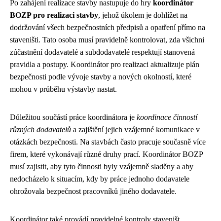
Po zahájení realizace stavby nastupuje do hry
koordinátor
BOZP pro realizaci stavby
, jehož úkolem je dohlížet na
dodržování všech bezpečnostních předpisů a opatření přímo na
staveništi. Tato osoba musí pravidelně kontrolovat, zda všichni
zúčastnění dodavatelé a subdodavatelé respektují stanovená
pravidla a postupy. Koordinátor pro realizaci aktualizuje plán
bezpečnosti podle vývoje stavby a nových okolností, které
mohou v průběhu výstavby nastat.
Důležitou součástí práce koordinátora je
koordinace činností
různých dodavatelů
a zajištění jejich vzájemné komunikace v
otázkách bezpečnosti. Na stavbách často pracuje současně více
firem, které vykonávají různé druhy prací. Koordinátor BOZP
musí zajistit, aby tyto činnosti byly vzájemně sladěny a aby
nedocházelo k situacím, kdy by práce jednoho dodavatele
ohrožovala bezpečnost pracovníků jiného dodavatele.
Koordinátor také provádí pravidelné kontroly staveništ,