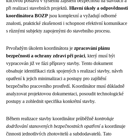
klíčovou postavu v systému zajištění bezpečnosti na stavbách a
při realizaci stavebních projektů.
Hlavní úkoly a odpovědnosti
koordinátora BOZP
jsou komplexní a vyžadují odborné
znalosti, praktické zkušenosti i schopnost efektivní komunikace
s různými subjekty zapojenými do stavebního procesu.
Prvořadým úkolem koordinátora je
zpracování plánu
bezpečnosti a ochrany zdraví při práci
, který musí být
vypracován již ve fázi přípravy stavby. Tento dokument
obsahuje identifikaci rizik spojených s realizací stavby, návrh
opatření k jejich minimalizaci a postupy pro zajištění
bezpečného pracovního prostředí. Koordinátor musí důkladně
analyzovat projektovou dokumentaci, posoudit technologické
postupy a zohlednit specifika konkrétní stavby.
Během realizace stavby koordinátor průběžně
kontroluje
dodržování stanovených bezpečnostních opatření
a koordinuje
činnosti jednotlivých zhotovitelů a subdodavatelů. Tato