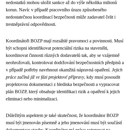
nedostatků mohou uložit sankce až do výše několika milionů
korun. Navíc v případě pracovního úrazu způsobeného
nedostatečnou koordinací bezpečnosti může zadavatel čelit i
trestněprávní odpovědnosti.
Koordinátoři BOZP mají rozsáhlé pravomoci a povinnosti. Musí
být schopni identifikovat potenciální rizika na staveništi,
koordinovat činnosti různých dodavatelů tak, aby se vzájemně
neohrožovali, kontrolovat dodržování bezpečnostních předpisů a
v případě potřeby navrhnout okamžitá nápravná opatření.
Jejich
práce začíná již ve fázi projektové přípravy
, kdy musí posoudit
projektovou dokumentaci z hlediska bezpečnosti a vypracovat
plán BOZP, který obsahuje identifikaci rizik a opatření k jejich
eliminaci nebo minimalizaci.
Důležitým aspektem je také skutečnost, že koordinátor BOZP
musí být jmenován písemně a jeho jmenování musí být součástí
dokumentace stavby. Koordinátor má právo vstupovat na