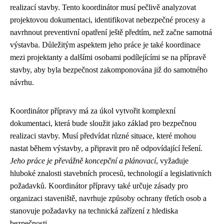
realizací stavby. Tento koordinátor musí pečlivě analyzovat
projektovou dokumentaci, identifikovat nebezpečné procesy a
navrhnout preventivní opatření ještě předtím, než začne samotná
výstavba. Důležitým aspektem jeho práce je také koordinace
mezi projektanty a dalšími osobami podílejícími se na přípravě
stavby, aby byla bezpečnost zakomponována již do samotného
návrhu.
Koordinátor přípravy má za úkol vytvořit komplexní
dokumentaci, která bude sloužit jako základ pro bezpečnou
realizaci stavby. Musí předvídat různé situace, které mohou
nastat během výstavby, a připravit pro ně odpovídající řešení.
Jeho práce je převážně koncepční a plánovací
, vyžaduje
hluboké znalosti stavebních procesů, technologií a legislativních
požadavků. Koordinátor přípravy také určuje zásady pro
organizaci staveniště, navrhuje způsoby ochrany třetích osob a
stanovuje požadavky na technická zařízení z hlediska
bezpečnosti.