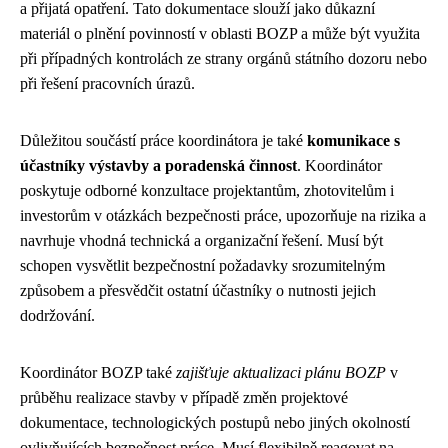
a přijatá opatření. Tato dokumentace slouží jako důkazní
materiál o plnění povinností v oblasti BOZP a může být využita
při případných kontrolách ze strany orgánů státního dozoru nebo
při řešení pracovních úrazů.
Důležitou součástí práce koordinátora je také
komunikace s
účastníky výstavby a poradenská činnost
. Koordinátor
poskytuje odborné konzultace projektantům, zhotovitelům i
investorům v otázkách bezpečnosti práce, upozorňuje na rizika a
navrhuje vhodná technická a organizační řešení. Musí být
schopen vysvětlit bezpečnostní požadavky srozumitelným
způsobem a přesvědčit ostatní účastníky o nutnosti jejich
dodržování.
Koordinátor BOZP také
zajišťuje aktualizaci plánu BOZP
v
průběhu realizace stavby v případě změn projektové
dokumentace, technologických postupů nebo jiných okolností
ovlivňujících bezpečnost práce. Musí flexibilně reagovat na