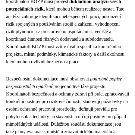
koordinátoři BOZP musí provést
důkladnou analýzu všech
potenciálních rizik
, která mohou během realizace nastat. Tato
analýza zahrnuje identifikaci nebezpečných prací, posouzení
rizik spojených s používáním strojů a zařízení, vyhodnocení
rizik plynoucích z prostorového uspořádání staveniště a
koordinaci činností různých dodavatelů a subdodavatelů.
Koordinátoři BOZP musí vzít v úvahu specifika konkrétního
projektu, místní podmínky, klimatické faktory a další okolnosti,
které mohou ovlivnit bezpečnost práce.
Bezpečnostní dokumentace musí obsahovat
podrobné popisy
bezpečnostních opatření
pro jednotlivé fáze projektu.
Koordinátoři bezpečnosti a ochrany zdraví při práci zpracovávají
konkrétní postupy pro rizikové činnosti, stanovují požadavky na
osobní ochranné pracovní prostředky, definují pravidla pro
pohyb osob a techniky na staveništi a určují postupy pro případ
mimořádných událostí. Důležitou součástí dokumentace jsou
také plány evakuace, umístění zdravotnického materiálu a