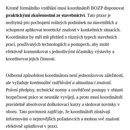
Kromě formálního vzdělání musí koordinátoři BOZP disponovat
praktickými zkušenostmi ze stavebnictví
. Tato praxe je
nezbytná pro pochopení reálných podmínek na staveništích a
schopnost aplikovat teoretické znalosti v konkrétních situacích.
Koordinátor by měl mít přehled o různých typech stavebních
prací, používaných technologiích a postupech, aby mohl
efektivně komunikovat s jednotlivými účastníky výstavby a
koordinovat jejich činnosti.
Odborná způsobilost koordinátora není jednorázovou záležitostí,
ale vyžaduje
kontinuální vzdělávání a aktualizaci znalostí
.
Právní předpisy, technické normy a osvědčené postupy v oblasti
bezpečnosti práce se neustále vyvíjejí, a proto musí koordinátoři
pravidelně absolvovat doškolovací kurzy a sledovat novinky v
oboru. Tato povinnost zajišťuje, že koordinátoři zůstávají
informováni o nejnovějších požadavcích a mohou své znalosti
efektivně uplatňovat v praxi.