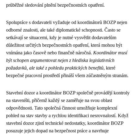
průběžné sledování plnění bezpečnostních opatření.
Spolupráce s dodavateli vyžaduje od koordinátorů BOZP nejen
odborné znalosti, ale také diplomatické schopnosti. Často se
setkávají se situacemi, kdy je nutné vysvětlit dodavatelům
důležitost určitých bezpečnostních opatření, která mohou být
vnímána jako časově nebo finančně náročná.
Koordinátor musí
být schopen argumentovat nejen z hlediska legislativních
požadavků, ale také z pohledu praktických benefitů
, které
bezpečné pracovní prostředí přináší všem zúčastněným stranám.
Stavební dozor a koordinátor BOZP společně provádějí kontroly
na staveništi, přičemž každý se zaměřuje na svou oblast
odpovědnosti. Tato společná činnost umožňuje komplexní
pohled na stav stavby a rychlou identifikaci nesrovnalostí. Když
stavební dozor zjistí technické nedostatky, koordinátor BOZP
posuzuje jejich dopad na bezpečnost práce a navrhuje