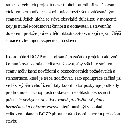
rámci stavebních projektů nezastupitelnou roli při zajišťování
efektivní komunikace a spolupráce mezi všemi zúčastněnými
stranami. Jejich úloha se stává obzvláště důležitou v momentě,
kdy je nutné koordinovat činnosti s dodavateli a stavebním
dozorem, protože právě v této oblasti často vznikají nejkritičtější
situace ovlivňující bezpečnost na staveništi.
Koordinátoři BOZP musí od samého začátku projektu aktivně
komunikovat s dodavateli a zajišťovat, aby všichny smluvní
strany měly jasné povědomí o bezpečnostních požadavcích a
standardech, které je třeba dodržovat. Tato spolupráce začíná již
ve fázi výběrového řízení, kdy koordinátor poskytuje podklady
pro hodnocení schopností dodavatelů v oblasti bezpečnosti
práce.
Je nezbytné, aby dodavatelé předložili své plány
bezpečnosti a ochrany zdraví
, které musí být v souladu s
celkovým plánem BOZP připraveným koordinátorem pro celou
stavbu.