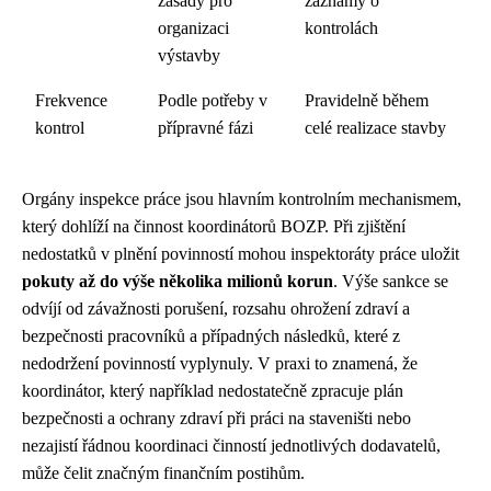
zásady pro
záznamy o
organizaci
kontrolách
výstavby
Frekvence
Podle potřeby v
Pravidelně během
kontrol
přípravné fázi
celé realizace stavby
Orgány inspekce práce jsou hlavním kontrolním mechanismem,
který dohlíží na činnost koordinátorů BOZP. Při zjištění
nedostatků v plnění povinností mohou inspektoráty práce uložit
pokuty až do výše několika milionů korun
. Výše sankce se
odvíjí od závažnosti porušení, rozsahu ohrožení zdraví a
bezpečnosti pracovníků a případných následků, které z
nedodržení povinností vyplynuly. V praxi to znamená, že
koordinátor, který například nedostatečně zpracuje plán
bezpečnosti a ochrany zdraví při práci na staveništi nebo
nezajistí řádnou koordinaci činností jednotlivých dodavatelů,
může čelit značným finančním postihům.