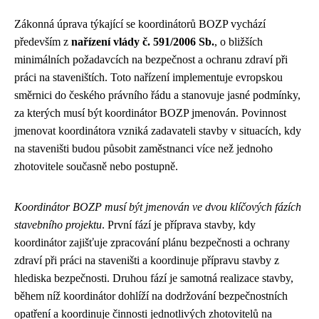
Zákonná úprava týkající se koordinátorů BOZP vychází
především z
nařízení vlády č. 591/2006 Sb.
, o bližších
minimálních požadavcích na bezpečnost a ochranu zdraví při
práci na staveništích. Toto nařízení implementuje evropskou
směrnici do českého právního řádu a stanovuje jasné podmínky,
za kterých musí být koordinátor BOZP jmenován. Povinnost
jmenovat koordinátora vzniká zadavateli stavby v situacích, kdy
na staveništi budou působit zaměstnanci více než jednoho
zhotovitele současně nebo postupně.
Koordinátor BOZP musí být jmenován ve dvou klíčových fázích
stavebního projektu
. První fází je příprava stavby, kdy
koordinátor zajišťuje zpracování plánu bezpečnosti a ochrany
zdraví při práci na staveništi a koordinuje přípravu stavby z
hlediska bezpečnosti. Druhou fází je samotná realizace stavby,
během níž koordinátor dohlíží na dodržování bezpečnostních
opatření a koordinuje činnosti jednotlivých zhotovitelů na