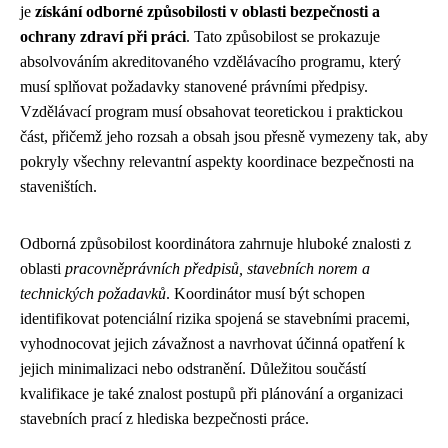
je
získání odborné způsobilosti v oblasti bezpečnosti a
ochrany zdraví při práci
. Tato způsobilost se prokazuje
absolvováním akreditovaného vzdělávacího programu, který
musí splňovat požadavky stanovené právními předpisy.
Vzdělávací program musí obsahovat teoretickou i praktickou
část, přičemž jeho rozsah a obsah jsou přesně vymezeny tak, aby
pokryly všechny relevantní aspekty koordinace bezpečnosti na
staveništích.
Odborná způsobilost koordinátora zahrnuje hluboké znalosti z
oblasti
pracovněprávních předpisů, stavebních norem a
technických požadavků
. Koordinátor musí být schopen
identifikovat potenciální rizika spojená se stavebními pracemi,
vyhodnocovat jejich závažnost a navrhovat účinná opatření k
jejich minimalizaci nebo odstranění. Důležitou součástí
kvalifikace je také znalost postupů při plánování a organizaci
stavebních prací z hlediska bezpečnosti práce.