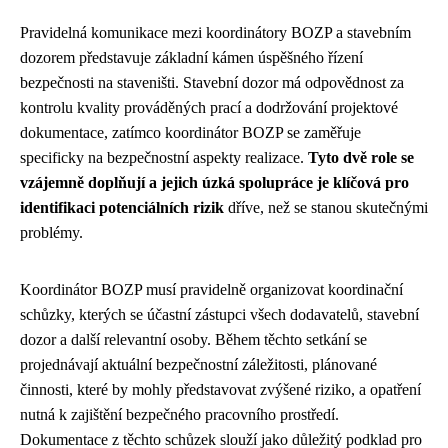
Pravidelná komunikace mezi koordinátory BOZP a stavebním
dozorem představuje základní kámen úspěšného řízení
bezpečnosti na staveništi. Stavební dozor má odpovědnost za
kontrolu kvality prováděných prací a dodržování projektové
dokumentace, zatímco koordinátor BOZP se zaměřuje
specificky na bezpečnostní aspekty realizace.
Tyto dvě role se
vzájemně doplňují a jejich úzká spolupráce je klíčová pro
identifikaci potenciálních rizik
dříve, než se stanou skutečnými
problémy.
Koordinátor BOZP musí pravidelně organizovat koordinační
schůzky, kterých se účastní zástupci všech dodavatelů, stavební
dozor a další relevantní osoby. Během těchto setkání se
projednávají aktuální bezpečnostní záležitosti, plánované
činnosti, které by mohly představovat zvýšené riziko, a opatření
nutná k zajištění bezpečného pracovního prostředí.
Dokumentace z těchto schůzek slouží jako důležitý podklad pro