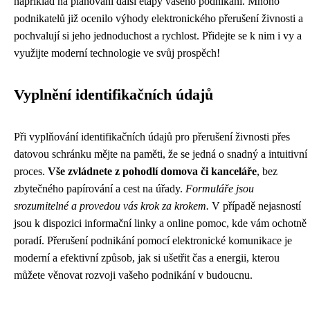
například na plánování další etapy vašeho podnikání. Mnoho
podnikatelů již ocenilo výhody elektronického přerušení živnosti a
pochvalují si jeho jednoduchost a rychlost. Přidejte se k nim i vy a
využijte moderní technologie ve svůj prospěch!
Vyplnění identifikačních údajů
Při vyplňování identifikačních údajů pro přerušení živnosti přes
datovou schránku mějte na paměti, že se jedná o snadný a intuitivní
proces.
Vše zvládnete z pohodlí domova či kanceláře
, bez
zbytečného papírování a cest na úřady.
Formuláře jsou
srozumitelné a provedou vás krok za krokem.
V případě nejasností
jsou k dispozici informační linky a online pomoc, kde vám ochotně
poradí. Přerušení podnikání pomocí elektronické komunikace je
moderní a efektivní způsob, jak si ušetřit čas a energii, kterou
můžete věnovat rozvoji vašeho podnikání v budoucnu.