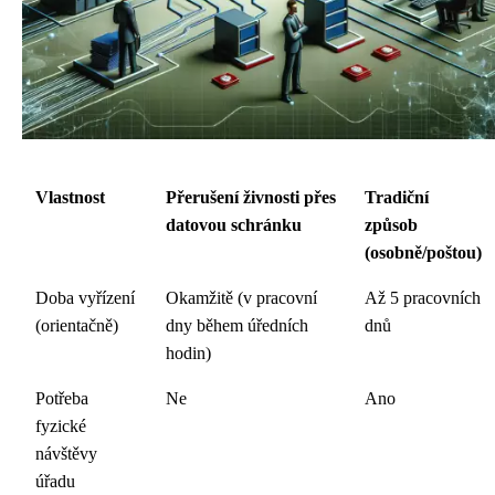
Vlastnost
Přerušení živnosti přes
Tradiční
datovou schránku
způsob
(osobně/poštou)
Doba vyřízení
Okamžitě (v pracovní
Až 5 pracovních
(orientačně)
dny během úředních
dnů
hodin)
Potřeba
Ne
Ano
fyzické
návštěvy
úřadu