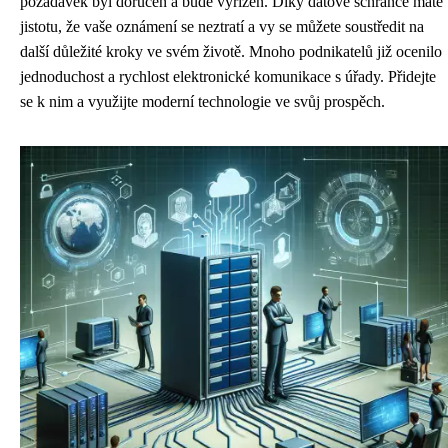
požadavek byl doručen a bude vyřízen. Díky datové schránce máte
jistotu, že vaše oznámení se neztratí a vy se můžete soustředit na
další důležité kroky ve svém životě. Mnoho podnikatelů již ocenilo
jednoduchost a rychlost elektronické komunikace s úřady. Přidejte
se k nim a využijte moderní technologie ve svůj prospěch.