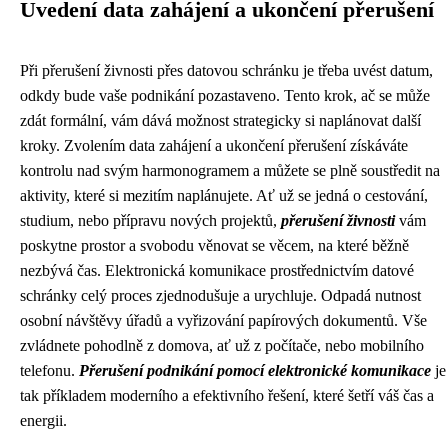
Uvedení data zahájení a ukončení přerušení
Při přerušení živnosti přes datovou schránku je třeba uvést datum,
odkdy bude vaše podnikání pozastaveno. Tento krok, ač se může
zdát formální, vám dává možnost strategicky si naplánovat další
kroky. Zvolením data zahájení a ukončení přerušení získáváte
kontrolu nad svým harmonogramem a můžete se plně soustředit na
aktivity, které si mezitím naplánujete. Ať už se jedná o cestování,
studium, nebo přípravu nových projektů,
přerušení živnosti
vám
poskytne prostor a svobodu věnovat se věcem, na které běžně
nezbývá čas. Elektronická komunikace prostřednictvím datové
schránky celý proces zjednodušuje a urychluje. Odpadá nutnost
osobní návštěvy úřadů a vyřizování papírových dokumentů. Vše
zvládnete pohodlně z domova, ať už z počítače, nebo mobilního
telefonu.
Přerušení podnikání pomocí elektronické komunikace
je
tak příkladem moderního a efektivního řešení, které šetří váš čas a
energii.