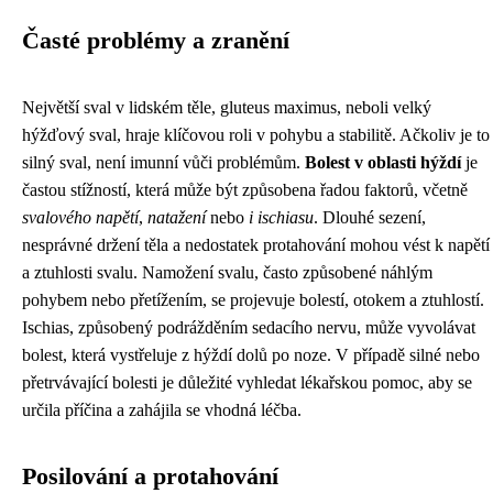
Časté problémy a zranění
Největší sval v lidském těle, gluteus maximus, neboli velký
hýžďový sval, hraje klíčovou roli v pohybu a stabilitě. Ačkoliv je to
silný sval, není imunní vůči problémům.
Bolest v oblasti hýždí
je
častou stížností, která může být způsobena řadou faktorů, včetně
svalového napětí
,
natažení
nebo
i ischiasu
. Dlouhé sezení,
nesprávné držení těla a nedostatek protahování mohou vést k napětí
a ztuhlosti svalu. Namožení svalu, často způsobené náhlým
pohybem nebo přetížením, se projevuje bolestí, otokem a ztuhlostí.
Ischias, způsobený podrážděním sedacího nervu, může vyvolávat
bolest, která vystřeluje z hýždí dolů po noze. V případě silné nebo
přetrvávající bolesti je důležité vyhledat lékařskou pomoc, aby se
určila příčina a zahájila se vhodná léčba.
Posilování a protahování