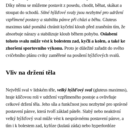
Díky němu se můžeme postavit z posedu, chodit, běhat, skákat a
stoupat do schodů.
Silné hýžďové svaly jsou nezbytné pro udržení
vzpřímené postavy a stabilitu pánve při chůzi a běhu.
Gluteus
maximus také pomáhá chránit kyčelní kloub před zraněním tím, že
absorbuje nárazy a stabilizuje kloub během pohybu.
Oslabení
tohoto svalu může vést k bolestem zad, kyčlí a kolen, a také ke
zhoršení sportovního výkonu.
Proto je důležité zařadit do svého
cvičebního plánu cviky zaměřené na posílení hýžďových svalů.
Vliv na držení těla
Největší sval v lidském těle,
velký hýžďový sval
(gluteus maximus),
hraje klíčovou roli v udržení vzpřímeného postoje a ovlivňuje
celkové držení těla. Jeho síla a funkčnost jsou nezbytné pro správné
postavení pánve, která tvoří základ páteře. Slabý nebo neaktivní
velký hýžďový sval může vést k nesprávnému postavení pánve, a
tím i k bolestem zad, kyfóze (kulatá záda) nebo hyperlordóze