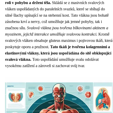
roli v pohybu a držení těla.
Skládá se z masivních svalových
vláken uspořádaných do paralelních svazků, které se sbíhají do
silné šlachy upínající se na stehenní kost. Tato vlákna jsou bohatě
zásobena krví a nervy, což umožňuje jak jemné pohyby, tak i
značnou sílu.
Svalová vlákna jsou tvořena bílkovinami aktinem a
myozinem, jejichž interakce umožňuje svalovou kontrakci.
Kromě
svalových vláken obsahuje gluteus maximus i pojivovou tkáň, která
poskytuje oporu a pružnost.
Tato tkáň je tvořena kolagenními a
elastinovými vlákny, která jsou uspořádána do sítě obklopující
svalová vlákna.
Toto uspořádání umožňuje svalu odolávat
vysokému zatížení a zároveň si zachovat svůj tvar.