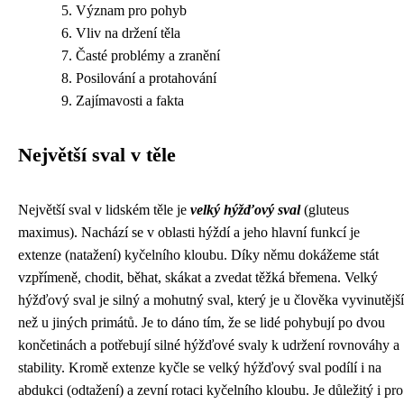
Význam pro pohyb
Vliv na držení těla
Časté problémy a zranění
Posilování a protahování
Zajímavosti a fakta
Největší sval v těle
Největší sval v lidském těle je
velký hýžďový sval
(gluteus
maximus). Nachází se v oblasti hýždí a jeho hlavní funkcí je
extenze (natažení) kyčelního kloubu. Díky němu dokážeme stát
vzpřímeně, chodit, běhat, skákat a zvedat těžká břemena. Velký
hýžďový sval je silný a mohutný sval, který je u člověka vyvinutější
než u jiných primátů. Je to dáno tím, že se lidé pohybují po dvou
končetinách a potřebují silné hýžďové svaly k udržení rovnováhy a
stability. Kromě extenze kyčle se velký hýžďový sval podílí i na
abdukci (odtažení) a zevní rotaci kyčelního kloubu. Je důležitý i pro