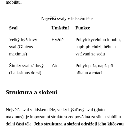
mobilitu.
Největší svaly v lidském těle
Sval
Umístění
Funkce
Velký hýžďový
Hýždě
Pohyb kyčelního kloubu,
sval (Gluteus
např. při chůzi, běhu a
maximus)
vstávání ze sedu
Široký sval zádový
Záda
Pohyb paží, např. při
(Latissimus dorsi)
přítahu a rotaci
Struktura a složení
Největší sval v lidském těle, velký hýžďový sval (gluteus
maximus), je impozantní struktura zodpovědná za sílu a stabilitu
dolní části těla.
Jeho struktura a složení odrážejí jeho klíčovou