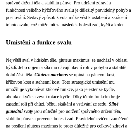
správné držení těla a stabilitu pánve. Pro udržení zdraví a
funkčnosti velkého hýžďového svalu je důležitý pravidelný pohyb a
posilování. Sedavý způsob života může vést k oslabení a zkrácení
tohoto svalu, což může mít za následek bolesti zad, kyčlí a kolen.
Umístění a funkce svalu
Největší sval v lidském těle, gluteus maximus, se nachází v oblasti
hýždí. Jeho objem a síla mu dávají hlavní roli v pohybu a stabilitě
dolní části těla.
Gluteus maximus
se upíná na pánevní kost,
křížovou kost a stehenní kost. Toto strategické umístění mu
umožňuje vykonávat klíčové funkce, jako je extenze kyčle,
abdukce kyčle a zevní rotace kyčle. Díky těmto funkcím hraje
zásadní roli při chůzi, běhu, skákání a vstávání ze sedu.
Silné
gluteální svaly
jsou důležité pro udržení správného držení těla,
stabilitu pánve a prevenci bolesti zad. Pravidelné cvičení zaměřené
na posílení gluteus maximus je proto důležité pro celkové zdraví a