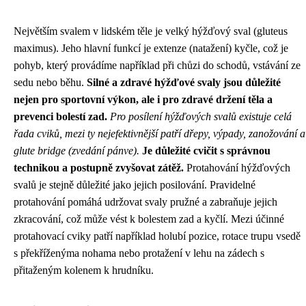
Největším svalem v lidském těle je velký hýžďový sval (gluteus
maximus). Jeho hlavní funkcí je extenze (natažení) kyčle, což je
pohyb, který provádíme například při chůzi do schodů, vstávání ze
sedu nebo běhu.
Silné a zdravé hýžďové svaly jsou důležité
nejen pro sportovní výkon, ale i pro zdravé držení těla a
prevenci bolestí zad.
Pro posílení hýžďových svalů existuje celá
řada cviků, mezi ty nejefektivnější patří dřepy, výpady, zanožování a
glute bridge (zvedání pánve).
Je důležité cvičit s správnou
technikou a postupně zvyšovat zátěž.
Protahování hýžďových
svalů je stejně důležité jako jejich posilování. Pravidelné
protahování pomáhá udržovat svaly pružné a zabraňuje jejich
zkracování, což může vést k bolestem zad a kyčlí. Mezi účinné
protahovací cviky patří například holubí pozice, rotace trupu vsedě
s překříženýma nohama nebo protažení v lehu na zádech s
přitaženým kolenem k hrudníku.