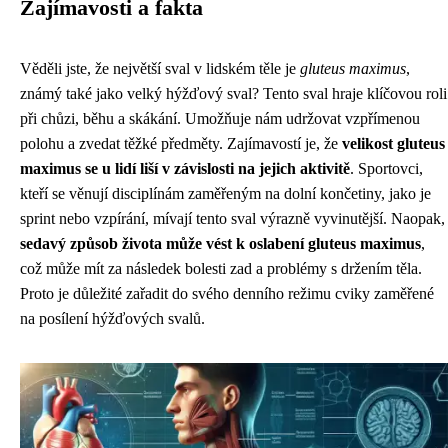
Zajímavosti a fakta
Věděli jste, že největší sval v lidském těle je
gluteus maximus
,
známý také jako velký hýžďový sval? Tento sval hraje klíčovou roli
při chůzi, běhu a skákání. Umožňuje nám udržovat vzpřímenou
polohu a zvedat těžké předměty. Zajímavostí je, že
velikost gluteus
maximus se u lidí liší v závislosti na jejich aktivitě
. Sportovci,
kteří se věnují disciplínám zaměřeným na dolní končetiny, jako je
sprint nebo vzpírání, mívají tento sval výrazně vyvinutější. Naopak,
sedavý způsob života může vést k oslabení gluteus maximus
,
což může mít za následek bolesti zad a problémy s držením těla.
Proto je důležité zařadit do svého denního režimu cviky zaměřené
na posílení hýžďových svalů.