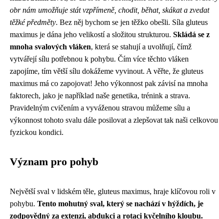
obr nám umožňuje stát vzpřímeně, chodit, běhat, skákat a zvedat
těžké předměty
. Bez něj bychom se jen těžko obešli. Síla gluteus
maximus je dána jeho velikostí a složitou strukturou.
Skládá se z
mnoha svalových vláken
, která se stahují a uvolňují, čímž
vytvářejí sílu potřebnou k pohybu. Čím více těchto vláken
zapojíme, tím větší sílu dokážeme vyvinout. A věřte, že gluteus
maximus má co zapojovat! Jeho výkonnost pak závisí na mnoha
faktorech, jako je například naše genetika, trénink a strava.
Pravidelným cvičením a vyváženou stravou můžeme sílu a
výkonnost tohoto svalu dále posilovat a zlepšovat tak naši celkovou
fyzickou kondici.
Význam pro pohyb
Největší sval v lidském těle, gluteus maximus, hraje klíčovou roli v
pohybu.
Tento mohutný sval, který se nachází v hýždích, je
zodpovědný za extenzi, abdukci a rotaci kyčelního kloubu.