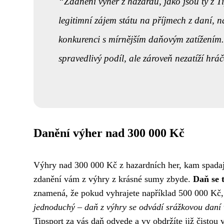
Zdanění výher z hazardu, jako jsou ty z T
legitimní zájem státu na příjmech z daní, n
konkurenci s mírnějším daňovým zatížením. 
spravedlivý podíl, ale zároveň nezatíží hráč
Danění výher nad 300 000 Kč
Výhry nad 300 000 Kč z hazardních her, kam spadají 
zdanění vám z výhry z krásné sumy zbyde.
Daň se 
znamená, že pokud vyhrajete například 500 000 Kč
jednoduchý – daň z výhry se odvádí srážkovou daní 
Tipsport za vás daň odvede a vy obdržíte již čisto