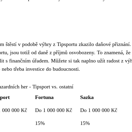
ám štěstí v podobě výhry z Tipsportu zkazilo daňové přiznání.
ortu, jsou totiž od daně z příjmů osvobozeny. To znamená, že
ělit s finančním úřadem. Můžete si tak naplno užít radost z vý
o nebo třeba investice do budoucnosti.
zardních her - Tipsport vs. ostatní
port
Fortuna
Sazka
 000 000 Kč
Do 1 000 000 Kč
Do 1 000 000 Kč
15%
15%