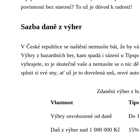
povinnosti bez starostí? To už je důvod k radosti!
Sazba daně z výher
V České republice se naštěstí nemusíte bát, že by v
Výhry z hazardních her, kam spadá i sázení u Tipsp
vyhrajete, to je skutečně vaše a nemusíte se o nic d
splnit si své sny, ať už je to dovolená snů, nové aut
Zdanění výher z ha
Vlastnost
Tips
Výhry osvobozené od daně
Do 1
Daň z výher nad 1 000 000 Kč
15%