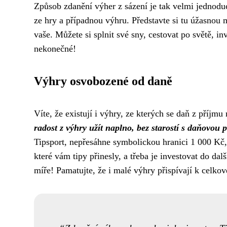
Způsob zdanění výher z sázení je tak velmi jednoduc
ze hry a případnou výhru. Představte si tu úžasnou m
vaše. Můžete si splnit své sny, cestovat po světě, i
nekonečné!
Výhry osvobozené od daně
Víte, že existují i výhry, ze kterých se daň z příjmu
radost z výhry užít naplno, bez starostí s daňovou p
Tipsport, nepřesáhne symbolickou hranici 1 000 Kč, d
které vám tipy přinesly, a třeba je investovat do dalš
míře! Pamatujte, že i malé výhry přispívají k celko