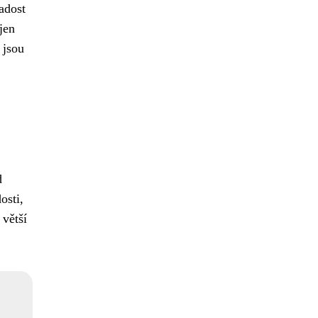
adost
jen
 jsou
d
osti,
 větší