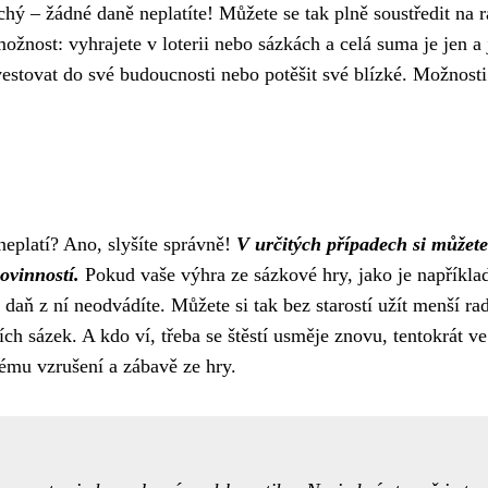
hý – žádné daně neplatíte! Můžete se tak plně soustředit na r
ožnost: vyhrajete v loterii nebo sázkách a celá suma je jen a 
nvestovat do své budoucnosti nebo potěšit své blízké. Možnosti
 neplatí? Ano, slyšíte správně!
V určitých případech si můžete
ovinností.
Pokud vaše výhra ze sázkové hry, jako je napříkla
aň z ní neodvádíte. Můžete si tak bez starostí užít menší rad
ích sázek. A kdo ví, třeba se štěstí usměje znovu, tentokrát ve
vému vzrušení a zábavě ze hry.