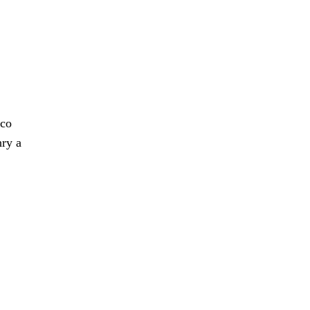
 co
hry a