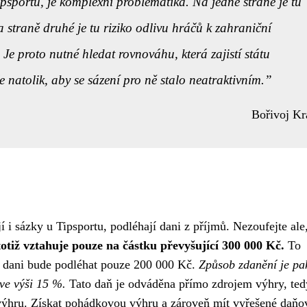
ipsportu, je komplexní problematika. Na jedné straně je tu
a straně druhé je tu riziko odlivu hráčů k zahraniční
Je proto nutné hledat rovnováhu, která zajistí státu
e natolik, aby se sázení pro ně stalo neatraktivním.
Bořivoj Kr
i sázky u Tipsportu, podléhají dani z příjmů. Nezoufejte ale,
totiž vztahuje pouze na částku převyšující 300 000 Kč.
To
, dani bude podléhat pouze 200 000 Kč.
Způsob zdanění je pa
ve výši 15 %.
Tato daň je odváděna přímo zdrojem výhry, ted
u výhru. Získat pohádkovou výhru a zároveň mít vyřešené daňo