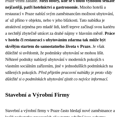
Praze velmi žádané.
Mezi obory, kde se s touto výhodou setkáte
nejčastěji, patří hotelnictví a gastronomie.
Mnoho hotelů a
restaurací v Praze nabízí svým zaměstnancům možnost ubytování,
ať už přímo v objektu, nebo v jeho blízkosti. Tato nabídka je
atraktivní zejména pro mladé lidi, kteří teprve začínají svou kariéru
a nechtějí zbytečně utrácet za drahé nájmy v hlavním městě.
Práce
v hotelu či restauraci s ubytováním zdarma tak může být
skvělým startem do samostatného života v Praze.
Je však
důležité si uvědomit, že podmínky ubytování se mohou lišit.
Některé podniky nabízejí ubytování v moderních pokojích s
vlastním sociálním zařízením, jiné v jednodušších podmínkách na
sdílených pokojích.
Před přijetím pracovní nabídky je proto vždy
důležité si o podmínkách ubytování zjistit co nejvíce informací.
Stavební a Výrobní Firmy
Stavební a výrobní firmy v Praze často hledají nové zaměstnance a