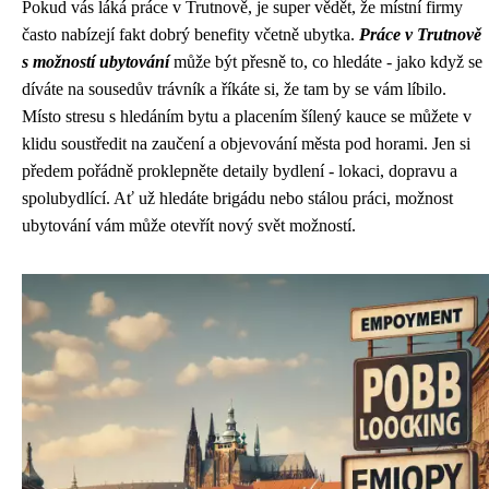
Pokud vás láká
práce v Trutnově
, je super vědět, že místní firmy
často nabízejí fakt dobrý benefity včetně ubytka.
Práce v Trutnově
s možností ubytování
může být přesně to, co hledáte - jako když se
díváte na sousedův trávník a říkáte si, že tam by se vám líbilo.
Místo stresu s hledáním bytu a placením šílený kauce se můžete v
klidu soustředit na zaučení a objevování města pod horami. Jen si
předem pořádně proklepněte detaily bydlení - lokaci, dopravu a
spolubydlící. Ať už hledáte brigádu nebo stálou práci, možnost
ubytování vám může otevřít nový svět možností.