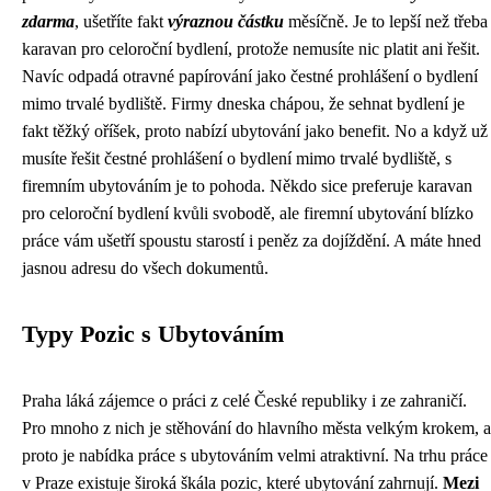
zdarma
, ušetříte fakt
výraznou částku
měsíčně. Je to lepší než třeba
karavan pro celoroční bydlení, protože nemusíte nic platit ani řešit.
Navíc odpadá otravné papírování jako
čestné prohlášení o bydlení
mimo trvalé bydliště
. Firmy dneska chápou, že sehnat bydlení je
fakt těžký oříšek, proto nabízí ubytování jako benefit. No a když už
musíte řešit čestné prohlášení o bydlení mimo trvalé bydliště, s
firemním ubytováním je to pohoda. Někdo sice preferuje karavan
pro celoroční bydlení kvůli svobodě, ale firemní ubytování blízko
práce vám ušetří spoustu starostí i peněz za dojíždění. A máte hned
jasnou adresu do všech dokumentů.
Typy Pozic s Ubytováním
Praha láká zájemce o práci z celé České republiky i ze zahraničí.
Pro mnoho z nich je stěhování do hlavního města velkým krokem, a
proto je nabídka práce s ubytováním velmi atraktivní. Na trhu práce
v Praze existuje široká škála pozic, které ubytování zahrnují.
Mezi