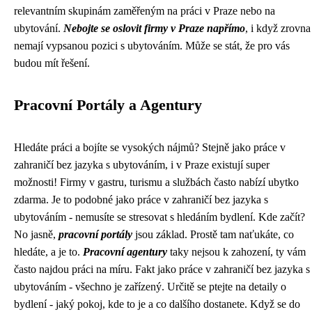
relevantním skupinám zaměřeným na práci v Praze nebo na
ubytování.
Nebojte se oslovit firmy v Praze napřímo
, i když zrovna
nemají vypsanou pozici s ubytováním. Může se stát, že pro vás
budou mít řešení.
Pracovní Portály a Agentury
Hledáte práci a bojíte se vysokých nájmů? Stejně jako
práce v
zahraničí bez jazyka s ubytováním
, i v Praze existují super
možnosti! Firmy v gastru, turismu a službách často nabízí ubytko
zdarma. Je to podobné jako práce v zahraničí bez jazyka s
ubytováním - nemusíte se stresovat s hledáním bydlení. Kde začít?
No jasně,
pracovní portály
jsou základ. Prostě tam naťukáte, co
hledáte, a je to.
Pracovní agentury
taky nejsou k zahození, ty vám
často najdou práci na míru. Fakt jako práce v zahraničí bez jazyka s
ubytováním - všechno je zařízený. Určitě se ptejte na detaily o
bydlení - jaký pokoj, kde to je a co dalšího dostanete. Když se do