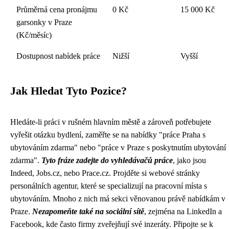
Průměrná cena pronájmu
0 Kč
15 000 Kč
garsonky v Praze
(Kč/měsíc)
Dostupnost nabídek práce
Nižší
Vyšší
Jak Hledat Tyto Pozice?
Hledáte-li práci v rušném hlavním městě a zároveň potřebujete
vyřešit otázku bydlení, zaměřte se na nabídky "práce Praha s
ubytováním zdarma" nebo "práce v Praze s poskytnutím ubytování
zdarma".
Tyto fráze zadejte do vyhledávačů práce
, jako jsou
Indeed, Jobs.cz, nebo Prace.cz. Projděte si webové stránky
personálních agentur, které se specializují na pracovní místa s
ubytováním. Mnoho z nich má sekci věnovanou právě nabídkám v
Praze.
Nezapomeňte také na sociální sítě
, zejména na LinkedIn a
Facebook, kde často firmy zveřejňují své inzeráty. Připojte se k