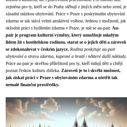
zejména pro ty, kteří se do Prahy stěhují z jiných měst nebo zemí, je
zásadní otázkou ubytování. Práce v Praze s poskytnutím ubytování
zdarma se tak stává velmi atraktivní volbou. Jednou z možností, jak
skloubit práci s bydlením zdarma v Praze, je stát se au-pair.
Au-
pair je program kulturní výměny, který umožňuje mladým
lidem žít s hostitelskou rodinou, starat se o jejich děti a zároveň
se zdokonalovat v českém jazyce.
Rodina poskytuje au-pair
ubytování a stravu zdarma, kapesné a hradí i některé další náklady.
Práce au-pair je skvělou příležitostí pro ty, kteří milují děti a chtějí
poznat českou kulturu zblízka.
Zároveň je to i skvělá možnost,
jak získat práci v Praze s ubytováním zdarma a ušetřit tak
nemalé finanční prostředky.