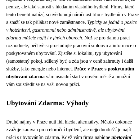
peníze, ale také starosti s hledáním vlastního bydlení. Firmy, které
tento benefit nabízí, si uvědomují náročnost trhu s bydlením v Praze
a snaží se tak přilákat nové zaměstnance.
Typicky se jedná o pozice
v hotelnictví, gastronomii nebo administrativě, ale ubytování
zdarma můžete najít i v jiných oborech.
Než se pro danou práci
rozhodnete, pečlivě si prostudujte pracovní smlouvu a informace o
poskytovaném ubytování. Zjistěte si lokalitu, typ ubytování
(samostatný pokoj, sdílený byt) a zda jsou v ceně zahrnuty i další
služby, jako energie nebo internet.
Práce v Praze s poskytnutím
ubytování zdarma
vám usnadní start v novém městě a umožní
vám soustředit se na vaši novou práci.
Ubytování Zdarma: Výhody
Drahé nájmy v Praze nutí lidi hledat alternativy. Někdo dokonce
zvažuje
karavan pro celoroční bydlení
, ale nejjednodušší je najít
práci s ubytováním zdarma. Když vám firma nabídne
ubytování