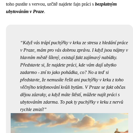
toho pustíte s vervou, určitě najdete fajn práci s
bezplatným
ubytováním v Praze
.
Když vás trápí
puchýřky v krku
ze stresu z hledání práce
v Praze, mám pro vás dobrou zprávu. I když jsou nájmy v
hlavním městě šílený, existují fakt zajímavý nabídky.
Představte si, že najdete práci, kde vám dají ubytko
zadarmo - zní to jako pohádka, co? No a teď si
představte, že nemusíte řešit ani puchýřky v krku z toho
věčnýho telefonování kvůli bytům. V Praze se fakt občas
dějou zázraky, a když máte štěstí, můžete najít práci s
ubytováním zdarma. To pak ty puchýřky v krku z nervů
rychle zmizí!