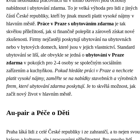
kvůli nedostatku pracovních sil v tomto odvětví jsou ochotny
nabídnout i ubytování zdarma. To je velká výhoda pro lidi z jiných
částí České republiky, kteří by jinak museli platit vysoké nájmy v
hlavním městě.
Práce v Praze s ubytováním zdarma
je tak
skvělou příležitostí, jak si finančně polepšit a zároveň získat nové
zkušenosti. Firmy nejčastěji poskytují ubytování na ubytovnách
nebo v bytových domech, které jsou v jejich vlastnictví. Standard
ubytování se liší, ale obvykle se jedná o
ubytování v Praze
zdarma
v pokojích pro 2-4 osoby se společným sociálním
zařízením a kuchyňkou.
Pokud hledáte práci v Praze a nechcete
platit vysoké nájmy, zaměřte se na nabídky stavebních a výrobních
firem, které ubytování zdarma poskytují.
Je to skvělá možnost, jak
začít nový život v hlavním městě.
Au-pair a Péče o Děti
Praha láká lidi z celé České republiky i ze zahraničí, a to nejen svou
krásou a kulturou, ale i pracovními příležitostmi. Pro mnoho lidí,