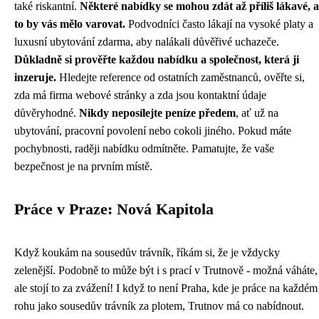
také riskantní.
Některé nabídky se mohou zdát až příliš lákavé, a
to by vás mělo varovat.
Podvodníci často lákají na vysoké platy a
luxusní ubytování zdarma, aby nalákali důvěřivé uchazeče.
Důkladně si prověřte každou nabídku a společnost, která ji
inzeruje.
Hledejte reference od ostatních zaměstnanců, ověřte si,
zda má firma webové stránky a zda jsou kontaktní údaje
důvěryhodné.
Nikdy neposílejte peníze předem
, ať už na
ubytování, pracovní povolení nebo cokoli jiného. Pokud máte
pochybnosti, raději nabídku odmítněte. Pamatujte, že vaše
bezpečnost je na prvním místě.
Práce v Praze: Nová Kapitola
Když koukám na sousedův trávník, říkám si, že je vždycky
zelenější. Podobně to může být i s prací v Trutnově - možná váháte,
ale stojí to za zvážení! I když to není Praha, kde je práce na každém
rohu jako
sousedův trávník
za plotem, Trutnov má co nabídnout.