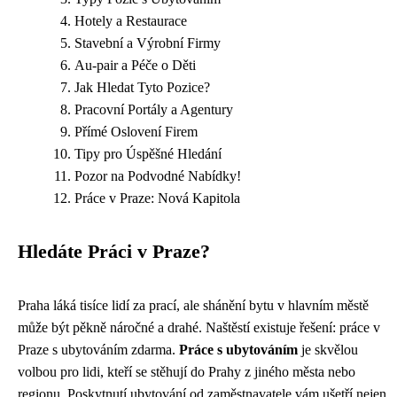
Hotely a Restaurace
Stavební a Výrobní Firmy
Au-pair a Péče o Děti
Jak Hledat Tyto Pozice?
Pracovní Portály a Agentury
Přímé Oslovení Firem
Tipy pro Úspěšné Hledání
Pozor na Podvodné Nabídky!
Práce v Praze: Nová Kapitola
Hledáte Práci v Praze?
Praha láká tisíce lidí za prací, ale shánění bytu v hlavním městě
může být pěkně náročné a drahé. Naštěstí existuje řešení: práce v
Praze s ubytováním zdarma.
Práce s ubytováním
je skvělou
volbou pro lidi, kteří se stěhují do Prahy z jiného města nebo
regionu. Poskytnutí ubytování od zaměstnavatele vám ušetří nejen