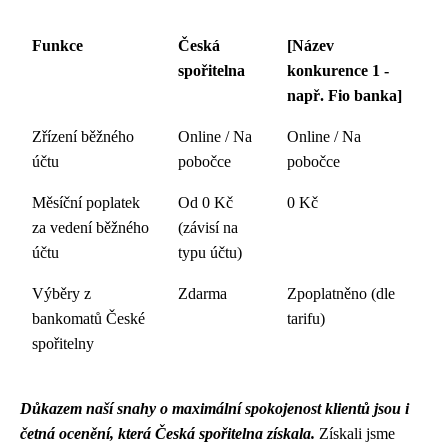
Funkce
Česká
[Název
spořitelna
konkurence 1 -
např. Fio banka]
Zřízení běžného
Online / Na
Online / Na
účtu
pobočce
pobočce
Měsíční poplatek
Od 0 Kč
0 Kč
za vedení běžného
(závisí na
účtu
typu účtu)
Výběry z
Zdarma
Zpoplatněno (dle
bankomatů České
tarifu)
spořitelny
Důkazem naší snahy o maximální spokojenost klientů jsou i
četná ocenění, která Česká spořitelna získala.
Získali jsme