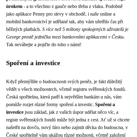
úrokem
- a to všechno z gauče nebo třeba z vlaku. Podobně
jako aplikace Penny pro slevy v obchodě, i naše online a
mobilní bankovnictví je udělané tak, aby vám ušetřilo čas při
běžných platbách.
S více než 5 miliony spokojených uživatelů je
George prostě jednička mezi bankovními aplikacemi v Česku.
Tak neváhejte a pojďte do toho s námi!
Spoření a investice
Když přemýšlíte o budoucnosti svých peněz, je fakt důležitý
vědět o všech možnostech, včetně
registru svěřenských fondů
.
Česká spořitelna, která patří k největším bankám u nás, vám
pomůže rozjet různé formy spoření a investic.
Spoření a
investice
jsou základ, jak z vašich úspor udělat něco víc, a
registr svěřenských fondů může být jedna z cest. Ať už si chcete
našetřit na dovču, nový fáro nebo zajistit děcka do budoucna, v
České spořitelně vám ukážou různé možnosti, včetně založení