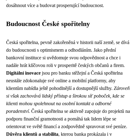
dosáhnout více a budovat prosperující budoucnost.
Budoucnost České spořitelny
Česká spořitelna, pevně zakořeněná v historii naší země, se dívá
do budoucnosti s optimismem a odhodláním. Jako přední
bankovní instituce si uvědomuje svou odpovědnost a chce i
nadále hrát klíčovou roli v prosperitě českých občanů a firem.
Digitální inovace
jsou pro banku stěžejní a Česká spořitelna
neustále zdokonaluje své online a mobilní platformy, aby
klientům nabídla ještě pohodlnější a dostupnější služby.
Zároveň
si však zachovává lidský přístup a širokou síť poboček, kde se
klienti mohou spolehnout na osobní kontakt a odborné
poradenství.
Česká spořitelna se aktivně zapojuje do projektů na
podporu finanční gramotnosti a pomáhá tak lidem lépe se
orientovat ve světě financí a zodpovědně spravovat své peníze.
Důvěra klientů a stabilita
, kterou banka prokázala i v