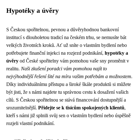
Hypotéky a úvěry
S Českou spořitelnou, pevnou a důvěryhodnou bankovní
institucí s dlouholetou tradicí na českém trhu, se nemusíte bát
velkých životních kroků. Ať už sníte o vlastním bydlení nebo
potřebujete finanční injekci na rozjezd podnikání,
hypotéky a
úvěry
od České spořitelny vám pomohou vaše sny proměnit v
realitu.
Naši zkušení poradci vám pomohou najít to
nejvýhodnější řešení šité na míru vašim potřebám a možnostem.
Díky individuálnímu přístupu a široké škále produktů si můžete
být jisti, že s námi najdete tu správnou cestu k dosažení vašich
cílů. S Českou spořitelnou se stává financování dostupnější a
srozumitelnější.
Přidejte se k tisícům spokojených klientů
,
kteří s námi již splnili svůj sen o vlastním bydlení nebo úspěšně
rozjeli vlastní podnikání.