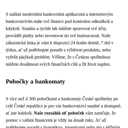
S našimi moderními bankovními aplikacemi a internetovým
bankovnictvím máte své finance pod kontrolou odkudkoli a
kdykoli. Snadno a rychle tak můžete spravovat své účty,
provádět platby nebo investovat do své budoucnosti. Naše
zákaznická linka je vám k dispozici 24 hodin denně, 7 dní v
týdnu, ať už potřebujete poradit s výběrem produktu, nebo
vyřešit jakýkoli problém. Věříme, že s Českou spořitelnou
můžete dosáhnout svých finančních cílů a žít život naplno.
Pobočky a bankomaty
S více než 4 300 pobočkami a bankomaty České spořitelny po
celé České republice je pro vás bankovnictví snadné a dostupné,
ať jste kdekoli.
Naše rozsáhlá síť poboček
vám zaručuje, že
pomoc s vašimi financemi je vždy na dosah ruky. Ať už
potřebujete poradit s hypotékou, investicemi nebo jen s běžným