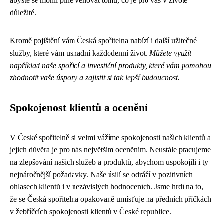
abyste se mohli plně věnovat tomu, co je pro vás v životě
důležité.
Kromě pojištění vám Česká spořitelna nabízí i další užitečné
služby, které vám usnadní každodenní život.
Můžete využít
například naše spořicí a investiční produkty, které vám pomohou
zhodnotit vaše úspory a zajistit si tak lepší budoucnost.
Spokojenost klientů a ocenění
V České spořitelně si velmi vážíme spokojenosti našich klientů a
jejich důvěra je pro nás největším oceněním. Neustále pracujeme
na zlepšování našich služeb a produktů, abychom uspokojili i ty
nejnáročnější požadavky. Naše úsilí se odráží v pozitivních
ohlasech klientů i v nezávislých hodnoceních. Jsme hrdí na to,
že se Česká spořitelna opakovaně umísťuje na předních příčkách
v žebříčcích spokojenosti klientů v České republice.