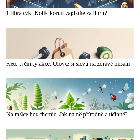
1 libra czk: Kolik korun zaplatíte za libru?
Keto tyčinky akce: Ulovte si slevu na zdravé mlsání!
Na mšice bez chemie: Jak na ně přírodně a účinně?