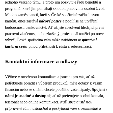
jednoho velkého týmu, a proto jim poskytuje řadu benefitů a
programů, které jim pomáhají skloubit pracovní a osobní život.
Mnoho zaměstnanců, kteří v České spořitelně začínali svou
kariéru, dnes zastává
klíčové pozice
a podílí se na utváření
budoucnosti bankovnictví. Ať už jste absolvent hledající první
pracovní zkušenost, nebo zkušený profesionál toužící po nové
výzvě, Česká spořitelna vám může nabídnout
inspirativní
kariérní cestu
plnou příležitostí k růstu a seberealizaci.
Kontaktní informace a odkazy
Věříme v otevřenou komunikaci a jsme tu pro vás, ať už
potřebujete poradit s výběrem produktů, máte dotazy k vašim
financím nebo se s námi chcete podělit o vaše nápady.
Spojení s
námi je snadné a dostupné
, ať už preferujete osobní kontakt,
telefonát nebo online komunikaci.
Naši specialisté jsou
připraveni vám naslouchat a poskytnout vám srozumitelné a