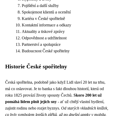
Pojištění a další služby
Spokojenost klientů a ocenění
Kariéra v České spořitelně
Kontaktní informace a odkazy
Aktuality a tiskové zprávy
Odpovědnost a udržitelnost
Partnerství a spolupráce
Budoucnost České spořitelny
Historie České spořitelny
Česká spořitelna, podobně jako když
Lidl slaví 20 let
na trhu,
má co oslavovat. Je to banka s fakt dlouhou historií, která od
roku 1825 provází životy spousty Čechů.
Skoro 200 let už
pomáhá lidem plnit jejich sny
- ať už chtějí vlastní bydlení,
zajistit rodinu nebo rozjet byznys.
Od starých vkladních knížek,
co byly symbolem lepších zítřků, až po dnešní appky v mobilu,