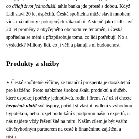
co dělají život jednodušší
, tahle banka jde prostě s dobou. Když
Lidl slaví 20 let úspěchů, Česká spořitelna může slavit mnohem
víc - má miliony spokojených zákazníků. A stejně jako Lidl slaví
20 let proměny z obyčejného obchodu ve fenomén, i Česká
spořitelna se mění a přizpůsobuje tomu, co lidi potřebují. No a
výsledek? Miliony lidí, co jí věří a plánují s ní budoucnost.
Produkty a služby
V České spořitelně věříme, že finanční prosperita je dosažitelná
pro každého. Proto nabízíme širokou škálu produktů a služeb,
které uspokojí potřeby jednotlivců, rodin i firem. Ať už si chcete
bezpečně uložit
své úspory, pořídit si vlastní bydlení s výhodnou
hypotékou, nebo rozjet podnikání s podporou našich expertů, u
nás najdete vždy řešení šité na míru. Naším cílem je být vaším
důvěryhodným partnerem na cestě k finančnímu zajištění a
růstu.