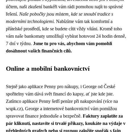
účtem, naši zkušení bankéři vám rádi pomohou najít to správné
řešení.
Naše pobočky jsou místem, kde se snoubí tradice s
moderními technologiemi.
Nabízíme vám tak komfortní a
přátelské prostředí, kde se budete cítit vždy vítáni. Kromě toho
vám naše bankomaty umožňují vybírat hotovost 24 hodin denně,
7 dní v týdnu.
Jsme tu pro vás, abychom vám pomohli
dosáhnout vašich finančních cílů.
Online a mobilní bankovnictví
Stejně jako aplikace Penny pro nákupy, i George od České
spořitelny vám dává svět financí do kapsy, ať jste kde jste.
Zatímco aplikace Penny šetří peníze při nakupování (více na
wspk.cz
), George a internetové bankovnictví vám pomůžou
spravovat finance jednoduše a bezpečně.
Faktury zaplatíte za
pár kliknutí, nastavíte si trvalé příkazy, koukáte na výdaje v
přehledných grafech nebo si rovnou založíte spořák s fajn