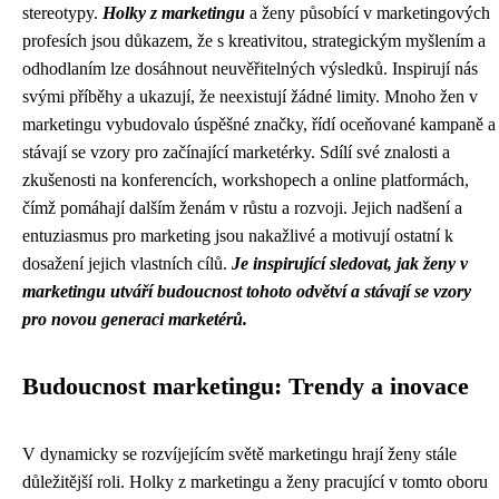
stereotypy.
Holky z marketingu
a ženy působící v marketingových
profesích jsou důkazem, že s kreativitou, strategickým myšlením a
odhodlaním lze dosáhnout neuvěřitelných výsledků. Inspirují nás
svými příběhy a ukazují, že neexistují žádné limity. Mnoho žen v
marketingu vybudovalo úspěšné značky, řídí oceňované kampaně a
stávají se vzory pro začínající marketérky. Sdílí své znalosti a
zkušenosti na konferencích, workshopech a online platformách,
čímž pomáhají dalším ženám v růstu a rozvoji. Jejich nadšení a
entuziasmus pro marketing jsou nakažlivé a motivují ostatní k
dosažení jejich vlastních cílů.
Je inspirující sledovat, jak ženy v
marketingu utváří budoucnost tohoto odvětví a stávají se vzory
pro novou generaci marketérů.
Budoucnost marketingu: Trendy a inovace
V dynamicky se rozvíjejícím světě marketingu hrají ženy stále
důležitější roli. Holky z marketingu a ženy pracující v tomto oboru