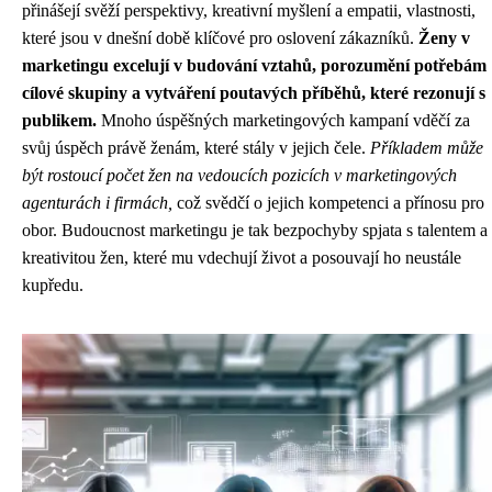
přinášejí svěží perspektivy, kreativní myšlení a empatii, vlastnosti,
které jsou v dnešní době klíčové pro oslovení zákazníků.
Ženy v
marketingu excelují v budování vztahů, porozumění potřebám
cílové skupiny a vytváření poutavých příběhů, které rezonují s
publikem.
Mnoho úspěšných marketingových kampaní vděčí za
svůj úspěch právě ženám, které stály v jejich čele.
Příkladem může
být rostoucí počet žen na vedoucích pozicích v marketingových
agenturách i firmách,
což svědčí o jejich kompetenci a přínosu pro
obor. Budoucnost marketingu je tak bezpochyby spjata s talentem a
kreativitou žen, které mu vdechují život a posouvají ho neustále
kupředu.