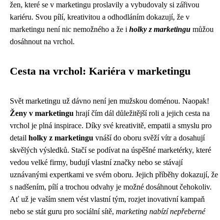
žen, které se v marketingu proslavily a vybudovaly si zářivou
kariéru. Svou pílí, kreativitou a odhodláním dokazují, že v
marketingu není nic nemožného a že i
holky z marketingu
můžou
dosáhnout na vrchol.
Cesta na vrchol: Kariéra v marketingu
Svět marketingu už dávno není jen mužskou doménou. Naopak!
Ženy v marketingu
hrají čím dál důležitější roli a jejich cesta na
vrchol je plná inspirace. Díky své kreativitě, empatii a smyslu pro
detail
holky z marketingu
vnáší do oboru svěží vítr a dosahují
skvělých výsledků. Stačí se podívat na úspěšné marketérky, které
vedou velké firmy, budují vlastní značky nebo se stávají
uznávanými expertkami ve svém oboru. Jejich příběhy dokazují, že
s nadšením, pílí a trochou odvahy je možné dosáhnout čehokoliv.
Ať už je vaším snem vést vlastní tým, rozjet inovativní kampaň
nebo se stát guru pro sociální sítě,
marketing nabízí nepřeberné