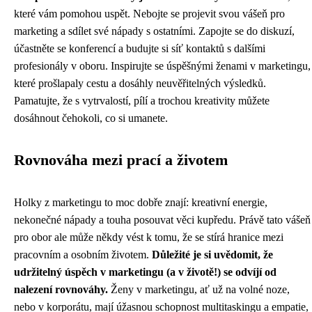
které vám pomohou uspět. Nebojte se projevit svou vášeň pro
marketing a sdílet své nápady s ostatními. Zapojte se do diskuzí,
účastněte se konferencí a budujte si síť kontaktů s dalšími
profesionály v oboru. Inspirujte se úspěšnými ženami v marketingu,
které prošlapaly cestu a dosáhly neuvěřitelných výsledků.
Pamatujte, že s vytrvalostí, pílí a trochou kreativity můžete
dosáhnout čehokoli, co si umanete.
Rovnováha mezi prací a životem
Holky z marketingu to moc dobře znají: kreativní energie,
nekonečné nápady a touha posouvat věci kupředu. Právě tato vášeň
pro obor ale může někdy vést k tomu, že se stírá hranice mezi
pracovním a osobním životem.
Důležité je si uvědomit, že
udržitelný úspěch v marketingu (a v životě!) se odvíjí od
nalezení rovnováhy.
Ženy v marketingu, ať už na volné noze,
nebo v korporátu, mají úžasnou schopnost multitaskingu a empatie,