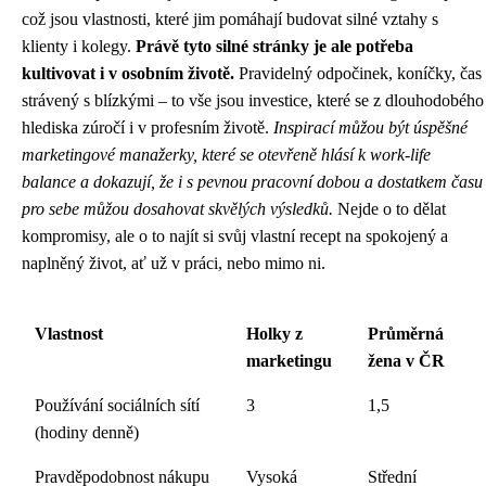
což jsou vlastnosti, které jim pomáhají budovat silné vztahy s
klienty i kolegy.
Právě tyto silné stránky je ale potřeba
kultivovat i v osobním životě.
Pravidelný odpočinek, koníčky, čas
strávený s blízkými – to vše jsou investice, které se z dlouhodobého
hlediska zúročí i v profesním životě.
Inspirací můžou být úspěšné
marketingové manažerky, které se otevřeně hlásí k work-life
balance a dokazují, že i s pevnou pracovní dobou a dostatkem času
pro sebe můžou dosahovat skvělých výsledků.
Nejde o to dělat
kompromisy, ale o to najít si svůj vlastní recept na spokojený a
naplněný život, ať už v práci, nebo mimo ni.
Vlastnost
Holky z
Průměrná
marketingu
žena v ČR
Používání sociálních sítí
3
1,5
(hodiny denně)
Pravděpodobnost nákupu
Vysoká
Střední