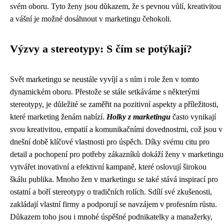
svém oboru. Tyto ženy jsou důkazem, že s pevnou vůlí, kreativitou
a vášní je možné dosáhnout v marketingu čehokoli.
Výzvy a stereotypy: S čím se potýkají?
Svět marketingu se neustále vyvíjí a s ním i role žen v tomto
dynamickém oboru. Přestože se stále setkáváme s některými
stereotypy, je důležité se zaměřit na pozitivní aspekty a příležitosti,
které marketing ženám nabízí.
Holky z marketingu
často vynikají
svou kreativitou, empatií a komunikačními dovednostmi, což jsou v
dnešní době klíčové vlastnosti pro úspěch. Díky svému citu pro
detail a pochopení pro potřeby zákazníků dokáží ženy v marketingu
vytvářet inovativní a efektivní kampaně, které oslovují širokou
škálu publika. Mnoho žen v marketingu se také stává inspirací pro
ostatní a boří stereotypy o tradičních rolích. Sdílí své zkušenosti,
zakládají vlastní firmy a podporují se navzájem v profesním růstu.
Důkazem toho jsou i mnohé úspěšné podnikatelky a manažerky,