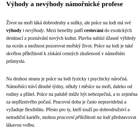
Výhody a nevýhody námořnické profese
Život na moři láká dobrodruhy a snílky, ale práce na lodi má své
výhody
i
nevýhody
. Mezi benefity patří
cestování
do exotických
destinací a poznávání nových kultur. Plavba nabízí úžasné výhledy
na oceán a možnost pozorovat mořský život. Práce na lodi je také
skvělou příležitostí k získání cenných zkušeností v námořním
průmyslu.
Na druhou stranu je práce na lodi fyzicky i psychicky náročná.
Námořníci tráví dlouhé týdny, někdy i měsíce na moři, daleko od
rodiny a přátel. Práce na palubě může být nebezpečná, a to zejména
za nepříznivého počasí. Pracovní doba je často nepravidelná a
vyžaduje flexibilitu. Přesto pro ty, kteří touží po dobrodružství a
netradiční kariéře, mohou
pracovní příležitosti na lodi
představovat
lákavou volbu.