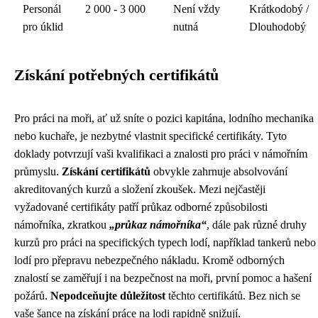
Personál
2 000 - 3 000
Není vždy
Krátkodobý /
pro úklid
nutná
Dlouhodobý
Získání potřebných certifikátů
Pro práci na moři, ať už sníte o pozici kapitána, lodního mechanika
nebo kuchaře, je nezbytné vlastnit specifické certifikáty. Tyto
doklady potvrzují vaši kvalifikaci a znalosti pro práci v námořním
průmyslu.
Získání certifikátů
obvykle zahrnuje absolvování
akreditovaných kurzů a složení zkoušek. Mezi nejčastěji
vyžadované certifikáty patří průkaz odborné způsobilosti
námořníka, zkratkou
„průkaz námořníka“
, dále pak různé druhy
kurzů pro práci na specifických typech lodí, například tankerů nebo
lodí pro přepravu nebezpečného nákladu. Kromě odborných
znalostí se zaměřují i na bezpečnost na moři, první pomoc a hašení
požárů.
Nepodceňujte důležitost
těchto certifikátů. Bez nich se
vaše šance na získání práce na lodi rapidně snižují.