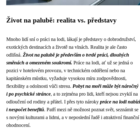
Život na palubě: realita vs. představy
Mnoho lidí sní o práci na lodi, lákají je představy o dobrodružství,
exotických destinacích a životě na vlnách. Realita je ale často
odlišná.
Život na palubě je především o tvrdé práci, dlouhých
směnách a omezeném soukromí.
Práce na lodi, ať už se jedná o
pozici v hotelovém provozu, v technickém oddělení nebo na
kapitánském můstku, vyžaduje vysokou míru zodpovědnosti,
flexibility a odolnosti vůči stresu.
Pobyt na moři může být náročný
i po psychické stránce
, a to zejména pro lidi, kteří nejsou zvyklí na
odloučení od rodiny a přátel. I přes tyto nároky
práce na lodi nabízí
i nespočet benefitů
. Patří mezi ně možnost poznat svět, seznámit se
s novými kulturami a lidmi, a v neposlední řadě i atraktivní finanční
ohodnocení.