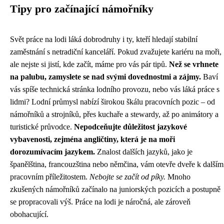
Tipy pro začínající námořníky
Svět práce na lodi láká dobrodruhy i ty, kteří hledají stabilní
zaměstnání s netradiční kanceláří. Pokud zvažujete kariéru na moři,
ale nejste si jistí, kde začít, máme pro vás pár tipů.
Než se vrhnete
na palubu, zamyslete se nad svými dovednostmi a zájmy.
Baví
vás spíše technická stránka lodního provozu, nebo vás láká práce s
lidmi? Lodní průmysl nabízí širokou škálu pracovních pozic – od
námořníků a strojníků, přes kuchaře a stewardy, až po animátory a
turistické průvodce.
Nepodceňujte důležitost jazykové
vybavenosti, zejména angličtiny, která je na moři
dorozumívacím jazykem.
Znalost dalších jazyků, jako je
španělština, francouzština nebo němčina, vám otevře dveře k dalším
pracovním příležitostem.
Nebojte se začít od píky.
Mnoho
zkušených námořníků začínalo na juniorských pozicích a postupně
se propracovali výš. Práce na lodi je náročná, ale zároveň
obohacující.