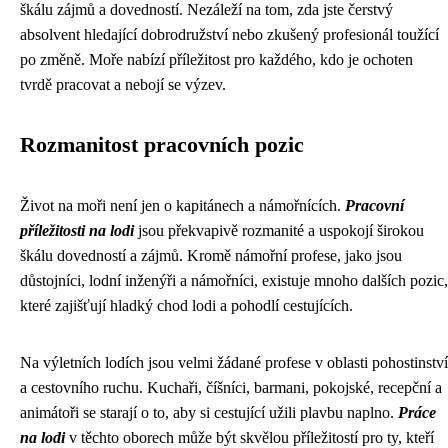
škálu zájmů a dovedností. Nezáleží na tom, zda jste čerstvý
absolvent hledající dobrodružství nebo zkušený profesionál toužící
po změně. Moře nabízí příležitost pro každého, kdo je ochoten
tvrdě pracovat a nebojí se výzev.
Rozmanitost pracovních pozic
Život na moři není jen o kapitánech a námořnících.
Pracovní
příležitosti na lodi
jsou překvapivě rozmanité a uspokojí širokou
škálu dovedností a zájmů. Kromě námořní profese, jako jsou
důstojníci, lodní inženýři a námořníci, existuje mnoho dalších pozic,
které zajišťují hladký chod lodi a pohodlí cestujících.
Na výletních lodích jsou velmi žádané profese v oblasti pohostinství
a cestovního ruchu. Kuchaři, číšníci, barmani, pokojské, recepční a
animátoři se starají o to, aby si cestující užili plavbu naplno.
Práce
na lodi
v těchto oborech může být skvělou příležitostí pro ty, kteří