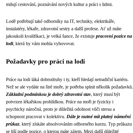
milují cestování, poznávání nových kultur a práci s lidmi.
Lodě potřebují také odborníky na IT, techniky, elektrikáře,
instalatéry, lékaře, zdravotní sestry a další profese. Ať už máte
jakoukoli kvalifikaci, je velká šance, že existuje
pracovní pozice na
lodi
, která by vám mohla vyhovovat.
Požadavky pro práci na lodi
Práce na lodi láká dobrodruhy i ty, kteří hledají netradiční kariéru.
Než se ale vydáte na širé moře, je potřeba splnit několik požadavků.
Základní podmínkou je dobrý zdravotní stav
, který musí být
potvrzen lékařskou prohlídkou. Práce na moři je fyzicky i
psychicky náročná, proto je důležitá odolnost vůči stresu a
schopnost pracovat v kolektivu.
Dále je nutné mít platný námořní
průkaz
, který získáte absolvováním odborného kurzu. Typ průkazu
se liší podle pozice, o kterou máte zájem. Mezi další důležité