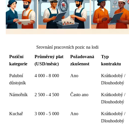
Srovnání pracovních pozic na lodi
Poziční
Průměrný plat
Požadovaná
Typ
kategorie
(USD/měsíc)
zkušenost
kontraktu
Palubní
4 000 - 8 000
Ano
Krátkodobý /
důstojník
Dlouhodobý
Námořník
2 500 - 4 500
Často ano
Krátkodobý /
Dlouhodobý
Kuchař
3 000 - 5 000
Ano
Krátkodobý /
Dlouhodobý