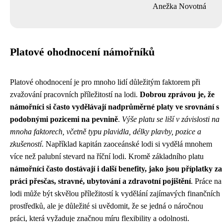
Anežka Novotná
Platové ohodnocení námořníků
Platové ohodnocení je pro mnoho lidí důležitým faktorem při
zvažování pracovních příležitostí na lodi.
Dobrou zprávou je, že
námořníci si často vydělávají nadprůměrné platy ve srovnání s
podobnými pozicemi na pevnině
.
Výše platu se liší v závislosti na
mnoha faktorech, včetně typu plavidla, délky plavby, pozice a
zkušeností
. Například kapitán zaoceánské lodi si vydělá mnohem
více než palubní stevard na říční lodi. Kromě základního platu
námořníci často dostávají i další benefity, jako jsou příplatky za
práci přesčas, stravné, ubytování a zdravotní pojištění
. Práce na
lodi může být skvělou příležitostí k vydělání zajímavých finančních
prostředků, ale je důležité si uvědomit, že se jedná o náročnou
práci, která vyžaduje značnou míru flexibility a odolnosti.