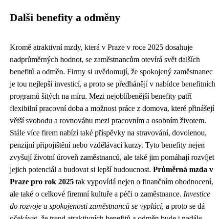
Další benefity a odměny
Kromě atraktivní mzdy, která v Praze v roce 2025 dosahuje
nadprůměrných hodnot, se zaměstnancům otevírá svět dalších
benefitů a odměn. Firmy si uvědomují, že spokojený zaměstnanec
je tou nejlepší investicí, a proto se předhánějí v nabídce benefitních
programů šitých na míru. Mezi nejoblíbenější benefity patří
flexibilní pracovní doba a možnost práce z domova, které přinášejí
větší svobodu a rovnováhu mezi pracovním a osobním životem.
Stále více firem nabízí také příspěvky na stravování, dovolenou,
penzijní připojištění nebo vzdělávací kurzy. Tyto benefity nejen
zvyšují životní úroveň zaměstnanců, ale také jim pomáhají rozvíjet
jejich potenciál a budovat si lepší budoucnost.
Průměrná mzda v
Praze pro rok 2025
tak vypovídá nejen o finančním ohodnocení,
ale také o celkové firemní kultuře a péči o zaměstnance.
Investice
do rozvoje a spokojenosti zaměstnanců se vyplácí
, a proto se dá
očekávat, že trend atraktivních benefitů a odměn bude i nadále