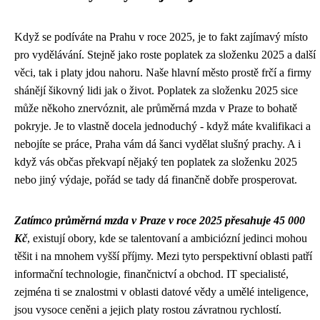
Když se podíváte na Prahu v roce 2025, je to fakt zajímavý místo
pro vydělávání. Stejně jako roste
poplatek za složenku 2025
a další
věci, tak i platy jdou nahoru. Naše hlavní město prostě frčí a firmy
shánějí šikovný lidi jak o život. Poplatek za složenku 2025 sice
může někoho znervóznit, ale průměrná mzda v Praze to bohatě
pokryje. Je to vlastně docela jednoduchý - když máte kvalifikaci a
nebojíte se práce, Praha vám dá šanci vydělat slušný prachy. A i
když vás občas překvapí nějaký ten poplatek za složenku 2025
nebo jiný výdaje, pořád se tady dá finančně dobře prosperovat.
Zatímco průměrná mzda v Praze v roce 2025 přesahuje 45 000
Kč
, existují obory, kde se talentovaní a ambiciózní jedinci mohou
těšit i na mnohem vyšší příjmy. Mezi tyto perspektivní oblasti patří
informační technologie, finančnictví a obchod. IT specialisté,
zejména ti se znalostmi v oblasti datové vědy a umělé inteligence,
jsou vysoce ceněni a jejich platy rostou závratnou rychlostí.