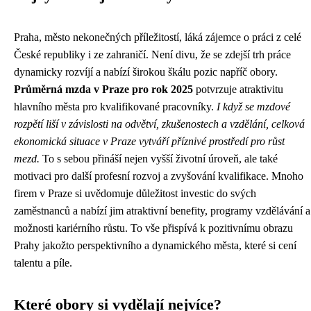
Praha, město nekonečných příležitostí, láká zájemce o práci z celé
České republiky i ze zahraničí. Není divu, že se zdejší trh práce
dynamicky rozvíjí a nabízí širokou škálu pozic napříč obory.
Průměrná mzda v Praze pro rok 2025
potvrzuje atraktivitu
hlavního města pro kvalifikované pracovníky.
I když se mzdové
rozpětí liší v závislosti na odvětví, zkušenostech a vzdělání, celková
ekonomická situace v Praze vytváří příznivé prostředí pro růst
mezd.
To s sebou přináší nejen vyšší životní úroveň, ale také
motivaci pro další profesní rozvoj a zvyšování kvalifikace. Mnoho
firem v Praze si uvědomuje důležitost investic do svých
zaměstnanců a nabízí jim atraktivní benefity, programy vzdělávání a
možnosti kariérního růstu. To vše přispívá k pozitivnímu obrazu
Prahy jakožto perspektivního a dynamického města, které si cení
talentu a píle.
Které obory si vydělají nejvíce?