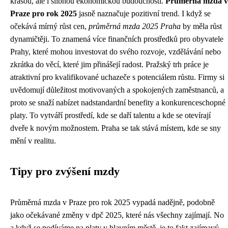
krásou, ale i slibnou ekonomickou budoucností.
Průměrná mzda v
Praze pro rok 2025
jasně naznačuje pozitivní trend. I když se
očekává mírný růst cen,
průměrná mzda 2025 Praha
by měla růst
dynamičtěji. To znamená více finančních prostředků pro obyvatele
Prahy, které mohou investovat do svého rozvoje, vzdělávání nebo
zkrátka do věcí, které jim přinášejí radost. Pražský trh práce je
atraktivní pro kvalifikované uchazeče s potenciálem růstu. Firmy si
uvědomují důležitost motivovaných a spokojených zaměstnanců, a
proto se snaží nabízet nadstandardní benefity a konkurenceschopné
platy. To vytváří prostředí, kde se daří talentu a kde se otevírají
dveře k novým možnostem. Praha se tak stává místem, kde se sny
mění v realitu.
Tipy pro zvýšení mzdy
Průměrná mzda v Praze pro rok 2025 vypadá nadějně, podobně
jako očekávané změny v
dpč 2025
, které nás všechny zajímají. No
a když se podíváme na platy v hlavním městě, je to fakt zajímavý.