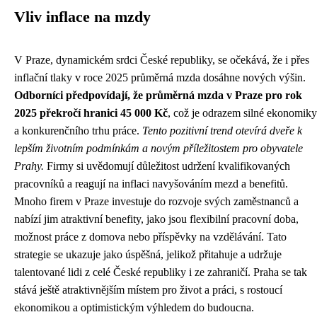
Vliv inflace na mzdy
V Praze, dynamickém srdci České republiky, se očekává, že i přes
inflační tlaky v roce 2025 průměrná mzda dosáhne nových výšin.
Odborníci předpovídají, že průměrná mzda v Praze pro rok
2025 překročí hranici 45 000 Kč
, což je odrazem silné ekonomiky
a konkurenčního trhu práce.
Tento pozitivní trend otevírá dveře k
lepším životním podmínkám a novým příležitostem pro obyvatele
Prahy.
Firmy si uvědomují důležitost udržení kvalifikovaných
pracovníků a reagují na inflaci navyšováním mezd a benefitů.
Mnoho firem v Praze investuje do rozvoje svých zaměstnanců a
nabízí jim atraktivní benefity, jako jsou flexibilní pracovní doba,
možnost práce z domova nebo příspěvky na vzdělávání. Tato
strategie se ukazuje jako úspěšná, jelikož přitahuje a udržuje
talentované lidi z celé České republiky i ze zahraničí. Praha se tak
stává ještě atraktivnějším místem pro život a práci, s rostoucí
ekonomikou a optimistickým výhledem do budoucna.