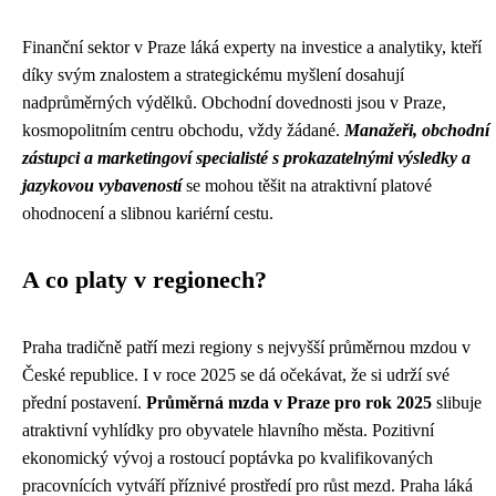
Finanční sektor v Praze láká experty na investice a analytiky, kteří
díky svým znalostem a strategickému myšlení dosahují
nadprůměrných výdělků. Obchodní dovednosti jsou v Praze,
kosmopolitním centru obchodu, vždy žádané.
Manažeři, obchodní
zástupci a marketingoví specialisté s prokazatelnými výsledky a
jazykovou vybaveností
se mohou těšit na atraktivní platové
ohodnocení a slibnou kariérní cestu.
A co platy v regionech?
Praha tradičně patří mezi regiony s nejvyšší průměrnou mzdou v
České republice. I v roce 2025 se dá očekávat, že si udrží své
přední postavení.
Průměrná mzda v Praze pro rok 2025
slibuje
atraktivní vyhlídky pro obyvatele hlavního města. Pozitivní
ekonomický vývoj a rostoucí poptávka po kvalifikovaných
pracovnících vytváří příznivé prostředí pro růst mezd. Praha láká