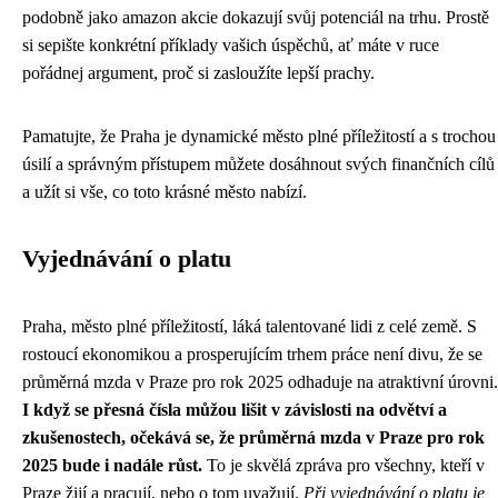
podobně jako amazon akcie dokazují svůj potenciál na trhu. Prostě
si sepište konkrétní příklady vašich úspěchů, ať máte v ruce
pořádnej argument, proč si zasloužíte lepší prachy.
Pamatujte, že Praha je dynamické město plné příležitostí a s trochou
úsilí a správným přístupem můžete dosáhnout svých finančních cílů
a užít si vše, co toto krásné město nabízí.
Vyjednávání o platu
Praha, město plné příležitostí, láká talentované lidi z celé země. S
rostoucí ekonomikou a prosperujícím trhem práce není divu, že se
průměrná mzda v Praze pro rok 2025 odhaduje na atraktivní úrovni.
I když se přesná čísla můžou lišit v závislosti na odvětví a
zkušenostech, očekává se, že průměrná mzda v Praze pro rok
2025 bude i nadále růst.
To je skvělá zpráva pro všechny, kteří v
Praze žijí a pracují, nebo o tom uvažují.
Při vyjednávání o platu je