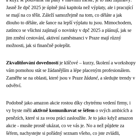
Jasně že dpč 2025 je úplně jiná kapitola než výplaty, ale i pracující
se mají na co těšit. Záleží samozřejmě na tom, co děláte a jak
dlouho to děláte, ale šance na lepší výplatu tu jsou. Mimochodem,
zatímco se všichni zajímají o novinky v dpč 2025 a plánují, jak se
jim změní cestování, aktivní zaměstnanci v Praze mají různý
možnosti, jak si finančně polepšit.
Zkvalitňování dovedností
je klíčové – kurzy, školení a workshopy
vám pomohou stát se žádanějším a lépe placeným profesionálem.
Zaměřte se na oblasti, které jsou v Praze
žádané
, a sledujte trendy v
odvětví.
Podobně jako
amazon akcie
rostou díky chytrému vedení firmy, i
vy byste měli
aktivně komunikovat se šéfem
o svých ambicích a
penězích, které si za svou práci zasloužíte. Je to jako když amazon
akcie - musíte prostě ukázat, co ve vás je. No a než půjdete za
šéfem, nachystejte si pořádný seznam všeho, co jste zvládli,