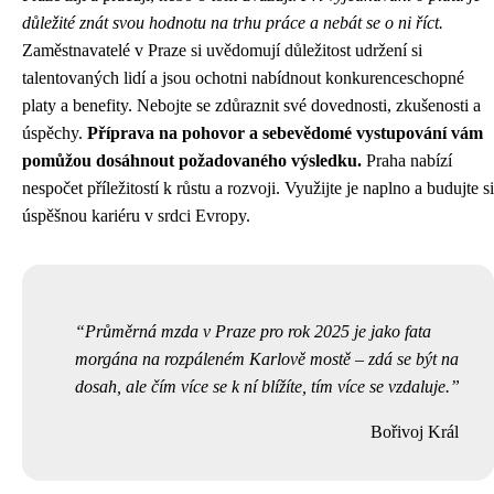
důležité znát svou hodnotu na trhu práce a nebát se o ni říct.
Zaměstnavatelé v Praze si uvědomují důležitost udržení si
talentovaných lidí a jsou ochotni nabídnout konkurenceschopné
platy a benefity. Nebojte se zdůraznit své dovednosti, zkušenosti a
úspěchy.
Příprava na pohovor a sebevědomé vystupování vám
pomůžou dosáhnout požadovaného výsledku.
Praha nabízí
nespočet příležitostí k růstu a rozvoji. Využijte je naplno a budujte si
úspěšnou kariéru v srdci Evropy.
Průměrná mzda v Praze pro rok 2025 je jako fata
morgána na rozpáleném Karlově mostě – zdá se být na
dosah, ale čím více se k ní blížíte, tím více se vzdaluje.
Bořivoj Král