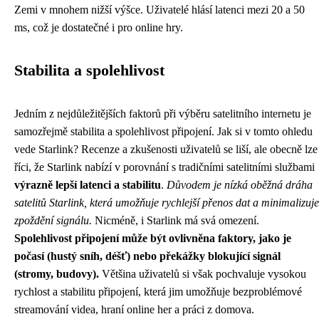
Zemi v mnohem nižší výšce. Uživatelé hlásí latenci mezi 20 a 50
ms, což je dostatečné i pro online hry.
Stabilita a spolehlivost
Jedním z nejdůležitějších faktorů při výběru satelitního internetu je
samozřejmě stabilita a spolehlivost připojení. Jak si v tomto ohledu
vede Starlink? Recenze a zkušenosti uživatelů se liší, ale obecně lze
říci, že Starlink nabízí v porovnání s tradičními satelitními službami
výrazně lepší latenci a stabilitu
.
Důvodem je nízká oběžná dráha
satelitů Starlink, která umožňuje rychlejší přenos dat a minimalizuje
zpoždění signálu.
Nicméně, i Starlink má svá omezení.
Spolehlivost připojení může být ovlivněna faktory, jako je
počasí (hustý sníh, déšť) nebo překážky blokující signál
(stromy, budovy).
Většina uživatelů si však pochvaluje vysokou
rychlost a stabilitu připojení, která jim umožňuje bezproblémové
streamování videa, hraní online her a práci z domova.