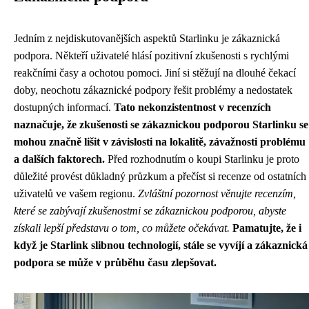
Jedním z nejdiskutovanějších aspektů Starlinku je zákaznická
podpora. Někteří uživatelé hlásí pozitivní zkušenosti s rychlými
reakčními časy a ochotou pomoci. Jiní si stěžují na dlouhé čekací
doby, neochotu zákaznické podpory řešit problémy a nedostatek
dostupných informací.
Tato nekonzistentnost v recenzích
naznačuje, že zkušenosti se zákaznickou podporou Starlinku se
mohou značně lišit v závislosti na lokalitě, závažnosti problému
a dalších faktorech.
Před rozhodnutím o koupi Starlinku je proto
důležité provést důkladný průzkum a přečíst si recenze od ostatních
uživatelů ve vašem regionu.
Zvláštní pozornost věnujte recenzím,
které se zabývají zkušenostmi se zákaznickou podporou, abyste
získali lepší představu o tom, co můžete očekávat.
Pamatujte, že i
když je Starlink slibnou technologií, stále se vyvíjí a zákaznická
podpora se může v průběhu času zlepšovat.