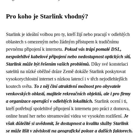
Pro koho je Starlink vhodný?
Starlink je ideální volbou pro ty, kteří žijí nebo pracují v odlehlých
oblastech s omezeným nebo žádným přístupem k tradičnímu
pevnému připojení k internetu.
Pokud vás trápí pomalé DSL,
nespolehlivé kabelové připojení nebo nedostupnost optických sítí,
Starlink může být řešením vašich problémů.
Díky své konstelaci
satelitů na nízké oběžné dráze Země dokáže Starlink poskytovat
vysokorychlostní internet s nízkou latencí i v těch nejodlehlejších
koutech světa.
To z něj činí atraktivní možnost pro obyvatele
venkovských oblastí, majitele rekreačních objektů, ale i pro firmy
a organizace operující v odlehlých lokalitách.
Starlink ocení i ti,
kteří potřebují spolehlivé připojení k internetu pro práci z domova,
online hraní her nebo streamování videa ve vysokém rozlišení.
Je
však důležité si uvědomit, že dostupnost a kvalita služby Starlink
se může lišit v závislosti na geografické poloze a dalších faktorech.