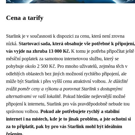
Cena a tarify
Starlink je v současnosti k dispozici za cenu, která není zrovna
nízká.
Startovací sada, která obsahuje vše potřebné k připojení,
vás vyjde na zhruba 13 000 Kč.
K tomu je potřeba připočítat ještě
měsíční poplatek za samotnou internetovou službu, který se
pohybuje okolo 2 500 Kč. Pro mnoho uživatelů, zejména těch v
odlehlých oblastech bez jiných možností rychlého připojení, ale
může být Starlink i přes vyšší cenu atraktivní volbou.
Je důležité
zvážit poměr ceny a výkonu a porovnat Starlink s dostupnými
alternativami ve vaší lokalitě.
Pokud hledáte nejlevnější možné
připojení k internetu, Starlink pro vás pravděpodobně nebude tou
správnou volbou.
Pokud ale potřebujete rychlý a stabilní
internet i na místech, kde je to jinak problém, a jste ochotni si
za to připlatit, pak by pro vás Starlink mohl být ideálním
řešením.