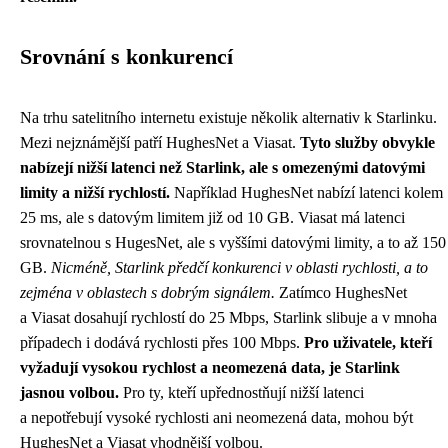
Srovnání s konkurencí
Na trhu satelitního internetu existuje několik alternativ k Starlinku.
Mezi nejznámější patří HughesNet a Viasat.
Tyto služby obvykle
nabízejí nižší latenci než Starlink, ale s omezenými datovými
limity a nižší rychlostí.
Například HughesNet nabízí latenci kolem
25 ms, ale s datovým limitem již od 10 GB. Viasat má latenci
srovnatelnou s HugesNet, ale s vyššími datovými limity, a to až 150
GB.
Nicméně, Starlink předčí konkurenci v oblasti rychlosti, a to
zejména v oblastech s dobrým signálem.
Zatímco HughesNet
a Viasat dosahují rychlostí do 25 Mbps, Starlink slibuje a v mnoha
případech i dodává rychlosti přes 100 Mbps.
Pro uživatele, kteří
vyžadují vysokou rychlost a neomezená data, je Starlink
jasnou volbou.
Pro ty, kteří upřednostňují nižší latenci
a nepotřebují vysoké rychlosti ani neomezená data, mohou být
HughesNet a Viasat vhodnější volbou.