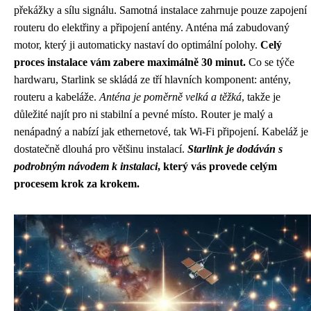
překážky a sílu signálu. Samotná instalace zahrnuje pouze zapojení
routeru do elektřiny a připojení antény. Anténa má zabudovaný
motor, který ji automaticky nastaví do optimální polohy.
Celý
proces instalace vám zabere maximálně 30 minut.
Co se týče
hardwaru, Starlink se skládá ze tří hlavních komponent: antény,
routeru a kabeláže.
Anténa je poměrně velká a těžká
, takže je
důležité najít pro ni stabilní a pevné místo. Router je malý a
nenápadný a nabízí jak ethernetové, tak Wi-Fi připojení. Kabeláž je
dostatečně dlouhá pro většinu instalací.
Starlink je dodáván s
podrobným návodem k instalaci
, který vás provede celým
procesem krok za krokem.