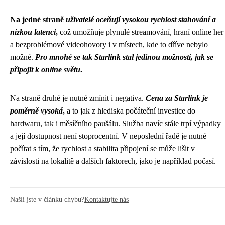
Na jedné straně
uživatelé oceňují vysokou rychlost stahování a
nízkou latenci
,
což umožňuje plynulé streamování, hraní online her
a bezproblémové videohovory i v místech, kde to dříve nebylo
možné.
Pro mnohé se tak Starlink stal jedinou možností, jak se
připojit k online světu
.
Na straně druhé je nutné zmínit i negativa.
Cena za Starlink je
poměrně vysoká
,
a to jak z hlediska počáteční investice do
hardwaru, tak i měsíčního paušálu. Služba navíc stále trpí výpadky
a její dostupnost není stoprocentní. V neposlední řadě je nutné
počítat s tím, že rychlost a stabilita připojení se může lišit v
závislosti na lokalitě a dalších faktorech, jako je například počasí.
Našli jste v článku chybu?
Kontaktujte nás