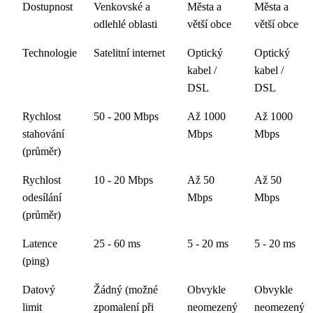
Dostupnost
Venkovské a
Města a
Města a
odlehlé oblasti
větší obce
větší obce
Technologie
Satelitní internet
Optický
Optický
kabel /
kabel /
DSL
DSL
Rychlost
50 - 200 Mbps
Až 1000
Až 1000
stahování
Mbps
Mbps
(průměr)
Rychlost
10 - 20 Mbps
Až 50
Až 50
odesílání
Mbps
Mbps
(průměr)
Latence
25 - 60 ms
5 - 20 ms
5 - 20 ms
(ping)
Datový
Žádný (možné
Obvykle
Obvykle
limit
zpomalení při
neomezený
neomezený