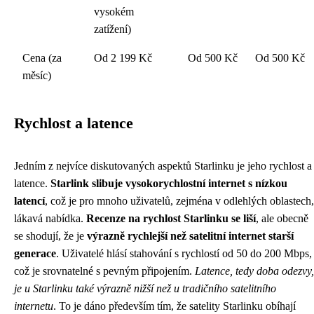
vysokém
zatížení)
Cena (za
Od 2 199 Kč
Od 500 Kč
Od 500 Kč
měsíc)
Rychlost a latence
Jedním z nejvíce diskutovaných aspektů Starlinku je jeho rychlost a
latence.
Starlink slibuje vysokorychlostní internet s nízkou
latencí
, což je pro mnoho uživatelů, zejména v odlehlých oblastech,
lákavá nabídka.
Recenze na rychlost Starlinku se liší
, ale obecně
se shodují, že je
výrazně rychlejší než satelitní internet starší
generace
. Uživatelé hlásí stahování s rychlostí od 50 do 200 Mbps,
což je srovnatelné s pevným připojením.
Latence, tedy doba odezvy,
je u Starlinku také výrazně nižší než u tradičního satelitního
internetu
. To je dáno především tím, že satelity Starlinku obíhají