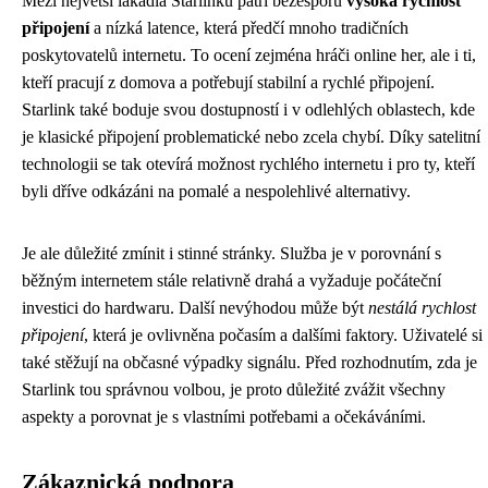
Mezi největší lákadla Starlinku patří bezesporu
vysoká rychlost
připojení
a nízká latence, která předčí mnoho tradičních
poskytovatelů internetu. To ocení zejména hráči online her, ale i ti,
kteří pracují z domova a potřebují stabilní a rychlé připojení.
Starlink také boduje svou dostupností i v odlehlých oblastech, kde
je klasické připojení problematické nebo zcela chybí. Díky satelitní
technologii se tak otevírá možnost rychlého internetu i pro ty, kteří
byli dříve odkázáni na pomalé a nespolehlivé alternativy.
Je ale důležité zmínit i stinné stránky. Služba je v porovnání s
běžným internetem stále relativně drahá a vyžaduje počáteční
investici do hardwaru. Další nevýhodou může být
nestálá rychlost
připojení
, která je ovlivněna počasím a dalšími faktory. Uživatelé si
také stěžují na občasné výpadky signálu. Před rozhodnutím, zda je
Starlink tou správnou volbou, je proto důležité zvážit všechny
aspekty a porovnat je s vlastními potřebami a očekáváními.
Zákaznická podpora