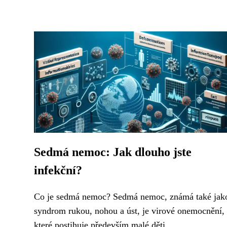
Sedmá nemoc: Jak dlouho jste
infekční?
Co je sedmá nemoc? Sedmá nemoc, známá také jak
syndrom rukou, nohou a úst, je virové onemocnění,
které postihuje především malé děti....