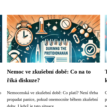
Nemoc ve zkušební době: Co na to
říká diskuze?
o
Nemocenská ve zkušební době: Co platí? Není třeba
C
propadat panice, pokud onemocníte během zkušební
p
doby. I když je tato situace...
p