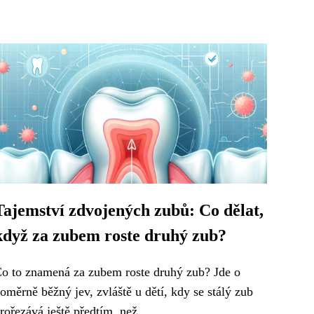
Tajemství zdvojených zubů: Co dělat,
když za zubem roste druhý zub?
o to znamená za zubem roste druhý zub? Jde o
oměrně běžný jev, zvláště u dětí, kdy se stálý zub
rořezává ještě předtím, než...